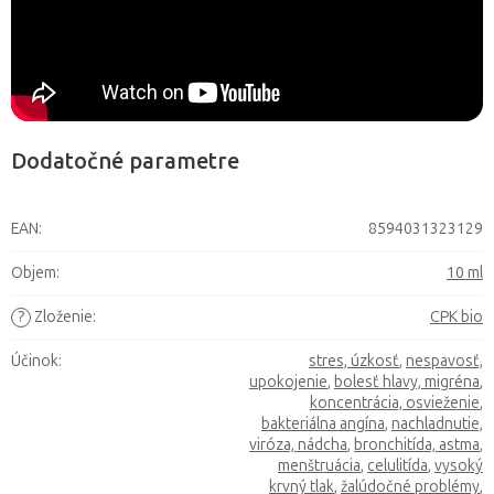
Dodatočné parametre
EAN
:
8594031323129
Objem
:
10 ml
?
Zloženie
:
CPK bio
Účinok
:
stres, úzkosť
,
nespavosť,
upokojenie
,
bolesť hlavy, migréna
,
koncentrácia, osvieženie
,
bakteriálna angína
,
nachladnutie,
viróza, nádcha
,
bronchitída, astma
,
menštruácia
,
celulitída
,
vysoký
krvný tlak
,
žalúdočné problémy
,