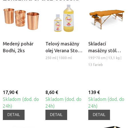
Medený pohár
Telový masážny
Skladací
Bodhi, 2ks
olej Verana Stop
masážny stôl
Celulitíde
TANDEM Basic-2
250 ml | 1000 ml
195*70 cm | 13,1 kg |
13 farieb
17,90 €
8,60 €
139 €
Skladom (dod. do
Skladom (dod. do
Skladom (dod. do
24h)
24h)
24h)
DETAIL
DETAIL
DETAIL