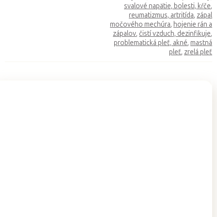
svalové napätie, bolesti, kŕče
,
reumatizmus, artritída
,
zápal
močového mechúra
,
hojenie rán a
zápalov
,
čistí vzduch, dezinfikuje
,
problematická pleť, akné
,
mastná
pleť
,
zrelá pleť