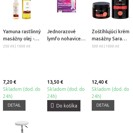
Yamuna rastlinný
Jednorazové
Zoštíhlujúci krém
masážny olej -
lymfo nohavice z
masážny Sara
Hrozno
netkanej textílie
Beauty Spa -
250 ml | 1000 ml
500 ml | 1000 ml
Beautyfor®, 10ks
Thermo Chili
7,20 €
13,50 €
12,40 €
Skladom (dod. do
Skladom (dod. do
Skladom (dod. do
24h)
24h)
24h)
DETAIL
DETAIL
Do košíka