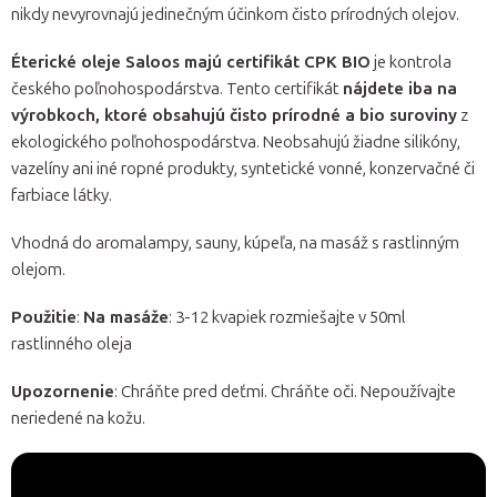
nikdy nevyrovnajú jedinečným účinkom čisto prírodných olejov.
Éterické oleje Saloos majú certifikát CPK BIO
je kontrola
českého poľnohospodárstva. Tento certifikát
nájdete iba na
výrobkoch, ktoré obsahujú čisto prírodné a bio suroviny
z
ekologického poľnohospodárstva. Neobsahujú žiadne silikóny,
vazelíny ani iné ropné produkty, syntetické vonné, konzervačné či
farbiace látky.
Vhodná do aromalampy, sauny, kúpeľa, na masáž s rastlinným
olejom.
Použitie
:
Na masáže
: 3-12 kvapiek rozmiešajte v 50ml
rastlinného oleja
Upozornenie
: Chráňte pred deťmi. Chráňte oči. Nepoužívajte
neriedené na kožu.