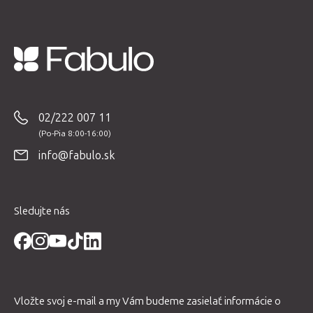
Z
á
p
02/222 007 11
ä
t
info@fabulo.sk
i
e
Sledujte nás
Vložte svoj e-mail a my Vám budeme zasielať informácie o