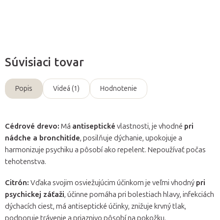
Opýtať sa
Súvisiaci tovar
Popis
Videá (1)
Hodnotenie
Cédrové drevo:
Má
antiseptické
vlastnosti, je vhodné
pri
nádche a bronchitíde
, posilňuje dýchanie, upokojuje a
harmonizuje psychiku a pôsobí ako repelent. Nepoužívať počas
tehotenstva.
Citrón:
Vďaka svojim osviežujúcim účinkom je veľmi vhodný
pri
psychickej záťaži
, účinne pomáha pri bolestiach hlavy, infekciách
dýchacích ciest, má antiseptické účinky, znižuje krvný tlak,
podporuje trávenie a priaznivo pôsobí na pokožku.