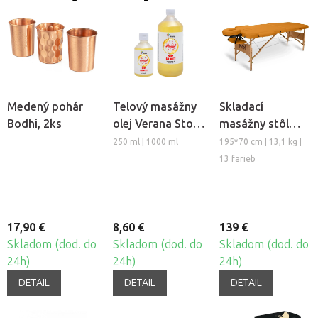
Medený pohár
Telový masážny
Skladací
Bodhi, 2ks
olej Verana Stop
masážny stôl
Celulitíde
TANDEM Basic-2
250 ml | 1000 ml
195*70 cm | 13,1 kg |
13 farieb
17,90 €
8,60 €
139 €
Skladom (dod. do
Skladom (dod. do
Skladom (dod. do
24h)
24h)
24h)
DETAIL
DETAIL
DETAIL