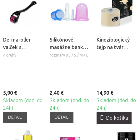
Dermaroller -
Silikónové
Kineziologický
valček s
masážne banky
tejp na tvár
mikroihlami
Fabulo Bell
CureTape®
4 druhy
rozmery XS / S / M / L
Beauty
5,90 €
2,40 €
14,90 €
Skladom (dod. do
Skladom (dod. do
Skladom (dod. do
24h)
24h)
24h)
DETAIL
DETAIL
Do košíka