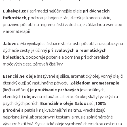
Eukalyptus:
Patrí medzi najúčinnejšie oleje
pri dýchacích
ťažkostiach
, podporuje hojenie rán, zlepšuje koncentráciu,
priaznivo pôsobí na migrénu, čistí vzduch a je základnou esenciou
v aromaterapii.
Jalovec
: Má vynikajúce čistiace vlastnosti, pôsobí antisepticky na
dýchacie cesty, je účinný
pri svalových a reumatických
bolestiach
, podporuje potenie a pomáha pri ochoreniach
močových ciest, zároveň čistí krv.
Esenciálne oleje
(nazývané aj silica, aromatický olej, vonný olej či
éterický olej) sú rastlinného pôvodu.
Základom aromaterapie
(liečba vôňou)
je používanie prchavých
(esenciálnych,
éterických)
olejov
na relaxáciu a liečbu širokej škály fyzických a
psychických porúch.
Esenciálne oleje Saloos
sú ;
100%
prírodné
a patria k najkvalitnejšími na trhu. Prechádzajú
najprísnejšími laboratórnymi testami a musia splniť náročné
výstupné kritériá. Syntetické oleje vyrobené chemickou cestou sa