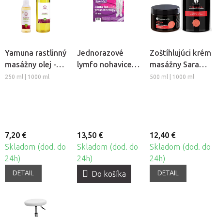
Yamuna rastlinný
Jednorazové
Zoštíhlujúci krém
masážny olej -
lymfo nohavice z
masážny Sara
Hrozno
netkanej textílie
Beauty Spa -
250 ml | 1000 ml
500 ml | 1000 ml
Beautyfor®, 10ks
Thermo Chili
7,20 €
13,50 €
12,40 €
Skladom (dod. do
Skladom (dod. do
Skladom (dod. do
24h)
24h)
24h)
DETAIL
DETAIL
Do košíka