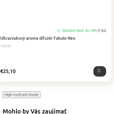
Priemerné
Skladom (dod. do 24h)
(1 ks)
hodnotenie
Ultrazvukový aroma difuzér Fabulo Neo
produktu
je
130 ml
5,0
z
5
hviezdičiek.
€25,10
High-contrast mode
Mohlo by Vás zaujímať