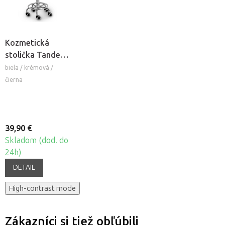
Kozmetická
stolička Tandem
COS
biela / krémová /
čierna
39,90 €
Skladom (dod. do
24h)
DETAIL
High-contrast mode
Zákazníci si tiež obľúbili