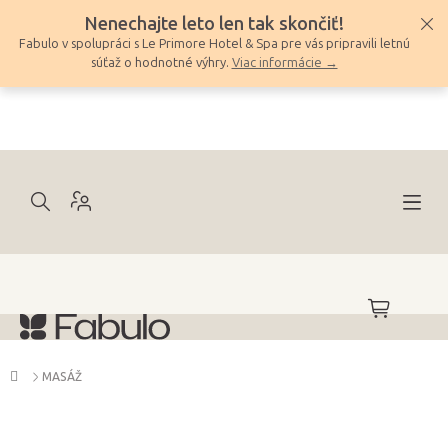
Prejsť
Nenechajte leto len tak skončiť!
na
Fabulo v spolupráci s Le Primore Hotel & Spa pre vás pripravili letnú
obsah
súťaž o hodnotné výhry.
Viac informácie →
NÁKUPNÝ
KOŠÍK
Domov
MASÁŽ