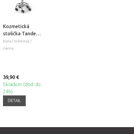
Kozmetická
stolička Tandem
COS
biela / krémová /
čierna
39,90 €
Skladom (dod. do
24h)
DETAIL