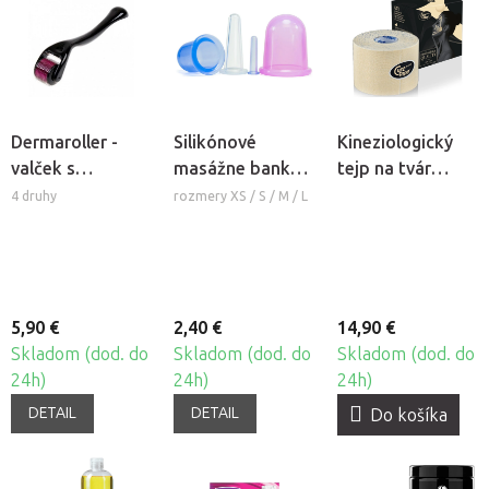
Dermaroller -
Silikónové
Kineziologický
valček s
masážne banky
tejp na tvár
mikroihlami
Fabulo Bell
CureTape®
4 druhy
rozmery XS / S / M / L
Beauty
5,90 €
2,40 €
14,90 €
Skladom (dod. do
Skladom (dod. do
Skladom (dod. do
24h)
24h)
24h)
DETAIL
DETAIL
Do košíka