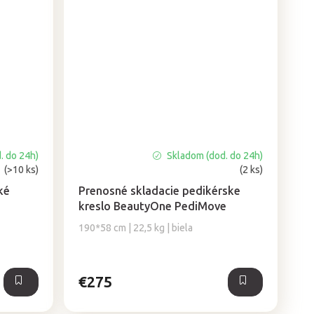
. do 24h)
Skladom (dod. do 24h)
Priemerné
(>10 ks)
(2 ks)
hodnotenie
produktu
ké
Prenosné skladacie pedikérske
je
kreslo BeautyOne PediMove
5,0
190*58 cm | 22,5 kg | biela
z
5
hviezdičiek.
€275