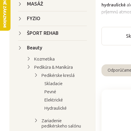
n
MASÁŽ
hydraulické
al
ý
príjemnú atmos
p
FYZIO
a
ŠPORT REHAB
n
Sk
e
Beauty
l
Kozmetika
Pedikúra & Manikúra
Odporúčam
R
Pedikérske kreslá
a
Skladacie
d
Pevné
e
Elektrické
V
n
Hydraulické
ý
i
p
e
Zariadenie
pedikérskeho salónu
i
p