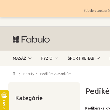
Prejsť
na
Fabulo v spoluprác
obsah
MASÁŽ
FYZIO
ŠPORT REHAB
Domov
Beauty
Pedikúra & Manikúra
Pediké
Preskočiť
B
kategórie
Kategórie
o
č
Pedikérske kr