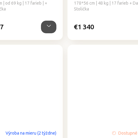
| od 69 kg | 17 farieb | +
178*56 cm | 48 kg | 17 farieb + Da
ička
Stolička
17
€1 340
Priemerné
Výroba na mieru (2 týždne)
Dostupné 