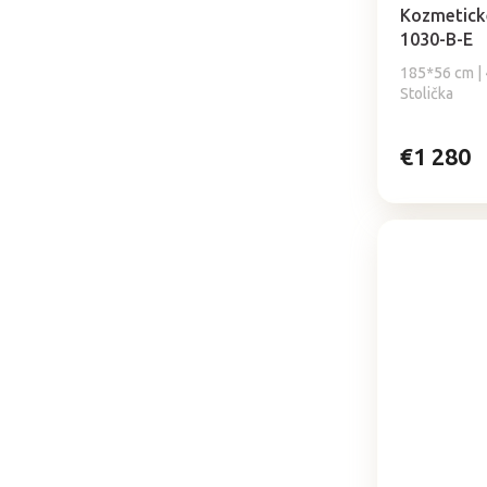
Kozmetick
1030-B-E
185*56 cm | 4
Stolička
€1 280