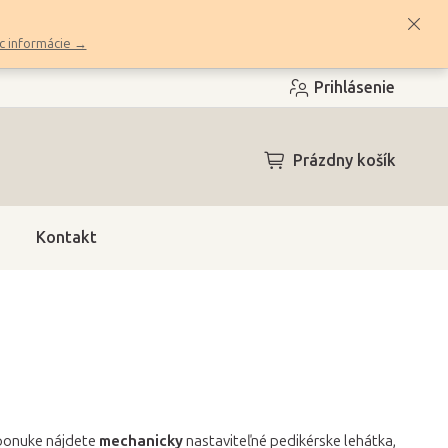
c informácie →
Prihlásenie
NÁKUPNÝ
Prázdny košík
KOŠÍK
Kontakt
 ponuke nájdete
mechanicky
nastaviteľné pedikérske lehátka,