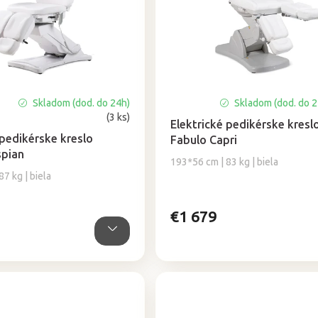
Skladom (dod. do 24h)
Skladom (dod. do 
(3 ks)
Elektrické pedikérske kresl
 pedikérske kreslo
Fabulo Capri
spian
193*56 cm | 83 kg | biela
7 kg | biela
€1 679