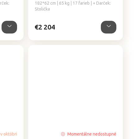
rček:
182*62 cm | 65 kg | 17 farieb | + Darček:
Stolička
€2 204
v októbri
Momentálne nedostupné