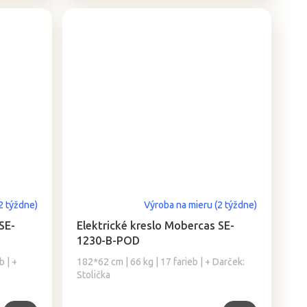
2 týždne)
Výroba na mieru (2 týždne)
SE-
Elektrické kreslo Mobercas SE-
1230-B-POD
b | +
182*62 cm | 66 kg | 17 farieb | + Darček:
Stolička