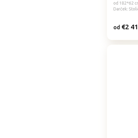
od 182*62 cm 
Darček: Stol
€2 4
od