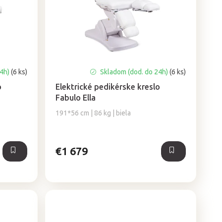
24h)
(6 ks)
Skladom (dod. do 24h)
(6 ks)
o
Elektrické pedikérske kreslo
Fabulo Ella
191*56 cm | 86 kg | biela
€1 679