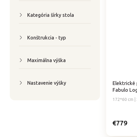
Kategória šírky stola
Konštrukcia - typ
Maximálna výška
Priemerné
hodnotenie
Nastavenie výšky
produktu
Elektrické
je
Fabulo Lo
5,0
172*60 cm | 5
z
5
hviezdičiek.
€779