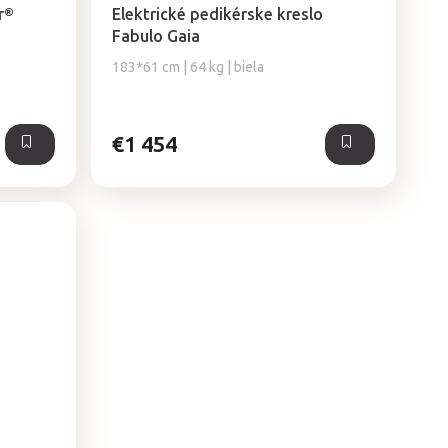
r®
Elektrické pedikérske kreslo
Fabulo Gaia
183*61 cm | 64 kg | biela
€1 454