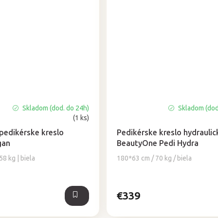
Skladom (dod. do 24h)
Skladom (dod
Priemerné
(1 ks)
hodnotenie
produktu
 pedikérske kreslo
Pedikérske kreslo hydraulic
je
gan
BeautyOne Pedi Hydra
4,8
8 kg | biela
180*63 cm / 70 kg / biela
z
5
hviezdičiek.
€339