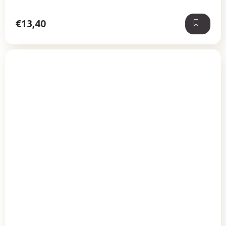
5
hviezdičiek.
€13,40