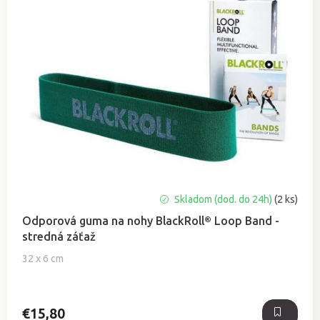
Skladom (dod. do 24h)
(2 ks)
Odporová guma na nohy BlackRoll® Loop Band -
stredná záťaž
32 x 6 cm
€15,80