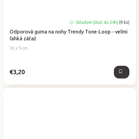
Priemerné
Skladom (dod. do 24h)
(9 ks)
hodnotenie
Odporová guma na nohy Trendy Tone-Loop - veľmi
produktu
ľahká záťaž
je
5,0
30 x 5 cm
z
5
hviezdičiek.
€3,20