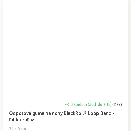
Priemerné
Skladom (dod. do 24h)
(2 ks)
hodnotenie
Odporová guma na nohy BlackRoll® Loop Band -
produktu
ľahká záťaž
je
5,0
32 x 6 cm