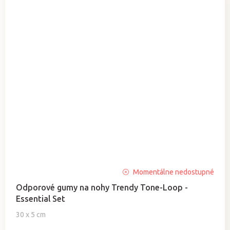
Priemerné
Momentálne nedostupné
hodnotenie
Odporové gumy na nohy Trendy Tone-Loop -
produktu
Essential Set
je
5,0
30 x 5 cm
z