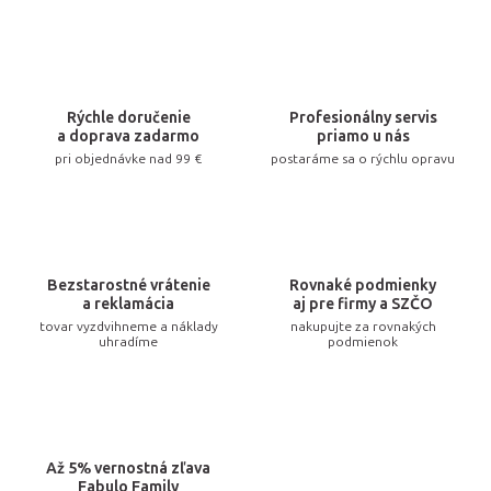
l
á
d
a
Rýchle doručenie
Profesionálny servis
c
a doprava zadarmo
priamo u nás
pri objednávke nad 99 €
postaráme sa o rýchlu opravu
i
e
p
r
v
Bezstarostné vrátenie
Rovnaké podmienky
k
a reklamácia
aj pre firmy a SZČO
tovar vyzdvihneme a náklady
nakupujte za rovnakých
y
uhradíme
podmienok
v
ý
p
i
Až 5% vernostná zľava
s
Fabulo Family