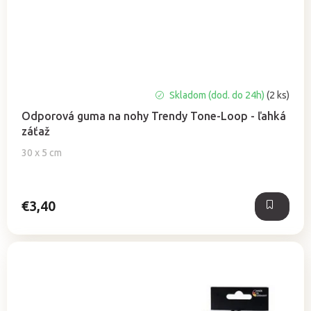
k
t
o
v
Priemerné
Skladom (dod. do 24h)
(2 ks)
hodnotenie
Odporová guma na nohy Trendy Tone-Loop - ľahká
produktu
záťaž
je
4,5
30 x 5 cm
z
5
hviezdičiek.
€3,40