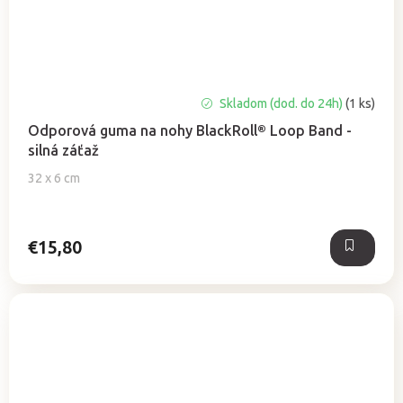
Priemerné
Skladom (dod. do 24h)
(1 ks)
hodnotenie
Odporová guma na nohy BlackRoll® Loop Band -
produktu
silná záťaž
je
5,0
32 x 6 cm
z
5
hviezdičiek.
€15,80