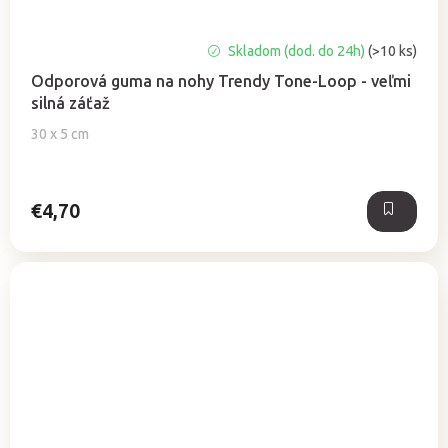
Priemerné
Skladom (dod. do 24h)
(>10 ks)
hodnotenie
Odporová guma na nohy Trendy Tone-Loop - veľmi
produktu
silná záťaž
je
5,0
30 x 5 cm
z
5
hviezdičiek.
€4,70