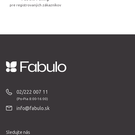
u
pre registrovaných zákazníkov
Z
á
p
02/222 007 11
ä
t
info@fabulo.sk
i
e
Sledujte nás