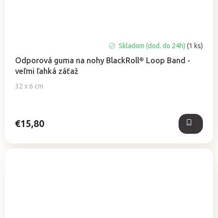
Skladom (dod. do 24h)
(1 ks)
Odporová guma na nohy BlackRoll® Loop Band -
veľmi ľahká záťaž
32 x 6 cm
€15,80