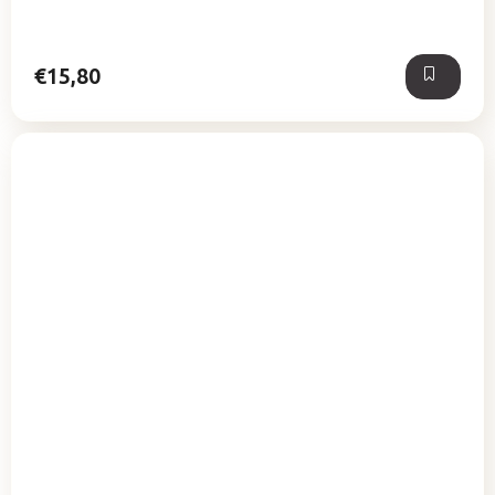
z
5
hviezdičiek.
€15,80