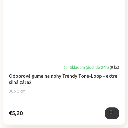
Priemerné
Skladom (dod. do 24h)
(9 ks)
hodnotenie
Odporová guma na nohy Trendy Tone-Loop - extra
produktu
silná záťaž
je
5,0
30 x 5 cm
z
5
hviezdičiek.
€5,20