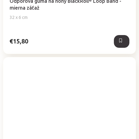
Odporová guma na nohy BlackRoll® Loop Band -
mierna záťaž
32 x 6 cm
€15,80