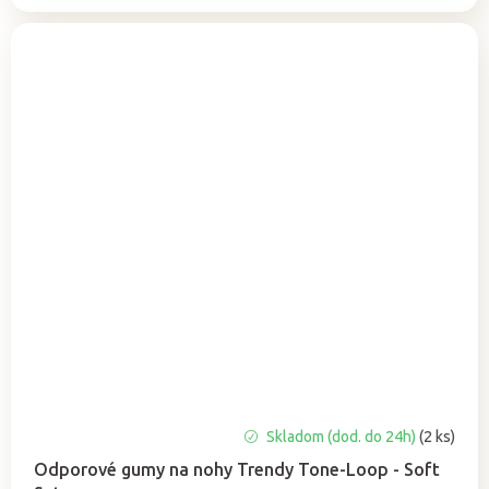
Priemerné
Skladom (dod. do 24h)
(2 ks)
hodnotenie
Odporové gumy na nohy Trendy Tone-Loop - Soft
produktu