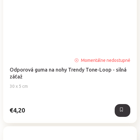
Priemerné
Momentálne nedostupné
hodnotenie
Odporová guma na nohy Trendy Tone-Loop - silná
produktu
záťaž
je
5,0
30 x 5 cm
z
5
hviezdičiek.
€4,20