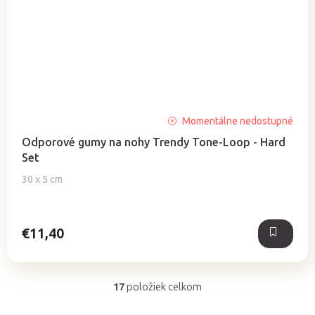
Priemerné
Momentálne nedostupné
hodnotenie
Odporové gumy na nohy Trendy Tone-Loop - Hard
produktu
Set
je
5,0
30 x 5 cm
z
5
hviezdičiek.
€11,40
17
položiek celkom
O
v