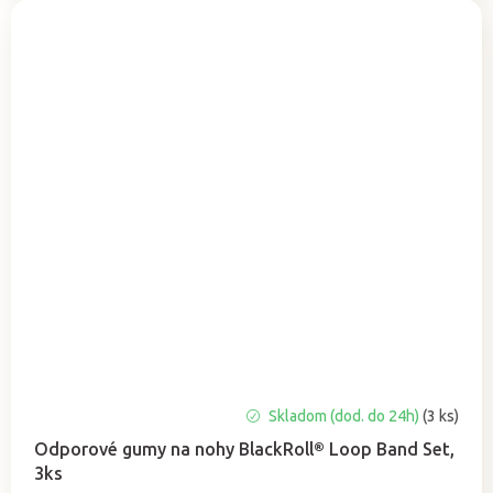
Priemerné
Skladom (dod. do 24h)
(3 ks)
hodnotenie
Odporové gumy na nohy BlackRoll® Loop Band Set,
produktu
3ks
je