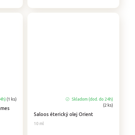
cena:
24h)
(1 ks)
Skladom (dod. do 24h)
Priemerné
(2 ks)
hodnotenie
 zmes
produktu
Saloos éterický olej Orient
je
10 ml
5,0
z