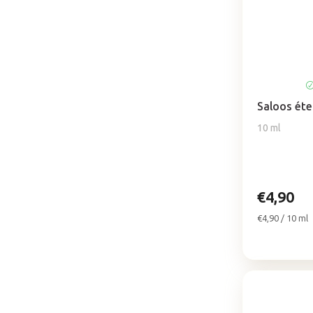
Saloos éte
10 ml
€4,90
Jednotková
€4,90 / 10 ml
cena: