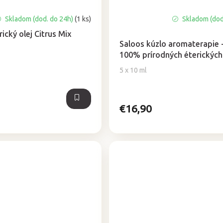
Skladom (dod. do 24h)
(1 ks)
Skladom (dod
Priemerné
hodnotenie
ický olej Citrus Mix
produktu
Saloos kúzlo aromaterapie 
je
100% prírodných éterických
5,0
5 x 10 ml
z
5
hviezdičiek.
€16,90