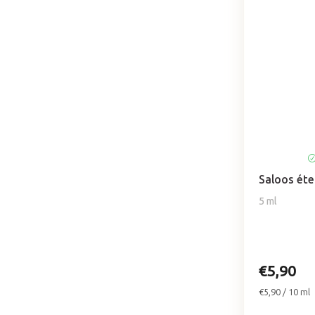
Saloos éte
5 ml
€5,90
Jednotková
€5,90 / 10 ml
cena: