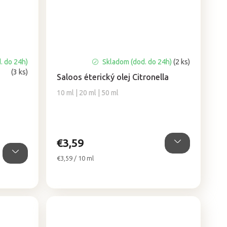
. do 24h)
Skladom (dod. do 24h)
(2 ks)
(3 ks)
Saloos éterický olej Citronella
10 ml | 20 ml | 50 ml
€3,59
Jednotková
€3,59 / 10 ml
cena: