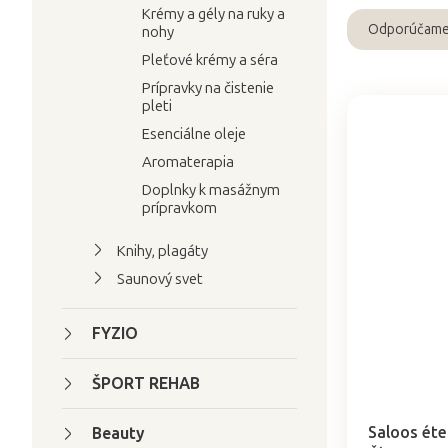
Krémy a gély na ruky a
Odporúčam
nohy
R
Pleťové krémy a séra
a
Prípravky na čistenie
d
pleti
e
Esenciálne oleje
V
n
Aromaterapia
ý
i
Doplnky k masážnym
p
e
prípravkom
i
p
s
r
Knihy, plagáty
p
o
Saunový svet
r
d
o
u
FYZIO
d
k
u
t
ŠPORT REHAB
Priemerné
k
o
hodnotenie
t
produktu
v
Saloos éte
Beauty