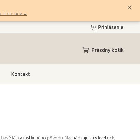
c informácie →
Prihlásenie
NÁKUPNÝ
Prázdny košík
KOŠÍK
Kontakt
 prchavé látky rastlinného pôvodu. Nachádzajú sa v kvetoch,