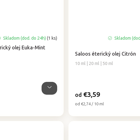
Skladom (dod. do 24h)
(1 ks)
Skladom (dod
Priemerné
hodnotenie
rický olej Euka-Mint
produktu
Saloos éterický olej Citrón
je
10 ml | 20 ml | 50 ml
5,0
z
5
hviezdičiek.
€3,59
od
Jednotková
od €2,74 / 10 ml
cena: