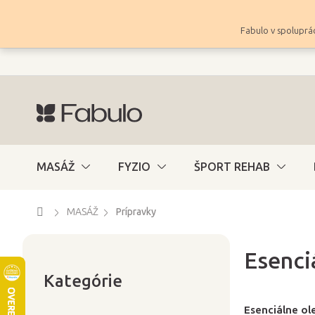
Prejsť
na
Fabulo v spoluprác
obsah
MASÁŽ
FYZIO
ŠPORT REHAB
Domov
MASÁŽ
Prípravky
Esenci
Preskočiť
B
kategórie
Kategórie
o
č
Esenciálne ol