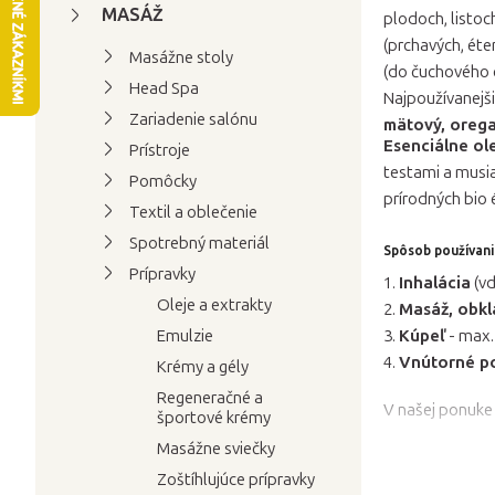
n
MASÁŽ
plodoch, listoc
ý
(prchavých, éte
Masážne stoly
p
(do čuchového c
Head Spa
a
Najpoužívanejši
Zariadenie salónu
mätový, orega
n
Esenciálne ole
Prístroje
e
testami a musia
Pomôcky
l
prírodných bio 
Textil a oblečenie
Spotrebný materiál
Spôsob používani
Prípravky
1.
Inhalácia
(vd
Oleje a extrakty
2.
Masáž, obkl
Emulzie
3.
Kúpeľ
- max.
4.
Vnútorné p
Krémy a gély
Regeneračné a
V našej ponuke 
športové krémy
Masážne sviečky
Zoštíhlujúce prípravky