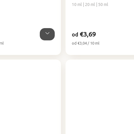
je
10 ml | 20 ml | 50 ml
5,0
z
5
hviezdičiek.
€3,69
od
Jednotková
 ml
od €3,04 / 10 ml
cena: