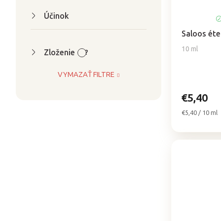
Účinok
Saloos éter
10 ml
Zloženie
?
VYMAZAŤ FILTRE
€5,40
Jednotková
€5,40 / 10 ml
cena: