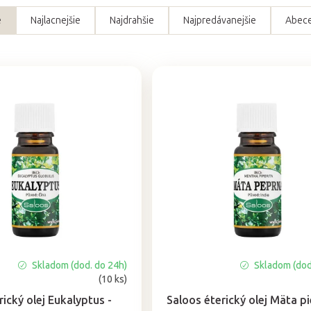
e
Najlacnejšie
Najdrahšie
Najpredávanejšie
Abec
Skladom (dod. do 24h)
Skladom (dod
Priemerné
(10 ks)
hodnotenie
produktu
rický olej Eukalyptus -
Saloos éterický olej Mäta p