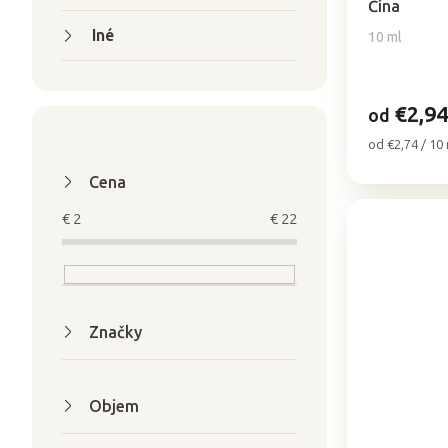
je
Čína
o
5,0
v
Iné
10 ml
z
5
hviezdičiek.
€2,94
od
Jednotková
od €2,74 / 10
cena:
Cena
€
2
€
22
Značky
Objem