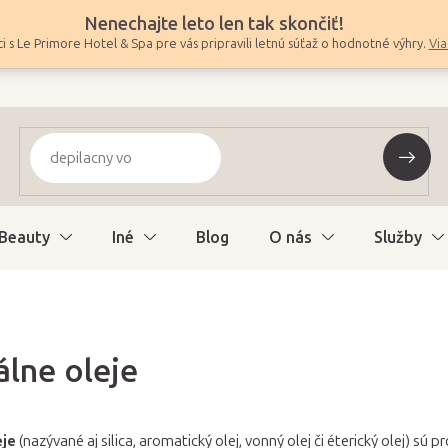
Nenechajte leto len tak skončiť!
i s Le Primore Hotel & Spa pre vás pripravili letnú súťaž o hodnotné výhry.
Via
Beauty
Iné
Blog
O nás
Služby
álne oleje
eje
(nazývané aj silica, aromatický olej, vonný olej či éterický olej) sú