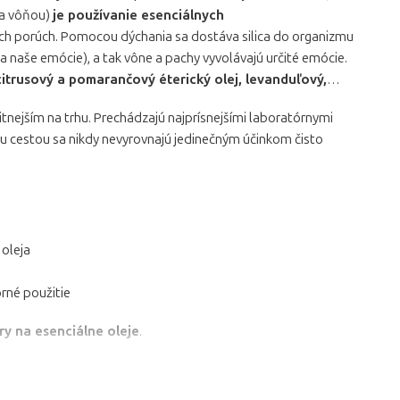
ba vôňou)
je používanie esenciálnych
ckých porúch. Pomocou dýchania sa dostáva silica do organizmu
 naše emócie), a tak vône a pachy vyvolávajú určité emócie.
citrusový a pomarančový éterický olej, levanduľový,
litnejším na trhu. Prechádzajú najprísnejšími laboratórnymi
ou cestou sa nikdy nevyrovnajú jedinečným účinkom čisto
 oleja
orné použitie
y na esenciálne oleje
.