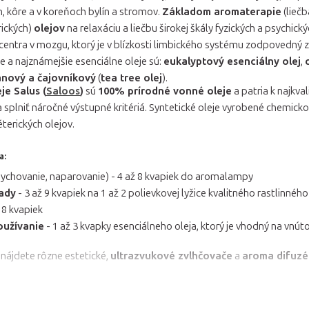
h, kôre a v koreňoch bylín a stromov.
Základom aromaterapie
(lieč
rických)
olejov
na relaxáciu a liečbu širokej škály fyzických a psychi
entra v mozgu, ktorý je v blízkosti limbického systému zodpovedný za
e a najznámejšie esenciálne oleje sú:
eukalyptový esenciálny olej
,
nový a čajovníkový
(
tea tree olej
).
je Salus (
Saloos
)
sú
100% prírodné vonné oleje
a patria k najkva
 splniť náročné výstupné kritériá. Syntetické oleje vyrobené chemick
éterických olejov.
a:
ychovanie, naparovanie) - 4 až 8 kvapiek do aromalampy
ady
- 3 až 9 kvapiek na 1 až 2 polievkovej lyžice kvalitného rastlinného
 8 kvapiek
oužívanie
- 1 až 3 kvapky esenciálneho oleja, ktorý je vhodný na vnút
nájdete rôzne estetické,
ultrazvukové zvlhčovače
a
aroma difuzér