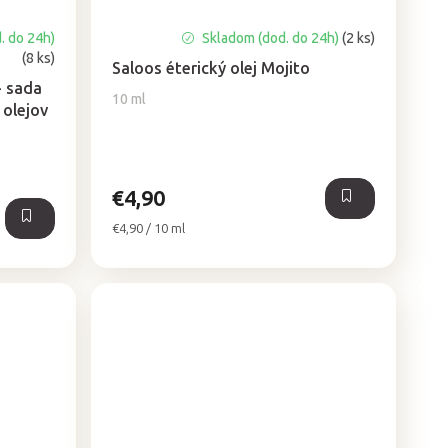
. do 24h)
Skladom (dod. do 24h)
(2 ks)
(8 ks)
Saloos éterický olej Mojito
- sada
10 ml
 olejov
€4,90
Jednotková
€4,90 / 10 ml
cena: