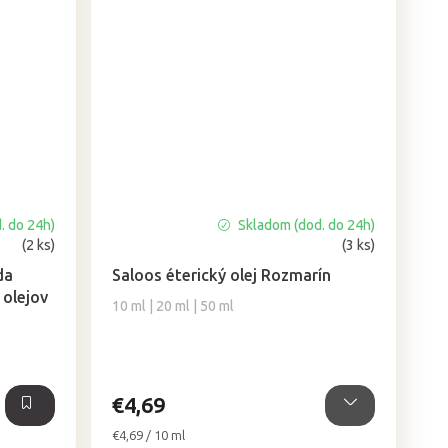
. do 24h)
Skladom (dod. do 24h)
Priemerné
(2 ks)
(3 ks)
hodnotenie
produktu
da
Saloos éterický olej Rozmarín
je
 olejov
10 ml | 20 ml | 50 ml
4,5
z
5
hviezdičiek.
€4,69
Jednotková
€4,69 / 10 ml