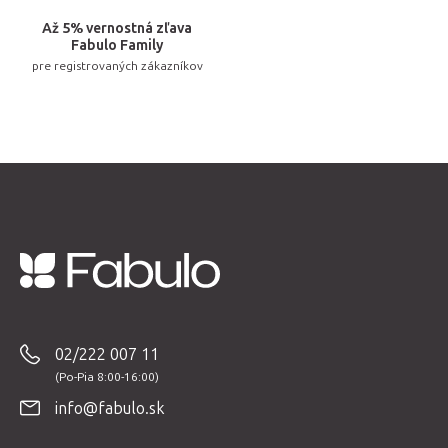
Až 5% vernostná zľava
Fabulo Family
pre registrovaných zákazníkov
Z
á
p
02/222 007 11
ä
t
info@fabulo.sk
i
e