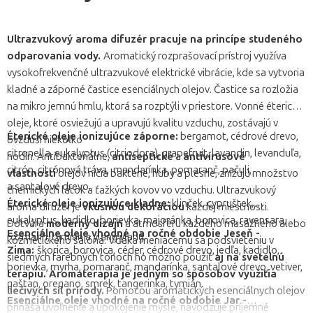
Ultrazvukový aroma difuzér pracuje na princípe studeného
odparovania vody.
Aromatický rozprašovací prístroj využíva
vysokofrekvenčné ultrazvukové elektrické vibrácie, kde sa vytvoria
kladné a záporné častice esenciálnych olejov. Častice sa rozložia
na mikro jemnú hmlu, ktorá sa rozptýli v priestore. Vonné éterické
oleje, ktoré osviežujú a upravujú kvalitu vzduchu, zostávajú v
Éterické oleje ionizujúce záporne:
bergamot, cédrové drevo,
ovzduší niekoľko
citronella, eukalyptus (citriodora), grapefruit, lavandin, levanduľa,
hodín. Antibakteriálne,
antiseptické
a
antivírusové
citrón, citrónová tráva, mandarínka, pomaranč, pačuli,
vlastnosti
olejov ničia baktérie, huby a plesne, znižujú množstvo
a santalové drevo.
chemických látok a ťažkých kovov vo vzduchu. Ultrazvukový
Éterické oleje ionizujúce kladne:
klinček, cypruštek,
aroma difuzér je
vkusnou dekoráciou
každej miestnosti.
eukalyptus, kadidlo, borievka, majoránka, borovica, ravensara,
Dotvára
moderný dizajn
a atmosféru každého masážneho alebo
Esenciálne oleje vhodné na ročné obdobie Jeseň -
rozmarín, tymian a ylang ylang.
kozmetického salóna. Vďaka meniacemu sa podsvieteniu v
Zima:
škorica, borovica, céder, cédrové drevo, jedľa, kadidlo,
siedmych farebných tónoch ho možno použiť
aj na svetelnú
borievka, myrha, pomaranč, mandarínka, santalové drevo, vetiver,
terapiu.
Aromaterapia je jedným so spôsobov využitia
gaštan, oregano, smrek, tangerinka, tymián.
liečivých síl prírody.
Pomocou aromatických esenciálnych olejov
Esenciálne oleje vhodné na ročné obdobie Jar -
prináša uvoľnenie a upokojenie mysle, navodzuje príjemné