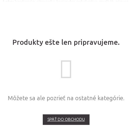
Leto:
kardamón, citronella, koriander, eukalyptus, muškát, zázvor,
pocity,
optimizmus
a
povzbudenie ducha
. Zlepšuje sa
grapefruit, jazmín, citrón, limeta, mäta, ruža, ylang ylang.
psychický, emocionálny aj fyzický stav človeka, zároveň sa
môžu
zmierniť alergické reakcie a uľahčuje sa dýchanie.
Produkty ešte len pripravujeme.
Môžete sa ale pozrieť na ostatné kategórie.
SPÄŤ DO OBCHODU