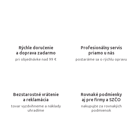
Rýchle doručenie
Profesionálny servis
a doprava zadarmo
priamo u nás
pri objednávke nad 99 €
postaráme sa o rýchlu opravu
Bezstarostné vrátenie
Rovnaké podmienky
a reklamácia
aj pre firmy a SZČO
tovar vyzdvihneme a náklady
nakupujte za rovnakých
uhradíme
podmienok