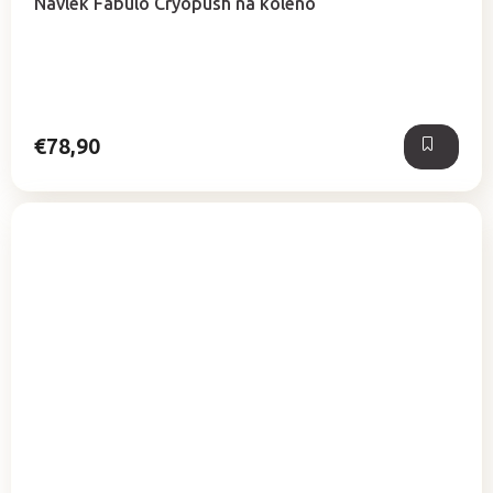
Návlek Fabulo Cryopush na koleno
€78,90