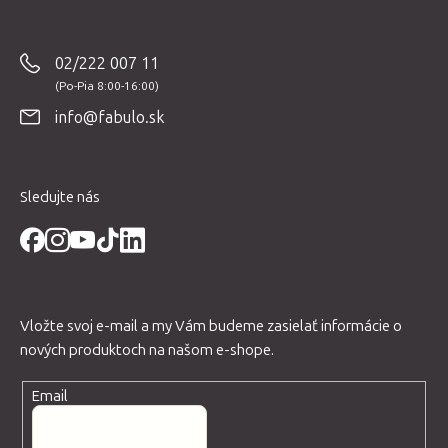
á
p
02/222 007 11
ä
t
info@fabulo.sk
i
e
Sledujte nás
Vložte svoj e-mail a my Vám budeme zasielať informácie o
nových produktoch na našom e-shope.
Email