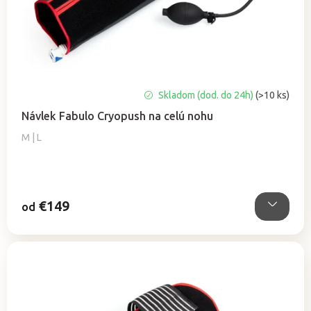
k
t
o
v
Skladom (dod. do 24h)
(>10 ks)
Návlek Fabulo Cryopush na celú nohu
M | L
€149
od