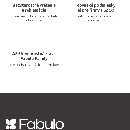
v
Bezstarostné vrátenie
Rovnaké podmienky
k
a reklamácia
aj pre firmy a SZČO
tovar vyzdvihneme a náklady
nakupujte za rovnakých
y
uhradíme
podmienok
v
ý
p
i
Až 5% vernostná zľava
s
Fabulo Family
u
pre registrovaných zákazníkov
Z