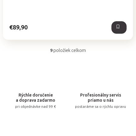
€89,90
9
položiek celkom
O
v
l
á
d
a
Rýchle doručenie
Profesionálny servis
c
a doprava zadarmo
priamo u nás
pri objednávke nad 99 €
postaráme sa o rýchlu opravu
i
e
p
r