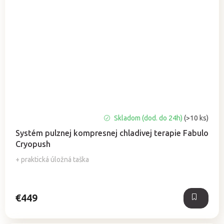
Priemerné
Skladom (dod. do 24h)
(>10 ks)
hodnotenie
Systém pulznej kompresnej chladivej terapie Fabulo
produktu
Cryopush
je
5,0
+ praktická úložná taška
z
5
hviezdičiek.
€449