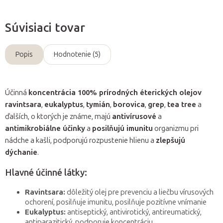
Súvisiaci tovar
Popis
Hodnotenie (5)
Účinná
koncentrácia 100% prírodných éterických olejov
ravintsara
,
eukalyptus
,
tymián
,
borovica
,
grep
,
tea tree
a
ďalších, o ktorých je známe, majú
antivírusové
a
antimikrobiálne účinky
a
posilňujú imunitu
organizmu pri
nádche a kašli, podporujú rozpustenie hlienu a
zlepšujú
dýchanie
.
Hlavné účinné látky:
Ravintsara:
dôležitý olej pre prevenciu a liečbu vírusových
ochorení, posilňuje imunitu, posilňuje pozitívne vnímanie
Eukalyptus:
antiseptický, antivirotický, antireumatický,
antiparazitický, podporuje koncentráciu