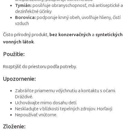
Tymián:
posilňuje obranyschopnosť, má antiseptické a
dezinfekčné účinky
Borovica:
podporuje krvný obeh, uvoľňuje hlieny, čistí
vzduch
Čisto prírodný produkt,
bez konzervačných
a
syntetických
vonných látok
.
Použitie:
Rozptýliť do priestoru podľa potreby.
Upozornenie:
Zabráňte priamemu vdýchnutiu a kontaktu s očami.
Dráždivé.
Uchovávajte mimo dosahu detí.
Neskladujte v blízkosti tepelných zdrojov. Horľavý.
Nepoužívať vnútorne.
Zloženie: