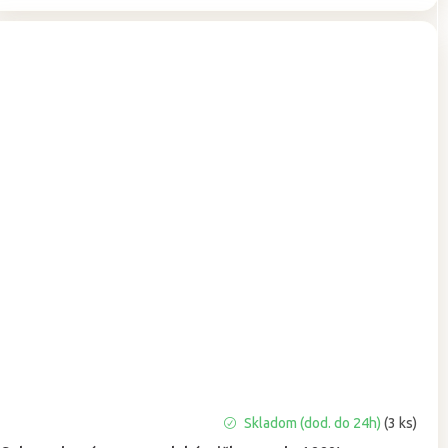
Priemerné
Skladom (dod. do 24h)
(3 ks)
hodnotenie