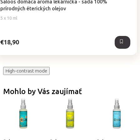
Saloos domáca aroma lekárnička - sada 100%
produktu
prírodných éterických olejov
je
5,0
5 x 10 ml
z
5
hviezdičiek.
€18,90
High-contrast mode
Mohlo by Vás zaujímať