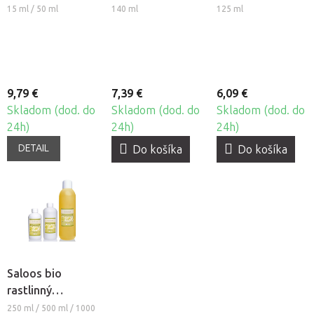
sérum
15 ml / 50 ml
140 ml
125 ml
9,79 €
7,39 €
6,09 €
Skladom (dod. do
Skladom (dod. do
Skladom (dod. do
24h)
24h)
24h)
DETAIL
Do košíka
Do košíka
Saloos bio
rastlinný
masážny olej -
250 ml / 500 ml / 1000