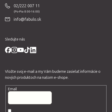
p
02/222 007 11
ä
t
info@fabulo.sk
i
e
Sledujte nás
Vložte svoj e-mail a my Vám budeme zasielať informácie o
nových produktoch na našom e-shope.
Email