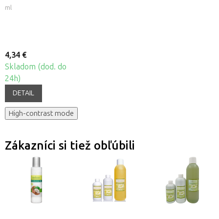
SLNEČNICOVÝ
ml
4,34 €
Skladom (dod. do
24h)
DETAIL
High-contrast mode
Zákazníci si tiež obľúbili