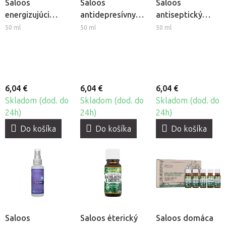
Saloos
Saloos
Saloos
energizujúci
antidepresívny
antiseptický
aroma airspray -
aroma airspray -
aroma airspray -
50 ml
50 ml
50 ml
Energia
Litsea Cubeba
Eukalyptus
6,04 €
6,04 €
6,04 €
Skladom (dod. do
Skladom (dod. do
Skladom (dod. do
24h)
24h)
24h)
Do košíka
Do košíka
Do košíka
Saloos
Saloos éterický
Saloos domáca