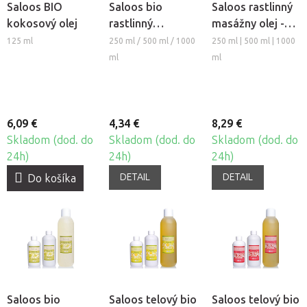
Saloos BIO
Saloos bio
Saloos rastlinný
kokosový olej
rastlinný
masážny olej -
masážny olej -
Hroznový
125 ml
250 ml / 500 ml / 1000
250 ml | 500 ml | 1000
SLNEČNICOVÝ
ml
ml
6,09 €
4,34 €
8,29 €
Skladom (dod. do
Skladom (dod. do
Skladom (dod. do
24h)
24h)
24h)
DETAIL
DETAIL
Do košíka
Saloos bio
Saloos telový bio
Saloos telový bio