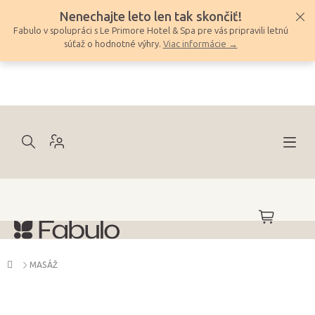
Prejsť
Nenechajte leto len tak skončiť!
na
Fabulo v spolupráci s Le Primore Hotel & Spa pre vás pripravili letnú
obsah
súťaž o hodnotné výhry.
Viac informácie →
NÁKUPNÝ
KOŠÍK
Domov
MASÁŽ