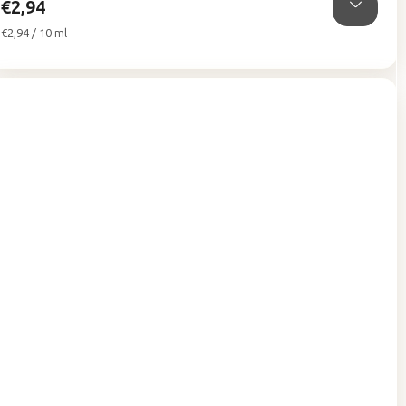
€2,94
Jednotková
€2,94 / 10 ml
cena: