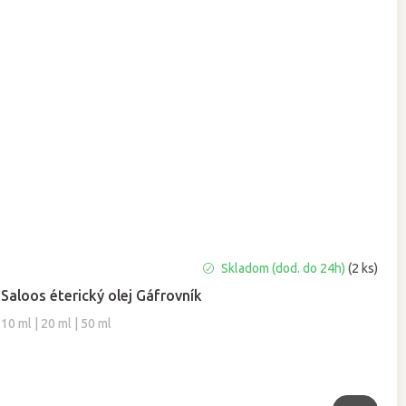
Priemerné
Skladom (dod. do 24h)
(2 ks)
hodnotenie
Saloos éterický olej Gáfrovník
produktu
je
10 ml | 20 ml | 50 ml
5,0
z
5
hviezdičiek.