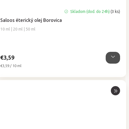
Priemerné
Skladom (dod. do 24h)
(3 ks)
hodnotenie
Saloos éterický olej Borovica
produktu
je
10 ml | 20 ml | 50 ml
4,5
z
5
hviezdičiek.
€3,59
Jednotková
€3,59 / 10 ml
cena: