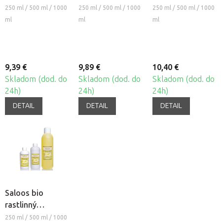
masážny olej -
masážny olej -
masážny olej -
250 ml / 500 ml / 1000
250 ml / 500 ml / 1000
250 ml / 500 ml / 1000
SEZAMOVÝ
MAKADAMIOVÝ
MARHUĽOVÝ
ml
ml
ml
9,39 €
9,89 €
10,40 €
Skladom (dod. do
Skladom (dod. do
Skladom (dod. do
24h)
24h)
24h)
DETAIL
DETAIL
DETAIL
Saloos bio
rastlinný
masážny olej -
250 ml / 500 ml / 1000