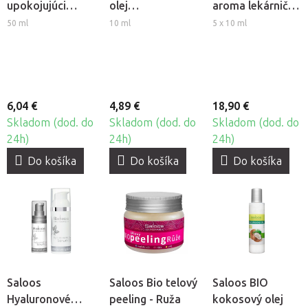
upokojujúci
olej
aroma lekárnička
aroma airspray -
Prechladnutie &
- sada 100%
50 ml
10 ml
5 x 10 ml
Levanduľa
Imunita
prírodných
éterických olejov
6,04 €
4,89 €
18,90 €
Skladom (dod. do
Skladom (dod. do
Skladom (dod. do
24h)
24h)
24h)
Do košíka
Do košíka
Do košíka
Saloos
Saloos Bio telový
Saloos BIO
Hyaluronové
peeling - Ruža
kokosový olej