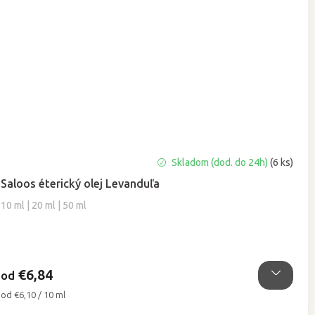
Priemerné
Skladom (dod. do 24h)
(6 ks)
hodnotenie
Saloos éterický olej Levanduľa
produktu
je
10 ml | 20 ml | 50 ml
4,9
z
5
hviezdičiek.
€6,84
od
Jednotková
od €6,10 / 10 ml
cena: