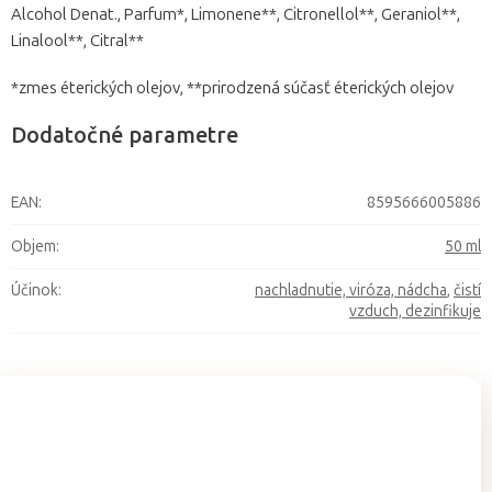
Alcohol Denat., Parfum*, Limonene**, Citronellol**, Geraniol**,
Linalool**, Citral**
*zmes éterických olejov, **prirodzená súčasť éterických olejov
Dodatočné parametre
EAN
:
8595666005886
Objem
:
50 ml
Účinok
:
nachladnutie, viróza, nádcha
,
čistí
vzduch, dezinfikuje