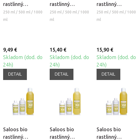
rastlinný
rastlinný
rastlinný
masážny olej -
masážny olej
masážny olej
250 ml / 500 ml / 1000
250 ml / 500 ml / 1000
250 ml / 500 ml / 1000
RICÍNOVÝ
CELULINE
EROTIKA
ml
ml
ml
9,49 €
15,40 €
15,90 €
Skladom (dod. do
Skladom (dod. do
Skladom (dod. do
24h)
24h)
24h)
DETAIL
DETAIL
DETAIL
Saloos bio
Saloos bio
Saloos bio
rastlinný
rastlinný
rastlinný