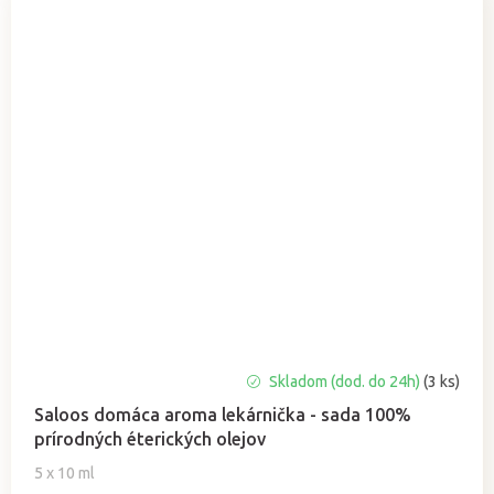
Priemerné
Skladom (dod. do 24h)
(3 ks)
hodnotenie
Saloos domáca aroma lekárnička - sada 100%
produktu
prírodných éterických olejov
je
5,0
5 x 10 ml
z