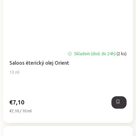
Priemerné
Skladom (dod. do 24h)
(2 ks)
hodnotenie
Saloos éterický olej Orient
produktu
je
10 ml
5,0
z
5
hviezdičiek.
€7,10
Jednotková
€7,10 / 10 ml
cena: