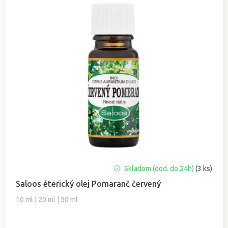
n
i
e
p
r
o
d
u
k
t
o
v
Priemerné
Skladom (dod. do 24h)
(3 ks)
hodnotenie
Saloos éterický olej Pomaranč červený
produktu
je
10 ml | 20 ml | 50 ml
4,9
z