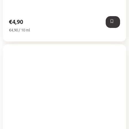
€4,90
Jednotková
€4,90 / 10 ml
cena: