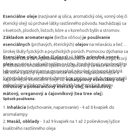
Esenciálne oleje
(nazývané aj silica, aromatický olej, vonný olej či
éterický olej) sú prchavé látky rastlinného pôvodu. Nachádzajú sa
v kvetoch, plodoch, listoch, kôre a v koreňoch bylín a stromov.
Základom aromaterapie
(liečba vôňou)
je používanie
esenciálnych
(prchavých, éterických)
olejov
na relaxáciu a liečbu
širokej škály fyzických a psychických porúch. Pomocou dýchania sa
Esenciálne oleje Salus (
Saloos
)
sú
100% prírodné vonné
dostáva silica do organizmu (do čuchového centra v mozgu, ktorý
oleje
a patria k najkvalitnejším na trhu. Prechádzajú najprísnejšími
je v blízkosti limbického systému zodpovedný za naše emócie), a
laboratórnymi testami a musia splniť náročné výstupné kritériá.
tak vône a pachy vyvolávajú určité emócie. Najpoužívanejšie a
Syntetické oleje vyrobené chemickou cestou sa nikdy nevyrovnajú
najznámejšie esenciálne oleje sú:
eukalyptový esenciálny olej
,
jedinečným účinkom čisto prírodných bio éterických olejov.
citrusový a pomarančový éterický olej, levanduľový,
mätový, oreganový a čajovníkový
(
tea tree olej
).
Spôsob používania:
1.
Inhalácia
(vdychovanie, naparovanie) - 4 až 8 kvapiek do
aromalampy
2.
Masáž, obklady
- 3 až 9 kvapiek na 1 až 2 polievkovej lyžice
kvalitného rastlinného oleja