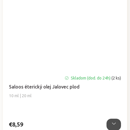
Priemerné
Skladom (dod. do 24h)
(2 ks)
hodnotenie
Saloos éterický olej Jalovec plod
produktu
je
10 ml | 20 ml
5,0
z
5
hviezdičiek.
€8,59