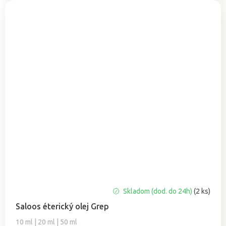
Priemerné
Skladom (dod. do 24h)
(2 ks)
hodnotenie
Saloos éterický olej Grep
produktu
je
10 ml | 20 ml | 50 ml