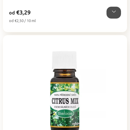
5
hviezdičiek.
€3,29
od
Jednotková
od €2,50 / 10 ml
cena: