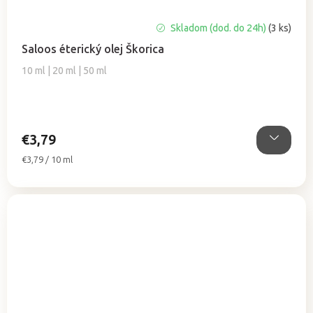
Priemerné
Skladom (dod. do 24h)
(3 ks)
hodnotenie
Saloos éterický olej Škorica
produktu
je
10 ml | 20 ml | 50 ml
5,0
z
5
hviezdičiek.
€3,79
Jednotková
€3,79 / 10 ml
cena: