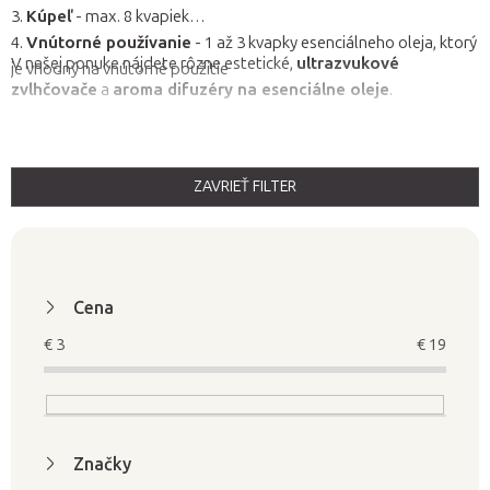
3.
Kúpeľ
- max. 8 kvapiek
4.
Vnútorné používanie
- 1 až 3 kvapky esenciálneho oleja, ktorý
V našej ponuke nájdete rôzne estetické,
ultrazvukové
je vhodný na vnútorné použitie
zvlhčovače
a
aroma difuzéry na esenciálne oleje
.
ZAVRIEŤ FILTER
V
ý
p
i
Cena
s
€
3
€
19
p
r
o
d
Značky
u