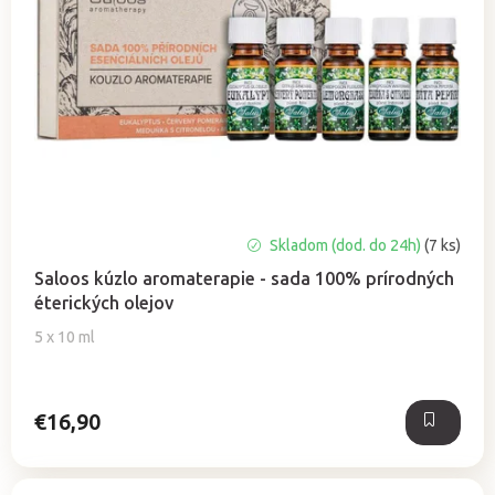
Priemerné
Skladom (dod. do 24h)
(7 ks)
hodnotenie
Saloos kúzlo aromaterapie - sada 100% prírodných
produktu
éterických olejov
je
5,0
5 x 10 ml
z
5
hviezdičiek.
€16,90