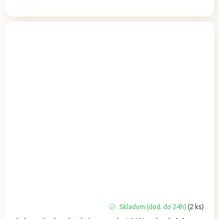
cena:
Priemerné
Skladom (dod. do 24h)
(2 ks)
hodnotenie