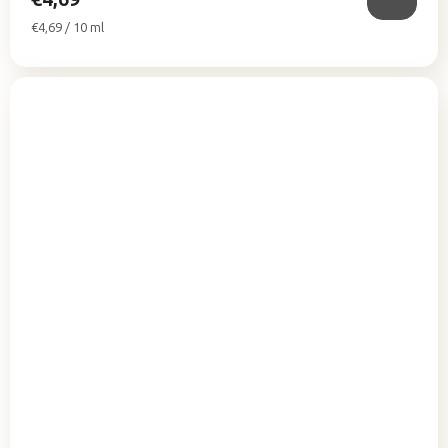
Jednotková
€4,69 / 10 ml
cena: