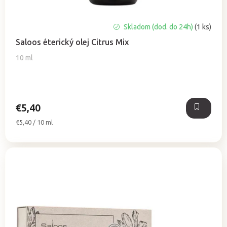
Skladom (dod. do 24h)
(1 ks)
Saloos éterický olej Citrus Mix
10 ml
€5,40
Jednotková
€5,40 / 10 ml
cena: