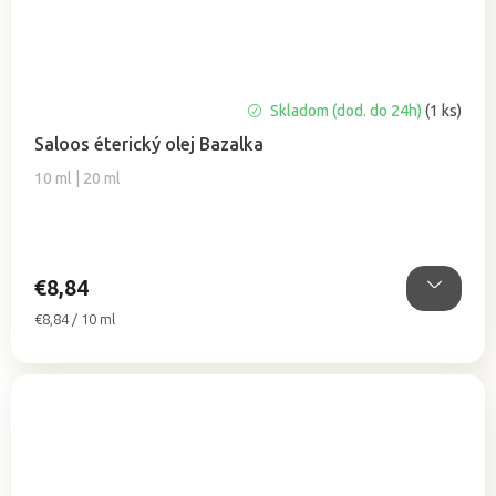
Skladom (dod. do 24h)
(1 ks)
Saloos éterický olej Bazalka
10 ml | 20 ml
€8,84
Jednotková
€8,84 / 10 ml
cena: