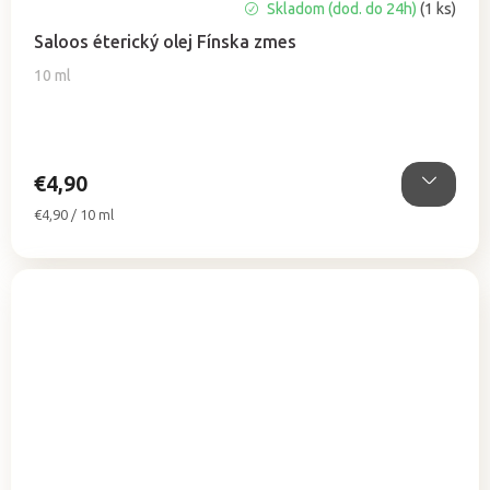
Skladom (dod. do 24h)
(1 ks)
Saloos éterický olej Fínska zmes
10 ml
€4,90
Jednotková
€4,90 / 10 ml
cena: