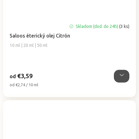
Priemerné
Skladom (dod. do 24h)
(3 ks)
hodnotenie
Saloos éterický olej Citrón
produktu
je
10 ml | 20 ml | 50 ml
5,0
z
5
hviezdičiek.
€3,59
od
Jednotková
od €2,74 / 10 ml
cena: