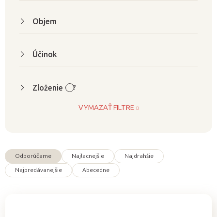
k
t
Objem
o
v
Účinok
Zloženie
?
VYMAZAŤ FILTRE
Odporúčame
Najlacnejšie
Najdrahšie
R
Najpredávanejšie
Abecedne
a
d
e