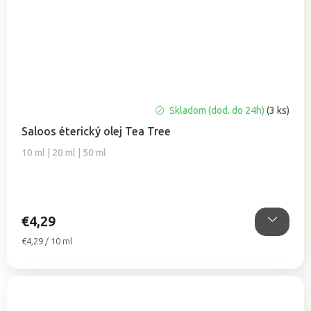
Priemerné
Skladom (dod. do 24h)
(3 ks)
hodnotenie
Saloos éterický olej Tea Tree
produktu
je
10 ml | 20 ml | 50 ml
4,8
z
5
hviezdičiek.
€4,29
Jednotková
€4,29 / 10 ml
cena: