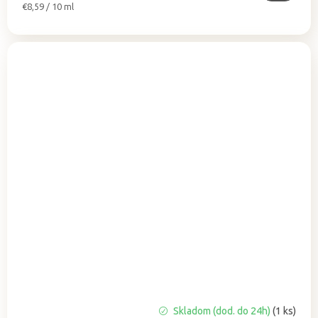
Jednotková
€8,59 / 10 ml
cena:
Priemerné
Skladom (dod. do 24h)
(1 ks)