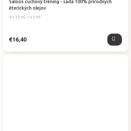
Saloos čuchový tréning - sada 100% prírodných
produktu
éterických olejov
je
5,0
4 x 10 ml, 1 x 5 ml
z
5
hviezdičiek.
€16,40