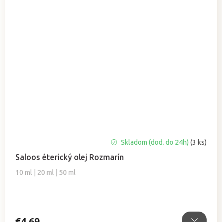
Priemerné
Skladom (dod. do 24h)
(3 ks)
hodnotenie
Saloos éterický olej Rozmarín
produktu
je
10 ml | 20 ml | 50 ml
4,5
z
5
hviezdičiek.
€4,69