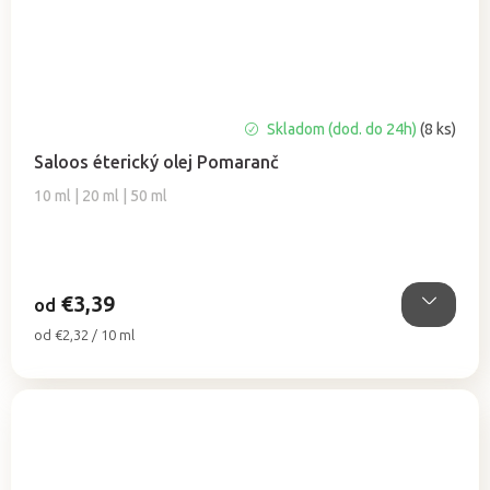
Priemerné
Skladom (dod. do 24h)
(8 ks)
hodnotenie
Saloos éterický olej Pomaranč
produktu
je
10 ml | 20 ml | 50 ml
5,0
z
5
hviezdičiek.
€3,39
od
Jednotková
od €2,32 / 10 ml
cena: