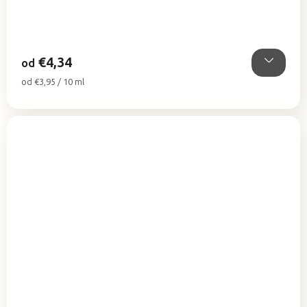
5,0
z
5
hviezdičiek.
€4,34
od
Jednotková
od €3,95 / 10 ml
cena: