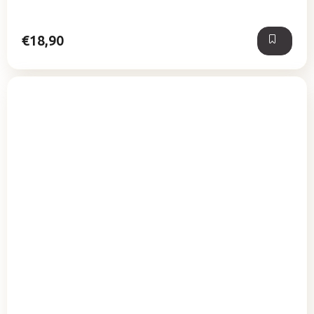
5
hviezdičiek.
€18,90