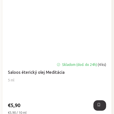
Skladom (dod. do 24h)
(4 ks)
Saloos éterický olej Meditácia
5 ml
€5,90
Jednotková
€5,90 / 10 ml