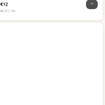
€12
Jednotková
€0,12 / 1 ks
cena: