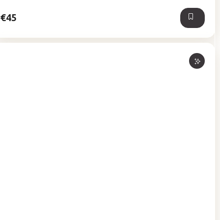
hviezdičiek.
€45