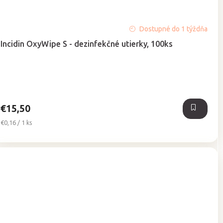
Priemerné
Dostupné do 1 týždňa
hodnotenie
Incidin OxyWipe S - dezinfekčné utierky, 100ks
produktu
je
5,0
z
5
hviezdičiek.
€15,50
Jednotková
€0,16 / 1 ks
cena: