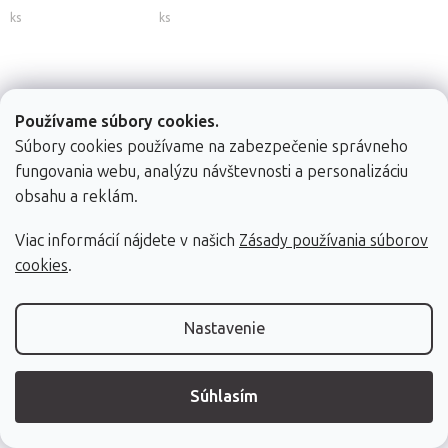
netkanej textílie
netkanej textílie
Beautyfor®, 25ks
ks
ks
Fabulo
Fabulo
2,90 €
2,90 €
12,90 €
Používame súbory cookies.
Skladom (dod. do
Skladom (dod. do
Skladom (dod. do
Súbory cookies používame na zabezpečenie správneho
24h)
24h)
24h)
fungovania webu, analýzu návštevnosti a personalizáciu
DETAIL
DETAIL
Do košíka
obsahu a reklám.
Viac informácií nájdete v našich
Zásady používania súborov
cookies
.
Nastavenie
Podložky na
podhlavník z
Súhlasím
netkanej textílie
27 x 35 cm | 100 ks
HABYS®