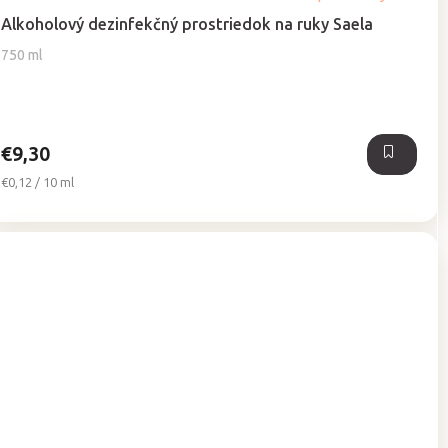
Alkoholový dezinfekčný prostriedok na ruky Saela
750 ml
€9,30
Jednotková
€0,12 / 10 ml
cena: