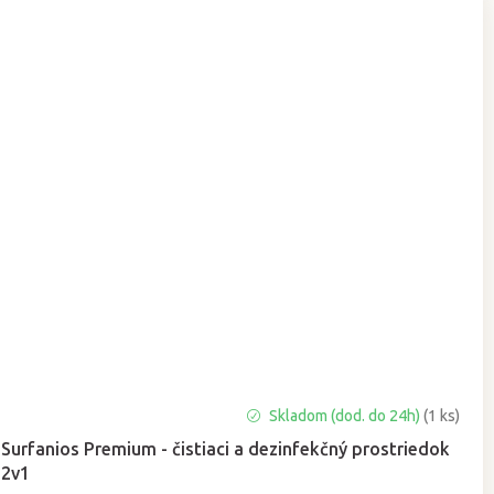
Priemerné
Skladom (dod. do 24h)
(1 ks)
hodnotenie
Surfanios Premium - čistiaci a dezinfekčný prostriedok
produktu
2v1
je