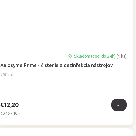
Priemerné
Skladom (dod. do 24h)
(1 ks)
hodnotenie
Aniosyme Prime - čistenie a dezinfekcia nástrojov
produktu
je
750 ml
5,0
z
5
hviezdičiek.
€12,20
Jednotková
€0,16 / 10 ml
cena: