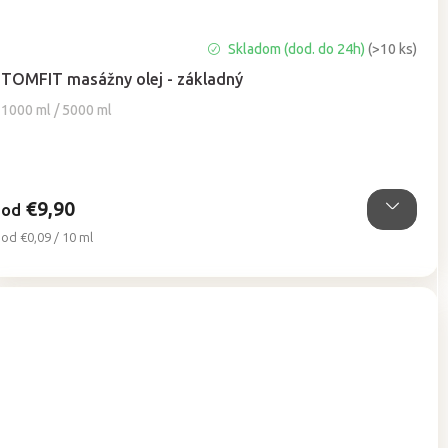
Priemerné
Skladom (dod. do 24h)
(>10 ks)
hodnotenie
TOMFIT masážny olej - základný
produktu
je
1000 ml / 5000 ml
5,0
z
5
hviezdičiek.
€9,90
od
Jednotková
od €0,09 / 10 ml
cena: