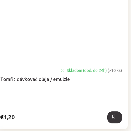
Priemerné
Skladom (dod. do 24h)
(>10 ks)
hodnotenie
Tomfit dávkovač oleja / emulzie
produktu
je
5,0
z
5
hviezdičiek.
€1,20