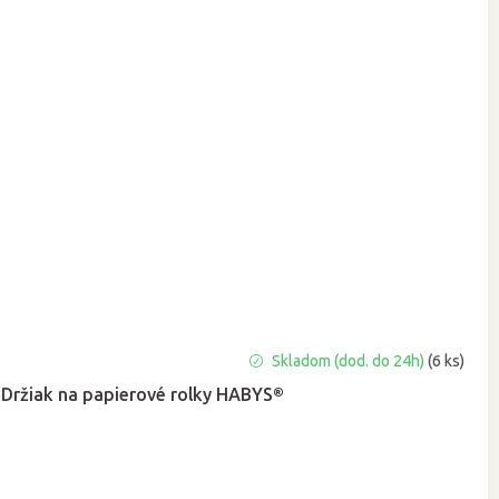
Priemerné
Skladom (dod. do 24h)
(6 ks)
hodnotenie
Držiak na papierové rolky HABYS®
produktu
je
5,0
z
5