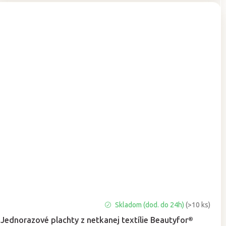
Priemerné
Skladom (dod. do 24h)
(>10 ks)
hodnotenie
Jednorazové plachty z netkanej textílie Beautyfor®
produktu