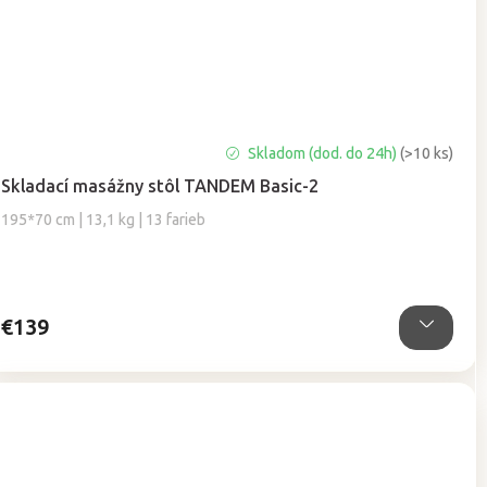
Priemerné
Skladom (dod. do 24h)
(>10 ks)
hodnotenie
Skladací masážny stôl TANDEM Basic-2
produktu
je
195*70 cm | 13,1 kg | 13 farieb
5,0
z
5
hviezdičiek.
€139