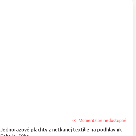
Priemerné
Momentálne nedostupné
hodnotenie
Jednorazové plachty z netkanej textílie na podhlavník
produktu