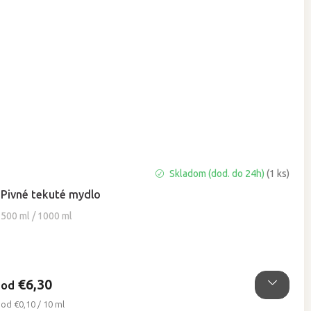
Priemerné
Skladom (dod. do 24h)
(1 ks)
hodnotenie
Pivné tekuté mydlo
produktu
je
500 ml / 1000 ml
4,8
z
5
hviezdičiek.
€6,30
od
Jednotková
od €0,10 / 10 ml