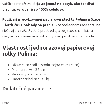
väčšieho množstva oleja.
Je jemná na dotyk, ako textilná
plachta, vyrobená zo 100% celulózy.
Používaním
recyklovanej papierovej plachty Polima môžete
ušetriť čas a náklady na pranie,
v neposlednom rade spravíte
niečo aj pre naše životné prostredie, lebo je bez chemikálií a
navyše na čistenie nie je potrebný prací prostriedok ani voda.
Vlastnosti jednorazovej papierovej
rolky Polima:
Dĺžka: 50 m / rolka (spolu trojbalenie: 150 m)
Priemer rolky: 13,5 cm
Vnútorný priemer: 4 cm
Hmotnosť balenia: 3,8 kg
Dodatočné parametre
EAN
:
5999541021191