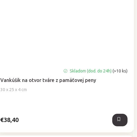
Priemerné
Skladom (dod. do 24h)
(>10 ks)
hodnotenie
Vankúšik na otvor tváre z pamäťovej peny
produktu
je
30 x 25 x 4 cm
5,0
z
5
hviezdičiek.
€38,40