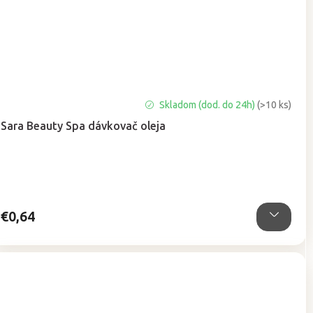
Priemerné
Skladom (dod. do 24h)
(>10 ks)
hodnotenie
Sara Beauty Spa dávkovač oleja
produktu
je
5,0
z
5
hviezdičiek.
€0,64