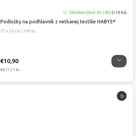
Priemerné
Skladom (dod. do 24h)
(>10 ks)
hodnotenie
Podložky na podhlavník z netkanej textílie HABYS®
produktu
je
27 x 35 cm | 100 ks
5,0
z
5
hviezdičiek.
€10,90
Jednotková
€0,11 / 1 ks
cena: