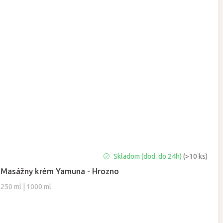
Priemerné
Skladom (dod. do 24h)
(>10 ks)
hodnotenie
Masážny krém Yamuna - Hrozno
produktu
je
250 ml | 1000 ml
5,0
z
5