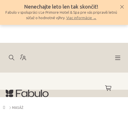
Prejsť
Nenechajte leto len tak skončiť!
na
Fabulo v spolupráci s Le Primore Hotel & Spa pre vás pripravili letnú
obsah
súťaž o hodnotné výhry.
Viac informácie →
NÁKUPNÝ
KOŠÍK
Domov
MASÁŽ