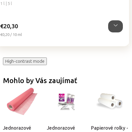
5,0
1 l | 5 l
z
5
hviezdičiek.
€20,30
Jednotková
€0,20 / 10 ml
cena:
High-contrast mode
Mohlo by Vás zaujímať
Jednorazové
Jednorazové
Papierové rolky -