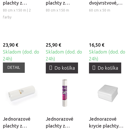
plachty z
plachty z
dvojvrstvové,
netkanej textílie
netkanej textílie
perforované 60,
80 cm x 150 m | 2
80 cm x 150 m
60 cm x 50 m
Beautyfor®
Beautyfor®
3ks
farby
Colour
23,90 €
25,90 €
16,50 €
Skladom (dod. do
Skladom (dod. do
Skladom (dod. do
24h)
24h)
24h)
DETAIL
Do košíka
Do košíka
Jednorazové
Jednorazové
Jednorazové
plachty z
plachty z
krycie plachty