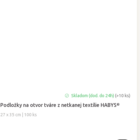
Priemerné
Skladom (dod. do 24h)
(>10 ks)
hodnotenie
Podložky na otvor tváre z netkanej textílie HABYS®
produktu
je
27 x 35 cm | 100 ks
5,0
z
5
hviezdičiek.