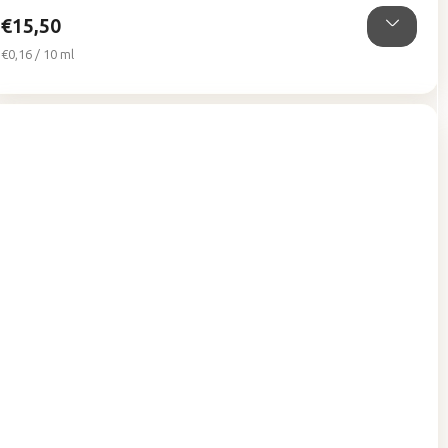
hviezdičiek.
€15,50
Jednotková
€0,16 / 10 ml
cena: