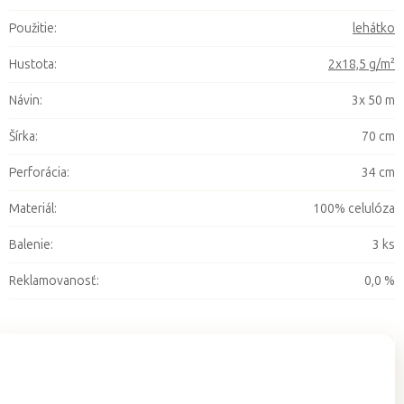
Použitie
:
lehátko
Hustota
:
2x18,5 g/m²
Návin
:
3x 50 m
Šírka
:
70 cm
Perforácia
:
34 cm
Materiál
:
100% celulóza
Balenie
:
3 ks
Reklamovanosť
:
0,0 %