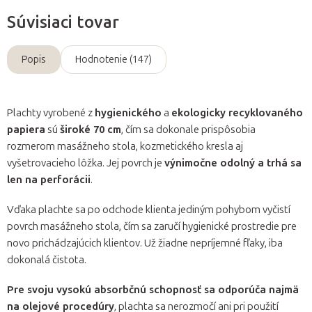
Súvisiaci tovar
Popis
Hodnotenie (147)
Plachty vyrobené z
hygienického
a
ekologicky recyklovaného
papiera
sú
široké 70 cm
, čím sa dokonale prispôsobia
rozmerom masážneho stola, kozmetického kresla aj
vyšetrovacieho lôžka. Jej povrch je
výnimočne odolný a trhá sa
len na perforácii
.
Vďaka plachte sa po odchode klienta jediným pohybom vyčistí
povrch masážneho stola, čím sa zaručí hygienické prostredie pre
novo prichádzajúcich klientov. Už žiadne nepríjemné fľaky, iba
dokonalá čistota.
Pre svoju vysokú absorbčnú schopnosť sa odporúča najmä
na olejové procedúry
, plachta sa nerozmočí ani pri použití