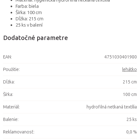
Materiál: hygienická hydrofílná netkaná textília
Farba: biela
Šírka: 100 cm
Dĺžka: 215 cm
25 ks v balení
Dodatočné parametre
EAN
:
4751030401980
Použitie
:
lehátko
Dĺžka
:
215 cm
Šírka
:
100 cm
Materiál
:
hydrofilná netkaná textília
Balenie
:
25 ks
Reklamovanosť
:
0,0 %