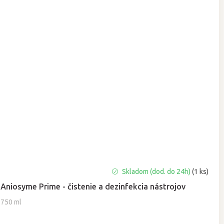
Priemerné
Skladom (dod. do 24h)
(1 ks)
hodnotenie
Aniosyme Prime - čistenie a dezinfekcia nástrojov
produktu
je
750 ml
5,0
z