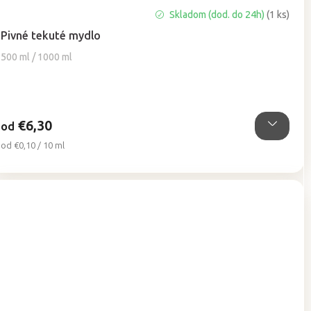
Priemerné
Skladom (dod. do 24h)
(1 ks)
hodnotenie
Pivné tekuté mydlo
produktu
je
500 ml / 1000 ml
4,8
z
5
hviezdičiek.
€6,30
od
Jednotková
od €0,10 / 10 ml
cena: