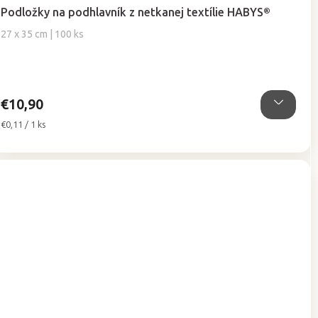
hodnotenie
Podložky na podhlavník z netkanej textílie HABYS®
produktu
je
27 x 35 cm | 100 ks
5,0
z
5
hviezdičiek.
€10,90
Jednotková
€0,11 / 1 ks
cena: