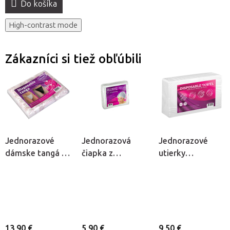
Do košíka
High-contrast mode
Zákazníci si tiež obľúbili
Jednorazové
Jednorazová
Jednorazové
dámske tangá z
čiapka z
utierky
netkanej textílie
netkanej textílie
Beautyfor®, 50ks
Beautyfor®,
Beautyfor®,
100ks
100ks
13,90 €
5,90 €
9,50 €