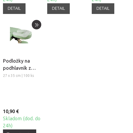
DETAIL
DETAIL
DETAIL
Podložky na
podhlavník z
netkanej textílie
27 x 35 cm | 100 ks
HABYS®
10,90 €
Skladom (dod. do
24h)