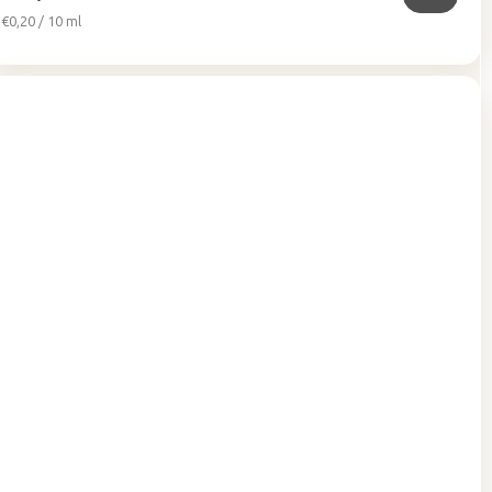
Jednotková
€0,20 / 10 ml
cena: