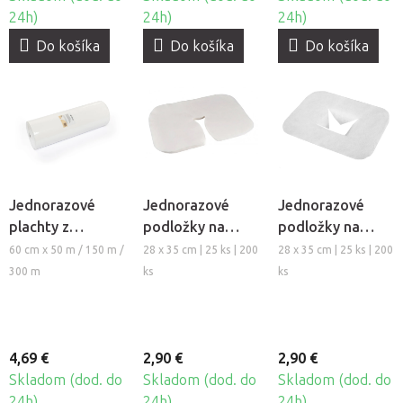
24h)
24h)
24h)
Do košíka
Do košíka
Do košíka
Jednorazové
Jednorazové
Jednorazové
plachty z
podložky na
podložky na
netkanej textílie
podhlavník z
otvor tváre z
60 cm x 50 m / 150 m /
28 x 35 cm | 25 ks | 200
28 x 35 cm | 25 ks | 200
Fabulo v rolke,
netkanej textílie
netkanej textílie
300 m
ks
ks
60cm
Fabulo
Fabulo
4,69 €
2,90 €
2,90 €
Skladom (dod. do
Skladom (dod. do
Skladom (dod. do
24h)
24h)
24h)