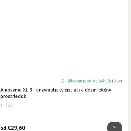
Priemerné
Skladom (dod. do 24h)
(>10 ks)
hodnotenie
Aniosyme XL 3 - enzymatický čistiaci a dezinfekčný
produktu
prostriedok
je
5,0
1 l | 5 l
z
5
hviezdičiek.
€29,60
od