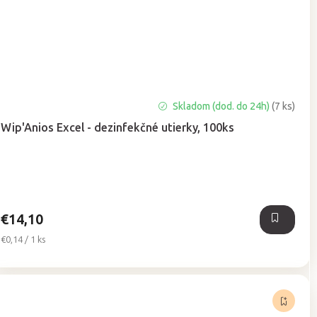
Priemerné
Skladom (dod. do 24h)
(7 ks)
hodnotenie
Wip'Anios Excel - dezinfekčné utierky, 100ks
produktu
je
5,0
z
5
hviezdičiek.
€14,10
Jednotková
€0,14 / 1 ks
cena: