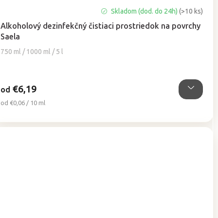
Priemerné
Skladom (dod. do 24h)
(>10 ks)
hodnotenie
Alkoholový dezinfekčný čistiaci prostriedok na povrchy
produktu
Saela
je
5,0
750 ml / 1000 ml / 5 l
z
5
hviezdičiek.
€6,19
od
Jednotková
od €0,06 / 10 ml
cena: