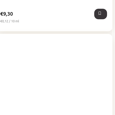
€9,30
Jednotková
€0,12 / 10 ml
cena: