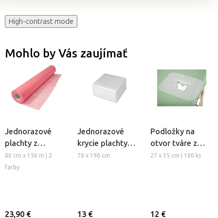
High-contrast mode
Mohlo by Vás zaujímať
Jednorazové
Jednorazové
Podložky na
plachty z
krycie plachty
otvor tváre z
netkanej textílie
HABYS®, 10ks
netkanej textílie
80 cm x 150 m | 2
70 x 190 cm
27 x 35 cm | 100 ks
Beautyfor®
HABYS®
farby
Colour
23,90 €
13 €
12 €