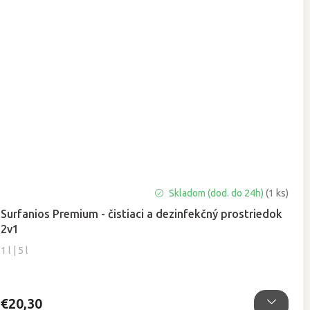
Priemerné
Skladom (dod. do 24h)
(1 ks)
hodnotenie
Surfanios Premium - čistiaci a dezinfekčný prostriedok
produktu
2v1
je
5,0
1 l | 5 l
z
5
hviezdičiek.
€20,30