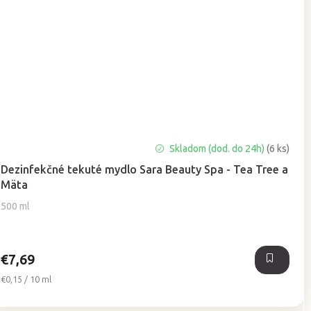
Skladom (dod. do 24h)
(6 ks)
Dezinfekčné tekuté mydlo Sara Beauty Spa - Tea Tree a
Mäta
500 ml
€7,69
Jednotková
€0,15 / 10 ml
cena: