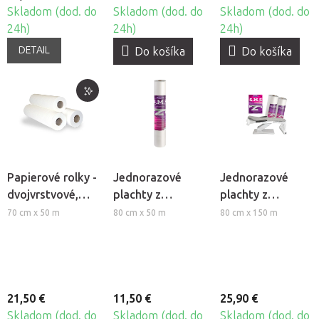
Skladom (dod. do
Skladom (dod. do
Skladom (dod. do
24h)
24h)
24h)
DETAIL
Do košíka
Do košíka
Papierové rolky -
Jednorazové
Jednorazové
dvojvrstvové,
plachty z
plachty z
perforované 70,
netkanej textílie
netkanej textílie
70 cm x 50 m
80 cm x 50 m
80 cm x 150 m
3ks
Beautyfor®
Beautyfor®
Short
21,50 €
11,50 €
25,90 €
Skladom (dod. do
Skladom (dod. do
Skladom (dod. do