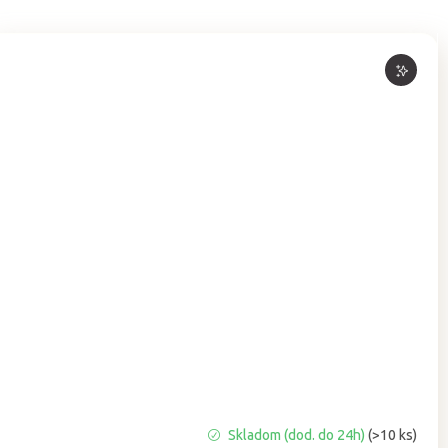
Priemerné
Skladom (dod. do 24h)
(>10 ks)