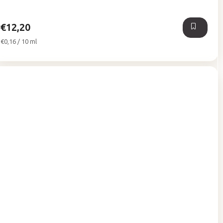
5
hviezdičiek.
€12,20
Jednotková
€0,16 / 10 ml
cena: