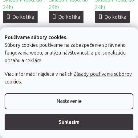
24h)
24h)
24h)
Do košíka
Do košíka
Do košíka
Používame súbory cookies.
Súbory cookies používame na zabezpečenie správneho
fungovania webu, analýzu návštevnosti a personalizáciu
obsahu a reklám.
Jednorazová
Jednorazové
Kozmetická fólia
Viac informácií nájdete v našich
Zásady používania súborov
kozmetická
zástery
Beautyfor na
cookies
.
čelenka z
Beautyfor, 50ks
zábaly, 50ks
160 x 200 cm
netkanej textílie
Nastavenie
Beautyfor®, 10ks
Súhlasím
3,59 €
6,90 €
19,90 €
Skladom (dod. do
Skladom (dod. do
Skladom (dod. do