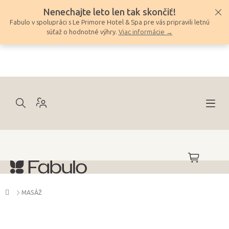
Prejsť
Nenechajte leto len tak skončiť!
na
Fabulo v spolupráci s Le Primore Hotel & Spa pre vás pripravili letnú
obsah
súťaž o hodnotné výhry.
Viac informácie →
NÁKUPNÝ
KOŠÍK
Domov
MASÁŽ