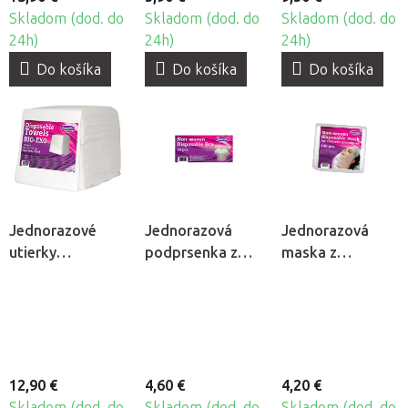
Skladom (dod. do
Skladom (dod. do
Skladom (dod. do
24h)
24h)
24h)
Do košíka
Do košíka
Do košíka
Jednorazové
Jednorazová
Jednorazová
utierky
podprsenka z
maska z
Beautyfor Bio-
netkanej textílie
netkanej textílie
Eko, 100ks
Beautyfor®, 10ks
Beautyfor®,
100ks
12,90 €
4,60 €
4,20 €
Skladom (dod. do
Skladom (dod. do
Skladom (dod. do