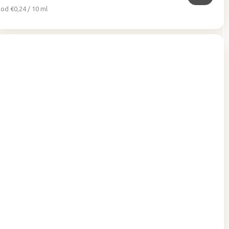
Jednotková
od €0,24 / 10 ml
cena: