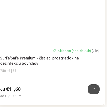
Priemerné
Skladom (dod. do 24h)
(2 ks)
hodnotenie
Surfa'Safe Premium - čistiaci prostriedok na
produktu
dezinfekciu povrchov
je
5,0
750 ml | 5 l
z
5
hviezdičiek.
€11,60
od
Jednotková
od €0,10 / 10 ml
cena: