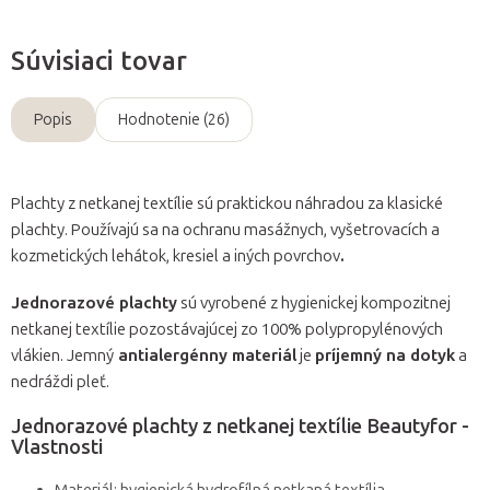
Súvisiaci tovar
Popis
Hodnotenie (26)
Plachty z netkanej textílie sú praktickou náhradou za klasické
plachty. Používajú sa na ochranu masážnych, vyšetrovacích a
kozmetických lehátok, kresiel a iných povrchov
.
Jednorazové plachty
sú vyrobené z hygienickej kompozitnej
netkanej textílie pozostávajúcej zo 100% polypropylénových
vlákien. Jemný
antialergénny materiál
je
príjemný na dotyk
a
nedráždi pleť.
Jednorazové plachty z netkanej textílie Beautyfor -
Vlastnosti