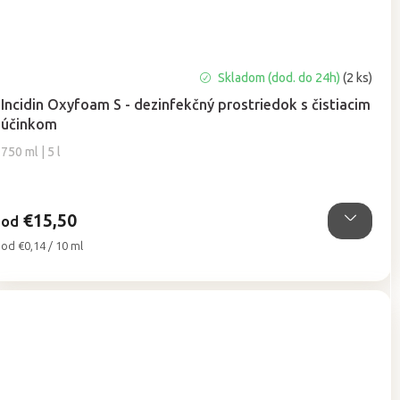
Priemerné
Skladom (dod. do 24h)
(2 ks)
hodnotenie
Incidin Oxyfoam S - dezinfekčný prostriedok s čistiacim
produktu
účinkom
je
5,0
750 ml | 5 l
z
5
hviezdičiek.
€15,50
od
Jednotková
od €0,14 / 10 ml
cena: