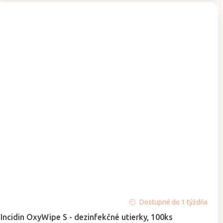
Priemerné
Dostupné do 1 týždňa
hodnotenie
Incidin OxyWipe S - dezinfekčné utierky, 100ks
produktu