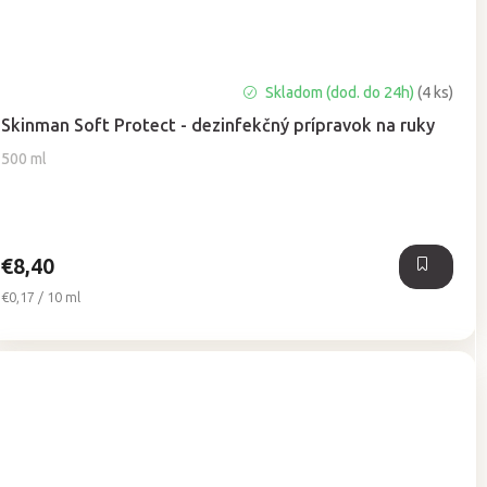
Priemerné
Skladom (dod. do 24h)
(4 ks)
hodnotenie
Skinman Soft Protect - dezinfekčný prípravok na ruky
produktu
je
500 ml
5,0
z
5
hviezdičiek.
€8,40
Jednotková
€0,17 / 10 ml
cena: