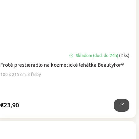
Priemerné
Skladom (dod. do 24h)
(2 ks)
hodnotenie
Froté prestieradlo na kozmetické lehátka Beautyfor®
produktu
je
100 x 215 cm, 3 farby
4,6
z
5
hviezdičiek.
€23,90