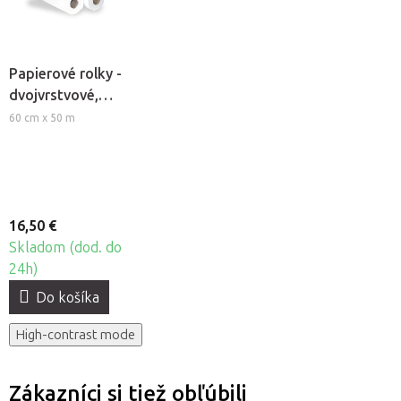
Papierové rolky -
dvojvrstvové,
perforované 60,
60 cm x 50 m
3ks
16,50 €
Skladom (dod. do
24h)
Do košíka
High-contrast mode
Zákazníci si tiež obľúbili