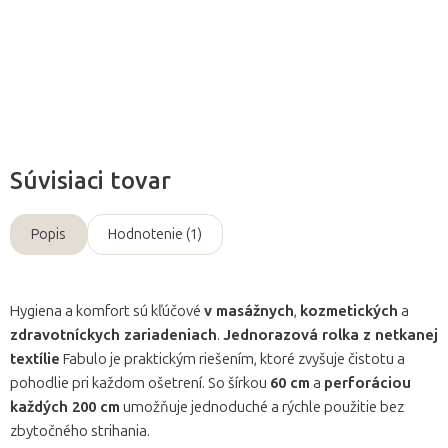
Detailné informácie
Opýtať sa
Súvisiaci tovar
Popis
Hodnotenie (1)
Hygiena a komfort sú kľúčové
v masážnych
,
kozmetických
a
zdravotníckych zariadeniach
.
Jednorazová rolka z netkanej
textílie
Fabulo je praktickým riešením, ktoré zvyšuje čistotu a
pohodlie pri každom ošetrení. So šírkou
60 cm
a
perforáciou
každých 200 cm
umožňuje jednoduché a rýchle použitie bez
zbytočného strihania.