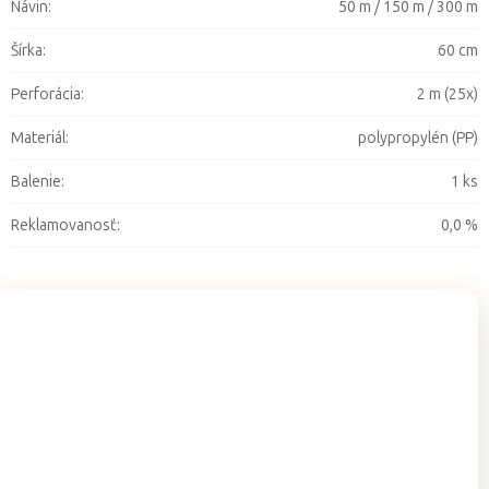
Návin
:
50 m / 150 m / 300 m
Šírka
:
60 cm
Perforácia
:
2 m (25x)
Materiál
:
polypropylén (PP)
Balenie
:
1 ks
Reklamovanosť
:
0,0 %