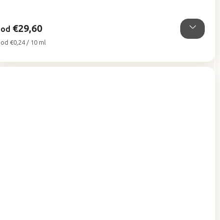
5
hviezdičiek.
€29,60
od
Jednotková
od €0,24 / 10 ml
cena: