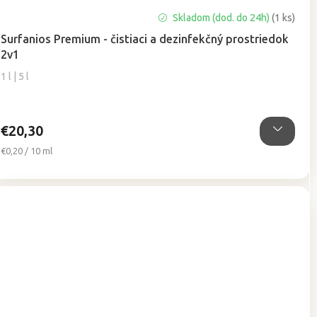
Priemerné
Skladom (dod. do 24h)
(1 ks)
hodnotenie
Surfanios Premium - čistiaci a dezinfekčný prostriedok
produktu
2v1
je
5,0
1 l | 5 l
z
5
hviezdičiek.
€20,30
Jednotková
€0,20 / 10 ml
cena: