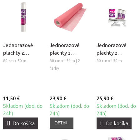
Jednorazové
Jednorazové
Jednorazové
plachty z
plachty z
plachty z
netkanej textílie
netkanej textílie
netkanej textílie
80 cm x 50 m
80 cm x 150 m | 2
80 cm x 150 m
Beautyfor®
Beautyfor®
Beautyfor®
farby
Short
Colour
11,50 €
23,90 €
25,90 €
Skladom (dod. do
Skladom (dod. do
Skladom (dod. do
24h)
24h)
24h)
DETAIL
Do košíka
Do košíka