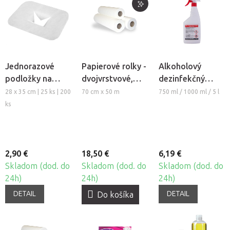
Jednorazové
Papierové rolky -
Alkoholový
podložky na
dvojvrstvové,
dezinfekčný
otvor tváre z
perforované 70,
čistiaci
28 x 35 cm | 25 ks | 200
70 cm x 50 m
750 ml / 1000 ml / 5 l
netkanej textílie
3ks
prostriedok na
ks
Fabulo
povrchy Saela
2,90 €
18,50 €
6,19 €
Skladom (dod. do
Skladom (dod. do
Skladom (dod. do
24h)
24h)
24h)
DETAIL
DETAIL
Do košíka