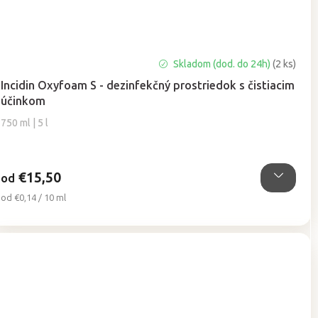
Priemerné
Skladom (dod. do 24h)
(2 ks)
hodnotenie
Incidin Oxyfoam S - dezinfekčný prostriedok s čistiacim
produktu
účinkom
je
5,0
750 ml | 5 l
z
5
hviezdičiek.
€15,50
od
Jednotková
od €0,14 / 10 ml
cena: