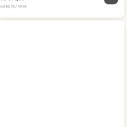
Jednotková
od €0,10 / 10 ml
cena: