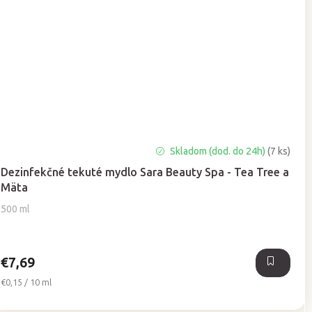
Skladom (dod. do 24h)
(7 ks)
Dezinfekčné tekuté mydlo Sara Beauty Spa - Tea Tree a
Mäta
500 ml
€7,69
Jednotková
€0,15 / 10 ml
cena: