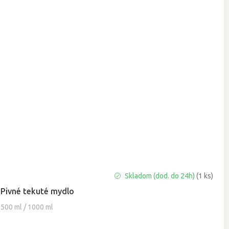
Priemerné
Skladom (dod. do 24h)
(1 ks)
hodnotenie
Pivné tekuté mydlo
produktu
je
500 ml / 1000 ml
4,8
z