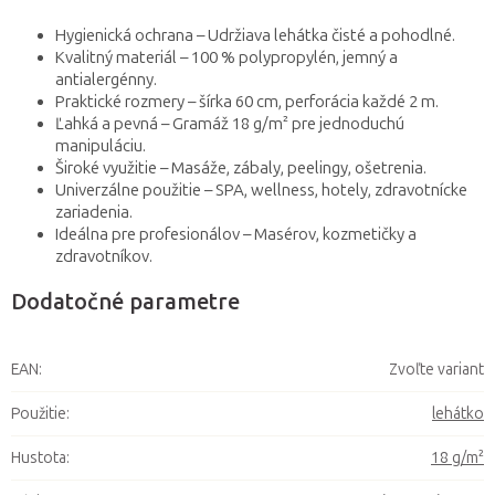
Hygienická ochrana – Udržiava lehátka čisté a pohodlné.
Kvalitný materiál – 100 % polypropylén, jemný a
antialergénny.
Praktické rozmery – šírka 60 cm, perforácia každé 2 m.
Ľahká a pevná – Gramáž 18 g/m² pre jednoduchú
manipuláciu.
Široké využitie – Masáže, zábaly, peelingy, ošetrenia.
Univerzálne použitie – SPA, wellness, hotely, zdravotnícke
zariadenia.
Ideálna pre profesionálov – Masérov, kozmetičky a
zdravotníkov.
Dodatočné parametre
EAN
:
Zvoľte variant
Použitie
:
lehátko
Hustota
:
18 g/m²