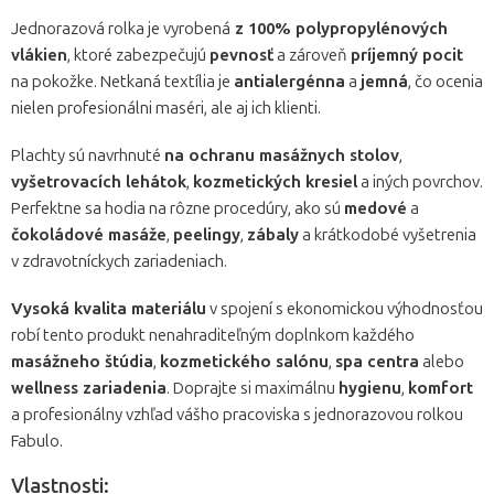
Jednorazová rolka je vyrobená
z 100% polypropylénových
vlákien
, ktoré zabezpečujú
pevnosť
a zároveň
príjemný pocit
na pokožke. Netkaná textília je
antialergénna
a
jemná
, čo ocenia
nielen profesionálni maséri, ale aj ich klienti.
Plachty sú navrhnuté
na ochranu masážnych stolov
,
vyšetrovacích lehátok
,
kozmetických kresiel
a iných povrchov.
Perfektne sa hodia na rôzne procedúry, ako sú
medové
a
čokoládové masáže
,
peelingy
,
zábaly
a krátkodobé vyšetrenia
v zdravotníckych zariadeniach.
Vysoká kvalita materiálu
v spojení s ekonomickou výhodnosťou
robí tento produkt nenahraditeľným doplnkom každého
masážneho štúdia
,
kozmetického salónu
,
spa centra
alebo
wellness zariadenia
. Doprajte si maximálnu
hygienu
,
komfort
a profesionálny vzhľad vášho pracoviska s jednorazovou rolkou
Fabulo.
Vlastnosti: