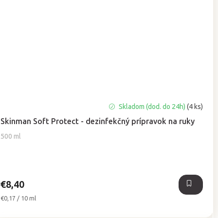
Priemerné
Skladom (dod. do 24h)
(4 ks)
hodnotenie
Skinman Soft Protect - dezinfekčný prípravok na ruky
produktu
je
500 ml
5,0
z
5
hviezdičiek.
€8,40
Jednotková
€0,17 / 10 ml
cena: