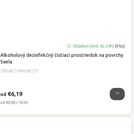
Priemerné
Skladom (dod. do 24h)
(9 ks)
hodnotenie
Alkoholový dezinfekčný čistiaci prostriedok na povrchy
produktu
Saela
je
5,0
750 ml / 1000 ml / 5 l
z
5
hviezdičiek.
€6,19
od
Jednotková
od €0,06 / 10 ml
cena: