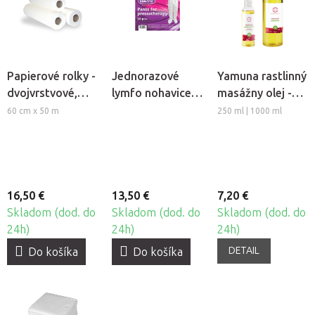
Papierové rolky -
Jednorazové
Yamuna rastlinný
dvojvrstvové,
lymfo nohavice z
masážny olej -
perforované 60,
netkanej textílie
Granátové jablko
60 cm x 50 m
250 ml | 1000 ml
3ks
Beautyfor®, 10ks
16,50 €
13,50 €
7,20 €
Skladom (dod. do
Skladom (dod. do
Skladom (dod. do
24h)
24h)
24h)
DETAIL
Do košíka
Do košíka