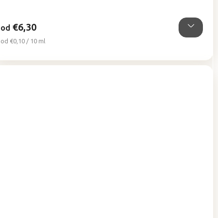
5
hviezdičiek.
€6,30
od
Jednotková
od €0,10 / 10 ml
cena: