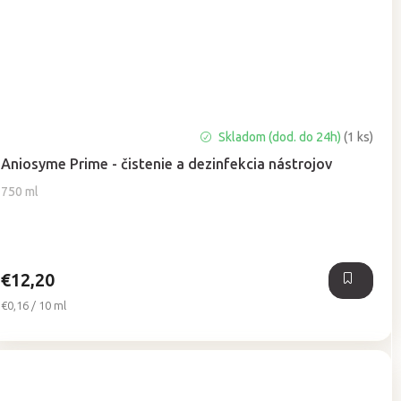
Priemerné
Skladom (dod. do 24h)
(1 ks)
hodnotenie
Aniosyme Prime - čistenie a dezinfekcia nástrojov
produktu
je
750 ml
5,0
z
5
hviezdičiek.
€12,20
Jednotková
€0,16 / 10 ml
cena: