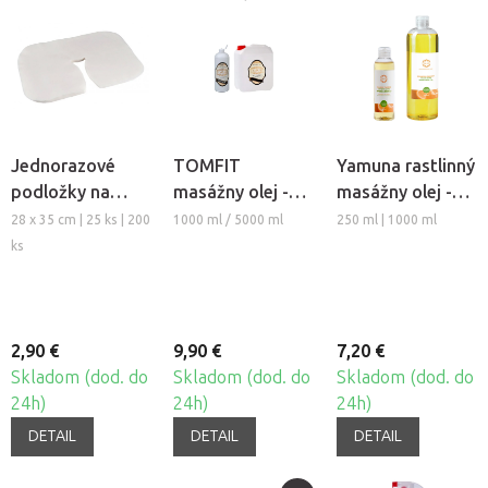
Jednorazové
TOMFIT
Yamuna rastlinný
podložky na
masážny olej -
masážny olej -
podhlavník z
základný
Pomaranč-
28 x 35 cm | 25 ks | 200
1000 ml / 5000 ml
250 ml | 1000 ml
netkanej textílie
Škorica
ks
Fabulo
2,90 €
9,90 €
7,20 €
Skladom (dod. do
Skladom (dod. do
Skladom (dod. do
24h)
24h)
24h)
DETAIL
DETAIL
DETAIL