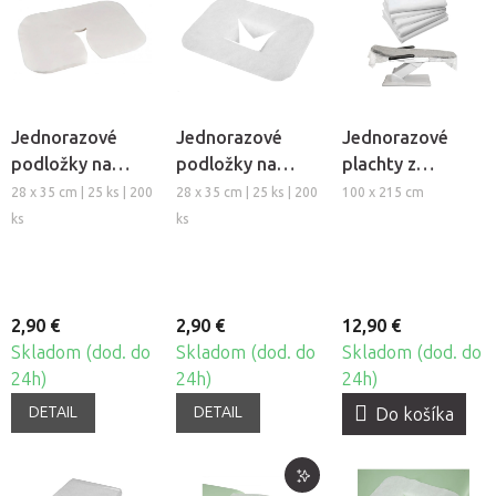
Jednorazové
Jednorazové
Jednorazové
podložky na
podložky na
plachty z
podhlavník z
otvor tváre z
netkanej textílie
28 x 35 cm | 25 ks | 200
28 x 35 cm | 25 ks | 200
100 x 215 cm
netkanej textílie
netkanej textílie
Beautyfor®, 25ks
ks
ks
Fabulo
Fabulo
2,90 €
2,90 €
12,90 €
Skladom (dod. do
Skladom (dod. do
Skladom (dod. do
24h)
24h)
24h)
DETAIL
DETAIL
Do košíka