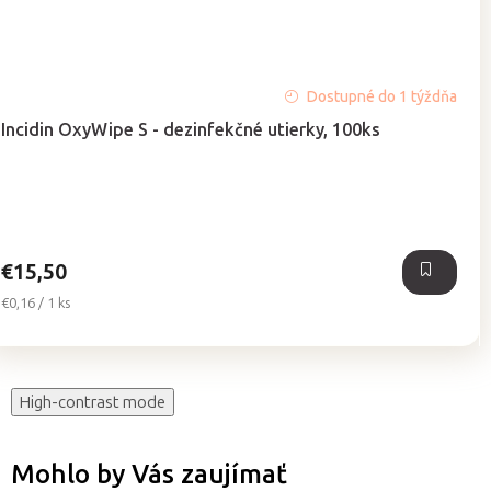
Priemerné
Dostupné do 1 týždňa
hodnotenie
Incidin OxyWipe S - dezinfekčné utierky, 100ks
produktu
je
5,0
z
5
hviezdičiek.
€15,50
Jednotková
€0,16 / 1 ks
cena:
High-contrast mode
Mohlo by Vás zaujímať