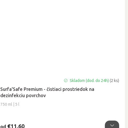
Priemerné
Skladom (dod. do 24h)
(2 ks)
hodnotenie
Surfa'Safe Premium - čistiaci prostriedok na
produktu
dezinfekciu povrchov
je
5,0
750 ml | 5 l
z
5
hviezdičiek.
€11,60
od