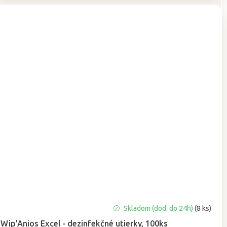
Priemerné
Skladom (dod. do 24h)
(8 ks)
hodnotenie
Wip'Anios Excel - dezinfekčné utierky, 100ks