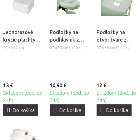
Jednorazové
Podložky na
Podložky na
krycie plachty
podhlavník z
otvor tváre z
HABYS®, 10ks
netkanej textílie
netkanej textílie
70 x 190 cm
27 x 35 cm | 100 ks
27 x 35 cm | 100 ks
HABYS®
HABYS®
13 €
10,90 €
12 €
Skladom (dod. do
Skladom (dod. do
Skladom (dod. do
24h)
24h)
24h)
Do košíka
Do košíka
Do košíka