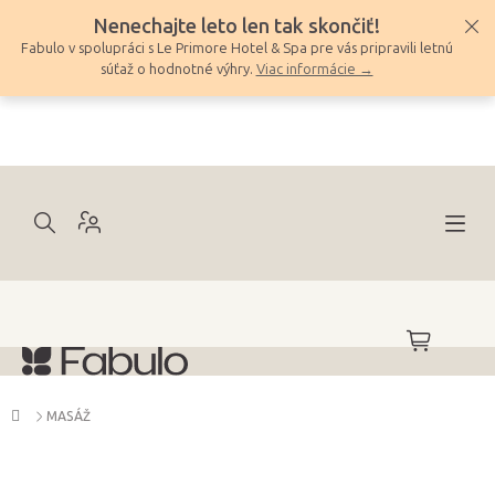
Prejsť
Nenechajte leto len tak skončiť!
na
Fabulo v spolupráci s Le Primore Hotel & Spa pre vás pripravili letnú
obsah
súťaž o hodnotné výhry.
Viac informácie →
NÁKUPNÝ
KOŠÍK
Domov
MASÁŽ