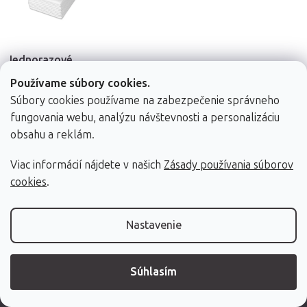
Jednorazové
krycie plachty
Používame súbory cookies.
HABYS®, 10ks
70 x 190 cm
Súbory cookies používame na zabezpečenie správneho
fungovania webu, analýzu návštevnosti a personalizáciu
obsahu a reklám.
Viac informácií nájdete v našich
Zásady používania súborov
13 €
cookies
.
Skladom (dod. do
24h)
Nastavenie
Do košíka
Súhlasím