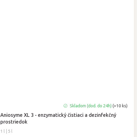
Priemerné
Skladom (dod. do 24h)
(>10 ks)
hodnotenie
Aniosyme XL 3 - enzymatický čistiaci a dezinfekčný
produktu
prostriedok
je
5,0
1 l | 5 l
z