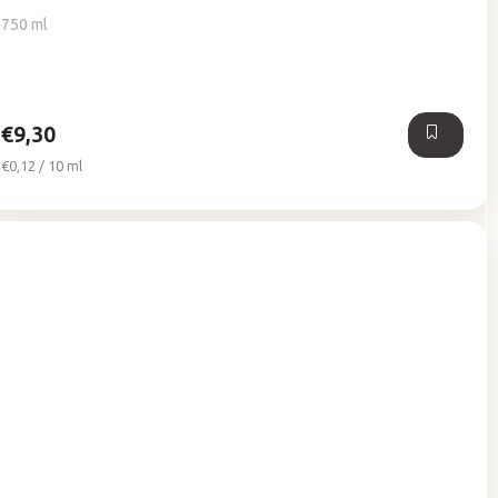
750 ml
€9,30
Jednotková
€0,12 / 10 ml
cena: