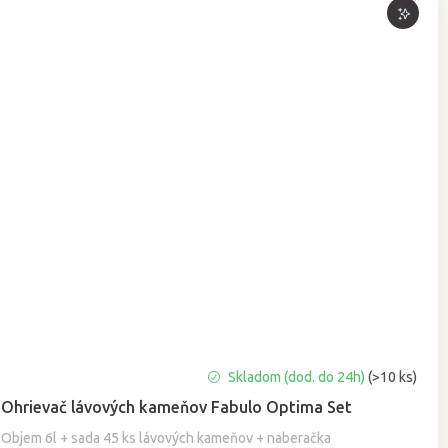
Priemerné
Skladom (dod. do 24h)
(>10 ks)
hodnotenie
Ohrievač lávových kameňov Fabulo Optima Set
produktu
je
Objem 6l + sada 45 ks lávových kameňov + naberačka