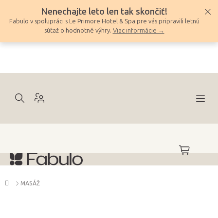
Prejsť
Nenechajte leto len tak skončiť!
na
Fabulo v spolupráci s Le Primore Hotel & Spa pre vás pripravili letnú
obsah
súťaž o hodnotné výhry.
Viac informácie →
NÁKUPNÝ
KOŠÍK
Domov
MASÁŽ