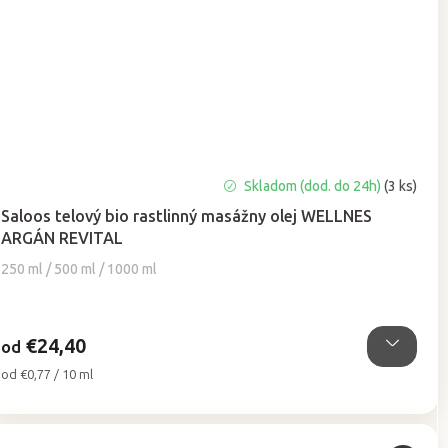
Priemerné
Skladom (dod. do 24h)
(3 ks)
hodnotenie
Saloos telový bio rastlinný masážny olej WELLNES
produktu
ARGÁN REVITAL
je
5,0
250 ml / 500 ml / 1000 ml
z
5
hviezdičiek.
€24,40
od
Jednotková
od €0,77 / 10 ml
cena: