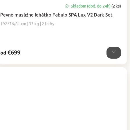
Priemerné
Skladom (dod. do 24h)
(2 ks)
hodnotenie
Pevné masážne lehátko Fabulo SPA Lux V2 Dark Set
produktu
je
192*76/81 cm | 33 kg | 2 farby
5,0
z
5
hviezdičiek.
€699
od