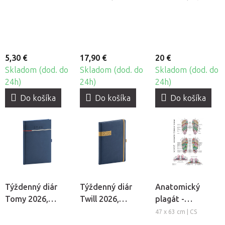
sústava človeka
5,30 €
17,90 €
20 €
Skladom (dod. do
Skladom (dod. do
Skladom (dod. do
24h)
24h)
24h)
Do košíka
Do košíka
Do košíka
Týždenný diár
Týždenný diár
Anatomický
Tomy 2026,
Twill 2026,
plagát -
modrý
modrý
Reflexológia
47 x 63 cm | CS
nohy