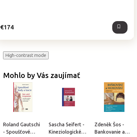
5,0
z
5
hviezdičiek.
€174
High-contrast mode
Mohlo by Vás zaujímať
Roland Gautschi
Sascha Seifert -
Zdeněk Šos -
- Spoušťové
Kineziologické
Bankovanie a