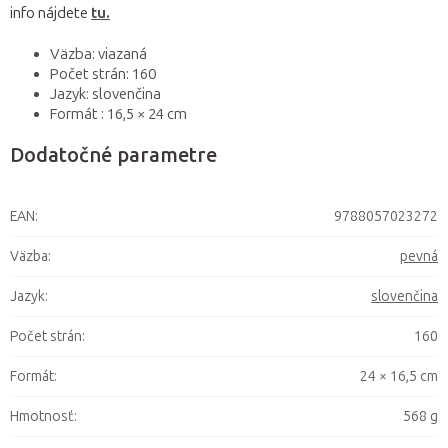
info nájdete
tu.
Väzba: viazaná
Počet strán: 160
Jazyk: slovenčina
Formát : 16,5 × 24 cm
Dodatočné parametre
EAN
:
9788057023272
Väzba
:
pevná
Jazyk
:
slovenčina
Počet strán
:
160
Formát
:
24 × 16,5 cm
Hmotnosť
:
568 g