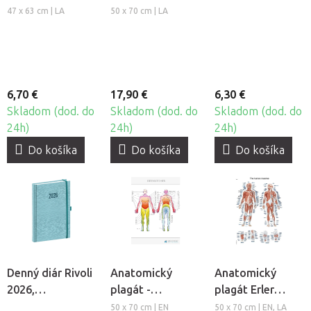
sústava človeka
Spúšťacie body
bordový
47 x 63 cm | LA
50 x 70 cm | LA
tela
6,70 €
17,90 €
6,30 €
Skladom (dod. do
Skladom (dod. do
Skladom (dod. do
24h)
24h)
24h)
Do košíka
Do košíka
Do košíka
Denný diár Rivoli
Anatomický
Anatomický
2026,
plagát -
plagát Erler
svetlomodrý
Dermatómy
Zimmer - Svalová
50 x 70 cm | EN
50 x 70 cm | EN, LA