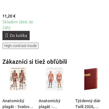
11,20 €
Skladom (dod. do
24h)
Do košíka
High-contrast mode
Zákazníci si tiež obľúbili
Anatomický
Anatomický
Týždenný diár
plagát - Svalová
plagát -
Twill 2026,