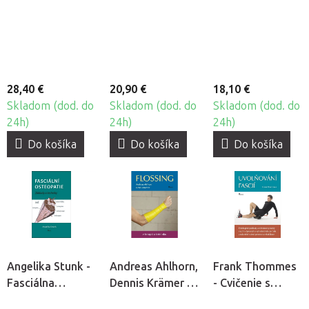
body a fascie
tejpovanie
moxovanie pre
masérov
28,40 €
20,90 €
18,10 €
Skladom (dod. do
Skladom (dod. do
Skladom (dod. do
24h)
24h)
24h)
Do košíka
Do košíka
Do košíka
Angelika Stunk -
Andreas Ahlhorn,
Frank Thommes
Fasciálna
Dennis Krämer -
- Cvičenie s
osteopatia
Flossing v terapii
BlackRoll -