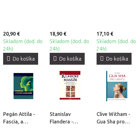
a tréninku
Uvoľňovanie
fascií
20,90 €
18,90 €
17,10 €
Skladom (dod. do
Skladom (dod. do
Skladom (dod. do
24h)
24h)
24h)
Do košíka
Do košíka
Do košíka
Pegán Attila -
Stanislav
Clive Witham -
Fascia, a
Flandera -
Gua Sha pro
testtartás
Klasické masáže
obličej
szervrendszere