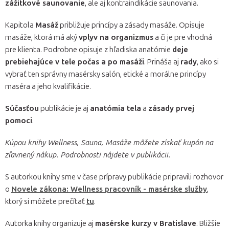
zážitkové saunovanie
, ale aj kontraindikácie saunovania.
Kapitola
Masáž
približuje princípy a zásady masáže. Opisuje
masáže, ktorá má aký
vplyv na organizmus
a či je pre vhodná
pre klienta. Podrobne opisuje z hľadiska anatómie
deje
prebiehajúce v tele počas a po masáži
. Prináša aj
rady
, ako si
vybrať ten správny masérsky salón, etické a morálne princípy
maséra a jeho kvalifikácie.
Súčasťou
publikácie je aj
anatómia tela
a
zásady prvej
pomoci
.
Kúpou knihy Wellness, Sauna, Masáže môžete získať kupón na
zľavnený nákup. Podrobnosti nájdete v publikácii.
S autorkou knihy sme v čase prípravy publikácie pripravili rozhovor
o
Novele zákona: Wellness pracovník - masérske služby
,
ktorý si môžete prečítať
tu
.
Autorka knihy organizuje aj
masérske kurzy v Bratislave
. Bližšie