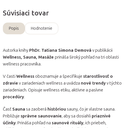
Súvisiaci tovar
Popis
Hodnotenie
Autorka knihy
PhDr. Tatiana Simona Demová
v publikácii
Wellness, Sauna, Masáže
prináša široký pohľad na tri oblasti
wellness pracovníka.
V časti
Wellness
oboznamuje a špecifikuje
starostlivosť o
zdravie
v zariadeniach wellness a uvádza
nové trendy
v týchto
zariadeniach. Opisuje wellness etiku, aktívne a pasívne
procedúry
.
Časť
Sauna
sa zaoberá
históriou
sauny, čo je vlastne sauna.
Približuje
správne saunovanie
, aby sa dosiahli
priaznivé
účinky
. Prináša pohľad na
saunové rituály
, ich priebeh,