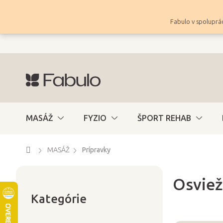
Prejsť
na
Fabulo v spoluprác
obsah
MASÁŽ
FYZIO
ŠPORT REHAB
Domov
MASÁŽ
Prípravky
Osviež
Preskočiť
B
kategórie
Kategórie
o
č