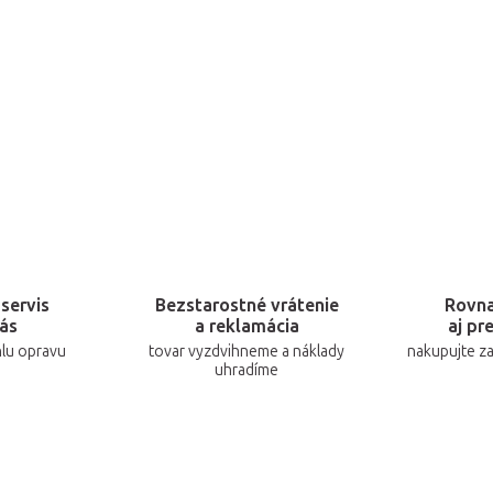
servis
Bezstarostné vrátenie
Rovn
ás
a reklamácia
aj pr
hlu opravu
tovar vyzdvihneme a náklady
nakupujte z
uhradíme