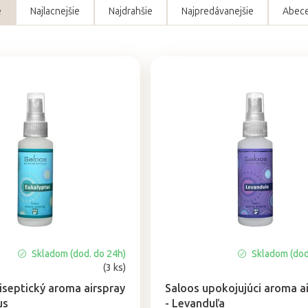
e
Najlacnejšie
Najdrahšie
Najpredávanejšie
Abec
Skladom (dod. do 24h)
Skladom (dod
Priemerné
(3 ks)
hodnotenie
produktu
iseptický aroma airspray
Saloos upokojujúci aroma a
je
us
- Levanduľa