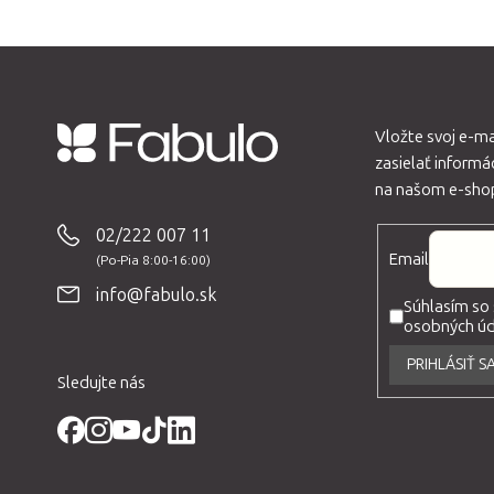
Vložte svoj e-m
zasielať inform
Z
na našom e-sho
á
p
02/222 007 11
Email
ä
t
info@fabulo.sk
Súhlasím so
i
osobných úda
e
PRIHLÁSIŤ S
Sledujte nás