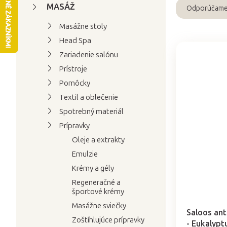
n
MASÁŽ
Odporúčam
R
ý
Masážne stoly
a
p
Head Spa
d
a
e
Zariadenie salónu
n
V
n
Prístroje
e
ý
i
Pomôcky
l
p
e
Textil a oblečenie
i
p
Spotrebný materiál
s
r
Prípravky
p
o
Oleje a extrakty
r
d
Emulzie
o
u
Krémy a gély
d
k
Regeneračné a
u
t
športové krémy
Priemerné
k
o
hodnotenie
Masážne sviečky
t
produktu
v
Saloos ant
Zoštíhlujúce prípravky
je
- Eukalypt
o