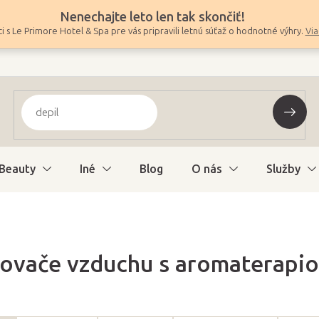
Nenechajte leto len tak skončiť!
i s Le Primore Hotel & Spa pre vás pripravili letnú súťaž o hodnotné výhry.
Via
Beauty
Iné
Blog
O nás
Služby
ovače vzduchu s aromaterapi