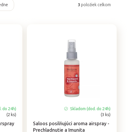
edne
3
položiek celkom
. do 24h)
Skladom (dod. do 24h)
Priemerné
(2 ks)
(3 ks)
hodnotenie
produktu
irspray
Saloos posilňujúci aroma airspray -
je
Prechladnutie a Imunita