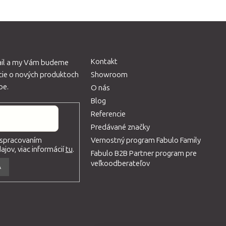
Kontakt
ail a my Vám budeme
ácie o nových produktoch
Showroom
pe.
O nás
Blog
Referencie
Predávané značky
Vernostný program Fabulo Family
 spracovaním
jov, viac informácií
tu
.
Fabulo B2B Partner program pre
veľkoodberateľov
A