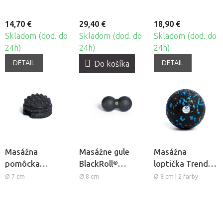
14,70 €
29,40 €
18,90 €
Skladom (dod. do
Skladom (dod. do
Skladom (dod. do
24h)
24h)
24h)
DETAIL
DETAIL
Do košíka
Masážna
Masážne gule
Masážna
pomôcka
BlackRoll®
loptička Trendy
BlackRoll®
DuoBall Mini
Bola M
Ø 7 cm
Ø 8 cm
Ø 8 cm | 2 farby
Twister