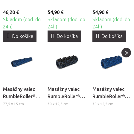
46,20 €
54,90 €
54,90 €
Skladom (dod. do
Skladom (dod. do
Skladom (dod. do
24h)
24h)
24h)
Do košíka
Do košíka
Do košíka
Masážny valec
Masážny valec
Masážny valec
RumbleRoller®
RumbleRoller®
RumbleRoller®
Original
Compact X-Firm
Compact
77,5 x 15 cm
30 x 12,5 cm
30 x 12,5 cm