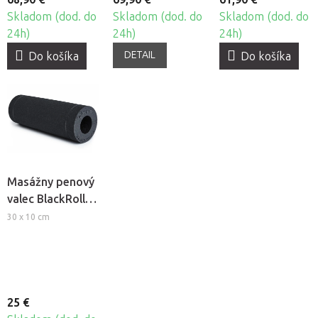
Skladom (dod. do
Skladom (dod. do
Skladom (dod. do
24h)
24h)
24h)
DETAIL
Do košíka
Do košíka
Masážny penový
valec BlackRoll®
Slim
30 x 10 cm
25 €