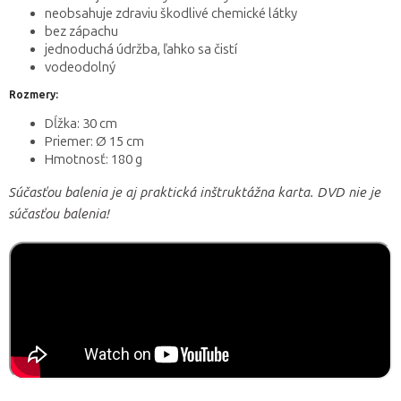
neobsahuje zdraviu škodlivé chemické látky
bez zápachu
jednoduchá údržba, ľahko sa čistí
vodeodolný
Rozmery:
Dĺžka: 30 cm
Priemer: Ø 15 cm
Hmotnosť: 180 g
Súčasťou balenia je aj praktická inštruktážna karta. DVD nie je
súčasťou balenia!