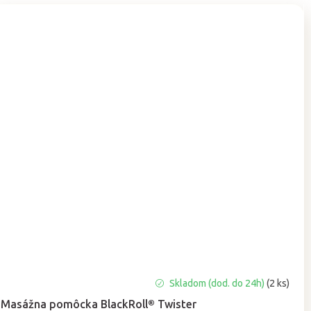
Priemerné
Skladom (dod. do 24h)
(2 ks)
hodnotenie
Masážna pomôcka BlackRoll® Twister
produktu