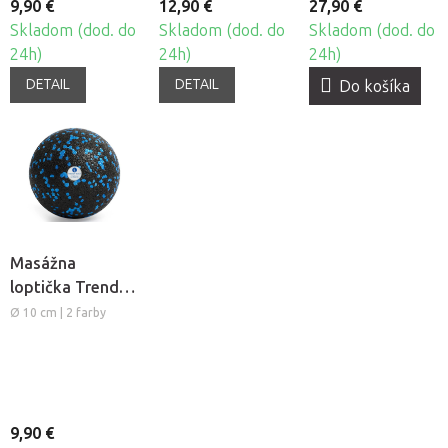
9,90 €
12,90 €
27,90 €
Skladom (dod. do
Skladom (dod. do
Skladom (dod. do
24h)
24h)
24h)
DETAIL
DETAIL
Do košíka
Masážna
loptička Trendy
Bola L
Ø 10 cm | 2 farby
9,90 €