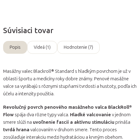
Súvisiaci tovar
Popis
Videá (1)
Hodnotenie (7)
Masážny valec Blackroll® Standard s hladkým povrchom je už v
oblasti športu a medicíny roky dobre známy. Penové masážne
valce sa vyrábajú s rôznymi stupňami tvrdosti a hustoty, podľa ich
účelu a intenzity použitia.
Revolučný povrch penového masážneho valca BlackRoll®
Flow
spája dva rôzne typy valca.
Hladké valcovanie
v jednom
smere slúži na
uvoľnenie fascií a aktívnu stimuláciu
prináša
tvrdá hrana
valcovaním v druhom smere. Tento proces
zosúlaďuje interakciu medzi hydratáciou a krvným obehom.