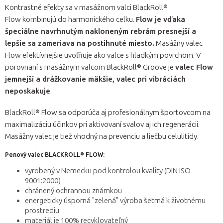
Kontrastné efekty sa v masážnom valci BlackRoll®
Flow kombinujú do harmonického celku.
Flow je vďaka
špeciálne navrhnutým nakloneným rebrám presnejší a
lepšie sa zameriava na postihnuté miesto.
Masážny valec
Flow efektívnejšie uvoľňuje ako valce s hladkým povrchom. V
porovnaní s masážnym valcom BlackRoll® Groove je
valec Flow
jemnejší a drážkovanie mäkšie, valec pri vibráciách
neposkakuje
.
BlackRoll® Flow sa odporúča aj profesionálnym športovcom na
maximalizáciu účinkov pri aktivovaní svalov aj ich regenerácii.
Masážny valec je tiež vhodný na prevenciu a liečbu celulitídy.
Penový valec BLACKROLL® FLOW:
vyrobený v Nemecku pod kontrolou kvality (DIN ISO
9001:2000)
chránený ochrannou známkou
energeticky úsporná "zelená" výroba šetrná k životnému
prostrediu
materiál je 100% recyklovateľný