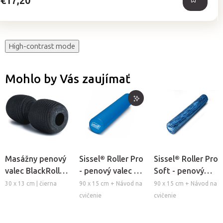
€17,20
High-contrast mode
Mohlo by Vás zaujímať
Masážny penový
Sissel® Roller Pro
Sissel® Roller Pro
valec BlackRoll®
- penový valec na
Soft - penový
Twin Foam Roller
masáž a cvičenie
valec na masáž a
30 x 13 cm | čierna
90 x 15 cm + Návod na
90 x 15 cm + Návod na
Pilates
cvičenie Pilates
cvičenie
cvičenie