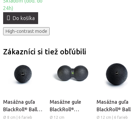
Skladom (dod. do
24h)
Do košíka
High-contrast mode
Zákazníci si tiež obľúbili
Masážna guľa
Masážne gule
Masážna guľa
BlackRoll® Ball
BlackRoll®
BlackRoll® Ball
Mini
DuoBall
Ø 8 cm | 6 farieb
Ø 12 cm
Ø 12 cm | 6 farieb