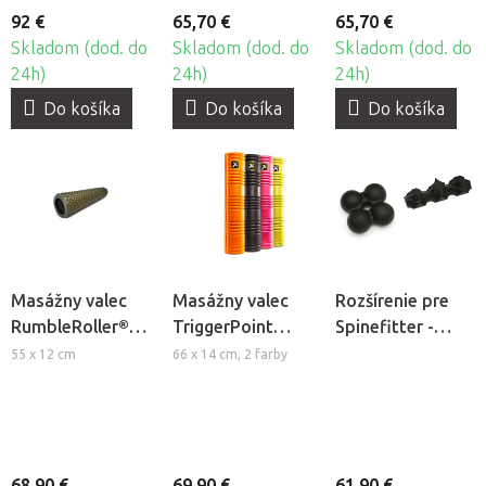
92 €
65,70 €
65,70 €
Skladom (dod. do
Skladom (dod. do
Skladom (dod. do
24h)
24h)
24h)
Do košíka
Do košíka
Do košíka
Masážny valec
Masážny valec
Rozšírenie pre
RumbleRoller®
TriggerPoint
Spinefitter -
Gator
GRID Foam Roller
Sissel®
55 x 12 cm
66 x 14 cm, 2 farby
2.0
Extension Kit
68,90 €
69,90 €
61,90 €