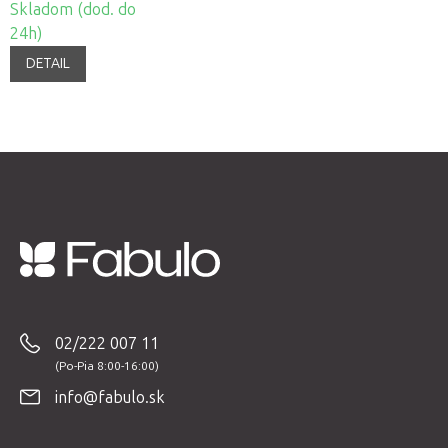
Skladom (dod. do
24h)
DETAIL
Z
á
p
02/222 007 11
ä
t
info@fabulo.sk
i
e