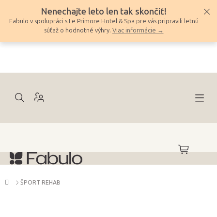
Prejsť
Nenechajte leto len tak skončiť!
na
Fabulo v spolupráci s Le Primore Hotel & Spa pre vás pripravili letnú
obsah
súťaž o hodnotné výhry.
Viac informácie →
NÁKUPNÝ
KOŠÍK
Domov
ŠPORT REHAB