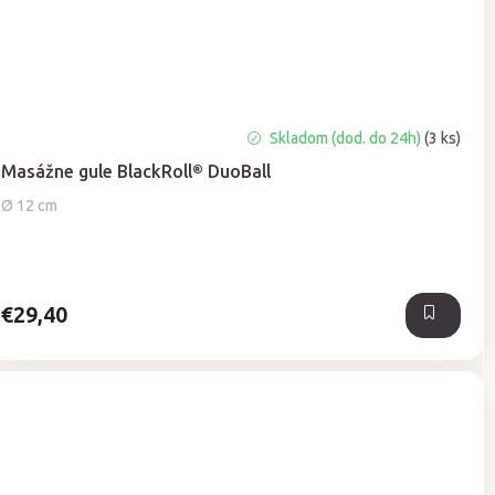
Priemerné
Skladom (dod. do 24h)
(3 ks)
hodnotenie
Masážne gule BlackRoll® DuoBall
produktu
je
Ø 12 cm
5,0
z
5
hviezdičiek.
€29,40