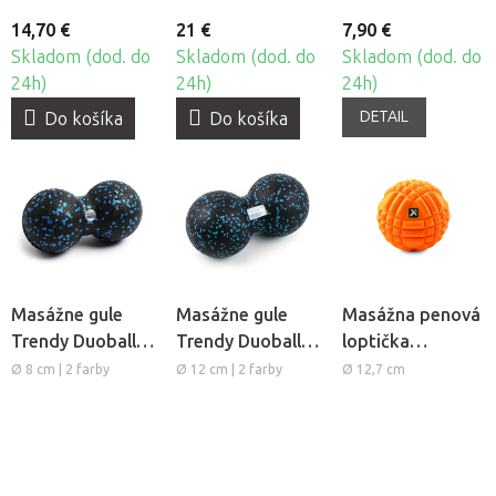
14,70 €
21 €
7,90 €
Skladom (dod. do
Skladom (dod. do
Skladom (dod. do
24h)
24h)
24h)
DETAIL
Do košíka
Do košíka
Masážne gule
Masážne gule
Masážna penová
Trendy Duoball
Trendy Duoball
loptička
Dupla
Dupla XL
TriggerPoint
Ø 8 cm | 2 farby
Ø 12 cm | 2 farby
Ø 12,7 cm
GRID Ball