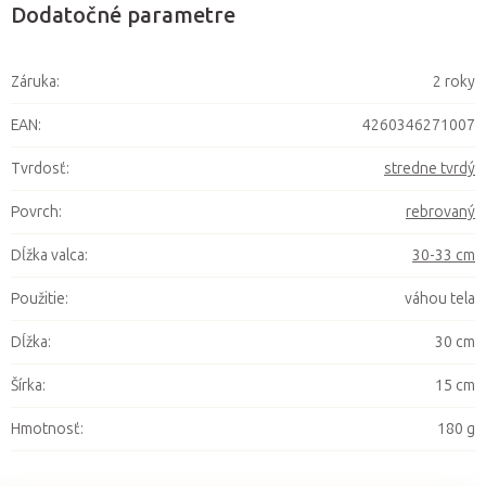
Dodatočné parametre
Záruka
:
2 roky
EAN
:
4260346271007
Tvrdosť
:
stredne tvrdý
Povrch
:
rebrovaný
Dĺžka valca
:
30-33 cm
Použitie
:
váhou tela
Dĺžka
:
30 cm
Šírka
:
15 cm
Hmotnosť
:
180 g