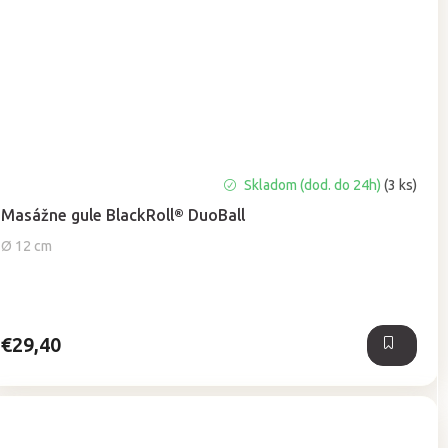
Priemerné
Skladom (dod. do 24h)
(3 ks)
hodnotenie
Masážne gule BlackRoll® DuoBall
produktu
je
Ø 12 cm
5,0
z
5
hviezdičiek.
€29,40