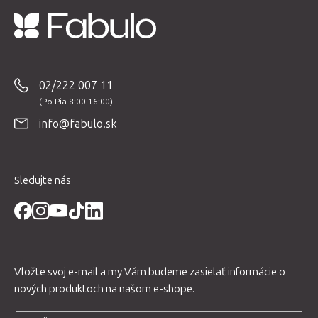
Z
á
p
02/222 007 11
ä
t
info@fabulo.sk
i
e
Sledujte nás
Vložte svoj e-mail a my Vám budeme zasielať informácie o
nových produktoch na našom e-shope.