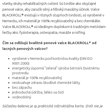
všetky druhy rehabilitačných cvičení. Sú tvrdšie ako obyčajné
penové valce, aby zaručili silný a hlboký masážny účinok. Valce
BLACKROLL® existujú v rôznych stupňoch tvrdosti, sú vyrobené v
Nemecku, ich materiál je 100% recyklovateľný a bez chemikálie.
Valce BLACKROLL® sú ideálnym doplnkom k tradičným metódam
liečby ako: fyzioterapia, osteopatia, masáže a rolfing.
Čím sa odlišujú kvalitné penové valce BLACKROLL® od
lacných penových valcov?
vyrobené v Nemecku pod kontrolou kvality (DIN ISO
9001:2000)
energeticky úsporná "zelená" výroba šetrná k životnému
prostrediu
materiál je 100% recyklovateľný
neobsahuje zdraviu škodlivé chemické látky
bez zápachu
jednoduchá údržba, ľahko sa čistí
vodeodolný
Súčasťou balenia je aj praktická inštruktážna karta. DVD nie je