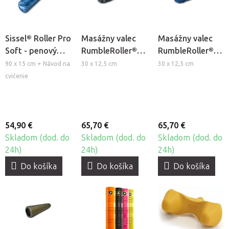
Sissel® Roller Pro
Masážny valec
Masážny valec
Soft - penový
RumbleRoller®
RumbleRoller®
valec na masáž a
Compact X-Firm
Compact
90 x 15 cm + Návod na
30 x 12,5 cm
30 x 12,5 cm
cvičenie Pilates
cvičenie
54,90 €
65,70 €
65,70 €
Skladom (dod. do
Skladom (dod. do
Skladom (dod. do
24h)
24h)
24h)
Do košíka
Do košíka
Do košíka