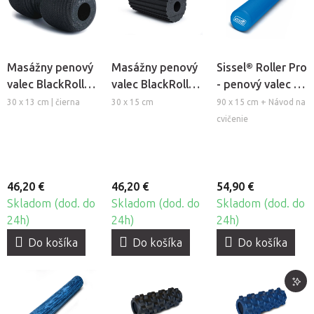
Masážny penový
Masážny penový
Sissel® Roller Pro
valec BlackRoll®
valec BlackRoll®
- penový valec na
Twin Foam Roller
Flow
masáž a cvičenie
30 x 13 cm | čierna
30 x 15 cm
90 x 15 cm + Návod na
Pilates
cvičenie
46,20 €
46,20 €
54,90 €
Skladom (dod. do
Skladom (dod. do
Skladom (dod. do
24h)
24h)
24h)
Do košíka
Do košíka
Do košíka