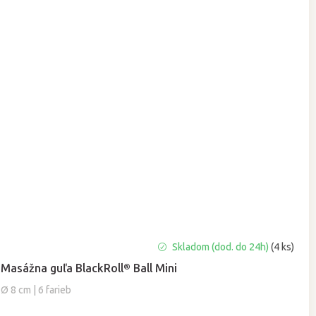
Priemerné
Skladom (dod. do 24h)
(4 ks)
hodnotenie
Masážna guľa BlackRoll® Ball Mini
produktu
je
Ø 8 cm | 6 farieb
5,0