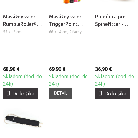
Masážny valec
Masážny valec
Pomôcka pre
RumbleRoller®
TriggerPoint
Spinefitter -
Gator
GRID Foam Roller
Sissel® Trigger
55 x 12 cm
66 x 14 cm, 2 farby
2.0
Tool
68,90 €
69,90 €
36,90 €
Skladom (dod. do
Skladom (dod. do
Skladom (dod. do
24h)
24h)
24h)
DETAIL
Do košíka
Do košíka