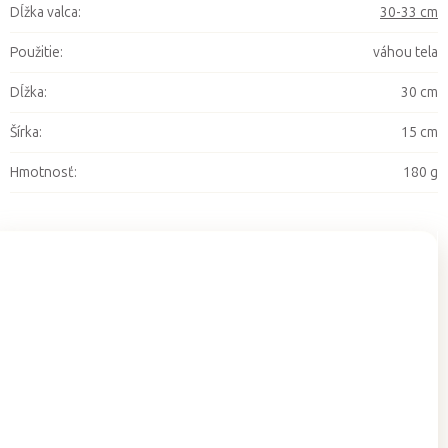
Dĺžka valca
:
30-33 cm
Použitie
:
váhou tela
Dĺžka
:
30 cm
Šírka
:
15 cm
Hmotnosť
:
180 g