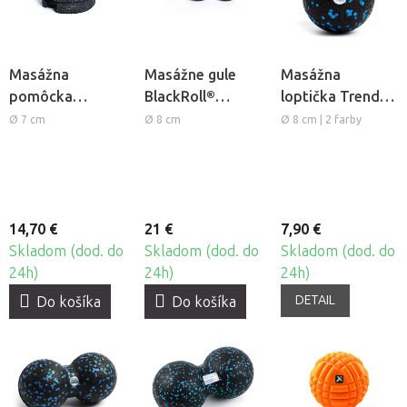
Masážna
Masážne gule
Masážna
pomôcka
BlackRoll®
loptička Trendy
BlackRoll®
DuoBall Mini
Bola M
Ø 7 cm
Ø 8 cm
Ø 8 cm | 2 farby
Twister
14,70 €
21 €
7,90 €
Skladom (dod. do
Skladom (dod. do
Skladom (dod. do
24h)
24h)
24h)
DETAIL
Do košíka
Do košíka