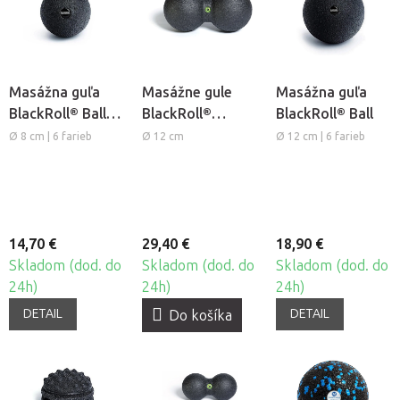
Masážna guľa
Masážne gule
Masážna guľa
BlackRoll® Ball
BlackRoll®
BlackRoll® Ball
Mini
DuoBall
Ø 8 cm | 6 farieb
Ø 12 cm
Ø 12 cm | 6 farieb
14,70 €
29,40 €
18,90 €
Skladom (dod. do
Skladom (dod. do
Skladom (dod. do
24h)
24h)
24h)
DETAIL
DETAIL
Do košíka