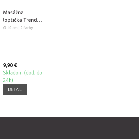
Masážna
loptička Trendy
Bola L
Ø 10 cm | 2 farby
9,90 €
Skladom (dod. do
24h)
DETAIL