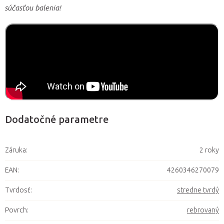
súčasťou balenia!
Dodatočné parametre
Záruka
:
2 roky
EAN
:
4260346270079
Tvrdosť
:
stredne tvrdý
Povrch
:
rebrovaný