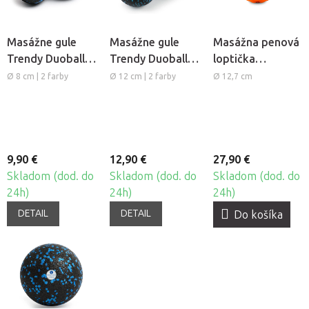
Masážne gule
Masážne gule
Masážna penová
Trendy Duoball
Trendy Duoball
loptička
Dupla
Dupla XL
TriggerPoint
Ø 8 cm | 2 farby
Ø 12 cm | 2 farby
Ø 12,7 cm
GRID Ball
9,90 €
12,90 €
27,90 €
Skladom (dod. do
Skladom (dod. do
Skladom (dod. do
24h)
24h)
24h)
DETAIL
DETAIL
Do košíka