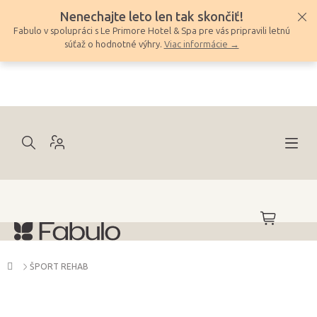
Prejsť
Nenechajte leto len tak skončiť!
na
Fabulo v spolupráci s Le Primore Hotel & Spa pre vás pripravili letnú
obsah
súťaž o hodnotné výhry.
Viac informácie →
NÁKUPNÝ
KOŠÍK
Domov
ŠPORT REHAB