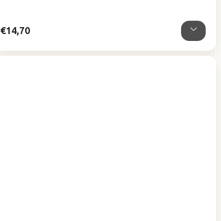
z
5
hviezdičiek.
€14,70