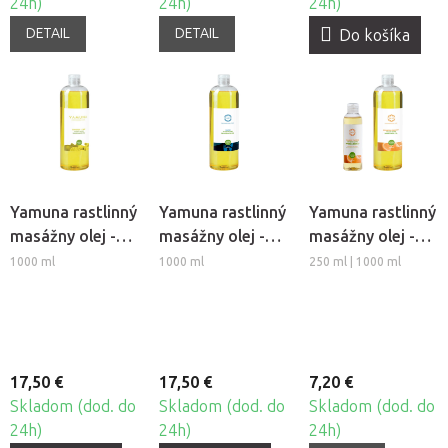
24h)
24h)
24h)
DETAIL
DETAIL
Do košíka
Yamuna rastlinný
Yamuna rastlinný
Yamuna rastlinný
masážny olej -
masážny olej -
masážny olej -
Zázvor-Limetka
ForHim
Pomaranč-
1000 ml
1000 ml
250 ml | 1000 ml
Škorica
17,50 €
17,50 €
7,20 €
Skladom (dod. do
Skladom (dod. do
Skladom (dod. do
24h)
24h)
24h)