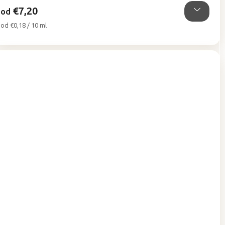
hviezdičiek.
€7,20
od
Jednotková
od €0,18 / 10 ml
cena: