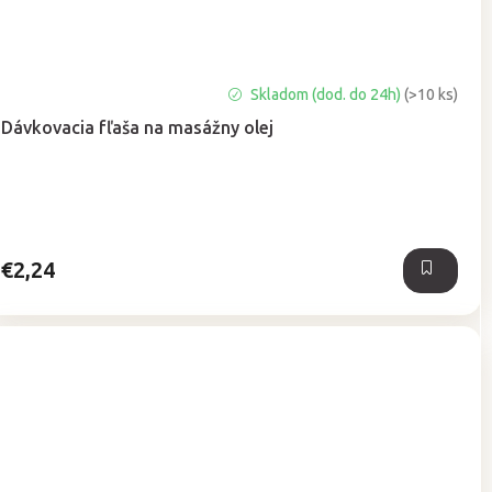
Priemerné
Skladom (dod. do 24h)
(>10 ks)
hodnotenie
Dávkovacia fľaša na masážny olej
produktu
je
5,0
z
5
hviezdičiek.
€2,24