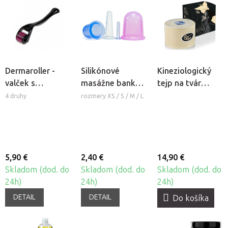
Dermaroller -
Silikónové
Kineziologický
valček s
masážne banky
tejp na tvár
mikroihlami
Fabulo Bell
CureTape®
4 druhy
rozmery XS / S / M / L
Beauty
5,90 €
2,40 €
14,90 €
Skladom (dod. do
Skladom (dod. do
Skladom (dod. do
24h)
24h)
24h)
DETAIL
DETAIL
Do košíka