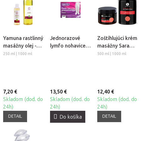
Yamuna rastlinný
Jednorazové
Zoštíhlujúci krém
masážny olej -
lymfo nohavice z
masážny Sara
Hrozno
netkanej textílie
Beauty Spa -
250 ml | 1000 ml
500 ml | 1000 ml
Beautyfor®, 10ks
Thermo Chili
7,20 €
13,50 €
12,40 €
Skladom (dod. do
Skladom (dod. do
Skladom (dod. do
24h)
24h)
24h)
DETAIL
DETAIL
Do košíka