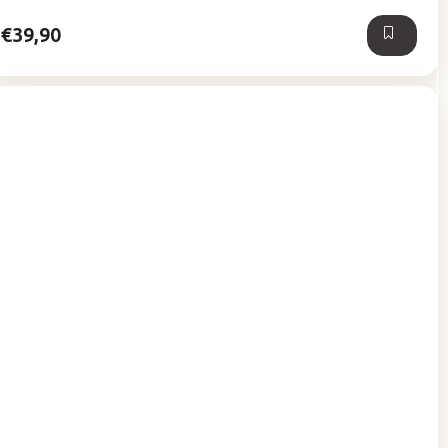
hviezdičiek.
€39,90