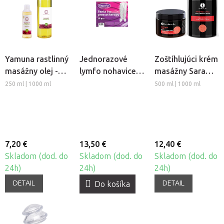
Yamuna rastlinný
Jednorazové
Zoštíhlujúci krém
masážny olej -
lymfo nohavice z
masážny Sara
Hrozno
netkanej textílie
Beauty Spa -
250 ml | 1000 ml
500 ml | 1000 ml
Beautyfor®, 10ks
Thermo Chili
7,20 €
13,50 €
12,40 €
Skladom (dod. do
Skladom (dod. do
Skladom (dod. do
24h)
24h)
24h)
DETAIL
DETAIL
Do košíka