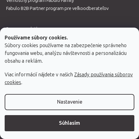
Vernostný program Fabulo Family
Fabulo B2B Partner program pre veľkoodberateľov
Doprava a platba
Vrátenie a reklamácia
Používame súbory cookies.
Servis masážnych stolov
Súbory cookies používame na zabezpečenie správneho
Obchodné podmienky
fungovania webu, analýzu návštevnosti a personalizáciu
obsahu a reklám.
Ochrana osobných údajov
Cookies
Viac informácií nájdete v našich
Zásady používania súborov
Návody k produktom
cookies
.
Nastavenie
Hodnotenie obchodu
Súhlasím
ĎALŠIE HODNOTENIA