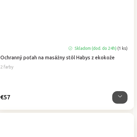
Priemerné
Skladom (dod. do 24h)
(1 ks)
hodnotenie
Ochranný poťah na masážny stôl Habys z ekokože
produktu
je
2 farby
5,0
z
5
hviezdičiek.
€57