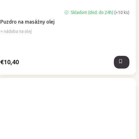
Priemerné
Skladom (dod. do 24h)
(>10 ks)
hodnotenie
Puzdro na masážny olej
produktu
je
+ nádoba na olej
5,0
z
5
hviezdičiek.
€10,40