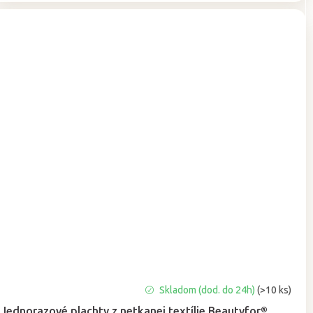
Priemerné
Skladom (dod. do 24h)
(>10 ks)
hodnotenie
Jednorazové plachty z netkanej textílie Beautyfor®