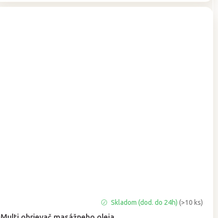
Priemerné
Skladom (dod. do 24h)
(>10 ks)
hodnotenie
Multi ohrievač masážneho oleja