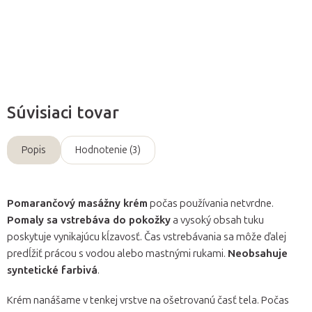
Opýtať sa
Súvisiaci tovar
Popis
Hodnotenie (3)
Pomarančový masážny krém
počas používania netvrdne.
Pomaly sa vstrebáva do pokožky
a vysoký obsah tuku
poskytuje vynikajúcu kĺzavosť. Čas vstrebávania sa môže ďalej
predĺžiť prácou s vodou alebo mastnými rukami.
Neobsahuje
syntetické farbivá
.
Krém nanášame v tenkej vrstve na ošetrovanú časť tela. Počas