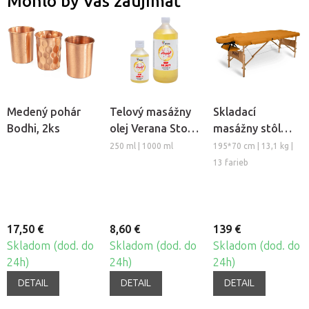
Mohlo by Vás zaujímať
Medený pohár
Telový masážny
Skladací
Bodhi, 2ks
olej Verana Stop
masážny stôl
Celulitíde
TANDEM Basic-2
250 ml | 1000 ml
195*70 cm | 13,1 kg |
13 farieb
17,50 €
8,60 €
139 €
Skladom (dod. do
Skladom (dod. do
Skladom (dod. do
24h)
24h)
24h)
DETAIL
DETAIL
DETAIL