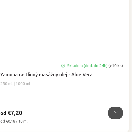
Priemerné
Skladom (dod. do 24h)
(>10 ks)
hodnotenie
Yamuna rastlinný masážny olej - Aloe Vera
produktu
je
250 ml | 1000 ml
5,0
z
5
hviezdičiek.
€7,20
od
Jednotková
od €0,18 / 10 ml
cena: