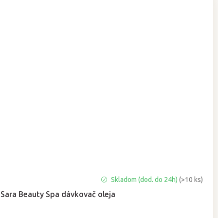
Priemerné
Skladom (dod. do 24h)
(>10 ks)
hodnotenie
Sara Beauty Spa dávkovač oleja
produktu
je