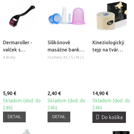
Dermaroller -
Silikónové
Kineziologický
valček s
masážne banky
tejp na tvár
mikroihlami
Fabulo Bell
CureTape®
4 druhy
rozmery XS / S / M / L
Beauty
5,90 €
2,40 €
14,90 €
Skladom (dod. do
Skladom (dod. do
Skladom (dod. do
24h)
24h)
24h)
DETAIL
DETAIL
Do košíka