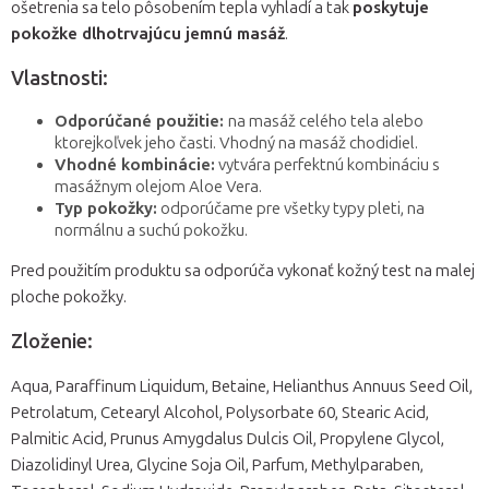
ošetrenia sa telo pôsobením tepla vyhladí a tak
poskytuje
pokožke dlhotrvajúcu jemnú masáž
.
Vlastnosti:
Odporúčané použitie:
na masáž celého tela alebo
ktorejkoľvek jeho časti. Vhodný na masáž chodidiel.
Vhodné kombinácie:
vytvára perfektnú kombináciu s
masážnym olejom Aloe Vera.
Typ pokožky:
odporúčame pre všetky typy pleti, na
normálnu a suchú pokožku.
Pred použitím produktu sa odporúča vykonať kožný test na malej
ploche pokožky.
Zloženie:
Aqua, Paraffinum Liquidum, Betaine, Helianthus Annuus Seed Oil,
Petrolatum, Cetearyl Alcohol, Polysorbate 60, Stearic Acid,
Palmitic Acid, Prunus Amygdalus Dulcis Oil, Propylene Glycol,
Diazolidinyl Urea, Glycine Soja Oil, Parfum, Methylparaben,