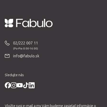
Z
á
p
02/222 007 11
ä
t
info@fabulo.sk
i
e
Sledujte nás
Vložte svoj e-mail a my Vám budeme zasielať informácie o