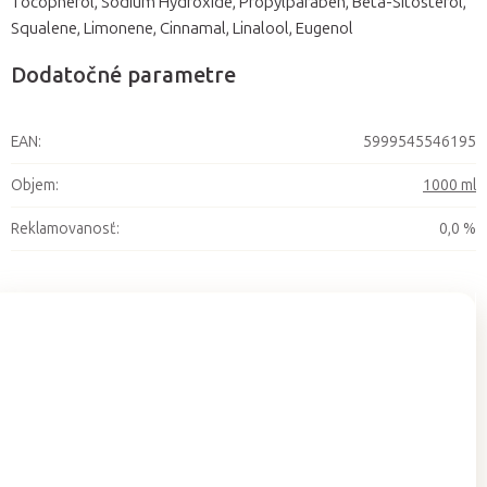
Tocopherol, Sodium Hydroxide, Propylparaben, Beta-Sitosterol,
Squalene, Limonene, Cinnamal, Linalool, Eugenol
Dodatočné parametre
EAN
:
5999545546195
Objem
:
1000 ml
Reklamovanosť
:
0,0 %