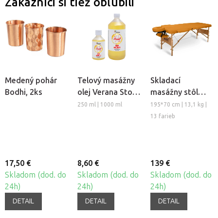
Zákazníci si tiež obľúbili
Medený pohár
Telový masážny
Skladací
Bodhi, 2ks
olej Verana Stop
masážny stôl
Celulitíde
TANDEM Basic-2
250 ml | 1000 ml
195*70 cm | 13,1 kg |
13 farieb
17,50 €
8,60 €
139 €
Skladom (dod. do
Skladom (dod. do
Skladom (dod. do
24h)
24h)
24h)
DETAIL
DETAIL
DETAIL