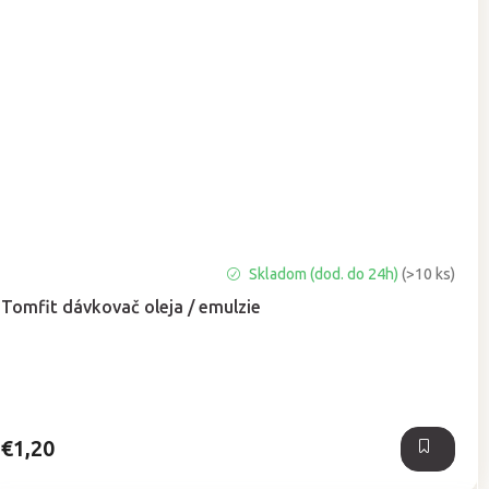
Priemerné
Skladom (dod. do 24h)
(>10 ks)
hodnotenie
Tomfit dávkovač oleja / emulzie
produktu
je
5,0
z
5
hviezdičiek.
€1,20