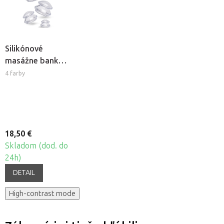
Silikónové
masážne banky
Fabulo
4 farby
Mushroom -
sada, 4ks
18,50 €
Skladom (dod. do
24h)
DETAIL
High-contrast mode