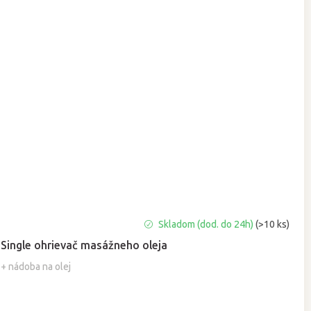
Priemerné
Skladom (dod. do 24h)
(>10 ks)
hodnotenie
Single ohrievač masážneho oleja
produktu
je
+ nádoba na olej
5,0
z
5