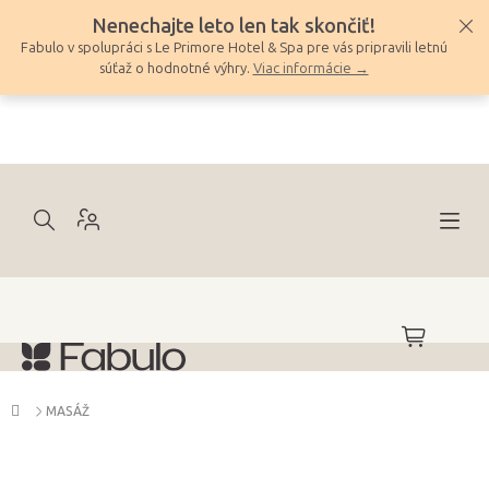
Prejsť
Nenechajte leto len tak skončiť!
na
Fabulo v spolupráci s Le Primore Hotel & Spa pre vás pripravili letnú
obsah
súťaž o hodnotné výhry.
Viac informácie →
NÁKUPNÝ
KOŠÍK
Domov
MASÁŽ