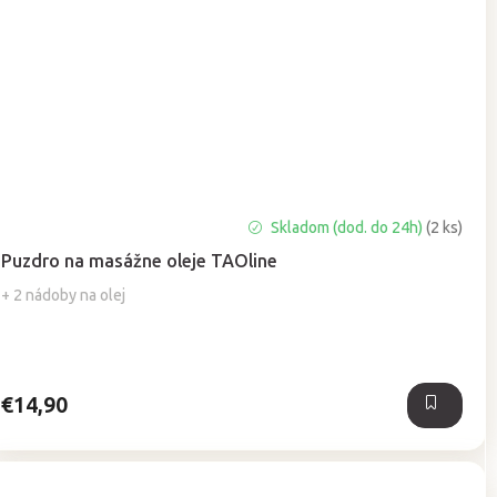
Priemerné
Skladom (dod. do 24h)
(2 ks)
hodnotenie
Puzdro na masážne oleje TAOline
produktu
je
+ 2 nádoby na olej
5,0
z
5
hviezdičiek.
€14,90