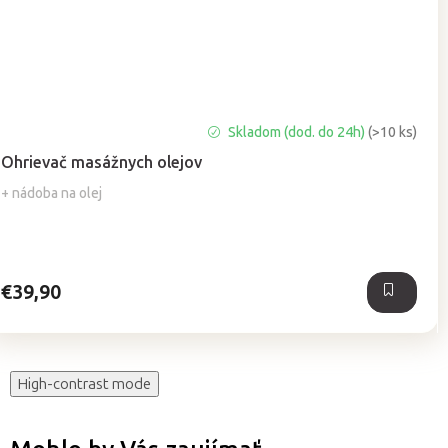
Priemerné
Skladom (dod. do 24h)
(>10 ks)
hodnotenie
Ohrievač masážnych olejov
produktu
je
+ nádoba na olej
5,0
z
5
hviezdičiek.
€39,90
High-contrast mode