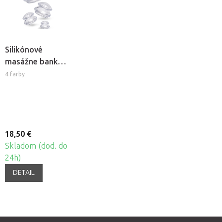
Silikónové
masážne banky
Fabulo
4 farby
Mushroom -
sada, 4ks
18,50 €
Skladom (dod. do
24h)
DETAIL