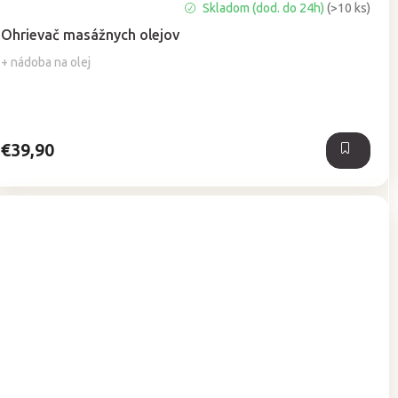
Priemerné
Skladom (dod. do 24h)
(>10 ks)
hodnotenie
Ohrievač masážnych olejov
produktu
je
+ nádoba na olej
5,0
z
5
hviezdičiek.
€39,90