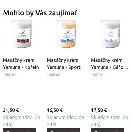
Mohlo by Vás zaujímať
Masážny krém
Masážny krém
Masážny krém
Yamuna - Kofeín
Yamuna - Sport
Yamuna - Gáfor-
Mentol
1000 ml
1000 ml
1000 ml
21,50 €
16,50 €
17,50 €
Skladom (dod. do
Skladom (dod. do
Skladom (dod. do
24h)
24h)
24h)