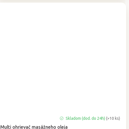
Priemerné
Skladom (dod. do 24h)
(>10 ks)
hodnotenie
Multi ohrievač masážneho oleja