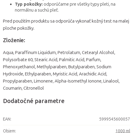
Typ pokožky:
odporúčame pre všetky typy pleti, na
normálnu a suchú pleť.
Pred použitím produktu sa odporúča vykonať kožný test na malej
ploche pokožky.
Zloženie:
Aqua, Paraffinum Liquidum, Petrolatum, Cetearyl Alcohol,
Polysorbate 60, Stearic Acid, Palmitic Acid, Parfum,
Phenoxyethanol, Methylparaben, Butylparaben, Sodium
Hydroxide, Ethylparaben, Myristic Acid, Arachidic Acid,
Propylparaben, Limonene, Alpha-Isomethyl Ionone, Linalool,
Coumarin, Citronellol
Dodatočné parametre
EAN
:
5999545600057
Objem
:
1000 ml