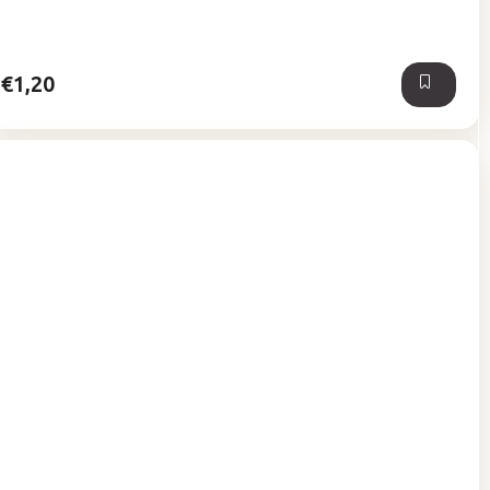
z
5
hviezdičiek.
€1,20