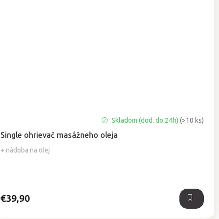
Priemerné
Skladom (dod. do 24h)
(>10 ks)
hodnotenie
Single ohrievač masážneho oleja
produktu
je
+ nádoba na olej
5,0
z
5
hviezdičiek.
€39,90