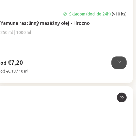
Priemerné
Skladom (dod. do 24h)
(>10 ks)
hodnotenie
Yamuna rastlinný masážny olej - Hrozno
produktu
je
250 ml | 1000 ml
5,0
z
5
hviezdičiek.
€7,20
od
Jednotková
od €0,18 / 10 ml
cena: