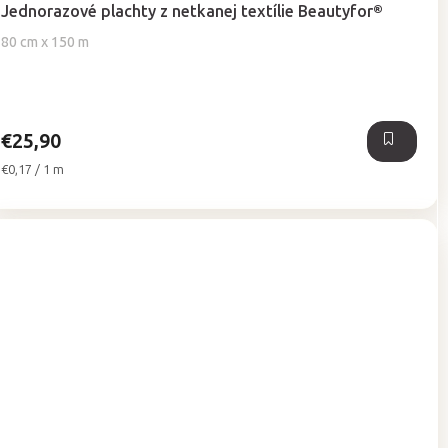
hodnotenie
Jednorazové plachty z netkanej textílie Beautyfor®
produktu
je
80 cm x 150 m
5,0
z
5
hviezdičiek.
€25,90
Jednotková
€0,17 / 1 m
cena: