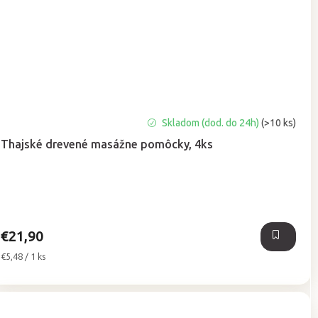
Priemerné
Skladom (dod. do 24h)
(>10 ks)
hodnotenie
Thajské drevené masážne pomôcky, 4ks
produktu
je
5,0
z
5
hviezdičiek.
€21,90
Jednotková
€5,48 / 1 ks
cena: