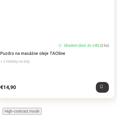
Priemerné
Skladom (dod. do 24h)
(2 ks)
hodnotenie
Puzdro na masážne oleje TAOline
produktu
je
+ 2 nádoby na olej
5,0
z
5
hviezdičiek.
€14,90
High-contrast mode