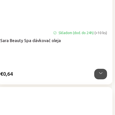
Priemerné
Skladom (dod. do 24h)
(>10 ks)
hodnotenie
Sara Beauty Spa dávkovač oleja
produktu
je
5,0
z
5
hviezdičiek.
€0,64