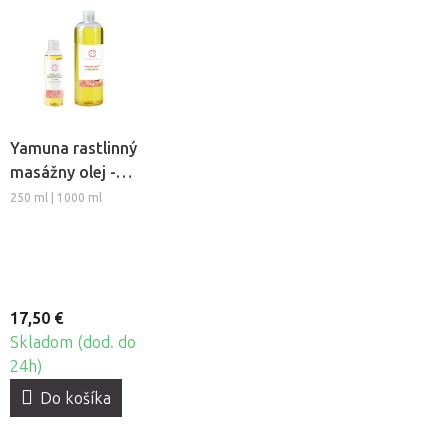
Yamuna rastlinný
masážny olej -
Frangipani-
250 ml | 1000 ml
Jazmín
17,50 €
Skladom (dod. do
24h)
Do košíka