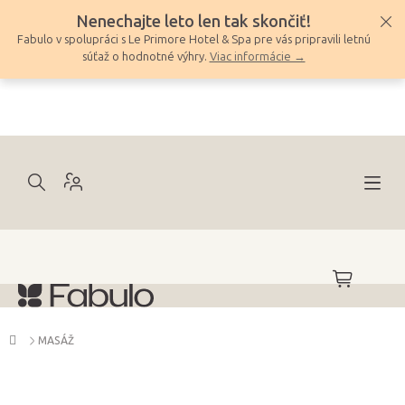
Prejsť
Nenechajte leto len tak skončiť!
na
Fabulo v spolupráci s Le Primore Hotel & Spa pre vás pripravili letnú
obsah
súťaž o hodnotné výhry.
Viac informácie →
NÁKUPNÝ
KOŠÍK
Domov
MASÁŽ