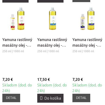
Yamuna rastlinný
Yamuna rastlinný
Yamuna rastlinný
masážny olej -
masážny olej -
masážny olej -
Granátové jablko
Yogi
Levanduľa
250 ml | 1000 ml
250 ml | 1000 ml
250 ml | 1000 ml
7,20 €
17,50 €
7,20 €
Skladom (dod. do
Skladom (dod. do
Skladom (dod. do
24h)
24h)
24h)
DETAIL
DETAIL
Do košíka