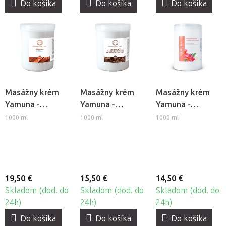
Do košíka
Do košíka
Do košíka
Masážny krém
Masážny krém
Masážny krém
Yamuna -
Yamuna -
Yamuna -
Paprika
Čokoláda
Frangipani-
1000 ml
1000 ml
1000 ml
Jazmín
19,50 €
15,50 €
14,50 €
Skladom (dod. do
Skladom (dod. do
Skladom (dod. do
24h)
24h)
24h)
Do košíka
Do košíka
Do košíka