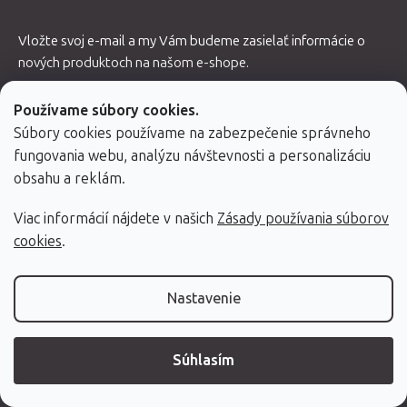
Vložte svoj e-mail a my Vám budeme zasielať informácie o
nových produktoch na našom e-shope.
Email
Používame súbory cookies.
Súbory cookies používame na zabezpečenie správneho
fungovania webu, analýzu návštevnosti a personalizáciu
obsahu a reklám.
Súhlasím so spracovaním osobných údajov, viac informácií
Viac informácií nájdete v našich
Zásady používania súborov
tu
.
cookies
.
PRIHLÁSIŤ SA
Nastavenie
Kontakt
Showroom
O nás
Súhlasím
Blog
Referencie