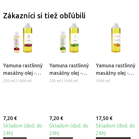
Zákazníci si tiež obľúbili
Yamuna rastlinný
Yamuna rastlinný
Yamuna rastlinný
masážny olej -
masážny olej -
masážny olej -
Hrozno
Medovka
Mango
250 ml | 1000 ml
250 ml | 1000 ml
1000 ml
7,20 €
7,20 €
17,50 €
Skladom (dod. do
Skladom (dod. do
Skladom (dod. do
24h)
24h)
24h)