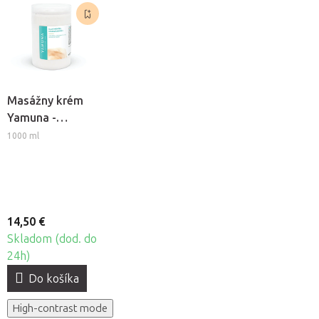
Masážny krém
Yamuna -
Univerzálny
1000 ml
14,50 €
Skladom (dod. do
24h)
Do košíka
High-contrast mode