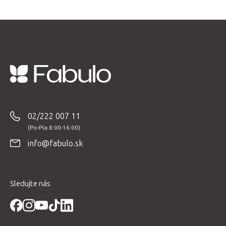
Z
á
p
02/222 007 11
ä
t
info@fabulo.sk
i
e
Sledujte nás