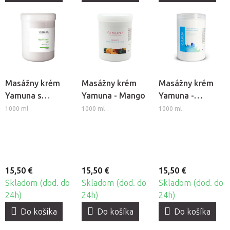
Masážny krém
Masážny krém
Masážny krém
Yamuna s
Yamuna - Mango
Yamuna -
Hydrofil-nonion
Hĺbkovo
1000 ml
1000 ml
1000 ml
hydratačný
15,50 €
15,50 €
15,50 €
Skladom (dod. do
Skladom (dod. do
Skladom (dod. do
24h)
24h)
24h)
Do košíka
Do košíka
Do košíka