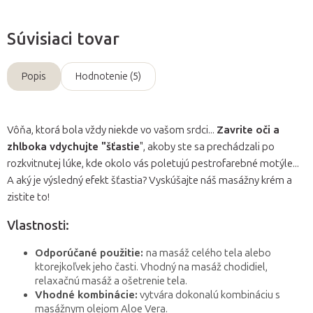
Súvisiaci tovar
Popis
Hodnotenie (5)
Vôňa, ktorá bola vždy niekde vo vašom srdci...
Zavrite oči a
zhlboka vdychujte "šťastie
", akoby ste sa prechádzali po
rozkvitnutej lúke, kde okolo vás poletujú pestrofarebné motýle...
A aký je výsledný efekt šťastia? Vyskúšajte náš masážny krém a
zistite to!
Vlastnosti:
Odporúčané použitie:
na masáž celého tela alebo
ktorejkoľvek jeho časti. Vhodný na masáž chodidiel,
relaxačnú masáž a ošetrenie tela.
Vhodné kombinácie:
vytvára dokonalú kombináciu s
masážnym olejom Aloe Vera.