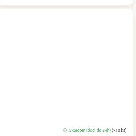
Priemerné
Skladom (dod. do 24h)
(>10 ks)