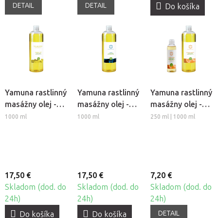
DETAIL
DETAIL
Do košíka
Yamuna rastlinný
Yamuna rastlinný
Yamuna rastlinný
masážny olej -
masážny olej -
masážny olej -
Zázvor-Limetka
ForHim
Pomaranč-
1000 ml
1000 ml
250 ml | 1000 ml
Škorica
17,50 €
17,50 €
7,20 €
Skladom (dod. do
Skladom (dod. do
Skladom (dod. do
24h)
24h)
24h)
DETAIL
Do košíka
Do košíka