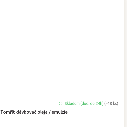
Priemerné
Skladom (dod. do 24h)
(>10 ks)
hodnotenie
Tomfit dávkovač oleja / emulzie
produktu
je
5,0