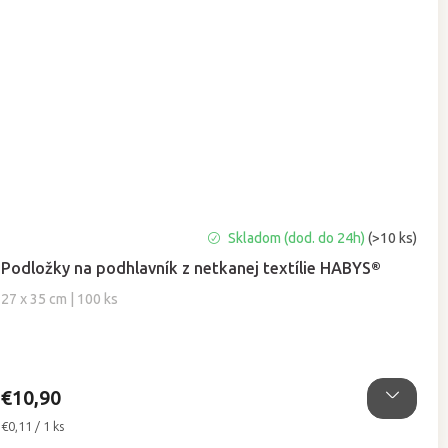
Priemerné
Skladom (dod. do 24h)
(>10 ks)
hodnotenie
Podložky na podhlavník z netkanej textílie HABYS®
produktu
je
27 x 35 cm | 100 ks
5,0
z
5
hviezdičiek.
€10,90
Jednotková
€0,11 / 1 ks
cena: