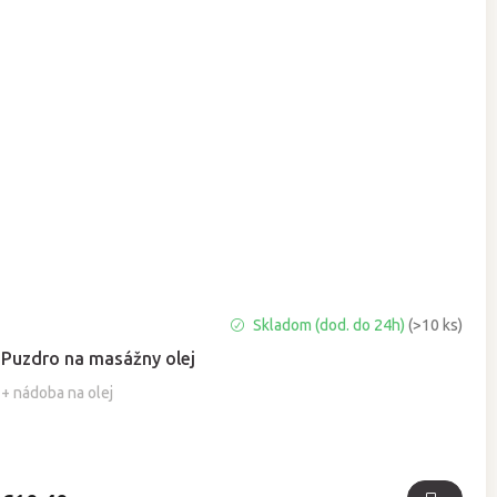
Priemerné
Skladom (dod. do 24h)
(>10 ks)
hodnotenie
Puzdro na masážny olej
produktu
je
+ nádoba na olej
5,0
z
5
hviezdičiek.