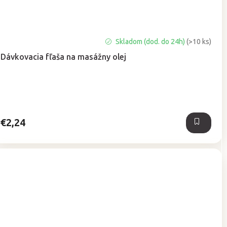
Priemerné
Skladom (dod. do 24h)
(>10 ks)
hodnotenie
Dávkovacia fľaša na masážny olej
produktu
je
5,0
z
5
hviezdičiek.
€2,24