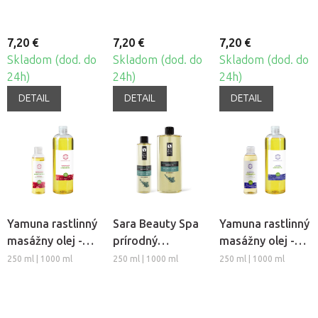
7,20 €
7,20 €
7,20 €
Skladom (dod. do
Skladom (dod. do
Skladom (dod. do
24h)
24h)
24h)
DETAIL
DETAIL
DETAIL
Yamuna rastlinný
Sara Beauty Spa
Yamuna rastlinný
masážny olej -
prírodný
masážny olej -
Granátové jablko
rastlinný
Levanduľa
250 ml | 1000 ml
250 ml | 1000 ml
250 ml | 1000 ml
masážny olej -
Rozmarín-Mäta