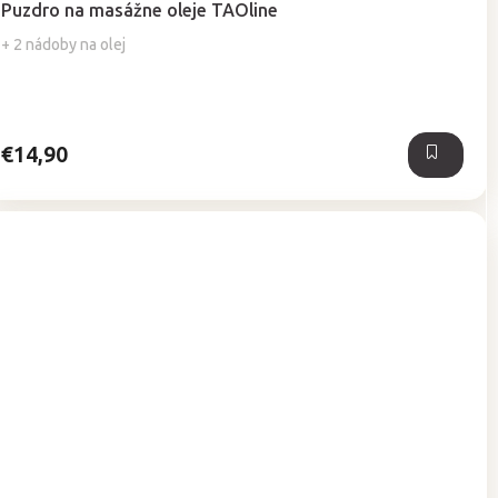
Puzdro na masážne oleje TAOline
produktu
je
+ 2 nádoby na olej
5,0
z
5
hviezdičiek.
€14,90