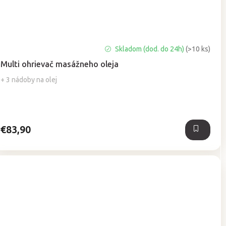
Priemerné
Skladom (dod. do 24h)
(>10 ks)
hodnotenie
Multi ohrievač masážneho oleja
produktu
je
+ 3 nádoby na olej
5,0
z
5
hviezdičiek.
€83,90