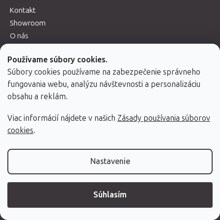
Kontakt
Showroom
O nás
Blog
Používame súbory cookies.
Referencie
Súbory cookies používame na zabezpečenie správneho
Predávané značky
fungovania webu, analýzu návštevnosti a personalizáciu
Vernostný program Fabulo Family
obsahu a reklám.
Fabulo B2B Partner program pre veľkoodberateľov
Viac informácií nájdete v našich
Zásady používania súborov
cookies
.
Doprava a platba
Vrátenie a reklamácia
Servis masážnych stolov
Nastavenie
Obchodné podmienky
Ochrana osobných údajov
Súhlasím
Cookies
Návody k produktom