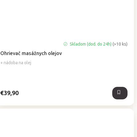
Priemerné
Skladom (dod. do 24h)
(>10 ks)
hodnotenie
Ohrievač masážnych olejov
produktu
je
+ nádoba na olej
5,0
z
5
hviezdičiek.
€39,90