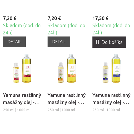
7,20 €
7,20 €
17,50 €
Skladom (dod. do
Skladom (dod. do
Skladom (dod. do
24h)
24h)
24h)
DETAIL
DETAIL
Do košíka
Yamuna rastlinný
Yamuna rastlinný
Yamuna rastlinný
masážny olej -
masážny olej -
masážny olej -
Granátové jablko
Pomaranč-
Levanduľa
250 ml | 1000 ml
250 ml | 1000 ml
250 ml | 1000 ml
Škorica