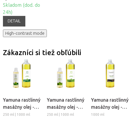
Skladom (dod. do
24h)
DETAIL
High-contrast mode
Zákazníci si tiež obľúbili
Yamuna rastlinný
Yamuna rastlinný
Yamuna rastlinný
masážny olej -
masážny olej -
masážny olej -
Aloe Vera
Medovka
Secret Garden
250 ml | 1000 ml
250 ml | 1000 ml
1000 ml