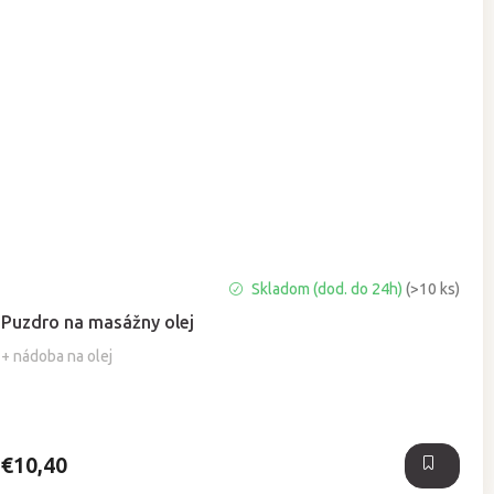
Priemerné
Skladom (dod. do 24h)
(>10 ks)
hodnotenie
Puzdro na masážny olej
produktu
je
+ nádoba na olej
5,0
z
5
hviezdičiek.
€10,40