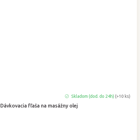
Priemerné
Skladom (dod. do 24h)
(>10 ks)
hodnotenie
Dávkovacia fľaša na masážny olej
produktu
je
5,0
z
5
hviezdičiek.