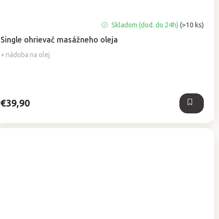
Priemerné
Skladom (dod. do 24h)
(>10 ks)
hodnotenie
Single ohrievač masážneho oleja
produktu
je
+ nádoba na olej
5,0
z
5
hviezdičiek.
€39,90