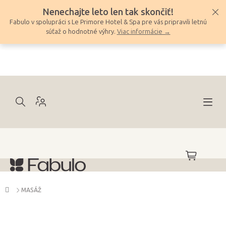
Prejsť
Nenechajte leto len tak skončiť!
na
Fabulo v spolupráci s Le Primore Hotel & Spa pre vás pripravili letnú
obsah
súťaž o hodnotné výhry.
Viac informácie →
NÁKUPNÝ
KOŠÍK
Domov
MASÁŽ