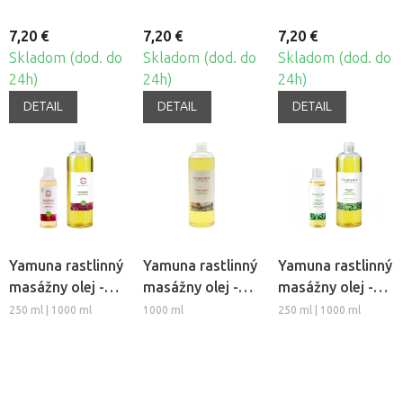
7,20 €
7,20 €
7,20 €
Skladom (dod. do
Skladom (dod. do
Skladom (dod. do
24h)
24h)
24h)
DETAIL
DETAIL
DETAIL
Yamuna rastlinný
Yamuna rastlinný
Yamuna rastlinný
masážny olej -
masážny olej -
masážny olej -
Hrozno
Spirit of Bali
Zelený čaj
250 ml | 1000 ml
1000 ml
250 ml | 1000 ml