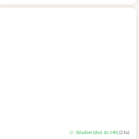
Priemerné
Skladom (dod. do 24h)
(2 ks)
hodnotenie