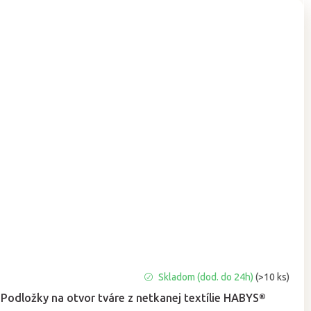
Priemerné
Skladom (dod. do 24h)
(>10 ks)
hodnotenie
Podložky na otvor tváre z netkanej textílie HABYS®
produktu