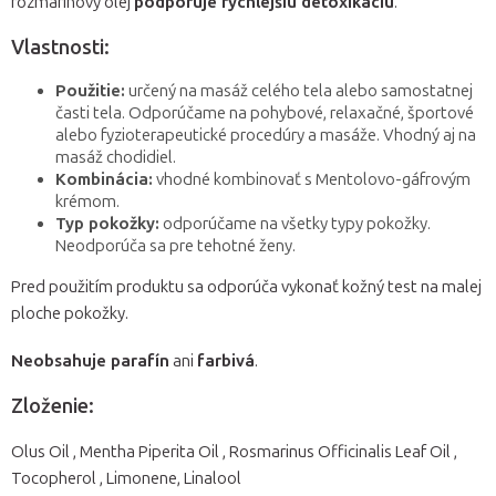
rozmarínový olej
podporuje rýchlejšiu detoxikáciu
.
Vlastnosti:
Použitie:
určený na masáž celého tela alebo samostatnej
časti tela. Odporúčame na pohybové, relaxačné, športové
alebo fyzioterapeutické procedúry a masáže. Vhodný aj na
masáž chodidiel.
Kombinácia:
vhodné kombinovať s Mentolovo-gáfrovým
krémom.
Typ pokožky:
odporúčame na všetky typy pokožky.
Neodporúča sa pre tehotné ženy.
Pred použitím produktu sa odporúča vykonať kožný test na malej
ploche pokožky.
Neobsahuje parafín
ani
farbivá
.
Zloženie:
Olus Oil , Mentha Piperita Oil , Rosmarinus Officinalis Leaf Oil ,
Tocopherol , Limonene, Linalool