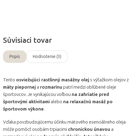
Opýtať sa
Súvisiaci tovar
Popis
Hodnotenie (3)
Tento
osviežujúci rastlinný masážny olej
s výťažkom olejov z
mäty piepornej
a
rozmarínu
patrí medzi obľúbené oleje
športovcov. Je vynikajúcou voľbou
na zahriatie pred
športovými aktivitami
alebo
na relaxačnú masáž po
športovom výkone
.
Vďaka povzbudzujúcemu účinku mätového esenciálneho oleja
môže pomôcť osobám trpiacimi
chronickou únavou
a