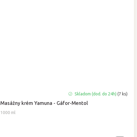
Priemerné
Skladom (dod. do 24h)
(7 ks)
hodnotenie
Masážny krém Yamuna - Gáfor-Mentol
produktu
je
1000 ml
5,0
z
5
hviezdičiek.