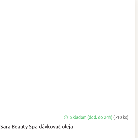
Priemerné
Skladom (dod. do 24h)
(>10 ks)
hodnotenie
Sara Beauty Spa dávkovač oleja
produktu
je