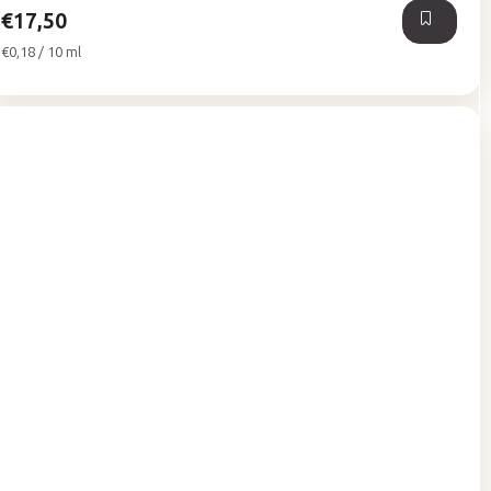
€17,50
Jednotková
€0,18 / 10 ml
cena: