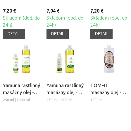
7,20 €
7,04 €
7,20 €
Skladom (dod. do
Skladom (dod. do
Skladom (dod. do
24h)
24h)
24h)
DETAIL
DETAIL
DETAIL
Yamuna rastlinný
Yamuna rastlinný
TOMFIT
masážny olej -
masážny olej -
masážny olej -
Zelený čaj
Aloe Vera
Rozmarín
250 ml | 1000 ml
250 ml | 1000 ml
1000 ml