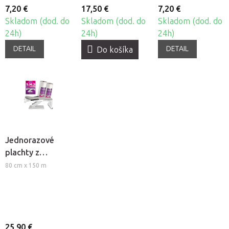
7,20 €
17,50 €
7,20 €
Skladom (dod. do
Skladom (dod. do
Skladom (dod. do
24h)
24h)
24h)
DETAIL
DETAIL
Do košíka
Jednorazové
plachty z
netkanej textílie
80 cm x 150 m
Beautyfor®
25,90 €