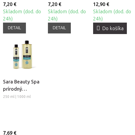
7,20 €
7,20 €
12,90 €
Skladom (dod. do
Skladom (dod. do
Skladom (dod. do
24h)
24h)
24h)
DETAIL
DETAIL
Do košíka
Sara Beauty Spa
prírodný
rastlinný
250 ml | 1000 ml
masážny olej -
Sport
7,69 €