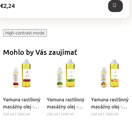
€2,24
High-contrast mode
Mohlo by Vás zaujímať
Yamuna rastlinný
Yamuna rastlinný
Yamuna rastlinný
masážny olej -
masážny olej -
masážny olej -
Hrozno
Medovka
Pomaranč-
250 ml | 1000 ml
250 ml | 1000 ml
250 ml | 1000 ml
Škorica