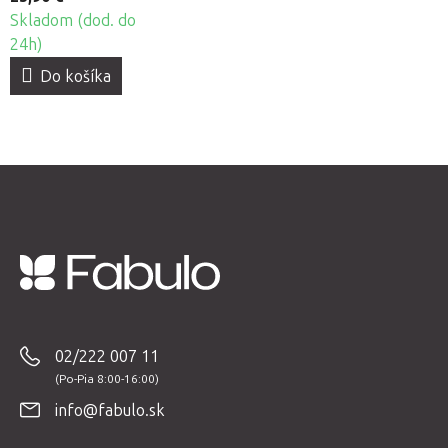
Skladom (dod. do
24h)
Do košíka
Z
á
p
02/222 007 11
ä
t
info@fabulo.sk
i
e