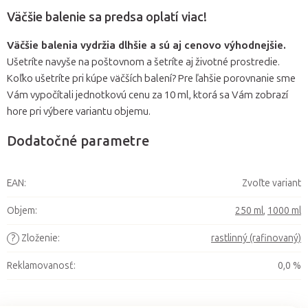
Väčšie balenie sa predsa oplatí viac!
Väčšie balenia vydržia dlhšie a sú aj cenovo výhodnejšie.
Ušetríte navyše na poštovnom a šetríte aj životné prostredie.
Koľko ušetríte pri kúpe väčších balení? Pre ľahšie porovnanie sme
Vám vypočítali jednotkovú cenu za 10 ml, ktorá sa Vám zobrazí
hore pri výbere variantu objemu.
Dodatočné parametre
EAN
:
Zvoľte variant
Objem
:
250 ml
,
1000 ml
?
Zloženie
:
rastlinný (rafinovaný)
Reklamovanosť
:
0,0 %