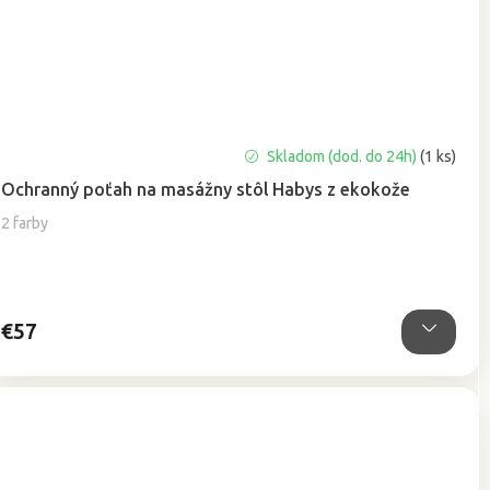
Priemerné
Skladom (dod. do 24h)
(1 ks)
hodnotenie
Ochranný poťah na masážny stôl Habys z ekokože
produktu
je
2 farby
5,0
z
5
hviezdičiek.
€57