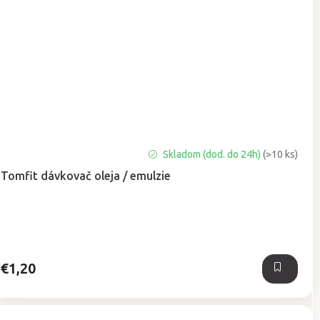
Priemerné
Skladom (dod. do 24h)
(>10 ks)
hodnotenie
Tomfit dávkovač oleja / emulzie
produktu
je
5,0
z
5
hviezdičiek.
€1,20