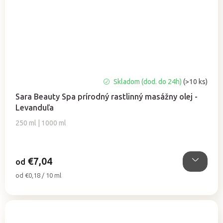
Priemerné
Skladom (dod. do 24h)
(>10 ks)
hodnotenie
Sara Beauty Spa prírodný rastlinný masážny olej -
produktu
Levanduľa
je
4,8
250 ml | 1000 ml
z
5
hviezdičiek.
€7,04
od
Jednotková
od €0,18 / 10 ml
cena: