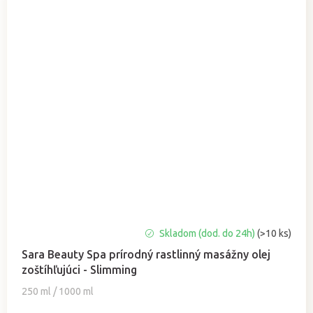
Priemerné
Skladom (dod. do 24h)
(>10 ks)
hodnotenie
Sara Beauty Spa prírodný rastlinný masážny olej
produktu
zoštíhľujúci - Slimming
je
4,9
250 ml / 1000 ml
z