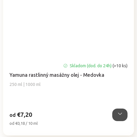
Priemerné
Skladom (dod. do 24h)
(>10 ks)
hodnotenie
Yamuna rastlinný masážny olej - Medovka
produktu
je
250 ml | 1000 ml
5,0
z
5
hviezdičiek.
€7,20
od
Jednotková
od €0,18 / 10 ml
cena: