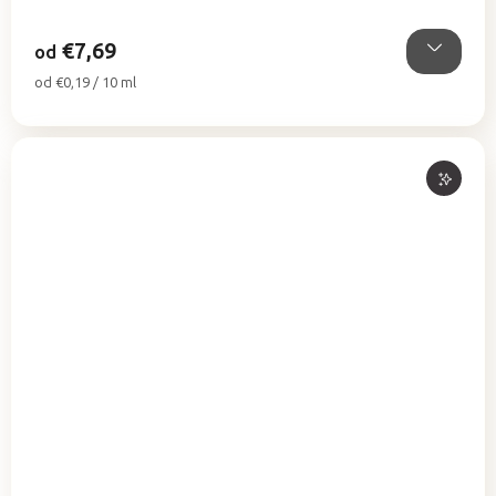
5
hviezdičiek.
€7,69
od
Jednotková
od €0,19 / 10 ml
cena: