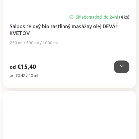
Priemerné
Skladom (dod. do 24h)
(4 ks)
hodnotenie
Saloos telový bio rastlinný masážny olej DEVÄŤ
produktu
KVETOV
je
5,0
250 ml / 500 ml / 1000 ml
z
5
hviezdičiek.
€15,40
od
Jednotková
od €0,42 / 10 ml
cena: