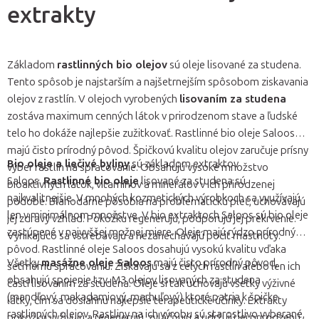
extrakty
Základom
rastlinných bio olejov
sú oleje lisované za studena.
Tento spôsob je najstarším a najšetrnejším spôsobom ziskavania
olejov z rastlín. V olejoch vyrobených
lisovaním za studena
zostáva maximum cenných látok v prirodzenom stave a ľudské
telo ho dokáže najlepšie zužitkovať. Rastlinné bio oleje Saloos
majú čisto prírodný pôvod. Špičkovú kvalitu olejov zaručuje prísny
Bio oleje a liečivé byliny
sú základom extraktov
výber rastlín na spracovanie. Obsahujú vysoké množstvo
Saloos.
Rastlinné bio oleje
lisované za studena sú
bioaktívnych látok, vitamínov a minerálov v ich prirodzenej
najkvalitnejšie. V mnohých kozmetických výrobkoch sa využívajú
podobe. Blahodárne pôsobia na problematickú pleť, uchovávajú
len v minimálnom množstve. V bio extraktoch Saloos sú bio oleje
jej zdravý vzhľad. Pokožku regenerujú, podporujú jej prekrvenie.
zastúpené v najvyššej možnej miere. Oleje majú rýdzo prírodný
Vynikajúco sa vstrebávajú a nezanechávajú pocit mastnoty.
pôvod. Rastlinné oleje Saloos dosahujú vysokú kvalitu vďaka
Všetky
masážne oleje Saloos
majú čisto prírodný pôvod,
šetrnému spracovaniu. Získavajú sa z celých rastlín alebo len ich
obsahujú spojenie tzv. M3 olejov lisovaných za studena
častí lisovaním za studena. Oleje si tak uchovajú všetky výživné
(mandľový, makadamiový, marhuľový) ktoré patria k špičke
látky, čím sa dosiahnu najlepšie terapeutické účinky. Extrakty
rastlinných olejov. Rastliny na ich výrobu sú starostlivo vyberané,
pokožku vyživujú a regenerujú, zvláčňujú a udržujú jej prirodzenú