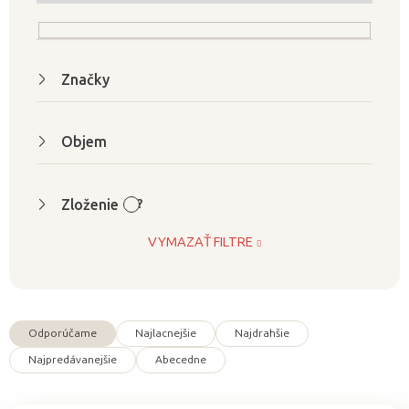
r
o
d
Značky
u
k
t
Objem
o
v
Zloženie
?
VYMAZAŤ FILTRE
Odporúčame
Najlacnejšie
Najdrahšie
R
Najpredávanejšie
Abecedne
a
d