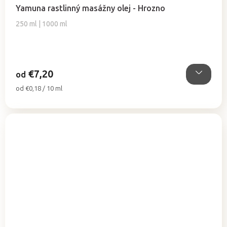
hodnotenie
Yamuna rastlinný masážny olej - Hrozno
produktu
je
250 ml | 1000 ml
5,0
z
5
hviezdičiek.
€7,20
od
Jednotková
od €0,18 / 10 ml
cena: