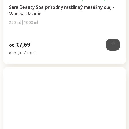
hodnotenie
Sara Beauty Spa prírodný rastlinný masážny olej -
produktu
Vanilka-Jazmín
je
4,9
250 ml | 1000 ml
z
5
hviezdičiek.
€7,69
od
Jednotková
od €0,18 / 10 ml
cena: