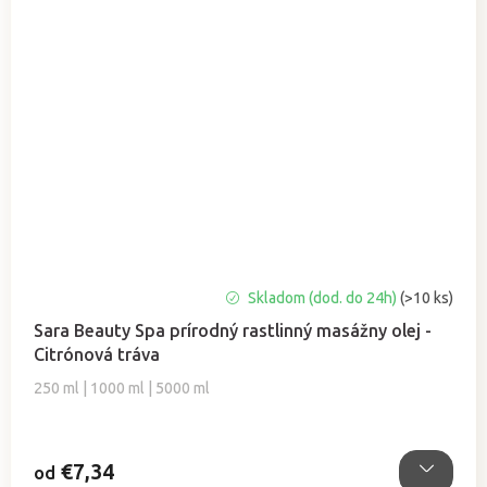
Priemerné
Skladom (dod. do 24h)
(>10 ks)
hodnotenie
Sara Beauty Spa prírodný rastlinný masážny olej -
produktu
Citrónová tráva
je
5,0
250 ml | 1000 ml | 5000 ml
z
5
hviezdičiek.
€7,34
od