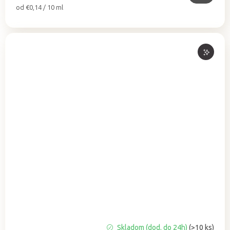
Jednotková
od €0,14 / 10 ml
cena:
Priemerné
Skladom (dod. do 24h)
(>10 ks)