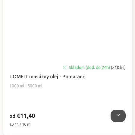
Priemerné
Skladom (dod. do 24h)
(>10 ks)
hodnotenie
TOMFIT masážny olej - Pomaranč
produktu
je
1000 ml | 5000 ml
5,0
z
5
hviezdičiek.
€11,40
od
Jednotková
€0,11 / 10 ml
cena: