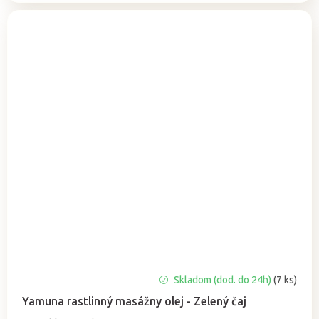
Priemerné
Skladom (dod. do 24h)
(7 ks)
hodnotenie
Yamuna rastlinný masážny olej - Zelený čaj
produktu