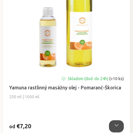
Priemerné
Skladom (dod. do 24h)
(>10 ks)
hodnotenie
Yamuna rastlinný masážny olej - Pomaranč-Škorica
produktu
je
250 ml | 1000 ml
5,0
z
5
hviezdičiek.
€7,20
od