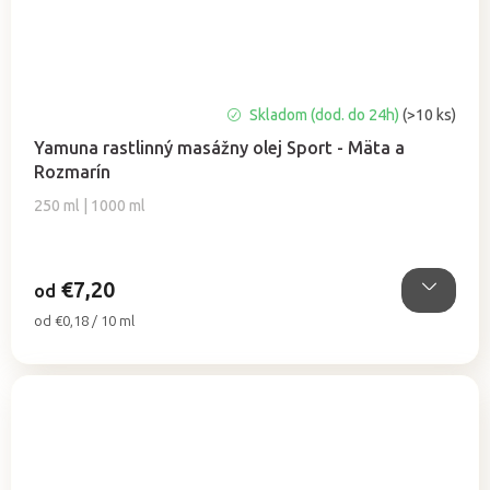
Priemerné
Skladom (dod. do 24h)
(>10 ks)
hodnotenie
Yamuna rastlinný masážny olej Sport - Mäta a
produktu
Rozmarín
je
5,0
250 ml | 1000 ml
z
5
hviezdičiek.
€7,20
od
Jednotková
od €0,18 / 10 ml
cena: