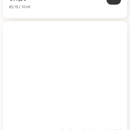
Jednotková
€0,18 / 10 ml
cena: