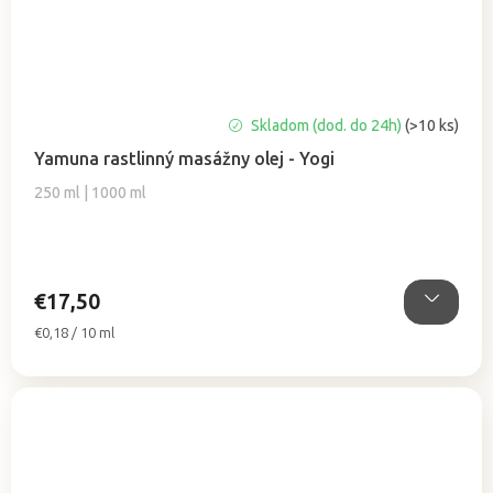
Priemerné
Skladom (dod. do 24h)
(>10 ks)
hodnotenie
Yamuna rastlinný masážny olej - Yogi
produktu
je
250 ml | 1000 ml
5,0
z
5
hviezdičiek.
€17,50
Jednotková
€0,18 / 10 ml
cena: