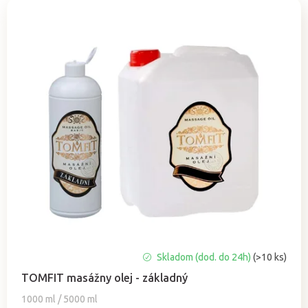
e
n
i
e
p
r
o
d
u
k
t
o
v
Priemerné
Skladom (dod. do 24h)
(>10 ks)
hodnotenie
TOMFIT masážny olej - základný
produktu
je
1000 ml / 5000 ml