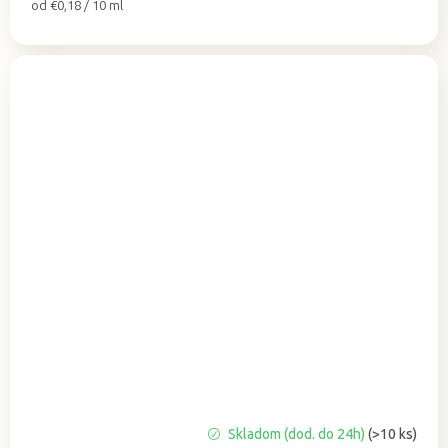
Jednotková
od €0,18 / 10 ml
cena:
Priemerné
Skladom (dod. do 24h)
(>10 ks)