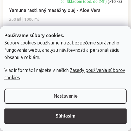
Priemerné
Skladom (dod. do 24h)
(>10 ks)
hodnotenie
Yamuna rastlinný masážny olej - Aloe Vera
produktu
je
250 ml | 1000 ml
5,0
z
Používame súbory cookies.
5
hviezdičiek.
Súbory cookies používame na zabezpečenie správneho
€7,20
od
fungovania webu, analýzu návštevnosti a personalizáciu
Jednotková
od €0,18 / 10 ml
obsahu a reklám.
cena:
Viac informácií nájdete v našich
Zásady používania súborov
cookies
.
Nastavenie
Súhlasím