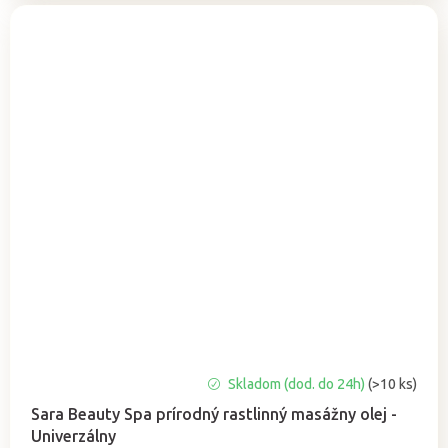
Priemerné
Skladom (dod. do 24h)
(>10 ks)
hodnotenie
Sara Beauty Spa prírodný rastlinný masážny olej -
produktu
Univerzálny
je