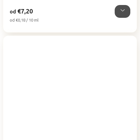
hviezdičiek.
€7,20
od
Jednotková
od €0,18 / 10 ml
cena: