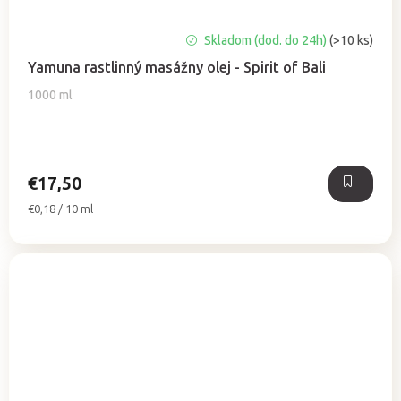
Priemerné
Skladom (dod. do 24h)
(>10 ks)
hodnotenie
Yamuna rastlinný masážny olej - Spirit of Bali
produktu
je
1000 ml
5,0
z
5
hviezdičiek.
€17,50
Jednotková
€0,18 / 10 ml
cena: