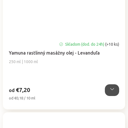
Priemerné
Skladom (dod. do 24h)
(>10 ks)
hodnotenie
Yamuna rastlinný masážny olej - Levanduľa
produktu
je
250 ml | 1000 ml
5,0
z
5
hviezdičiek.
€7,20
od
Jednotková
od €0,18 / 10 ml
cena: