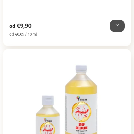
5,0
z
5
hviezdičiek.
€9,90
od
Jednotková
od €0,09 / 10 ml
cena: