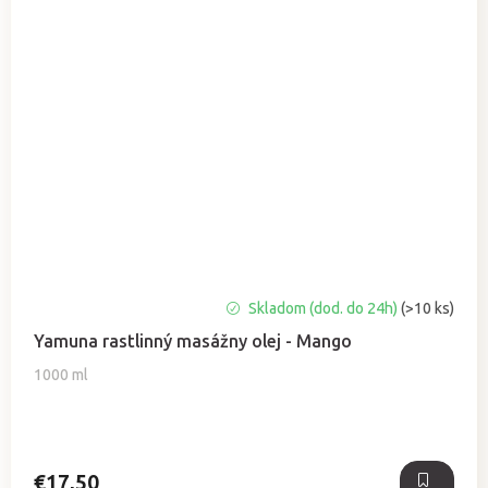
Priemerné
Skladom (dod. do 24h)
(>10 ks)
hodnotenie
Yamuna rastlinný masážny olej - Mango
produktu
je
1000 ml
5,0
z
5
hviezdičiek.
€17,50