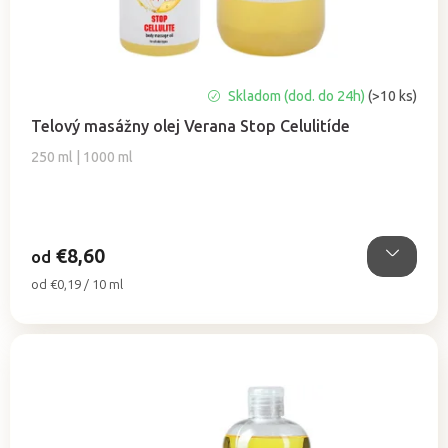
Priemerné
Skladom (dod. do 24h)
(>10 ks)
hodnotenie
Telový masážny olej Verana Stop Celulitíde
produktu
je
250 ml | 1000 ml
5,0
z
5
hviezdičiek.
€8,60
od
Jednotková
od €0,19 / 10 ml
cena: