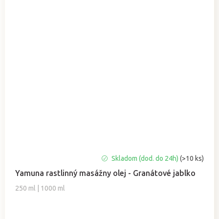
Priemerné
Skladom (dod. do 24h)
(>10 ks)
hodnotenie
Yamuna rastlinný masážny olej - Granátové jablko
produktu
je
250 ml | 1000 ml
5,0
z
5