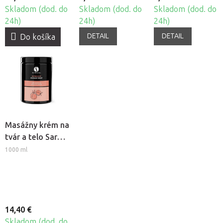
Skladom (dod. do
Skladom (dod. do
Skladom (dod. do
24h)
24h)
24h)
DETAIL
DETAIL
Do košíka
Masážny krém na
tvár a telo Sara
Beauty Spa -
1000 ml
Marhuľa
14,40 €
Skladom (dod. do