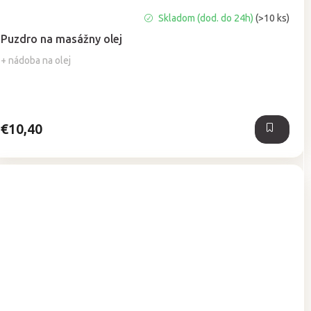
Priemerné
Skladom (dod. do 24h)
(>10 ks)
hodnotenie
Puzdro na masážny olej
produktu
je
+ nádoba na olej
5,0
z
5
hviezdičiek.
€10,40