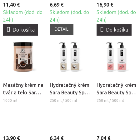
11,40 €
6,69 €
16,90 €
Skladom (dod. do
Skladom (dod. do
Skladom (dod. do
24h)
24h)
24h)
DETAIL
Do košíka
Do košíka
Masážny krém na
Hydratačný krém
Hydratačný krém
tvár a telo Sara
Sara Beauty Spa
Sara Beauty Spa
Beauty Spa -
- Kokos
- Marhuľa
1000 ml
250 ml / 500 ml
250 ml / 500 ml
Čokoláda
13,90 €
6,34 €
7,04 €