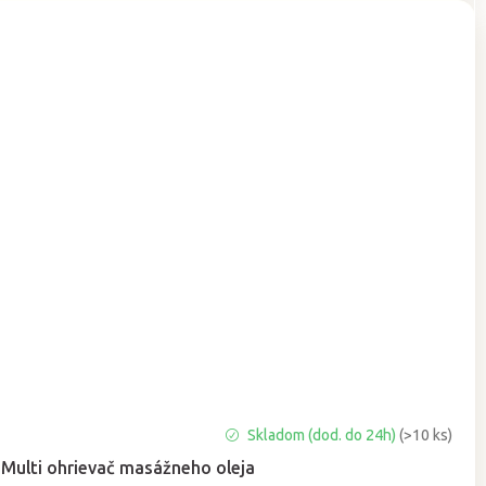
Priemerné
Skladom (dod. do 24h)
(>10 ks)
hodnotenie
Multi ohrievač masážneho oleja
produktu