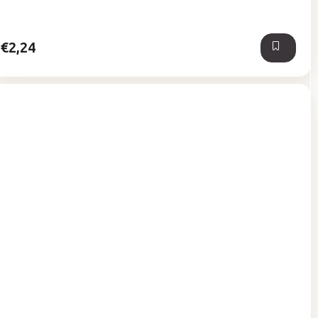
z
5
hviezdičiek.
€2,24