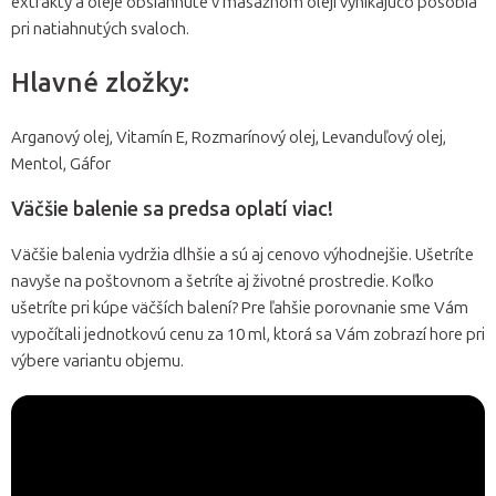
extrakty a oleje obsiahnuté v masážnom oleji vynikajúco pôsobia
pri natiahnutých svaloch.
Hlavné zložky:
Arganový olej, Vitamín E, Rozmarínový olej, Levanduľový olej,
Mentol, Gáfor
Väčšie balenie sa predsa oplatí viac!
Väčšie balenia vydržia dlhšie a sú aj cenovo výhodnejšie. Ušetríte
navyše na poštovnom a šetríte aj životné prostredie. Koľko
ušetríte pri kúpe väčších balení? Pre ľahšie porovnanie sme Vám
vypočítali jednotkovú cenu za 10 ml, ktorá sa Vám zobrazí hore pri
výbere variantu objemu.