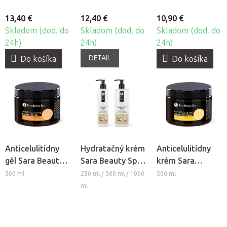
13,40 €
12,40 €
10,90 €
Skladom (dod. do
Skladom (dod. do
Skladom (dod. do
24h)
24h)
24h)
DETAIL
Do košíka
Do košíka
Anticelulitídny
Hydratačný krém
Anticelulitídny
gél Sara Beauty
Sara Beauty Spa
krém Sara
Spa
- Vanilka-Jazmín
Beauty Spa
500 ml
250 ml / 500 ml / 1000
500 ml
ml