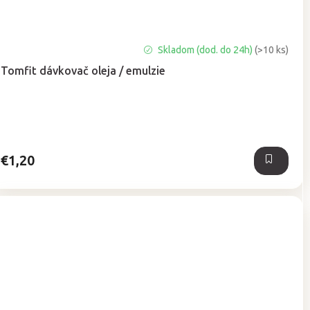
Priemerné
Skladom (dod. do 24h)
(>10 ks)
hodnotenie
Tomfit dávkovač oleja / emulzie
produktu
je
5,0
z
5
hviezdičiek.
€1,20