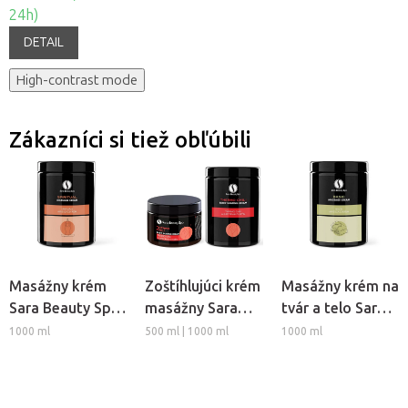
24h)
DETAIL
High-contrast mode
Zákazníci si tiež obľúbili
Masážny krém
Zoštíhlujúci krém
Masážny krém na
Sara Beauty Spa
masážny Sara
tvár a telo Sara
- Spiritual
Beauty Spa -
Beauty Spa -
1000 ml
500 ml | 1000 ml
1000 ml
Thermo Chili
Basic