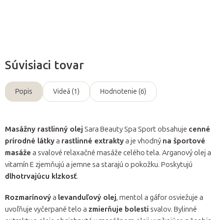
Opýtať sa
Súvisiaci tovar
Popis
Videá (1)
Hodnotenie (6)
Masážny rastlinný olej
Sara Beauty Spa Sport obsahuje
cenné
prírodné látky
a
rastlinné extrakty
a je vhodný
na športové
masáže
a svalové relaxačné masáže celého tela. Arganový olej a
vitamín E zjemňujú a jemne sa starajú o pokožku. Poskytujú
dlhotrvajúcu klzkosť
.
Rozmarínový
a
levanduľový olej
, mentol a gáfor osviežuje a
uvoľňuje vyčerpané telo a
zmierňuje bolesti
svalov. Bylinné