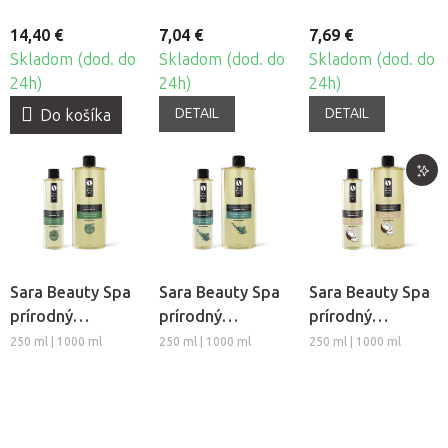
14,40 €
7,04 €
7,69 €
Skladom (dod. do
Skladom (dod. do
Skladom (dod. do
24h)
24h)
24h)
DETAIL
DETAIL
Do košíka
Sara Beauty Spa
Sara Beauty Spa
Sara Beauty Spa
prírodný
prírodný
prírodný
rastlinný
rastlinný
rastlinný
250 ml | 1000 ml
250 ml | 1000 ml
250 ml | 1000 ml
masážny olej -
masážny olej -
masážny olej -
Bylinkový
Rozmarín-Mäta
Kokos