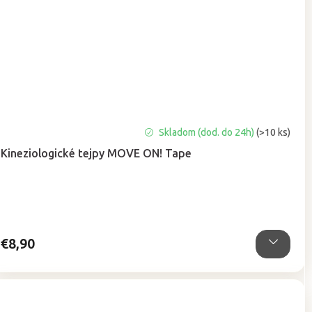
Priemerné
Skladom (dod. do 24h)
(>10 ks)
hodnotenie
Kineziologické tejpy MOVE ON! Tape
produktu
je
4,9
z
5
hviezdičiek.
€8,90