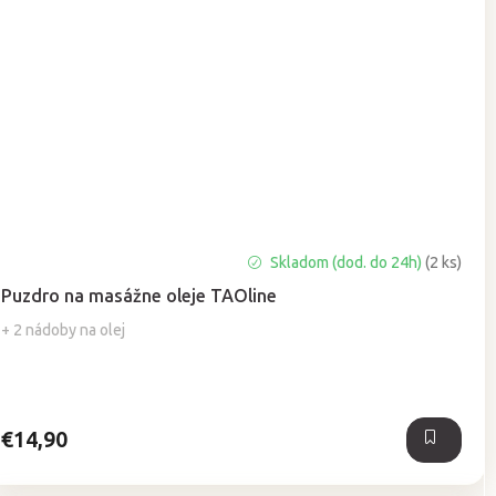
Priemerné
Skladom (dod. do 24h)
(2 ks)
hodnotenie
Puzdro na masážne oleje TAOline
produktu
je
+ 2 nádoby na olej
5,0
z
5
hviezdičiek.
€14,90