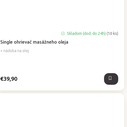
Priemerné
Skladom (dod. do 24h)
(10 ks)
hodnotenie
Single ohrievač masážneho oleja
produktu
je
+ nádoba na olej
5,0
z
5
hviezdičiek.
€39,90