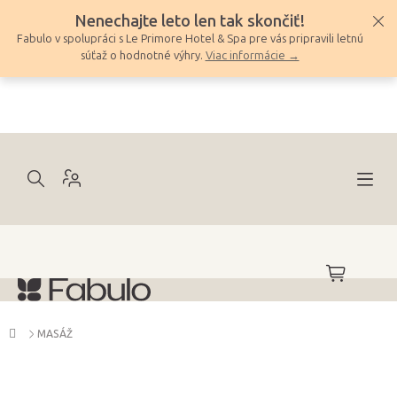
Prejsť
Nenechajte leto len tak skončiť!
na
Fabulo v spolupráci s Le Primore Hotel & Spa pre vás pripravili letnú
obsah
súťaž o hodnotné výhry.
Viac informácie →
NÁKUPNÝ
KOŠÍK
Domov
MASÁŽ