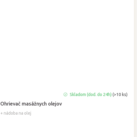
Priemerné
Skladom (dod. do 24h)
(>10 ks)
hodnotenie
Ohrievač masážnych olejov
produktu
je
+ nádoba na olej
5,0
z
5