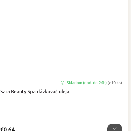
Priemerné
Skladom (dod. do 24h)
(>10 ks)
hodnotenie
Sara Beauty Spa dávkovač oleja
produktu
je
5,0
z
5
hviezdičiek.
€0,64