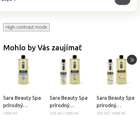
High-contrast mode
Mohlo by Vás zaujímať
Sara Beauty Spa
Sara Beauty Spa
Sara Beauty Spa
prírodný
prírodný
prírodný
rastlinný
rastlinný
rastlinný
1000 ml
250 ml | 1000 ml
250 ml | 1000 ml
masážny olej -
masážny olej -
masážny olej -
Univerzálny
Levanduľa
Vanilka-Jazmín