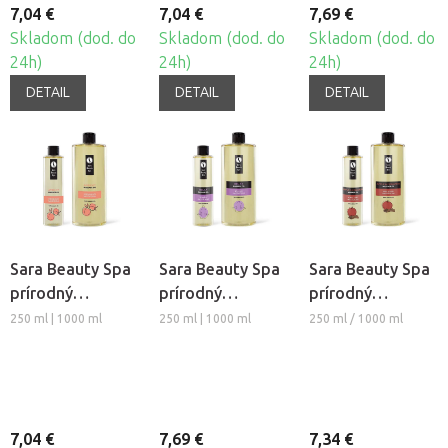
7,04 €
7,04 €
7,69 €
Skladom (dod. do
Skladom (dod. do
Skladom (dod. do
24h)
24h)
24h)
DETAIL
DETAIL
DETAIL
Sara Beauty Spa
Sara Beauty Spa
Sara Beauty Spa
prírodný
prírodný
prírodný
rastlinný
rastlinný
rastlinný
250 ml | 1000 ml
250 ml | 1000 ml
250 ml / 1000 ml
masážny olej -
masážny olej -
masážny olej -
Marhuľa
Relax
Jablko-Škorica
7,04 €
7,69 €
7,34 €