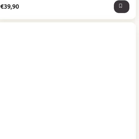
hviezdičiek.
€39,90