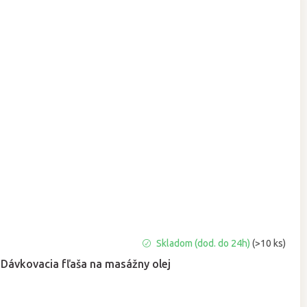
Priemerné
Skladom (dod. do 24h)
(>10 ks)
hodnotenie
Dávkovacia fľaša na masážny olej
produktu
je
5,0