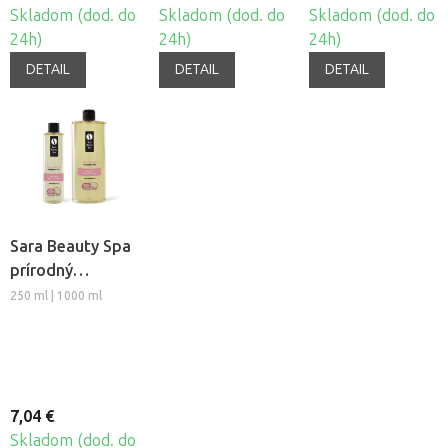
Skladom (dod. do
Skladom (dod. do
Skladom (dod. do
24h)
24h)
24h)
DETAIL
DETAIL
DETAIL
Sara Beauty Spa
prírodný
rastlinný
250 ml | 1000 ml
masážny olej -
Macaron
7,04 €
Skladom (dod. do