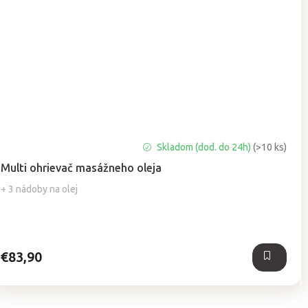
Priemerné
Skladom (dod. do 24h)
(>10 ks)
hodnotenie
Multi ohrievač masážneho oleja
produktu
je
+ 3 nádoby na olej
5,0
z
5
hviezdičiek.
€83,90