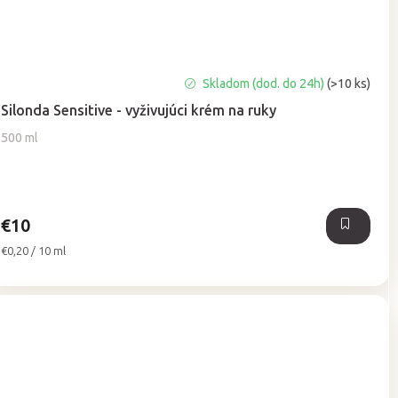
Priemerné
Skladom (dod. do 24h)
(>10 ks)
hodnotenie
Silonda Sensitive - vyživujúci krém na ruky
produktu
je
500 ml
5,0
z
5
hviezdičiek.
€10
Jednotková
€0,20 / 10 ml
cena: