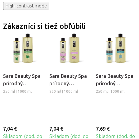
High-contrast mode
Zákazníci si tiež obľúbili
Sara Beauty Spa
Sara Beauty Spa
Sara Beauty Spa
prírodný
prírodný
prírodný
rastlinný
rastlinný
rastlinný
250 ml | 1000 ml
250 ml | 1000 ml
250 ml | 1000 ml
masážny olej -
masážny olej -
masážny olej -
Aloe Vera
Lotus
Sport
7,04 €
7,04 €
7,69 €
Skladom (dod. do
Skladom (dod. do
Skladom (dod. do