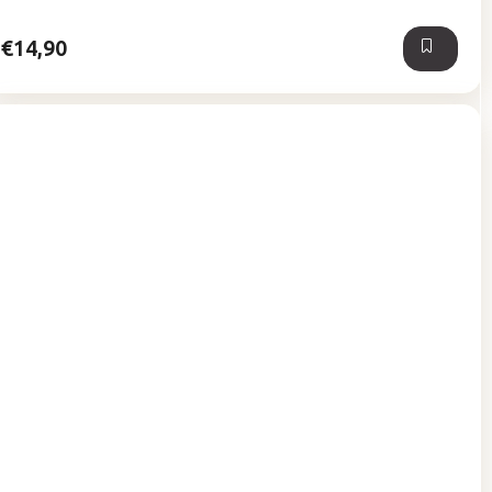
5
hviezdičiek.
€14,90