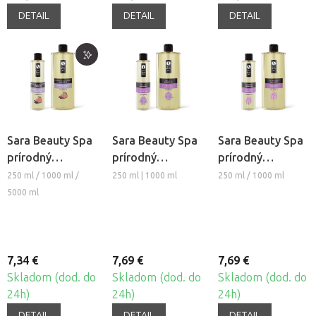
DETAIL
DETAIL
DETAIL
Sara Beauty Spa
Sara Beauty Spa
Sara Beauty Spa
prírodný
prírodný
prírodný
rastlinný
rastlinný
rastlinný
250 ml / 1000 ml /
250 ml | 1000 ml
250 ml / 1000 ml
masážny olej -
masážny olej -
masážny olej
5000 ml
Mango-
Relax
zoštíhľujúci -
Levanduľa
Slimming
7,34 €
7,69 €
7,69 €
Skladom (dod. do
Skladom (dod. do
Skladom (dod. do
24h)
24h)
24h)
DETAIL
DETAIL
DETAIL