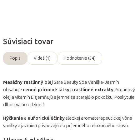
Opýtať sa
Súvisiaci tovar
Popis
Videá (1)
Hodnotenie (34)
Masážny rastlinný olej
Sara Beauty Spa Vanilka-Jazmín
obsahuje
cenné prírodné látky
a
rastlinné extrakty
. Arganový
olej a vitamín E zjemňujú a jemne sa starajú o pokožku. Poskytuje
dlhotrvajúcu klzkosť.
Hýčkanie
a
euforické účinky
sladkej aromaterapeutickej vône
vanilky a jazmínu privádzajú do príjemného relaxačného stavu.