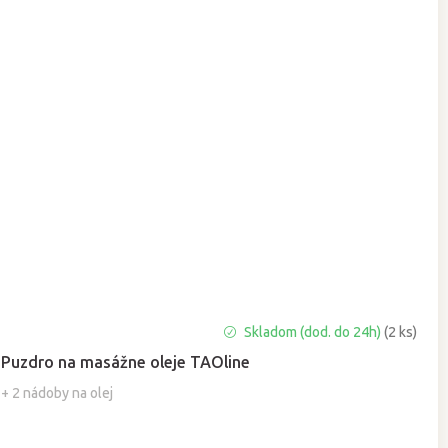
Priemerné
Skladom (dod. do 24h)
(2 ks)
hodnotenie
Puzdro na masážne oleje TAOline
produktu
je
+ 2 nádoby na olej
5,0
z