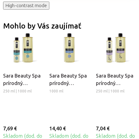
High-contrast mode
Mohlo by Vás zaujímať
Sara Beauty Spa
Sara Beauty Spa
Sara Beauty Spa
prírodný
prírodný
prírodný
rastlinný
rastlinný
rastlinný
250 ml | 1000 ml
1000 ml
250 ml | 1000 ml
masážny olej -
masážny olej -
masážny olej -
Sport
Univerzálny
Levanduľa
7,69 €
14,40 €
7,04 €
Skladom (dod. do
Skladom (dod. do
Skladom (dod. do