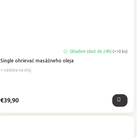
Priemerné
Skladom (dod. do 24h)
(>10 ks)
hodnotenie
Single ohrievač masážneho oleja
produktu
je
+ nádoba na olej
5,0
z
5
hviezdičiek.
€39,90