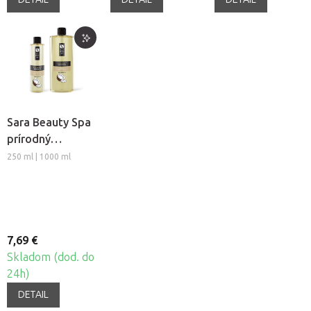
Sara Beauty Spa
prírodný
rastlinný
250 ml | 1000 ml
masážny olej -
Kokos
7,69 €
Skladom (dod. do
24h)
DETAIL