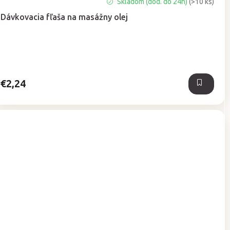
Priemerné
Skladom (dod. do 24h)
(>10 ks)
hodnotenie
Dávkovacia fľaša na masážny olej
produktu
je
5,0
z
5
hviezdičiek.
€2,24