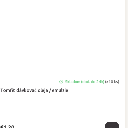
Priemerné
Skladom (dod. do 24h)
(>10 ks)
hodnotenie
Tomfit dávkovač oleja / emulzie
produktu
je
5,0
z
5
hviezdičiek.
€1,20