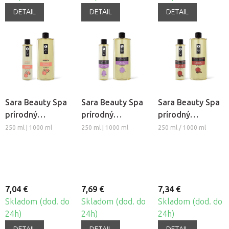
DETAIL
DETAIL
DETAIL
Sara Beauty Spa
Sara Beauty Spa
Sara Beauty Spa
prírodný
prírodný
prírodný
rastlinný
rastlinný
rastlinný
250 ml | 1000 ml
250 ml | 1000 ml
250 ml / 1000 ml
masážny olej -
masážny olej -
masážny olej -
Marhuľa
Relax
Jablko-Škorica
7,04 €
7,69 €
7,34 €
Skladom (dod. do
Skladom (dod. do
Skladom (dod. do
24h)
24h)
24h)