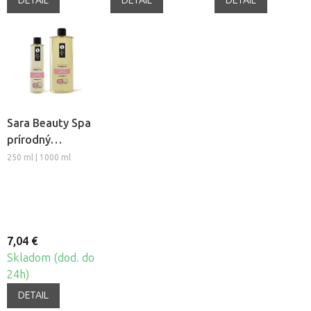
DETAIL
DETAIL
DETAIL
Sara Beauty Spa
prírodný
rastlinný
250 ml | 1000 ml
masážny olej -
Macaron
7,04 €
Skladom (dod. do
24h)
DETAIL