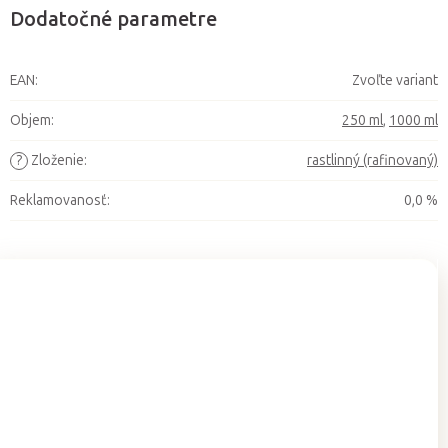
Dodatočné parametre
EAN
:
Zvoľte variant
Objem
:
250 ml
,
1000 ml
?
Zloženie
:
rastlinný (rafinovaný)
Reklamovanosť
:
0,0 %