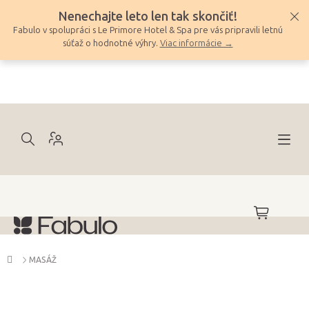
Prejsť
Nenechajte leto len tak skončiť!
na
Fabulo v spolupráci s Le Primore Hotel & Spa pre vás pripravili letnú
obsah
súťaž o hodnotné výhry.
Viac informácie →
NÁKUPNÝ
KOŠÍK
Domov
MASÁŽ