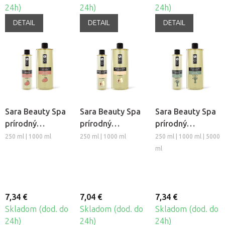
24h)
24h)
24h)
DETAIL
DETAIL
DETAIL
Sara Beauty Spa
Sara Beauty Spa
Sara Beauty Spa
prírodný
prírodný
prírodný
rastlinný
rastlinný
rastlinný
250 ml | 1000 ml
250 ml | 1000 ml
250 ml | 1000 ml | 5000
masážny olej -
masážny olej -
masážny olej -
ml
Mango
Broskyňa a
Citrónová tráva
Hruška
7,34 €
7,04 €
7,34 €
Skladom (dod. do
Skladom (dod. do
Skladom (dod. do
24h)
24h)
24h)