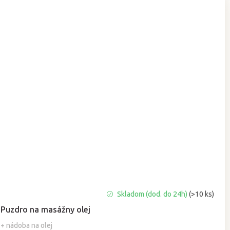
Priemerné
Skladom (dod. do 24h)
(>10 ks)
hodnotenie
Puzdro na masážny olej
produktu
je
+ nádoba na olej