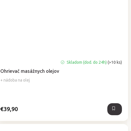
Priemerné
Skladom (dod. do 24h)
(>10 ks)
hodnotenie
Ohrievač masážnych olejov
produktu
je
+ nádoba na olej
5,0
z
5
hviezdičiek.
€39,90