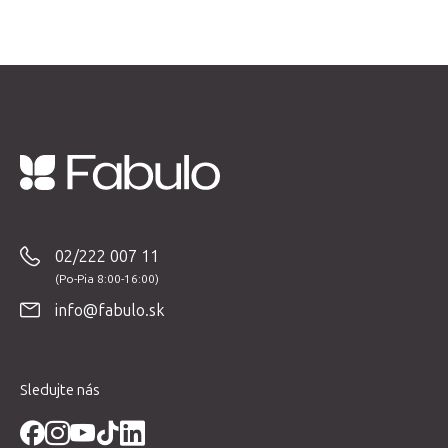
Z
á
p
02/222 007 11
ä
t
info@fabulo.sk
i
e
Sledujte nás