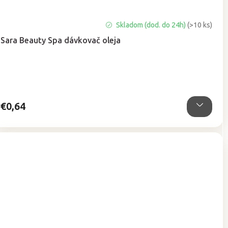
Priemerné
Skladom (dod. do 24h)
(>10 ks)
hodnotenie
Sara Beauty Spa dávkovač oleja
produktu
je
5,0
z
5
hviezdičiek.
€0,64