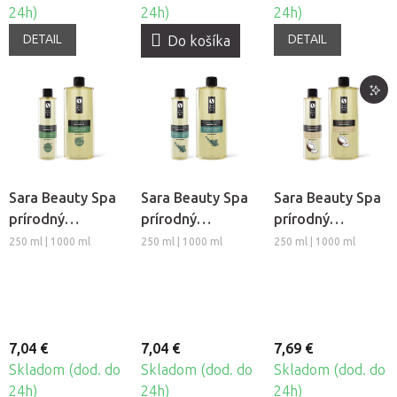
24h)
24h)
24h)
DETAIL
DETAIL
Do košíka
Sara Beauty Spa
Sara Beauty Spa
Sara Beauty Spa
prírodný
prírodný
prírodný
rastlinný
rastlinný
rastlinný
250 ml | 1000 ml
250 ml | 1000 ml
250 ml | 1000 ml
masážny olej -
masážny olej -
masážny olej -
Bylinkový
Rozmarín-Mäta
Kokos
7,04 €
7,04 €
7,69 €
Skladom (dod. do
Skladom (dod. do
Skladom (dod. do
24h)
24h)
24h)