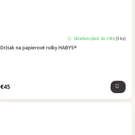
Priemerné
Skladom (dod. do 24h)
(5 ks)
hodnotenie
Držiak na papierové rolky HABYS®
produktu
je
5,0
z
5
hviezdičiek.
€45