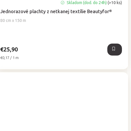
Priemerné
Skladom (dod. do 24h)
(>10 ks)
hodnotenie
Jednorazové plachty z netkanej textílie Beautyfor®
produktu
je
80 cm x 150 m
5,0
z
5
hviezdičiek.
€25,90
Jednotková
€0,17 / 1 m
cena: