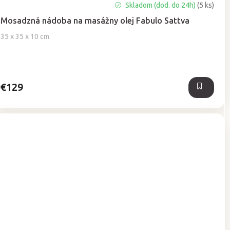
Priemerné
Skladom (dod. do 24h)
(5 ks)
hodnotenie
Mosadzná nádoba na masážny olej Fabulo Sattva
produktu
je
35 x 35 x 10 cm
5,0
z
5
hviezdičiek.
€129