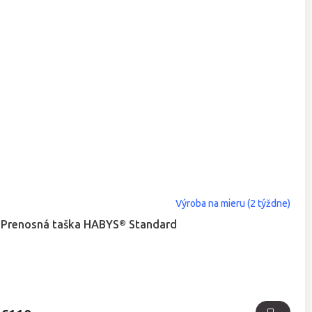
Priemerné
Výroba na mieru (2 týždne)
hodnotenie
Prenosná taška HABYS® Standard
produktu
je
5,0
z
5
hviezdičiek.