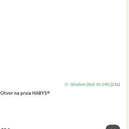
Priemerné
Skladom (dod. do 24h)
(2 ks)
hodnotenie
Otvor na prsia HABYS®
produktu
je
5,0
z
5
hviezdičiek.