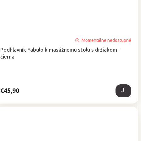
Priemerné
Momentálne nedostupné
hodnotenie
Podhlavník Fabulo k masážnemu stolu s držiakom -
produktu
čierna
je
5,0
z
5
hviezdičiek.
€45,90