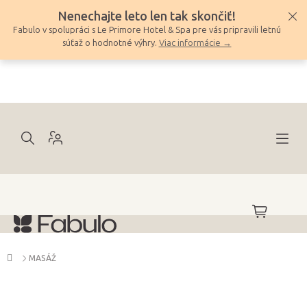
Prejsť
Nenechajte leto len tak skončiť!
na
Fabulo v spolupráci s Le Primore Hotel & Spa pre vás pripravili letnú
obsah
súťaž o hodnotné výhry.
Viac informácie →
NÁKUPNÝ
KOŠÍK
Domov
MASÁŽ