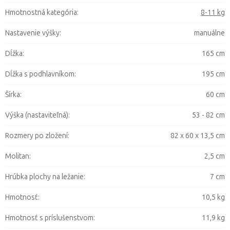
Hmotnostná kategória
:
8-11 kg
Nastavenie výšky
:
manuálne
Dĺžka
:
165 cm
Dĺžka s podhlavníkom
:
195 cm
Šírka
:
60 cm
Výška (nastaviteľná)
:
53 - 82 cm
Rozmery po zložení
:
82 x 60 x 13,5 cm
Molitan
:
2,5 cm
Hrúbka plochy na ležanie
:
7 cm
Hmotnosť
:
10,5 kg
Hmotnosť s príslušenstvom
:
11,9 kg