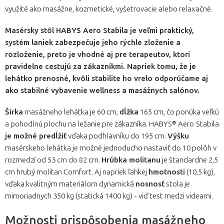
využité ako masážne, kozmetické, vyšetrovacie alebo relaxačné.
Masérsky stôl HABYS Aero Stabila je veľmi praktický,
systém laniek zabezpečuje jeho
rýchle zloženie a
rozloženie,
preto je
vhodné aj pre terapeutov, ktorí
pravidelne cestujú za zákazníkmi. Napriek tomu, že je
lehátko prenosné, kvôli stabilite ho vrelo odporúčame aj
ako stabilné vybavenie wellness a masážnych salónov.
Šírka
masážneho lehátka je 60 cm,
dĺžka
165 cm, čo ponúka veľkú
a pohodlnú plochu na ležanie pre zákazníka. HABYS® Aero
Stabila
je možné predĺžiť
vďaka podhlavníku do 195 cm.
Výšku
masérskeho lehátka je možné jednoducho nastaviť do 10 polôh v
rozmedzí od 53 cm do 82 cm.
Hrúbka molitanu
je štandardne 2,5
cm hrubý molitan Comfort. Aj napriek ľahkej
hmotnosti
(10,5 kg),
vďaka kvalitným materiálom dynamická
nosnosť
stola je
mimoriadnych 350 kg (statická 1400 kg) - viď test medzi videami.
Možnosti prispôsobenia masážneho