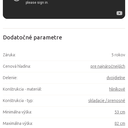
Dodatočné parametre
Záruka
:
5 rokov
Cenová hladina
:
pre najnáročnejších
Delenie
:
dvojdielne
Konštrukcia - materiál
:
hliníkové
Konštrukcia - typ
:
skladacie / prenosné
Minimálna výška
:
53 cm
Maximálna výška
:
82 cm