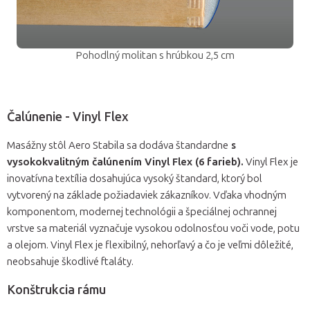
Pohodlný molitan s hrúbkou 2,5 cm
Čalúnenie - Vinyl Flex
Masážny stôl Aero Stabila sa dodáva štandardne
s
vysokokvalitným čalúnením Vinyl Flex (6 farieb).
Vinyl Flex je
inovatívna textília dosahujúca vysoký štandard, ktorý bol
vytvorený na základe požiadaviek zákazníkov. Vďaka vhodným
komponentom, modernej technológii a špeciálnej ochrannej
vrstve sa materiál vyznačuje vysokou odolnosťou voči vode, potu
a olejom. Vinyl Flex je flexibilný, nehorľavý a čo je veľmi dôležité,
neobsahuje škodlivé ftaláty.
Konštrukcia rámu