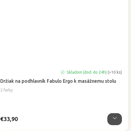
Priemerné
Skladom (dod. do 24h)
(>10 ks)
hodnotenie
Držiak na podhlavník Fabulo Ergo k masážnemu stolu
produktu
je
2 farby
5,0
z
5
hviezdičiek.
€33,90