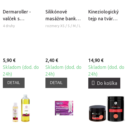
Dermaroller -
Silikónové
Kineziologický
valček s
masážne banky
tejp na tvár
mikroihlami
Fabulo Bell
CureTape®
4 druhy
rozmery XS / S / M / L
Beauty
5,90 €
2,40 €
14,90 €
Skladom (dod. do
Skladom (dod. do
Skladom (dod. do
24h)
24h)
24h)
DETAIL
DETAIL
Do košíka