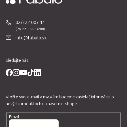
Z
á
p
02/222 007 11
ä
t
info@fabulo.sk
i
e
Sledujte nás
Vložte svoj e-mail a my Vám budeme zasielať informácie o
nových produktoch na našom e-shope.
Email