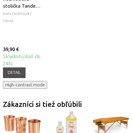
stolička Tandem
COS
biela / krémová /
čierna
39,90 €
Skladom (dod. do
24h)
DETAIL
High-contrast mode
Zákazníci si tiež obľúbili