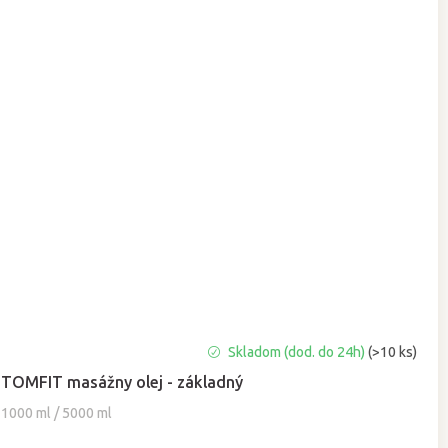
Priemerné
Skladom (dod. do 24h)
(>10 ks)
hodnotenie
TOMFIT masážny olej - základný
produktu
je
1000 ml / 5000 ml
5,0