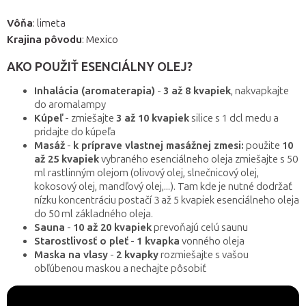
Vôňa
: limeta
Krajina pôvodu
: Mexico
AKO POUŽIŤ ESENCIÁLNY OLEJ?
Inhalácia (aromaterapia)
-
3 až 8 kvapiek
, nakvapkajte
do aromalampy
Kúpeľ
- zmiešajte
3 až 10 kvapiek
silice s 1 dcl medu a
pridajte do kúpeľa
Masáž
-
k príprave vlastnej masážnej zmesi:
použite
10
až 25 kvapiek
vybraného esenciálneho oleja zmiešajte s 50
ml rastlinným olejom (olivový olej, slnečnicový olej,
kokosový olej, mandľový olej,...). Tam kde je nutné dodržať
nízku koncentráciu postačí 3 až 5 kvapiek esenciálneho oleja
do 50 ml základného oleja.
Sauna
-
10 až 20 kvapiek
prevoňajú celú saunu
Starostlivosť o pleť
-
1 kvapka
vonného oleja
Maska na vlasy
-
2 kvapky
rozmiešajte s vašou
obľúbenou maskou a nechajte pôsobiť