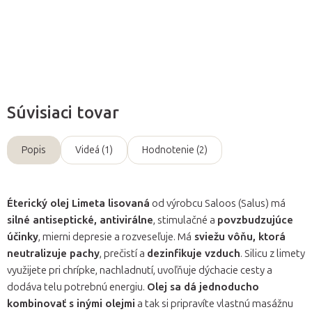
Opýtať sa
Súvisiaci tovar
Popis
Videá (1)
Hodnotenie (2)
Éterický olej Limeta lisovaná
od výrobcu Saloos (Salus) má
silné antiseptické, antivirálne
, stimulačné a
povzbudzujúce
účinky
, mierni depresie a rozveseľuje. Má
sviežu vôňu, ktorá
neutralizuje pachy
, prečistí a
dezinfikuje vzduch
. Silicu z limety
využijete pri chrípke, nachladnutí, uvoľňuje dýchacie cesty a
dodáva telu potrebnú energiu.
Olej sa dá jednoducho
kombinovať s inými olejmi
a tak si pripravíte vlastnú masážnu