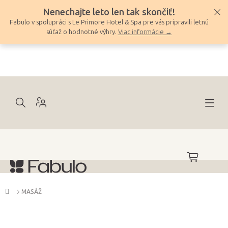
Prejsť
Nenechajte leto len tak skončiť!
na
Fabulo v spolupráci s Le Primore Hotel & Spa pre vás pripravili letnú
obsah
súťaž o hodnotné výhry.
Viac informácie →
NÁKUPNÝ
KOŠÍK
Domov
MASÁŽ