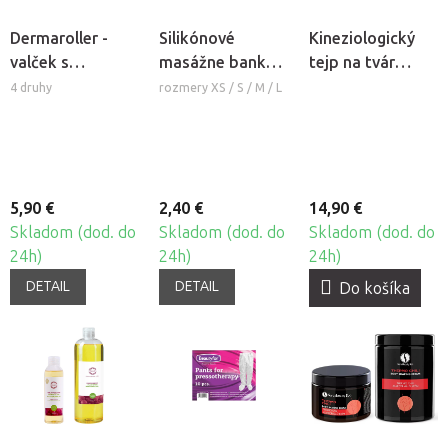
Dermaroller -
Silikónové
Kineziologický
valček s
masážne banky
tejp na tvár
mikroihlami
Fabulo Bell
CureTape®
4 druhy
rozmery XS / S / M / L
Beauty
5,90 €
2,40 €
14,90 €
Skladom (dod. do
Skladom (dod. do
Skladom (dod. do
24h)
24h)
24h)
DETAIL
DETAIL
Do košíka