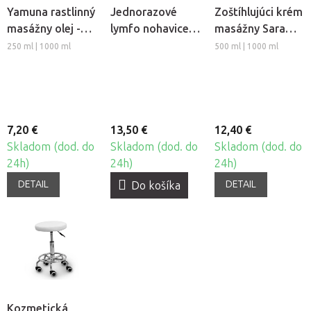
Yamuna rastlinný
Jednorazové
Zoštíhlujúci krém
masážny olej -
lymfo nohavice z
masážny Sara
Hrozno
netkanej textílie
Beauty Spa -
250 ml | 1000 ml
500 ml | 1000 ml
Beautyfor®, 10ks
Thermo Chili
7,20 €
13,50 €
12,40 €
Skladom (dod. do
Skladom (dod. do
Skladom (dod. do
24h)
24h)
24h)
DETAIL
DETAIL
Do košíka
Kozmetická