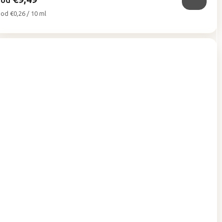
od
Jednotková
od €0,26 / 10 ml
cena: