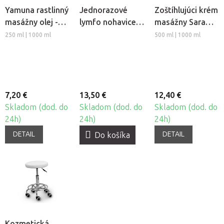
Yamuna rastlinný
Jednorazové
Zoštíhlujúci krém
masážny olej -
lymfo nohavice z
masážny Sara
Hrozno
netkanej textílie
Beauty Spa -
250 ml | 1000 ml
500 ml | 1000 ml
Beautyfor®, 10ks
Thermo Chili
7,20 €
13,50 €
12,40 €
Skladom (dod. do
Skladom (dod. do
Skladom (dod. do
24h)
24h)
24h)
DETAIL
DETAIL
Do košíka
Kozmetická