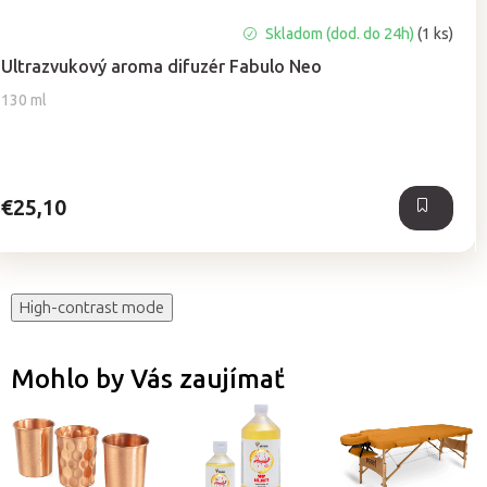
Priemerné
Skladom (dod. do 24h)
(1 ks)
hodnotenie
Ultrazvukový aroma difuzér Fabulo Neo
produktu
je
130 ml
5,0
z
5
hviezdičiek.
€25,10
High-contrast mode
Mohlo by Vás zaujímať