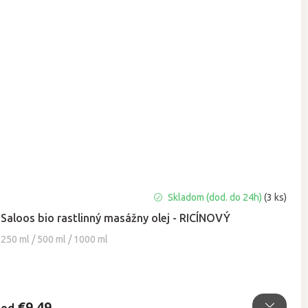
Priemerné
Skladom (dod. do 24h)
(3 ks)
hodnotenie
Saloos bio rastlinný masážny olej - RICÍNOVÝ
produktu
je
250 ml / 500 ml / 1000 ml
5,0
z
5
hviezdičiek.
€9,49