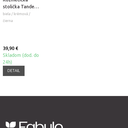
stolička Tandem
COS
biela / krémová /
čierna
39,90 €
Skladom (dod. do
24h)
DETAIL