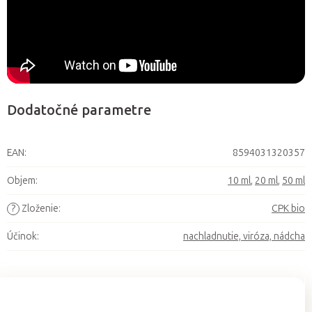
Dodatočné parametre
EAN
:
8594031320357
Objem
:
10 ml
,
20 ml
,
50 ml
?
Zloženie
:
CPK bio
Účinok
:
nachladnutie, viróza, nádcha