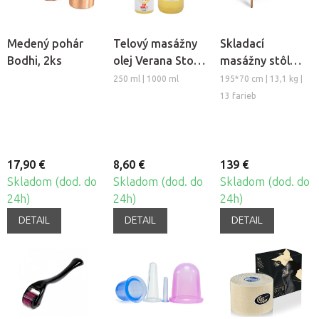
Medený pohár
Telový masážny
Skladací
Bodhi, 2ks
olej Verana Stop
masážny stôl
Celulitíde
TANDEM Basic-2
250 ml | 1000 ml
195*70 cm | 13,1 kg |
13 farieb
17,90 €
8,60 €
139 €
Skladom (dod. do
Skladom (dod. do
Skladom (dod. do
24h)
24h)
24h)
DETAIL
DETAIL
DETAIL