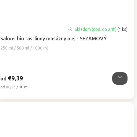
Priemerné
Skladom (dod. do 24h)
(1 ks)
hodnotenie
Saloos bio rastlinný masážny olej - SEZAMOVÝ
produktu
je
250 ml / 500 ml / 1000 ml
5,0
z
5
hviezdičiek.
€9,39
od
Jednotková
od €0,25 / 10 ml
cena: