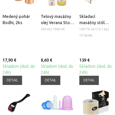
Medený pohár
Telový masážny
Skladací
Bodhi, 2ks
olej Verana Stop
masážny stôl
Celulitíde
TANDEM Basic-2
250 ml | 1000 ml
195*70 cm | 13,1 kg |
13 farieb
17,90 €
8,60 €
139 €
Skladom (dod. do
Skladom (dod. do
Skladom (dod. do
24h)
24h)
24h)
DETAIL
DETAIL
DETAIL