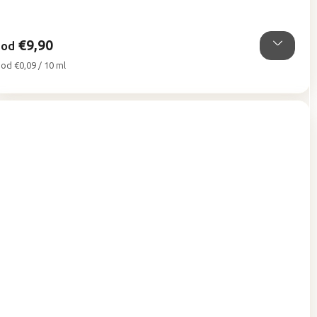
z
5
hviezdičiek.
€9,90
od
Jednotková
od €0,09 / 10 ml
cena: