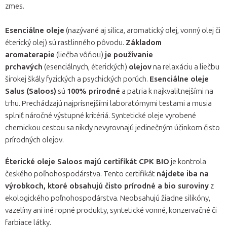
zmes.
Esenciálne oleje
(nazývané aj silica, aromatický olej, vonný olej či
éterický olej) sú rastlinného pôvodu.
Základom
aromaterapie
(liečba vôňou)
je používanie
prchavých
(esenciálnych, éterických)
olejov
na relaxáciu a liečbu
širokej škály fyzických a psychických porúch.
Esenciálne oleje
Salus (Saloos)
sú
100% prírodné
a patria k najkvalitnejšími na
trhu. Prechádzajú najprísnejšími laboratórnymi testami a musia
splniť náročné výstupné kritériá. Syntetické oleje vyrobené
chemickou cestou sa nikdy nevyrovnajú jedinečným účinkom čisto
prírodných olejov.
Éterické oleje Saloos majú certifikát CPK BIO
je kontrola
českého poľnohospodárstva. Tento certifikát
nájdete iba na
výrobkoch, ktoré obsahujú čisto prírodné a bio suroviny
z
ekologického poľnohospodárstva. Neobsahujú žiadne silikóny,
vazelíny ani iné ropné produkty, syntetické vonné, konzervačné či
farbiace látky.