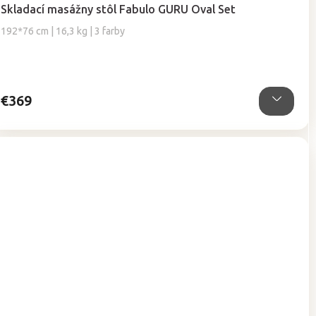
hodnotenie
Skladací masážny stôl Fabulo GURU Oval Set
produktu
je
192*76 cm | 16,3 kg | 3 farby
4,8
z
5
hviezdičiek.
€369