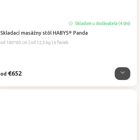
Priemerné
Skladom u dodávateľa (4 dni)
hodnotenie
Skladací masážny stôl HABYS® Panda
produktu
je
od 180*60 cm | od 12,5 kg | 6 farieb
5,0
z
5
hviezdičiek.
€652
od