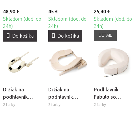
48,90 €
45 €
25,40 €
Skladom (dod. do
Skladom (dod. do
Skladom (dod. do
24h)
24h)
24h)
DETAIL
Do košíka
Do košíka
Držiak na
Držiak na
Podhlavník
podhlavník
podhlavník
Fabulo so
Fabulo k
Fabulo Ergo k
zabudovaným
2 farby
2 farby
2 farby
masážnemu
masážnemu
reproduktorom
stolu
stolu