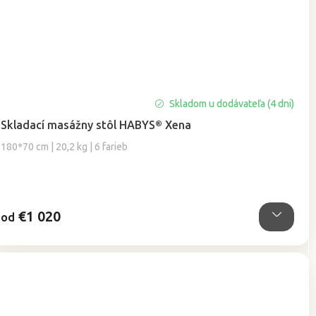
Priemerné
Skladom u dodávateľa (4 dni)
hodnotenie
Skladací masážny stôl HABYS® Xena
produktu
je
180*70 cm | 20,2 kg | 6 farieb
5,0
z
5
hviezdičiek.
€1 020
od