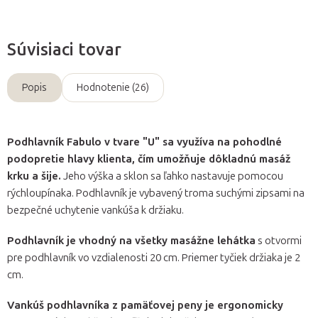
Súvisiaci tovar
Popis
Hodnotenie (26)
Podhlavník Fabulo v tvare "U" sa využíva na pohodlné
podopretie hlavy klienta, čím umožňuje dôkladnú masáž
krku a šije.
Jeho výška a sklon sa ľahko nastavuje pomocou
rýchloupínaka. Podhlavník je vybavený troma suchými zipsami na
bezpečné uchytenie vankúša k držiaku.
Podhlavník je vhodný na všetky masážne lehátka
s otvormi
pre podhlavník vo vzdialenosti 20 cm. Priemer tyčiek držiaka je 2
cm.
Vankúš podhlavníka z pamäťovej peny je ergonomicky