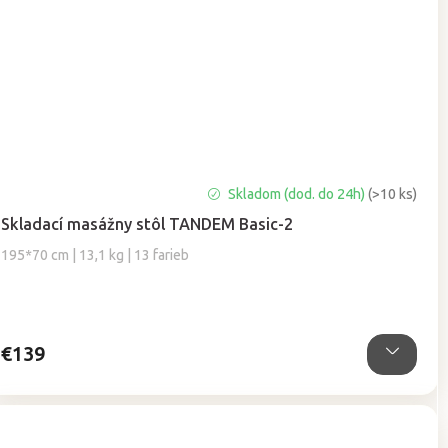
Priemerné
Skladom (dod. do 24h)
(>10 ks)
hodnotenie
Skladací masážny stôl TANDEM Basic-2
produktu
je
195*70 cm | 13,1 kg | 13 farieb
5,0
z
5
hviezdičiek.
€139