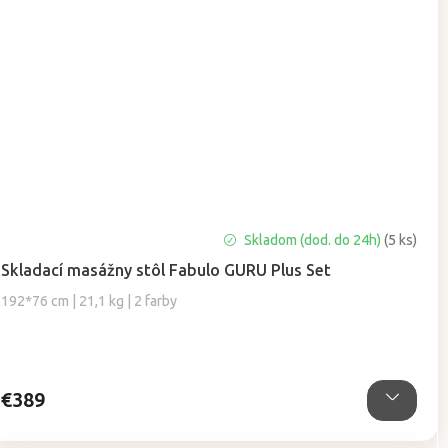
Priemerné
Skladom (dod. do 24h)
(5 ks)
hodnotenie
Skladací masážny stôl Fabulo GURU Plus Set
produktu
je
192*76 cm | 21,1 kg | 2 farby
5,0
z
5
hviezdičiek.
€389