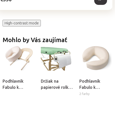
High-contrast mode
Mohlo by Vás zaujímať
Podhlavník
Držiak na
Podhlavník
Fabulo k
papierové rolky
Fabulo k
masážnemu
HABYS®
masážnemu
2 farby
stolu s Ergo
stolu
držiakom -
krémová