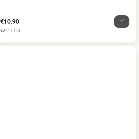
z
5
hviezdičiek.
€10,90
Jednotková
€0,11 / 1 ks
cena: