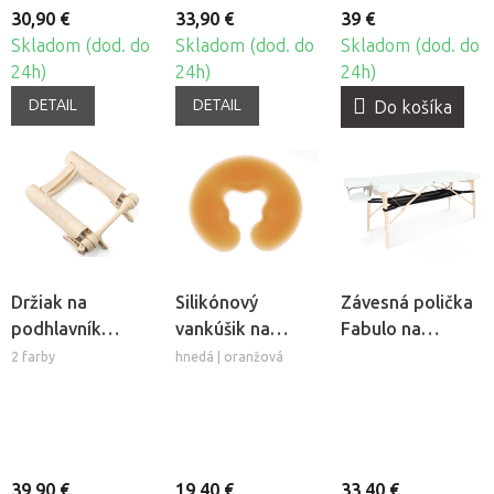
30,90 €
33,90 €
39 €
Skladom (dod. do
Skladom (dod. do
Skladom (dod. do
24h)
24h)
24h)
DETAIL
DETAIL
Do košíka
Držiak na
Silikónový
Závesná polička
podhlavník
vankúšik na
Fabulo na
Fabulo Ergo
podhlavník
masážny stôl
2 farby
hnedá | oranžová
Deluxe k
Fabulo
masážnemu
stolu
39,90 €
19,40 €
33,40 €