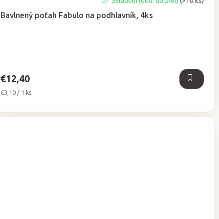
Priemerné
Skladom (dod. do 24h)
(>10 ks)
hodnotenie
Bavlnený poťah Fabulo na podhlavník, 4ks
produktu
je
4,9
z
5
hviezdičiek.
€12,40
Jednotková
€3,10 / 1 ks
cena: