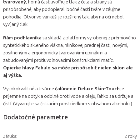
tvarovaný,
horná časť uvoľňuje tlak z čela a strany sú
prispôsobené, aby podopierali bočné časti tváre v záujme
pohodlia. Otvor vo vankúši je rozšírený tak, aby na oči nebol
vyvíjaný tlak.
Rám podhlavníka
sa skladá z platformy vyrobenej z prémiového
syntetického skleného vlákna, hliníkovej prednej časti, novými,
zosilnenými a ergonomicky tvarovanými upinákmi a
zabudovanými protiuvoľnovacími konštrukciami matíc.
Opierke hlavy Fabulo sa môže prispôsobiť nielen sklon ale
aj výška.
Vysokokvalitné a trvácne
čalúnenie Deluxe Skin-Touch
je
príjemné na dotyk a odolné proti vode a oleju, ľahko sa udržuje a
čistí. (Vyvarujte sa čistiacim prostriedkom s obsahom alkoholu.)
Dodatočné parametre
Záruka
:
2 roky