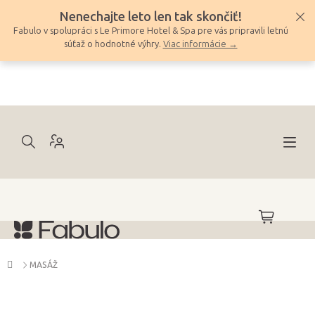
Prejsť
Nenechajte leto len tak skončiť!
na
Fabulo v spolupráci s Le Primore Hotel & Spa pre vás pripravili letnú
obsah
súťaž o hodnotné výhry.
Viac informácie →
NÁKUPNÝ
KOŠÍK
Domov
MASÁŽ