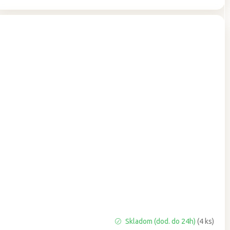
Priemerné
Skladom (dod. do 24h)
(4 ks)