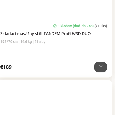
Priemerné
Skladom (dod. do 24h)
(>10 ks)
hodnotenie
Skladací masážny stôl TANDEM Profi W3D DUO
produktu
je
195*70 cm | 16,6 kg | 2 farby
5,0
z
5
hviezdičiek.
€189