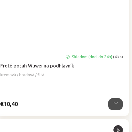
Priemerné
Skladom (dod. do 24h)
(4 ks)
hodnotenie
Froté poťah Wuwei na podhlavník
produktu
je
krémová / bordová / žltá
5,0
z
5
hviezdičiek.
€10,40