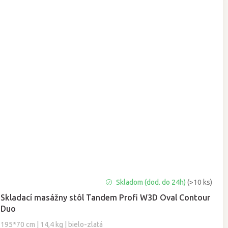
Priemerné
Skladom (dod. do 24h)
(>10 ks)
hodnotenie
Skladací masážny stôl Tandem Profi W3D Oval Contour
produktu
Duo
je
5,0
195*70 cm | 14,4 kg | bielo-zlatá