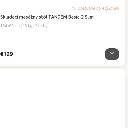
Priemerné
Dostupné do 4 týždňov
hodnotenie
Skladací masážny stôl TANDEM Basic-2 Slim
produktu
je
186*60 cm | 13 kg | 2 farby
5,0
z
5
hviezdičiek.
€129