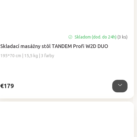
Priemerné
Skladom (dod. do 24h)
(3 ks)
hodnotenie
Skladací masážny stôl TANDEM Profi W2D DUO
produktu
je
195*70 cm | 15,5 kg | 3 farby
5,0
z
5
hviezdičiek.
€179