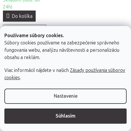
24h)
Do košíka
High-contrast mode
Používame súbory cookies.
Súbory cookies používame na zabezpečenie správneho
Zákazníci si tiež obľúbili
fungovania webu, analýzu návštevnosti a personalizáciu
obsahu a reklám.
Viac informácií nájdete v našich
Zásady používania súborov
cookies
.
Polvalec Fabulo
Valec Fabulo
Valec Tandem
Nastavenie
66 x 22,5 x 11 cm, 4
66 x 15 cm, 4 farby
63 x 15 cm, 3 farby
farby
Súhlasím