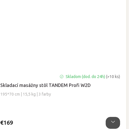
Priemerné
Skladom (dod. do 24h)
(>10 ks)
hodnotenie
Skladací masážny stôl TANDEM Profi W2D
produktu
je
195*70 cm | 15,5 kg | 3 farby
4,9
z
5
hviezdičiek.
€169