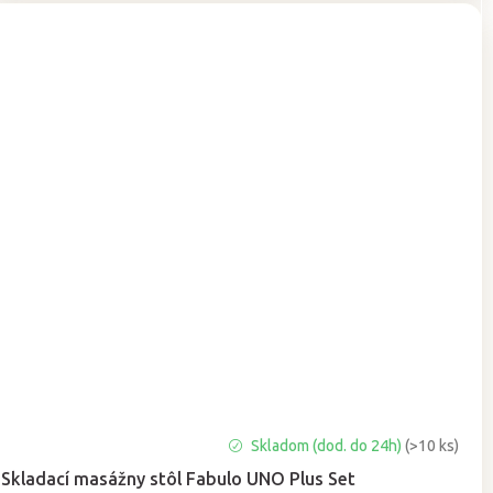
Priemerné
Skladom (dod. do 24h)
(>10 ks)
hodnotenie
Skladací masážny stôl Fabulo UNO Plus Set
produktu