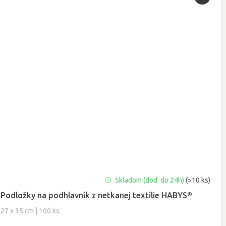
Priemerné
Skladom (dod. do 24h)
(>10 ks)
hodnotenie
Podložky na podhlavník z netkanej textílie HABYS®
produktu
je
27 x 35 cm | 100 ks
5,0