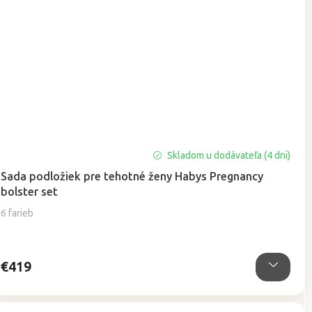
Priemerné
Skladom u dodávateľa (4 dni)
hodnotenie
Sada podložiek pre tehotné ženy Habys Pregnancy
produktu
bolster set
je
5,0
6 farieb
z
5
hviezdičiek.
€419