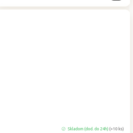
Priemerné
Skladom (dod. do 24h)
(>10 ks)