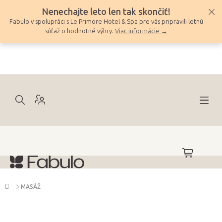
Prejsť
Nenechajte leto len tak skončiť!
na
Fabulo v spolupráci s Le Primore Hotel & Spa pre vás pripravili letnú
obsah
súťaž o hodnotné výhry.
Viac informácie →
NÁKUPNÝ
KOŠÍK
Domov
MASÁŽ