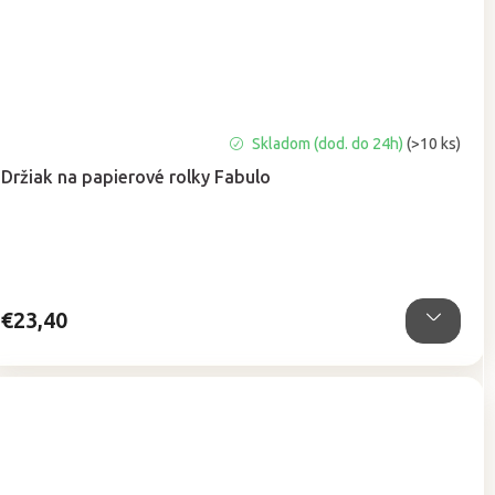
Priemerné
Skladom (dod. do 24h)
(>10 ks)
hodnotenie
Držiak na papierové rolky Fabulo
produktu
je
4,7
z
5
hviezdičiek.
€23,40