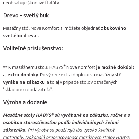
neobsahuje škodlivé ftaláty.
Drevo - svetlý buk
Masážny stôl Nova Komfort si môžete objednať z
bukového
svetlého dreva .
Voliteľné príslušenstvo:
®
** K masážnemu stolu HABYS
Nova Komfort
je možné dokúpiť
aj
extra doplnky
. Pri výbere extra doplnku sa masážny stôl
vyrába na zákazku
, a to aj v prípade stolov označených
"skladom u dodávateľa".
Výroba a dodanie
Masážne stoly HABYS® sú vyrábané na zákazku, ručne a s
osobitou starostlivosťou podľa individuálnych želaní
zákazníka.
Pri výrobe sa používajú iba vysoko kvalitné
materiály. Dokonalá prepracovanosť masážnych stolov HABYS