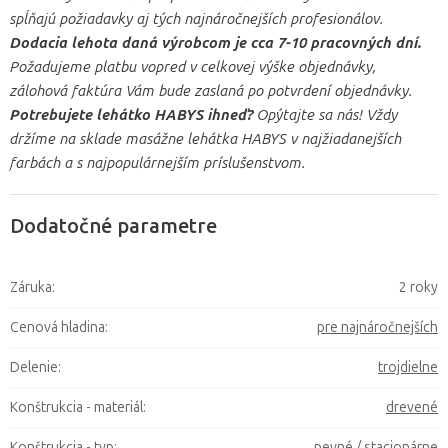
spĺňajú požiadavky aj tých najnáročnejších profesionálov.
Dodacia lehota daná výrobcom je cca 7-10 pracovných dní.
Požadujeme platbu vopred v celkovej výške objednávky,
zálohová faktúra Vám bude zaslaná po potvrdení objednávky.
Potrebujete lehátko HABYS ihneď?
Opýtajte sa nás! Vždy
držíme na sklade masážne lehátka HABYS v najžiadanejších
farbách a s najpopulárnejším príslušenstvom.
Dodatočné parametre
Záruka
:
2 roky
Cenová hladina
:
pre najnáročnejších
Delenie
:
trojdielne
Konštrukcia - materiál
:
drevené
Konštrukcia - typ
:
pevné / stacionárne