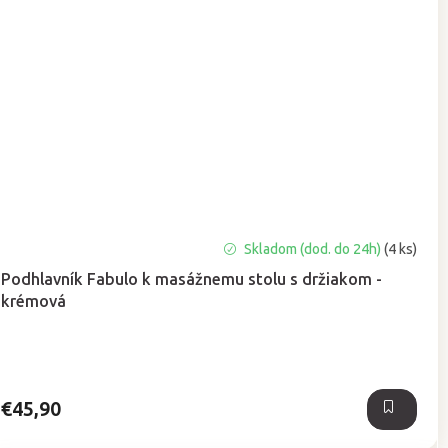
Priemerné
Skladom (dod. do 24h)
(4 ks)
hodnotenie
Podhlavník Fabulo k masážnemu stolu s držiakom -
produktu
krémová
je
5,0
z
5
hviezdičiek.
€45,90