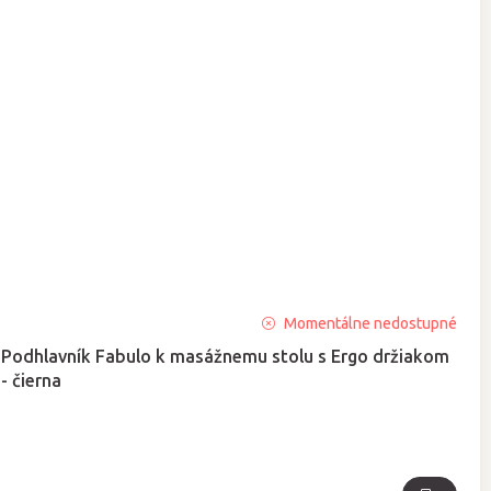
Priemerné
Momentálne nedostupné
hodnotenie
Podhlavník Fabulo k masážnemu stolu s Ergo držiakom
produktu
- čierna
je
5,0
z
5
hviezdičiek.