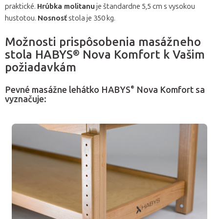
praktické.
Hrúbka molitanu
je štandardne 5,5 cm s vysokou
hustotou.
Nosnosť
stola je 350 kg.
Možnosti prispôsobenia masážneho
stola HABYS® Nova Komfort k Vašim
požiadavkám
®
Pevné masážne lehátko HABYS
Nova Komfort sa
vyznačuje: