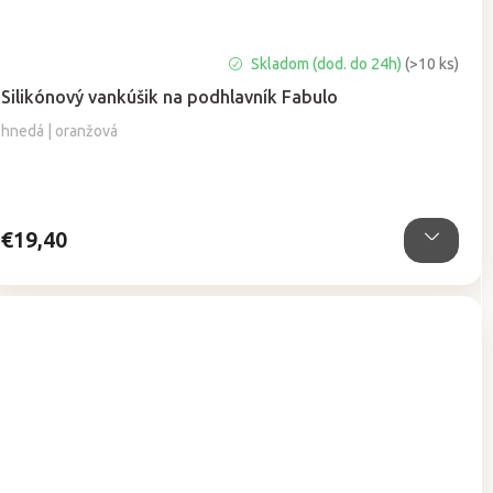
Priemerné
Skladom (dod. do 24h)
(>10 ks)
hodnotenie
Silikónový vankúšik na podhlavník Fabulo
produktu
je
hnedá | oranžová
5,0
z
5
hviezdičiek.
€19,40