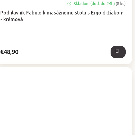
Priemerné
Skladom (dod. do 24h)
(8 ks)
hodnotenie
Podhlavník Fabulo k masážnemu stolu s Ergo držiakom
produktu
- krémová
je
5,0
z
5
hviezdičiek.
€48,90