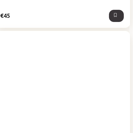
5
hviezdičiek.
€45