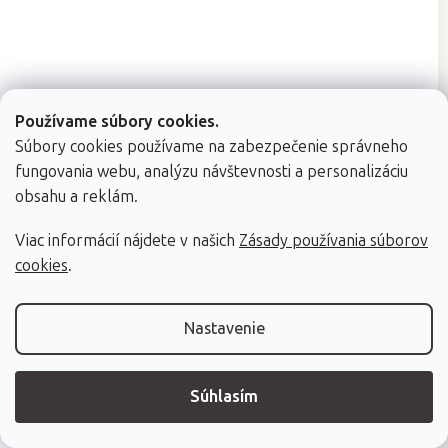
Používame súbory cookies.
Súbory cookies používame na zabezpečenie správneho
Priemerné
Skladom (dod. do 24h)
(5 ks)
hodnotenie
fungovania webu, analýzu návštevnosti a personalizáciu
Mosadzná nádoba na masážny olej Fabulo Sattva
produktu
obsahu a reklám.
je
35 x 35 x 10 cm
5,0
Viac informácií nájdete v našich
Zásady používania súborov
z
cookies
.
5
hviezdičiek.
€129
Nastavenie
Súhlasím