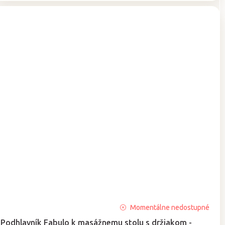
Priemerné
Momentálne nedostupné
hodnotenie
Podhlavník Fabulo k masážnemu stolu s držiakom -