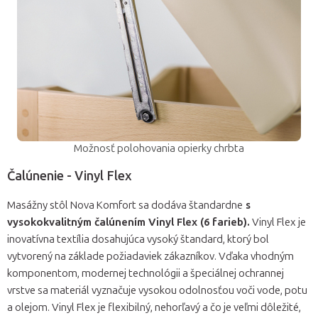
Možnosť polohovania opierky chrbta
Čalúnenie - Vinyl Flex
Masážny stôl Nova Komfort sa dodáva štandardne
s
vysokokvalitným čalúnením Vinyl Flex (6 farieb).
Vinyl Flex je
inovatívna textília dosahujúca vysoký štandard, ktorý bol
vytvorený na základe požiadaviek zákazníkov. Vďaka vhodným
komponentom, modernej technológii a špeciálnej ochrannej
vrstve sa materiál vyznačuje vysokou odolnosťou voči vode, potu
a olejom. Vinyl Flex je flexibilný, nehorľavý a čo je veľmi dôležité,