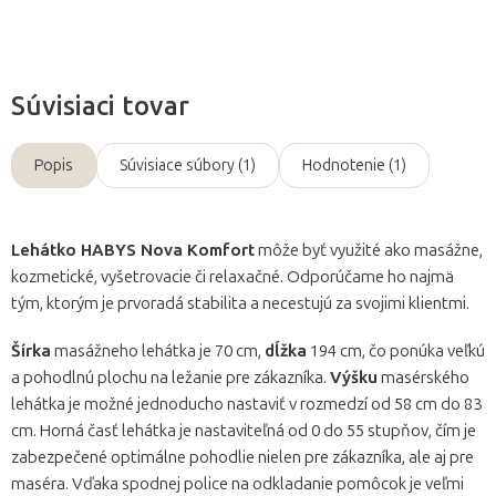
Súvisiaci tovar
Popis
Súvisiace súbory (1)
Hodnotenie (1)
Lehátko HABYS Nova Komfort
môže byť využité ako masážne,
kozmetické, vyšetrovacie či relaxačné. Odporúčame ho najmä
tým, ktorým je prvoradá stabilita a necestujú za svojimi klientmi.
Šírka
masážneho lehátka je 70 cm,
dĺžka
194 cm, čo ponúka veľkú
a pohodlnú plochu na ležanie pre zákazníka.
Výšku
masérského
lehátka je možné jednoducho nastaviť v rozmedzí od 58 cm do 83
cm. Horná časť lehátka je nastaviteľná od 0 do 55 stupňov, čím je
zabezpečené optimálne pohodlie nielen pre zákazníka, ale aj pre
maséra. Vďaka spodnej police na odkladanie pomôcok je veľmi