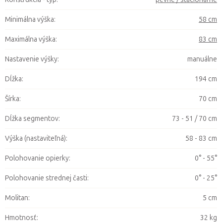
Minimálna výška
:
58 cm
Maximálna výška
:
83 cm
Nastavenie výšky
:
manuálne
Dĺžka
:
194 cm
Šírka
:
70 cm
Dĺžka segmentov
:
73 - 51 / 70 cm
Výška (nastaviteľná)
:
58 - 83 cm
Polohovanie opierky
:
0° - 55°
Polohovanie strednej časti
:
0° - 25°
Molitan
:
5 cm
Hmotnosť
:
32 kg