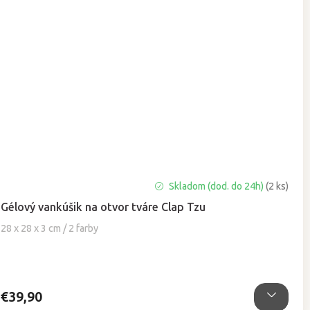
Priemerné
Skladom (dod. do 24h)
(2 ks)
hodnotenie
Gélový vankúšik na otvor tváre Clap Tzu
produktu
je
28 x 28 x 3 cm / 2 farby
4,9
z
5
hviezdičiek.
€39,90