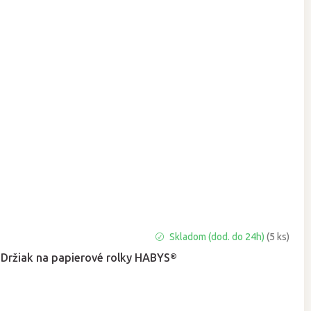
Priemerné
Skladom (dod. do 24h)
(5 ks)
hodnotenie
Držiak na papierové rolky HABYS®
produktu
je
5,0
z