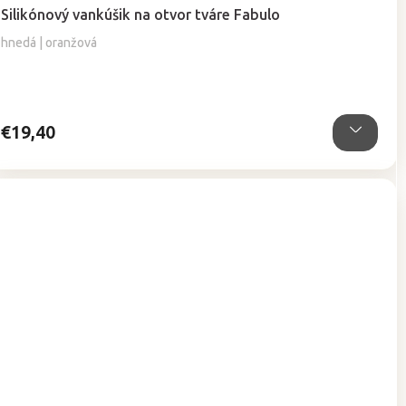
hodnotenie
Silikónový vankúšik na otvor tváre Fabulo
produktu
je
hnedá | oranžová
4,9
z
5
hviezdičiek.
€19,40