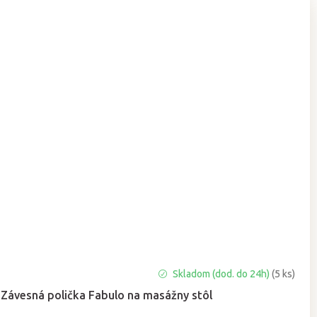
Priemerné
Skladom (dod. do 24h)
(5 ks)
hodnotenie
Závesná polička Fabulo na masážny stôl
produktu
je