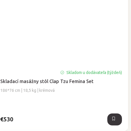
Skladom u dodávateľa (týždeň)
Skladací masážny stôl Clap Tzu Femina Set
186*76 cm | 18,5 kg | krémová
€530