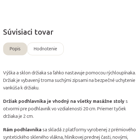
Súvisiaci tovar
Popis
Hodnotenie
Výška a sklon držiaka sa ľahko nastavuje pomocou rýchloupínaka.
Držiak je vybavený troma suchými zipsami na bezpečné uchytenie
vankúša k držiaku.
Držiak podhlavníka je vhodný na všetky masážne stoly
s
otvormi pre podhlavník vo vzdialenosti 20 cm. Priemer tyčiek
držiaka je 2 cm.
Rám podhlavníka
sa skladá z platformy vyrobenej z prémiového
syntetického skleného vlákna, hliníkovej prednej časti, novými,