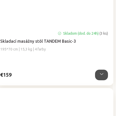
Priemerné
Skladom (dod. do 24h)
(3 ks)
hodnotenie
Skladací masážny stôl TANDEM Basic-3
produktu
je
195*70 cm | 15,3 kg | 4 farby
5,0
z
5
hviezdičiek.
€159