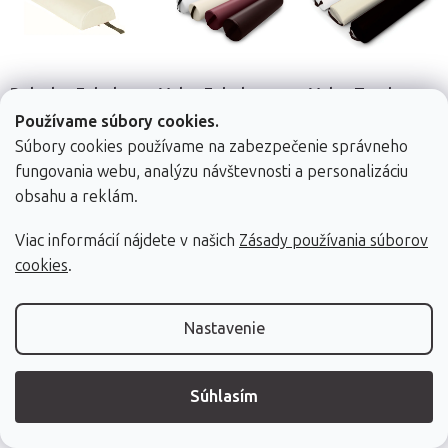
Polvalec Fabulo
Valec Fabulo
Valec Tandem
Používame súbory cookies.
66 x 22,5 x 11 cm, 4
66 x 15 cm, 4 farby
63 x 15 cm, 3 farby
farby
Súbory cookies používame na zabezpečenie správneho
fungovania webu, analýzu návštevnosti a personalizáciu
obsahu a reklám.
Viac informácií nájdete v našich
Zásady používania súborov
23,40 €
23,40 €
19,90 €
cookies
.
Skladom (dod. do
Skladom (dod. do
Skladom (dod. do
24h)
24h)
24h)
Nastavenie
DETAIL
DETAIL
DETAIL
Súhlasím