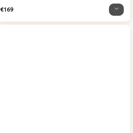
hviezdičiek.
€169