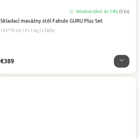
Priemerné
Skladom (dod. do 24h)
(5 ks)
hodnotenie
Skladací masážny stôl Fabulo GURU Plus Set
produktu
je
192*76 cm | 21,1 kg | 2 farby
5,0
z
5
hviezdičiek.
€389