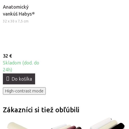
Anatomický
vankúš Habys®
32 x 30 x 7,5 cm
32 €
Skladom (dod. do
24h)
Do košíka
High-contrast mode
Zákazníci si tiež obľúbili