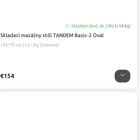
Priemerné
Skladom (dod. do 24h)
(>10 ks)
hodnotenie
Skladací masážny stôl TANDEM Basic-2 Oval
produktu
je
195*70 cm | 13,1 kg | krémová
4,9
z
5
hviezdičiek.
€154