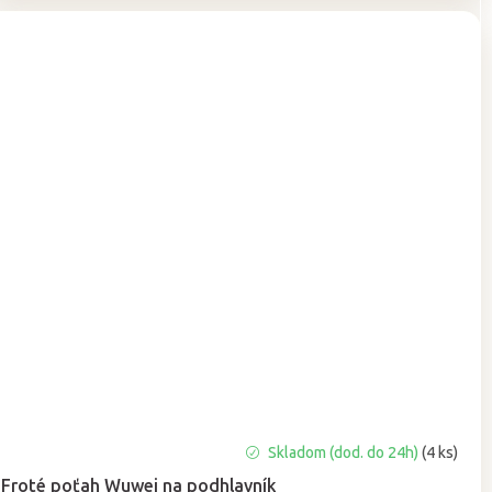
Priemerné
Skladom (dod. do 24h)
(4 ks)
hodnotenie
Froté poťah Wuwei na podhlavník