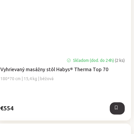
Skladom (dod. do 24h)
(2 ks)
Vyhrievaný masážny stôl Habys® Therma Top 70
180*70 cm | 15,4 kg | béžová
€554