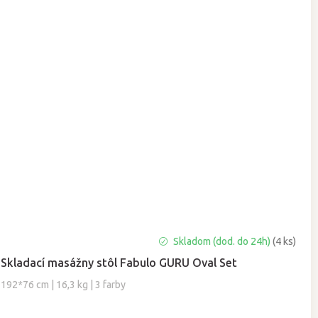
Priemerné
Skladom (dod. do 24h)
(4 ks)
hodnotenie
Skladací masážny stôl Fabulo GURU Oval Set
produktu
je
192*76 cm | 16,3 kg | 3 farby
4,8
z