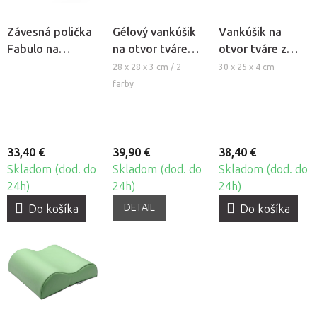
Závesná polička
Gélový vankúšik
Vankúšik na
Fabulo na
na otvor tváre
otvor tváre z
masážny stôl
Clap Tzu
pamäťovej peny
28 x 28 x 3 cm / 2
30 x 25 x 4 cm
farby
33,40 €
39,90 €
38,40 €
Skladom (dod. do
Skladom (dod. do
Skladom (dod. do
24h)
24h)
24h)
DETAIL
Do košíka
Do košíka