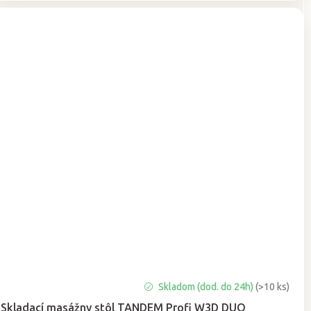
Priemerné
Skladom (dod. do 24h)
(>10 ks)
hodnotenie
Skladací masážny stôl TANDEM Profi W3D DUO