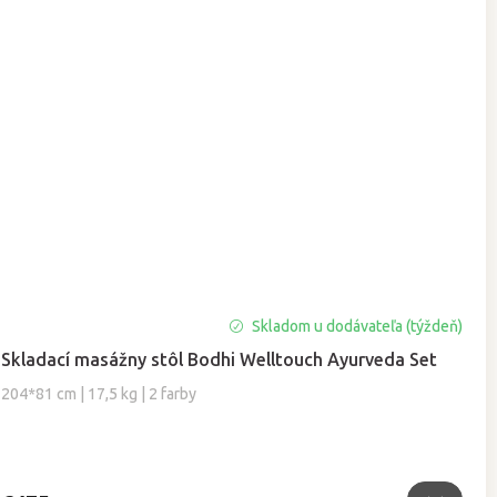
Skladom u dodávateľa (týždeň)
Skladací masážny stôl Bodhi Welltouch Ayurveda Set
204*81 cm | 17,5 kg | 2 farby