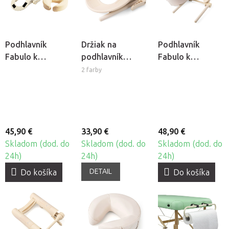
Podhlavník
Držiak na
Podhlavník
Fabulo k
podhlavník
Fabulo k
masážnemu
Fabulo Ergo k
masážnemu
2 farby
stolu s držiakom
masážnemu
stolu s Ergo
- krémová
stolu
držiakom -
krémová
45,90 €
33,90 €
48,90 €
Skladom (dod. do
Skladom (dod. do
Skladom (dod. do
24h)
24h)
24h)
DETAIL
Do košíka
Do košíka