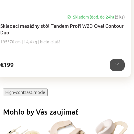
Priemerné
Skladom (dod. do 24h)
(5 ks)
hodnotenie
Skladací masážny stôl Tandem Profi W2D Oval Contour
produktu
Duo
je
5,0
195*70 cm | 14,4 kg | bielo-zlatá
z
5
hviezdičiek.
€199
High-contrast mode
Mohlo by Vás zaujímať