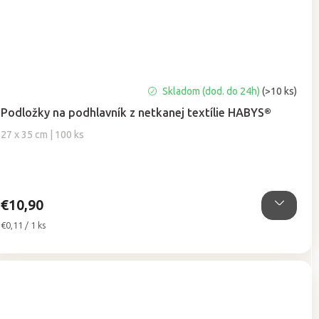
Priemerné
Skladom (dod. do 24h)
(>10 ks)
hodnotenie
Podložky na podhlavník z netkanej textílie HABYS®
produktu
je
27 x 35 cm | 100 ks
5,0
z
5
hviezdičiek.
€10,90
Jednotková
€0,11 / 1 ks
cena: