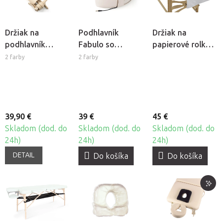
Držiak na
Podhlavník
Držiak na
podhlavník
Fabulo so
papierové rolky
Fabulo Ergo
zabudovaným
HABYS®
2 farby
2 farby
Deluxe k
reproduktorom
masážnemu
stolu
39,90 €
39 €
45 €
Skladom (dod. do
Skladom (dod. do
Skladom (dod. do
24h)
24h)
24h)
DETAIL
Do košíka
Do košíka