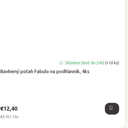
Priemerné
Skladom (dod. do 24h)
(>10 ks)
hodnotenie
Bavlnený poťah Fabulo na podhlavník, 4ks
produktu
je
4,9
z
5
hviezdičiek.
€12,40
Jednotková
€3,10 / 1 ks
cena: