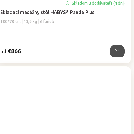
Priemerné
Skladom u dodávateľa (4 dni)
hodnotenie
Skladací masážny stôl HABYS® Panda Plus
produktu
je
180*70 cm | 13,9 kg | 6 farieb
5,0
z
5
hviezdičiek.
€866
od