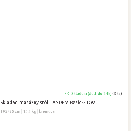
Priemerné
Skladom (dod. do 24h)
(8 ks)
hodnotenie
Skladací masážny stôl TANDEM Basic-3 Oval
produktu
je
195*70 cm | 15,3 kg | krémová
5,0
z
5