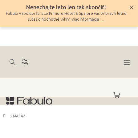
Prejsť
Nenechajte leto len tak skončiť!
na
Fabulo v spolupráci s Le Primore Hotel & Spa pre vás pripravili letnú
obsah
súťaž o hodnotné výhry.
Viac informácie →
NÁKUPNÝ
KOŠÍK
Domov
MASÁŽ