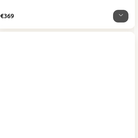
5
hviezdičiek.
€369