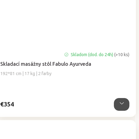
Skladom (dod. do 24h)
(>10 ks)
Skladací masážny stôl Fabulo Ayurveda
192*81 cm | 17 kg | 2 farby
€354