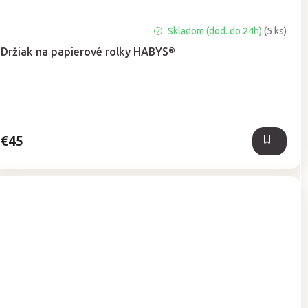
Priemerné
Skladom (dod. do 24h)
(5 ks)
hodnotenie
Držiak na papierové rolky HABYS®
produktu
je
5,0
z
5
hviezdičiek.
€45