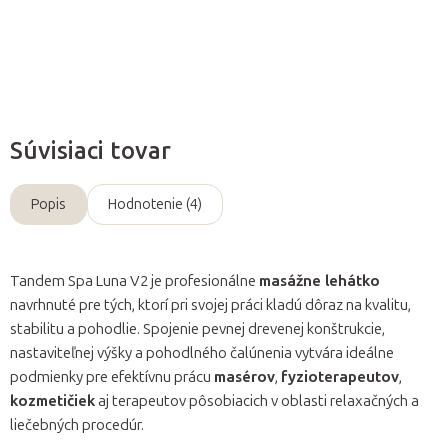
Opýtať sa
Súvisiaci tovar
Popis
Hodnotenie (4)
Tandem Spa Luna V2 je profesionálne
masážne lehátko
navrhnuté pre tých, ktorí pri svojej práci kladú dôraz na kvalitu,
stabilitu a pohodlie. Spojenie pevnej drevenej konštrukcie,
nastaviteľnej výšky a pohodlného čalúnenia vytvára ideálne
podmienky pre efektívnu prácu
masérov
,
fyzioterapeutov
,
kozmetičiek
aj terapeutov pôsobiacich v oblasti relaxačných a
liečebných procedúr.