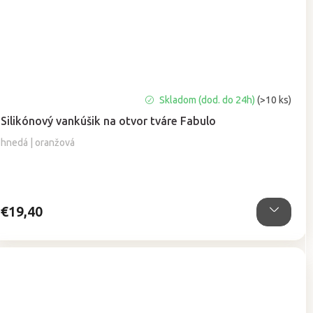
Priemerné
Skladom (dod. do 24h)
(>10 ks)
hodnotenie
Silikónový vankúšik na otvor tváre Fabulo
produktu
je
hnedá | oranžová
4,9
z
5
hviezdičiek.
€19,40