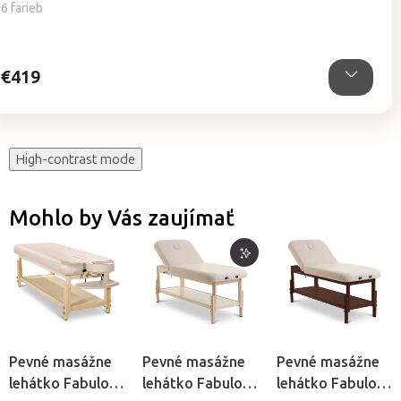
5,0
6 farieb
z
5
hviezdičiek.
€419
High-contrast mode
Mohlo by Vás zaujímať
Pevné masážne
Pevné masážne
Pevné masážne
lehátko Fabulo
lehátko Fabulo
lehátko Fabulo