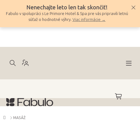
Prejsť
Nenechajte leto len tak skončiť!
na
Fabulo v spolupráci s Le Primore Hotel & Spa pre vás pripravili letnú
obsah
súťaž o hodnotné výhry.
Viac informácie →
NÁKUPNÝ
KOŠÍK
Domov
MASÁŽ