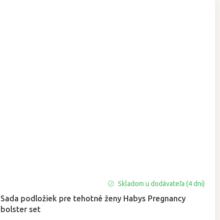
Priemerné
Skladom u dodávateľa (4 dni)
hodnotenie
Sada podložiek pre tehotné ženy Habys Pregnancy
produktu
bolster set
je