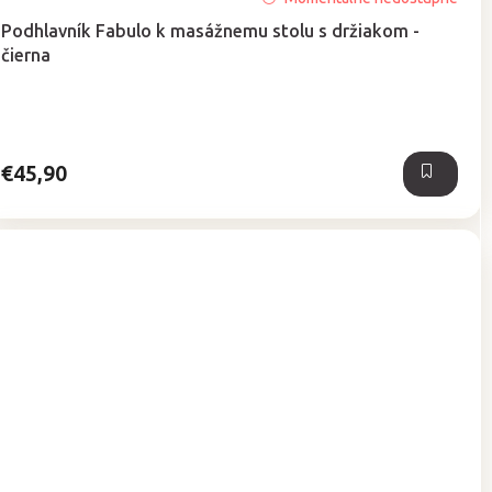
hodnotenie
Podhlavník Fabulo k masážnemu stolu s držiakom -
produktu
čierna
je
5,0
z
5
hviezdičiek.
€45,90