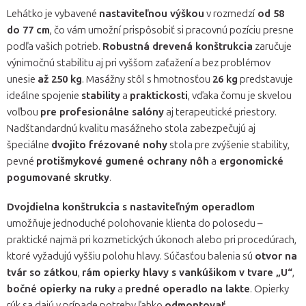
Lehátko je vybavené
nastaviteľnou výškou
v rozmedzí
od 58
do 77 cm
, čo vám umožní prispôsobiť si pracovnú pozíciu presne
podľa vašich potrieb.
Robustná drevená konštrukcia
zaručuje
výnimočnú stabilitu aj pri vyššom zaťažení a bez problémov
unesie
až 250 kg
. Masážny stôl s hmotnosťou
26 kg
predstavuje
ideálne spojenie
stability
a
praktickosti
, vďaka čomu je skvelou
voľbou
pre profesionálne salóny
aj terapeutické priestory.
Nadštandardnú kvalitu masážneho stola zabezpečujú aj
špeciálne
dvojito frézované nohy
stola pre zvýšenie stability,
pevné
protišmykové gumené ochrany nôh
a
ergonomické
pogumované skrutky
.
Dvojdielna konštrukcia s nastaviteľným operadlom
umožňuje jednoduché polohovanie klienta do polosedu –
praktické najmä pri kozmetických úkonoch alebo pri procedúrach,
ktoré vyžadujú vyššiu polohu hlavy. Súčasťou balenia sú
otvor na
tvár so zátkou
,
rám opierky hlavy s vankúšikom v tvare „U“
,
bočné opierky na ruky
a
predné operadlo na lakte
. Opierky
rúk sa dajú v prípade potreby ľahko
odmontovať
.