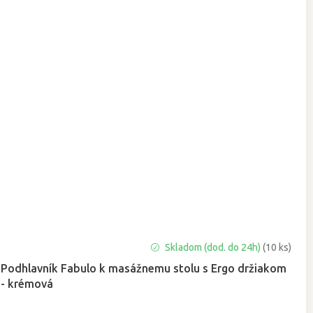
Priemerné
Skladom (dod. do 24h)
(10 ks)
hodnotenie
Podhlavník Fabulo k masážnemu stolu s Ergo držiakom
produktu
- krémová
je
5,0