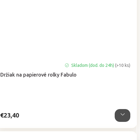
Priemerné
Skladom (dod. do 24h)
(>10 ks)
hodnotenie
Držiak na papierové rolky Fabulo
produktu
je
4,7
z
5
hviezdičiek.
€23,40