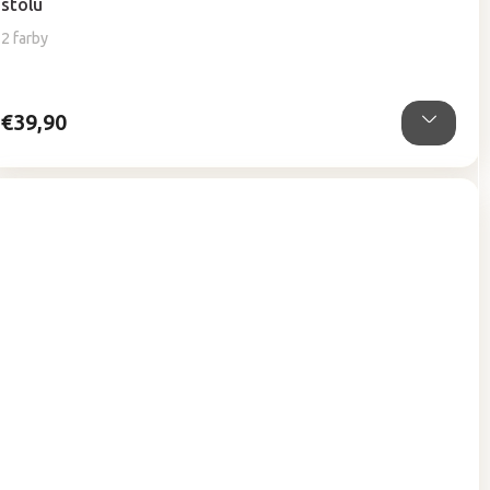
stolu
2 farby
€39,90