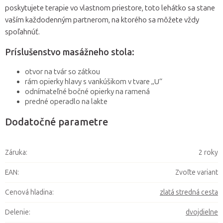
poskytujete terapie vo vlastnom priestore, toto lehátko sa stane
vaším každodenným partnerom, na ktorého sa môžete vždy
spoľahnúť.
Príslušenstvo masážneho stola:
otvor na tvár so zátkou
rám opierky hlavy s vankúšikom v tvare „U“
odnímateľné bočné opierky na ramená
predné operadlo na lakte
Dodatočné parametre
Záruka
:
2 roky
EAN
:
Zvoľte variant
Cenová hladina
:
zlatá stredná cesta
Delenie
:
dvojdielne