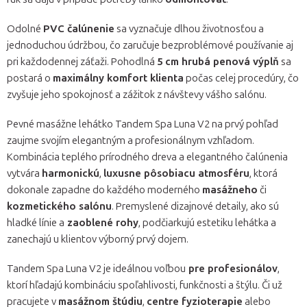
Odolné
PVC čalúnenie
sa vyznačuje dlhou životnosťou a
jednoduchou údržbou, čo zaručuje bezproblémové používanie aj
pri každodennej záťaži. Pohodlná
5 cm hrubá penová výplň
sa
postará o
maximálny komfort klienta
počas celej procedúry, čo
zvyšuje jeho spokojnosť a zážitok z návštevy vášho salónu.
Pevné masážne lehátko Tandem Spa Luna V2 na prvý pohľad
zaujme svojím elegantným a profesionálnym vzhľadom.
Kombinácia teplého prírodného dreva a elegantného čalúnenia
vytvára
harmonickú
,
luxusne pôsobiacu atmosféru
, ktorá
dokonale zapadne do každého moderného
masážneho
či
kozmetického salónu
. Premyslené dizajnové detaily, ako sú
hladké línie a
zaoblené rohy
, podčiarkujú estetiku lehátka a
zanechajú u klientov výborný prvý dojem.
Tandem Spa Luna V2 je ideálnou voľbou
pre profesionálov
,
ktorí hľadajú kombináciu spoľahlivosti, funkčnosti a štýlu. Či už
pracujete v
masážnom štúdiu
,
centre fyzioterapie
alebo