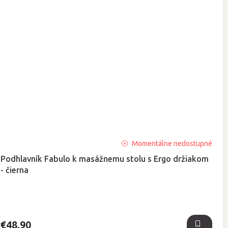
Priemerné
Momentálne nedostupné
hodnotenie
Podhlavník Fabulo k masážnemu stolu s Ergo držiakom
produktu
- čierna
je
5,0
z
5
hviezdičiek.
€48,90