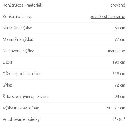
Konštrukcia - materiál
:
drevené
Konštrukcia - typ
:
pevné / stacionárne
Minimálna výška
:
58 cm
Maximálna výška
:
77 cm
Nastavenie výšky
:
manuálne
Dĺžka
:
190 cm
Dĺžka s podhlavníkom
:
218 cm
Šírka
:
72 cm
Šírka s bočnými opierkami
:
94 cm
Výška (nastaviteľná)
:
58 - 77 cm
Polohovanie opierky
:
0° - 80°