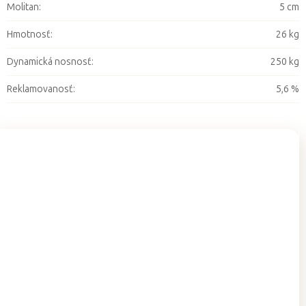
Molitan
:
5 cm
Hmotnosť
:
26 kg
Dynamická nosnosť
:
250 kg
Reklamovanosť
:
5,6 %