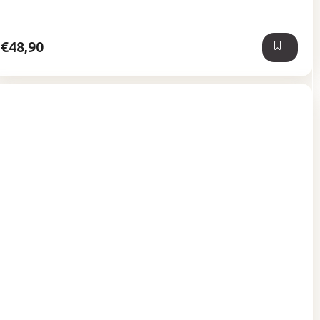
z
5
hviezdičiek.
€48,90