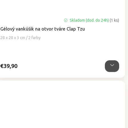
Priemerné
Skladom (dod. do 24h)
(1 ks)
hodnotenie
Gélový vankúšik na otvor tváre Clap Tzu
produktu
je
28 x 28 x 3 cm / 2 farby
4,9
z
5
hviezdičiek.
€39,90