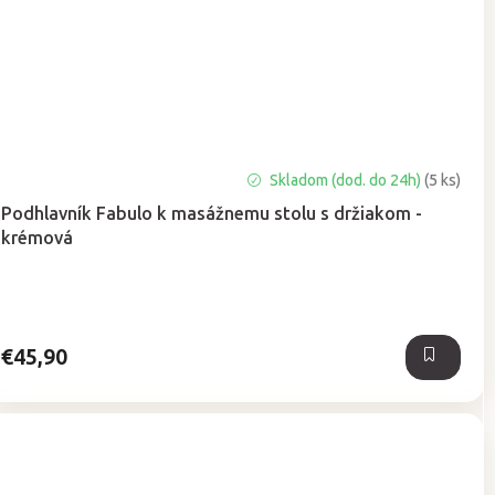
Priemerné
Skladom (dod. do 24h)
(5 ks)
hodnotenie
Podhlavník Fabulo k masážnemu stolu s držiakom -
produktu
krémová
je
5,0
z
5
hviezdičiek.
€45,90