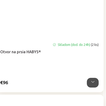
Priemerné
Skladom (dod. do 24h)
(2 ks)
hodnotenie
Otvor na prsia HABYS®
produktu
je
5,0
z
5
hviezdičiek.
€96