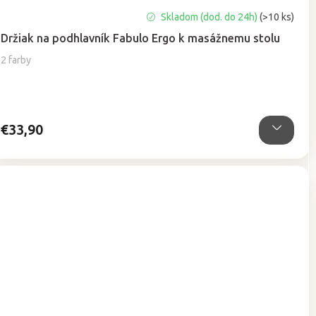
Priemerné
Skladom (dod. do 24h)
(>10 ks)
hodnotenie
Držiak na podhlavník Fabulo Ergo k masážnemu stolu
produktu
je
2 farby
5,0
z
5
hviezdičiek.
€33,90