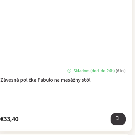
Priemerné
Skladom (dod. do 24h)
(6 ks)
hodnotenie
Závesná polička Fabulo na masážny stôl
produktu
je
5,0
z
5
hviezdičiek.
€33,40