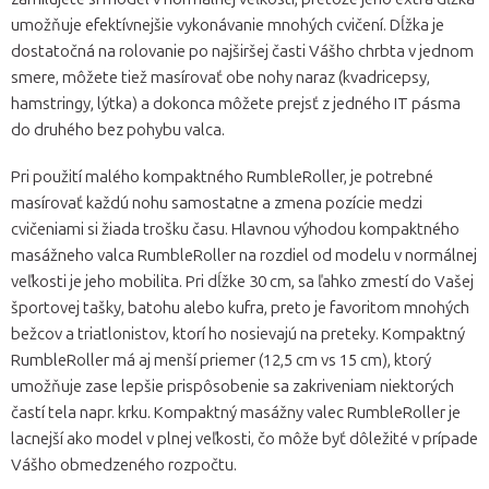
umožňuje efektívnejšie vykonávanie mnohých cvičení. Dĺžka je
dostatočná na rolovanie po najširšej časti Vášho chrbta v jednom
smere, môžete tiež masírovať obe nohy naraz (kvadricepsy,
hamstringy, lýtka) a dokonca môžete prejsť z jedného IT pásma
do druhého bez pohybu valca.
Pri použití malého kompaktného RumbleRoller, je potrebné
masírovať každú nohu samostatne a zmena pozície medzi
cvičeniami si žiada trošku času. Hlavnou výhodou kompaktného
masážneho valca RumbleRoller na rozdiel od modelu v normálnej
veľkosti je jeho mobilita. Pri dĺžke 30 cm, sa ľahko zmestí do Vašej
športovej tašky, batohu alebo kufra, preto je favoritom mnohých
bežcov a triatlonistov, ktorí ho nosievajú na preteky. Kompaktný
RumbleRoller má aj menší priemer (12,5 cm vs 15 cm), ktorý
umožňuje zase lepšie prispôsobenie sa zakriveniam niektorých
častí tela napr. krku. Kompaktný masážny valec RumbleRoller je
lacnejší ako model v plnej veľkosti, čo môže byť dôležité v prípade
Vášho obmedzeného rozpočtu.