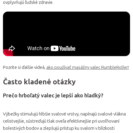
ovplyvňujú ľudské zdravie.
Pozrite si ďalšie videá,
ako používať masážny valec RumbleRoller!
Často kladené otázky
Prečo hrboľatý valec je lepší ako hladký?
Výbežky stimulujú hlbšie svalové vrstvy, napínajú svalové vlákna
celistvejšie, sústreďujú tlak oveľa efektívnejšie pri uvoľňovaní
bolestivých bodov a zlepšujú prístup ku svalom v blízkosti