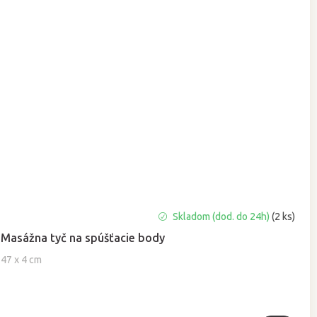
Priemerné
Skladom (dod. do 24h)
(2 ks)
hodnotenie
Masážna tyč na spúšťacie body
produktu
je
47 x 4 cm
5,0
z
5
hviezdičiek.