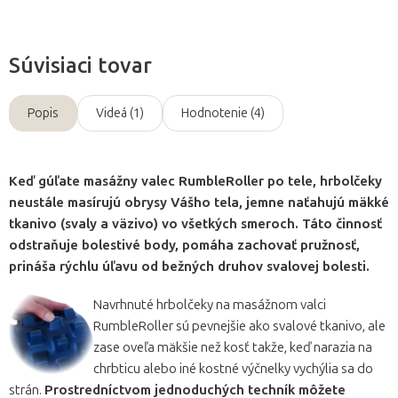
Súvisiaci tovar
Popis
Videá (1)
Hodnotenie (4)
Keď gúľate masážny valec RumbleRoller po tele, hrbolčeky
neustále masírujú obrysy Vášho tela, jemne naťahujú mäkké
tkanivo (svaly a väzivo) vo všetkých smeroch. Táto činnosť
odstraňuje bolestivé body, pomáha zachovať pružnosť,
prináša rýchlu úľavu od bežných druhov svalovej bolesti.
Navrhnuté hrbolčeky na masážnom valci
RumbleRoller sú pevnejšie ako svalové tkanivo, ale
zase oveľa mäkšie než kosť takže, keď narazia na
chrbticu alebo iné kostné výčnelky vychýlia sa do
strán.
Prostredníctvom jednoduchých techník môžete