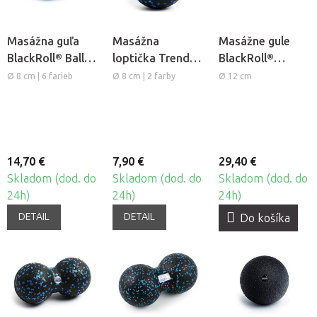
Masážna guľa
Masážna
Masážne gule
BlackRoll® Ball
loptička Trendy
BlackRoll®
Mini
Bola M
DuoBall
Ø 8 cm | 6 farieb
Ø 8 cm | 2 farby
Ø 12 cm
14,70 €
7,90 €
29,40 €
Skladom (dod. do
Skladom (dod. do
Skladom (dod. do
24h)
24h)
24h)
DETAIL
DETAIL
Do košíka