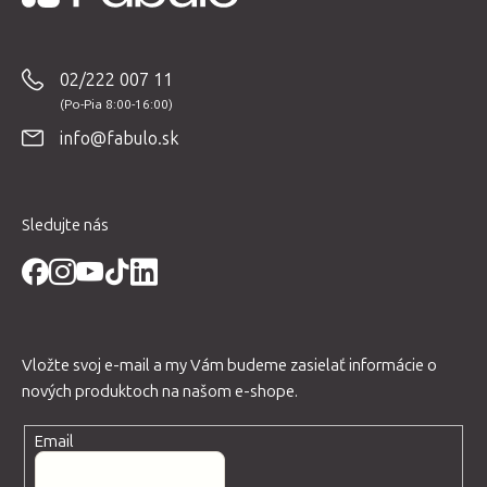
Z
á
p
02/222 007 11
ä
t
info@fabulo.sk
i
e
Sledujte nás
Vložte svoj e-mail a my Vám budeme zasielať informácie o
nových produktoch na našom e-shope.
Email