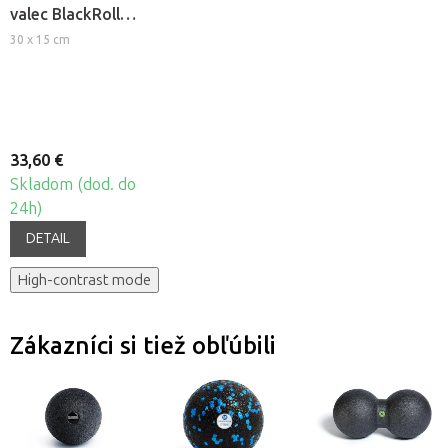
valec BlackRoll®
Standard
30 x 15 cm
33,60 €
Skladom (dod. do
24h)
DETAIL
High-contrast mode
Zákazníci si tiež obľúbili