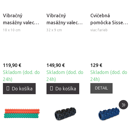
Vibračný
Vibračný
Cvičebná
masážny valec
masážny valec
pomôcka Sissel
TriggerPoint
TriggerPoint
Spinefitter
18 x 10 cm
32 x 9 cm
viac farieb
CHARGE VIBE
GRID VIBE Plus
Foam Roller
119,90 €
149,90 €
129 €
Skladom (dod. do
Skladom (dod. do
Skladom (dod. do
24h)
24h)
24h)
DETAIL
Do košíka
Do košíka