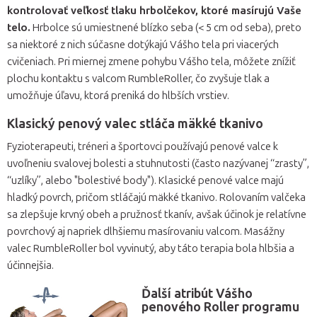
kontrolovať veľkosť tlaku hrbolčekov, ktoré masírujú Vaše
telo.
Hrbolce sú umiestnené blízko seba (< 5 cm od seba), preto
sa niektoré z nich súčasne dotýkajú Vášho tela pri viacerých
cvičeniach. Pri miernej zmene pohybu Vášho tela, môžete znížiť
plochu kontaktu s valcom RumbleRoller, čo zvyšuje tlak a
umožňuje úľavu, ktorá preniká do hlbších vrstiev.
Klasický penový valec stláča mäkké tkanivo
Fyzioterapeuti, tréneri a športovci používajú penové valce k
uvoľneniu svalovej bolesti a stuhnutosti (často nazývanej “zrasty”,
“uzlíky”, alebo "bolestivé body"). Klasické penové valce majú
hladký povrch, pričom stláčajú mäkké tkanivo. Rolovaním valčeka
sa zlepšuje krvný obeh a pružnosť tkanív, avšak účinok je relatívne
povrchový aj napriek dlhšiemu masírovaniu valcom. Masážny
valec RumbleRoller bol vyvinutý, aby táto terapia bola hlbšia a
účinnejšia.
Ďalší atribút Vášho
penového Roller programu