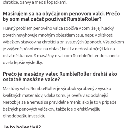
chrbtice, panvy a medzi lopatkami.
Masírujem sa na obyčajnom penovom valci. Prečo
by som mal začať používať RumbleRoller?
Hlavný problém penového valca spočíva v tom, že jej hladký
povrch nevyhovuje mnohým oblastiam tela, napr. v blízkosti
výbežkov stavcov na chrbtici a pri svalových úponoch. Výsledkom
je zvýšené pôsobenie na oblasť kostí a nedostatočný tlak na
ostatné tkanivo. S masážnym valcom RumbleRoller dosiahnete
oveľa lepšie výsledky.
Prečo je masážny valec RumbleRoller drahší ako
ostatné masážne valce?
Masážny valec RumbleRoller je výrobok vyrobený z vysoko
kvalitných materiálov, vďaka tomu je oveľa viac odolnejší.
Nerozbije sa a nemusí sa pravidelne meniť, ako je to v prípade
bežných penových valčekov, takže ide o efektívnejšiu
dlhodobejšiu investíciu.
Je to bolestivé?