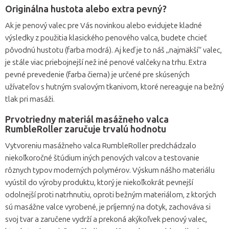
Originálna hustota alebo extra pevný?
Ak je penový valec pre Vás novinkou alebo evidujete kladné
výsledky z použitia klasického penového valca, budete chcieť
pôvodnú hustotu (farba modrá). Aj keď je to náš „najmäkší“ valec,
je stále viac priebojnejší než iné penové valčeky na trhu. Extra
pevné prevedenie (farba čierna) je určené pre skúsených
užívateľov s hutným svalovým tkanivom, ktoré nereaguje na bežný
tlak pri masáži.
Prvotriedny materiál masážneho valca
RumbleRoller zaručuje trvalú hodnotu
Vytvoreniu masážneho valca RumbleRoller predchádzalo
niekoľkoročné štúdium iných penových valcov a testovanie
rôznych typov moderných polymérov. Výskum nášho materiálu
vyústil do výroby produktu, ktorý je niekoľkokrát pevnejší
odolnejší proti natrhnutiu, oproti bežným materiálom, z ktorých
sú masážne valce vyrobené, je príjemný na dotyk, zachováva si
svoj tvar a zaručene vydrží a prekoná akýkoľvek penový valec,