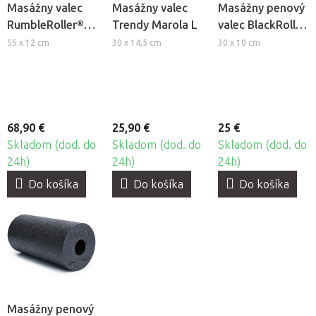
Masážny valec
Masážny valec
Masážny penový
RumbleRoller®
Trendy Marola L
valec BlackRoll®
Gator
Slim
55 x 12 cm
30 x 14,5 cm
30 x 10 cm
68,90 €
25,90 €
25 €
Skladom (dod. do
Skladom (dod. do
Skladom (dod. do
24h)
24h)
24h)
Do košíka
Do košíka
Do košíka
Masážny penový