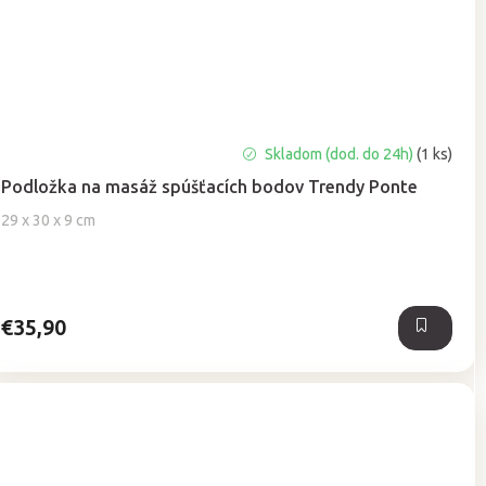
Priemerné
Skladom (dod. do 24h)
(1 ks)
hodnotenie
Podložka na masáž spúšťacích bodov Trendy Ponte
produktu
je
29 x 30 x 9 cm
5,0
z
5
hviezdičiek.
€35,90