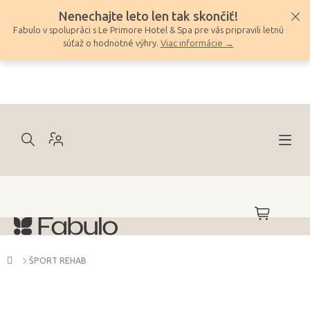
Prejsť
Nenechajte leto len tak skončiť!
na
Fabulo v spolupráci s Le Primore Hotel & Spa pre vás pripravili letnú
obsah
súťaž o hodnotné výhry.
Viac informácie →
NÁKUPNÝ
KOŠÍK
Domov
ŠPORT REHAB