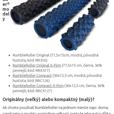
er®
mo
del
y
RumbleRoller Original (77,5x15cm, modrá, pôvodná
hustota, kód: RR316)
RumbleRoller Original X-Firm
(77,5x15 cm, čierna, 36%
pevnejší, kód: RRX317)
RumbleRoller Compact
(30x12,5 cm, modrá, pôvodná
hustota, kód: RRC126)
RumbleRoller Compact X-Firm
(30x12,5 cm, čierna, 36%
pevnejší, kód: RRCX127)
Originálny (veľký) alebo kompaktný (malý)?
Ak chcete používať RumbleRoller na jednom mieste napr. doma,
zamilujete si model v normálnej veľkosti, pretože jeho extra dĺžka