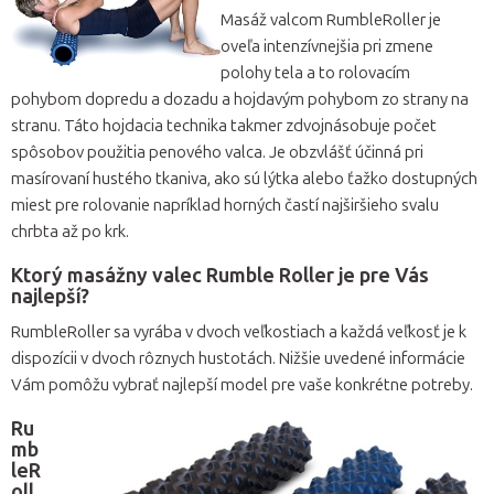
Masáž valcom RumbleRoller je
oveľa intenzívnejšia pri zmene
polohy tela a to rolovacím
pohybom dopredu a dozadu a hojdavým pohybom zo strany na
stranu. Táto hojdacia technika takmer zdvojnásobuje počet
spôsobov použitia penového valca. Je obzvlášť účinná pri
masírovaní hustého tkaniva, ako sú lýtka alebo ťažko dostupných
miest pre rolovanie napríklad horných častí najširšieho svalu
chrbta až po krk.
Ktorý masážny valec Rumble Roller je pre Vás
najlepší?
RumbleRoller sa vyrába v dvoch veľkostiach a každá veľkosť je k
dispozícii v dvoch rôznych hustotách. Nižšie uvedené informácie
Vám pomôžu vybrať najlepší model pre vaše konkrétne potreby.
Ru
mb
leR
oll