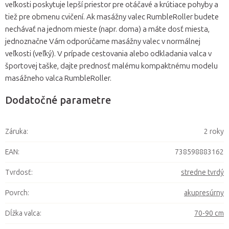
veľkosti poskytuje lepší priestor pre otáčavé a krútiace pohyby a
tiež pre obmenu cvičení. Ak masážny valec RumbleRoller budete
nechávať na jednom mieste (napr. doma) a máte dosť miesta,
jednoznačne Vám odporúčame masážny valec v normálnej
veľkosti (veľký). V prípade cestovania alebo odkladania valca v
športovej taške, dajte prednosť malému kompaktnému modelu
masážneho valca RumbleRoller.
Dodatočné parametre
Záruka
:
2 roky
EAN
:
738598883162
Tvrdosť
:
stredne tvrdý
Povrch
:
akupresúrny
Dĺžka valca
:
70-90 cm