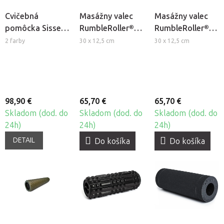
Cvičebná
Masážny valec
Masážny valec
pomôcka Sissel®
RumbleRoller®
RumbleRoller®
Spinefitter
Compact X-Firm
Compact
2 farby
30 x 12,5 cm
30 x 12,5 cm
Junior
98,90 €
65,70 €
65,70 €
Skladom (dod. do
Skladom (dod. do
Skladom (dod. do
24h)
24h)
24h)
DETAIL
Do košíka
Do košíka