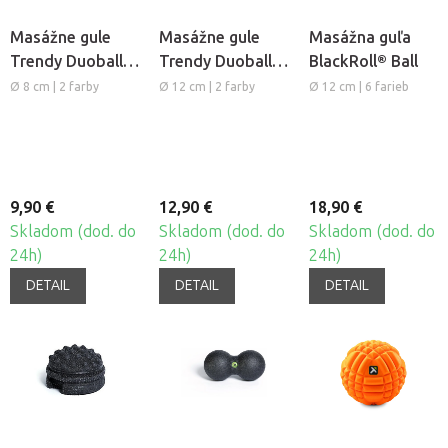
Masážne gule
Masážne gule
Masážna guľa
Trendy Duoball
Trendy Duoball
BlackRoll® Ball
Dupla
Dupla XL
Ø 8 cm | 2 farby
Ø 12 cm | 2 farby
Ø 12 cm | 6 farieb
9,90 €
12,90 €
18,90 €
Skladom (dod. do
Skladom (dod. do
Skladom (dod. do
24h)
24h)
24h)
DETAIL
DETAIL
DETAIL