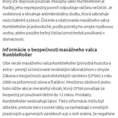
ktorý ste doposiaľ používali. Masážny valec RumbleRoller je
hladký, jeho nepriepustný povrch odpudzuje väčšinu nečistôt. Je
vodotesný a obsahuje antimikrobiálnu zložku, ktorá zabraňuje
rastu baktérií a plesní. Čistenie a ošetrovanie masážneho valca
RumbleRoller je jednoduché, podľa potreby ho umyte mydlovou
vodou, alebo použite bežný čistiaci prostriedok používaný v
domácnosti.
Informácie o bezpečnosti masážneho valca
RumbleRoller
Obe verzie masážneho valca RumbleRoller (pôvodná hustota a
extra – pevný) sú testované nezávislým laboratóriom v zmysle
Zákona o bezpečnosti spotrebiteľských výrobkov (CPSIA) z roku
2008 na prítomnosť olova a ftalátov. Množstvo obidvoch jedov
bolo nižšie ako je merateľný obsah, ktorý CPSIA považuje za
bezpečný pri používaní deťmi do 12 rokov. Produkty
RumbleRoller neobsahujú latex. Tieto informácie môžu byť
dôležité, pretože tieto toxické látky sa nachádzajú v mnohých
plastových a gumených výrobkoch a je o nich známe, že negatívne