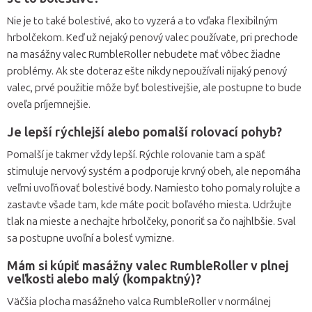
Nie je to také bolestivé, ako to vyzerá a to vďaka flexibilným
hrbolčekom. Keď už nejaký penový valec používate, pri prechode
na masážny valec RumbleRoller nebudete mať vôbec žiadne
problémy. Ak ste doteraz ešte nikdy nepoužívali nijaký penový
valec, prvé použitie môže byť bolestivejšie, ale postupne to bude
oveľa príjemnejšie.
Je lepší rýchlejší alebo pomalší rolovací pohyb?
Pomalší je takmer vždy lepší. Rýchle rolovanie tam a späť
stimuluje nervový systém a podporuje krvný obeh, ale nepomáha
veľmi uvoľňovať bolestivé body. Namiesto toho pomaly rolujte a
zastavte všade tam, kde máte pocit boľavého miesta. Udržujte
tlak na mieste a nechajte hrbolčeky, ponoriť sa čo najhlbšie. Sval
sa postupne uvoľní a bolesť vymizne.
Mám si kúpiť masážny valec RumbleRoller v plnej
veľkosti alebo malý (kompaktný)?
Väčšia plocha masážneho valca RumbleRoller v normálnej