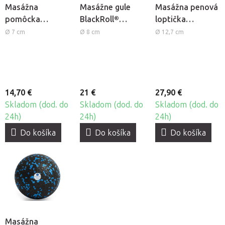
Masážna
Masážne gule
Masážna penová
pomôcka
BlackRoll®
loptička
BlackRoll®
DuoBall Mini
TriggerPoint
Ø 7 cm
Ø 8 cm
Ø 12,7 cm
Twister
GRID Ball
14,70 €
21 €
27,90 €
Skladom (dod. do
Skladom (dod. do
Skladom (dod. do
24h)
24h)
24h)
Do košíka
Do košíka
Do košíka
Masážna