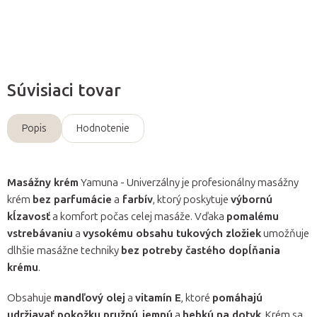
Opýtať sa
Súvisiaci tovar
Popis
Hodnotenie
Masážny krém
Yamuna - Univerzálny je profesionálny masážny
krém
bez parfumácie
a
farbív
, ktorý poskytuje
výbornú
kĺzavosť
a komfort počas celej masáže. Vďaka
pomalému
vstrebávaniu
a
vysokému obsahu tukových zložiek
umožňuje
dlhšie masážne techniky
bez potreby častého dopĺňania
krému
.
Obsahuje
mandľový olej
a
vitamín E
, ktoré
pomáhajú
udržiavať pokožku pružnú
,
jemnú
a
hebkú na dotyk
. Krém sa