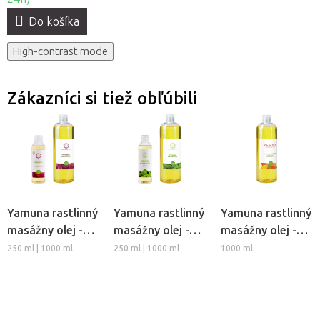
Do košíka
High-contrast mode
Zákazníci si tiež obľúbili
Yamuna rastlinný
Yamuna rastlinný
Yamuna rastlinný
masážny olej -
masážny olej -
masážny olej -
Hrozno
Medovka
Mango
250 ml | 1000 ml
250 ml | 1000 ml
1000 ml