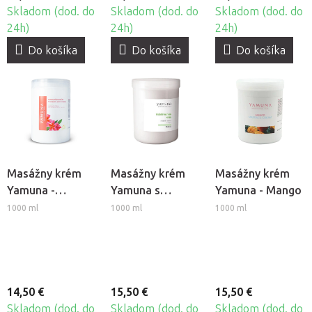
Skladom (dod. do
Skladom (dod. do
Skladom (dod. do
24h)
24h)
24h)
Do košíka
Do košíka
Do košíka
Masážny krém
Masážny krém
Masážny krém
Yamuna -
Yamuna s
Yamuna - Mango
Frangipani-
Hydrofil-nonion
1000 ml
1000 ml
1000 ml
Jazmín
14,50 €
15,50 €
15,50 €
Skladom (dod. do
Skladom (dod. do
Skladom (dod. do