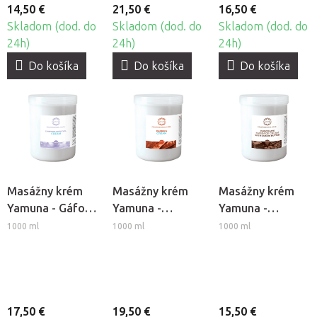
14,50 €
21,50 €
16,50 €
Skladom (dod. do
Skladom (dod. do
Skladom (dod. do
24h)
24h)
24h)
Do košíka
Do košíka
Do košíka
Masážny krém
Masážny krém
Masážny krém
Yamuna - Gáfor-
Yamuna -
Yamuna -
Mentol
Paprika
Čokoláda
1000 ml
1000 ml
1000 ml
17,50 €
19,50 €
15,50 €