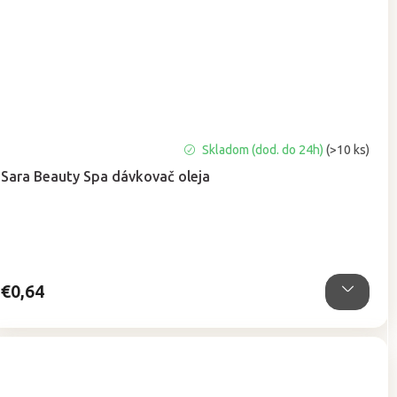
Priemerné
Skladom (dod. do 24h)
(>10 ks)
hodnotenie
Sara Beauty Spa dávkovač oleja
produktu
je
5,0
z
5
hviezdičiek.
€0,64