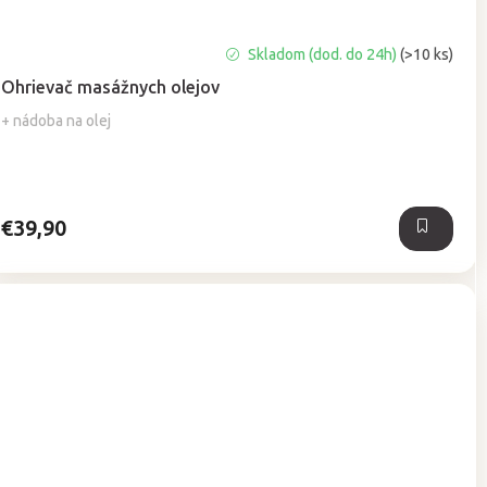
Priemerné
Skladom (dod. do 24h)
(>10 ks)
hodnotenie
Ohrievač masážnych olejov
produktu
je
+ nádoba na olej
5,0
z
5
hviezdičiek.
€39,90