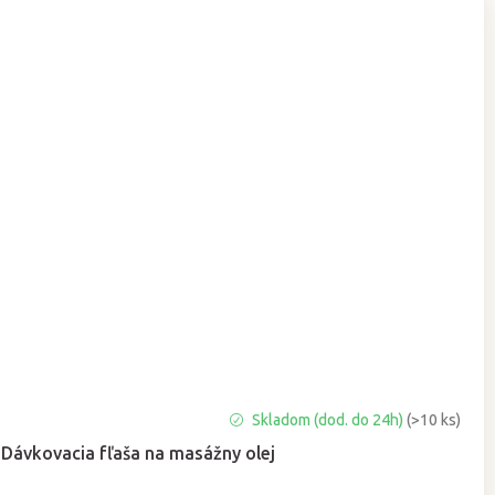
Priemerné
Skladom (dod. do 24h)
(>10 ks)
hodnotenie
Dávkovacia fľaša na masážny olej
produktu
je