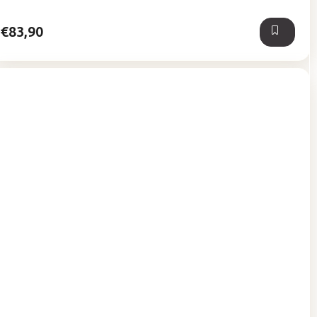
5
hviezdičiek.
€83,90