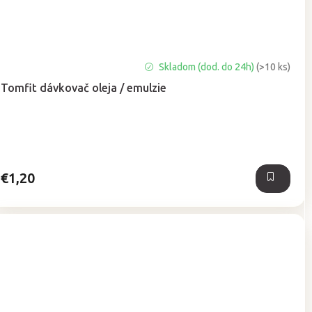
Priemerné
Skladom (dod. do 24h)
(>10 ks)
hodnotenie
Tomfit dávkovač oleja / emulzie
produktu
je
5,0
z
5
hviezdičiek.
€1,20