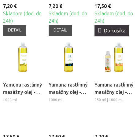
7,20 €
7,20 €
17,50 €
Skladom (dod. do
Skladom (dod. do
Skladom (dod. do
24h)
24h)
24h)
DETAIL
DETAIL
Do košíka
Yamuna rastlinný
Yamuna rastlinný
Yamuna rastlinný
masážny olej -
masážny olej -
masážny olej -
Zázvor-Limetka
ForHim
Pomaranč-
1000 ml
1000 ml
250 ml | 1000 ml
Škorica
17,50 €
17,50 €
7,20 €