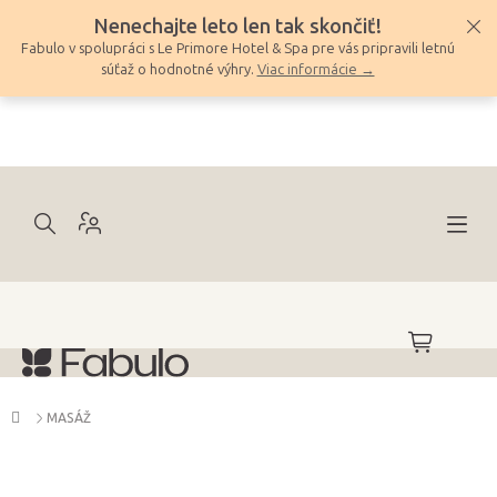
Prejsť
Nenechajte leto len tak skončiť!
na
Fabulo v spolupráci s Le Primore Hotel & Spa pre vás pripravili letnú
obsah
súťaž o hodnotné výhry.
Viac informácie →
NÁKUPNÝ
KOŠÍK
Domov
MASÁŽ