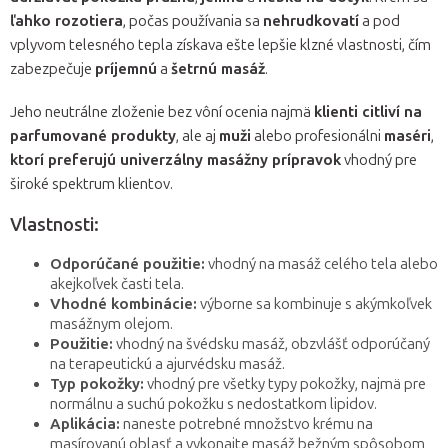
ľahko rozotiera
, počas používania sa
nehrudkovatí
a pod
vplyvom telesného tepla získava ešte lepšie klzné vlastnosti, čím
zabezpečuje
príjemnú
a
šetrnú masáž
.
Jeho neutrálne zloženie bez vôní ocenia najmä
klienti citliví na
parfumované produkty
, ale aj
muži
alebo profesionálni
maséri
,
ktorí preferujú univerzálny masážny prípravok
vhodný pre
široké spektrum klientov.
Vlastnosti:
Odporúčané použitie:
vhodný na masáž celého tela alebo
akejkoľvek časti tela.
Vhodné kombinácie:
výborne sa kombinuje s akýmkoľvek
masážnym olejom.
Použitie:
vhodný na švédsku masáž, obzvlášť odporúčaný
na terapeutickú a ajurvédsku masáž.
Typ pokožky:
vhodný pre všetky typy pokožky, najmä pre
normálnu a suchú pokožku s nedostatkom lipidov.
Aplikácia:
naneste potrebné množstvo krému na
masírovanú oblasť a vykonajte masáž bežným spôsobom