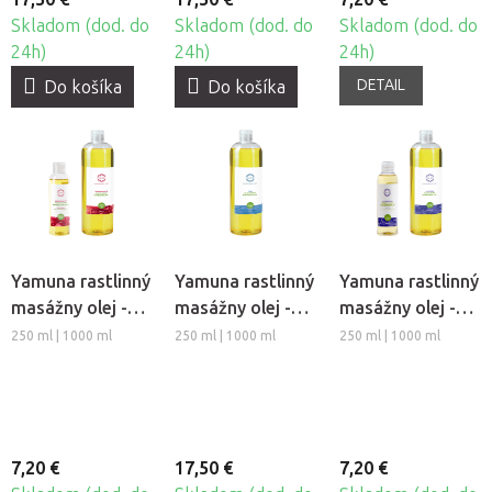
Skladom (dod. do
Skladom (dod. do
Skladom (dod. do
24h)
24h)
24h)
DETAIL
Do košíka
Do košíka
Yamuna rastlinný
Yamuna rastlinný
Yamuna rastlinný
masážny olej -
masážny olej -
masážny olej -
Granátové jablko
Yogi
Levanduľa
250 ml | 1000 ml
250 ml | 1000 ml
250 ml | 1000 ml
7,20 €
17,50 €
7,20 €