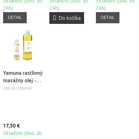
Skladom (dod. do
Skladom (dod. do
Skladom (dod. do
24h)
24h)
24h)
DETAIL
DETAIL
Do košíka
Yamuna rastlinný
masážny olej -
Frangipani-
250 ml | 1000 ml
Jazmín
17,50 €
Skladom (dod. do