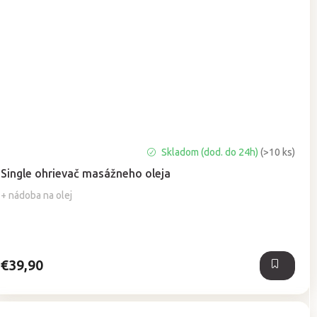
Priemerné
Skladom (dod. do 24h)
(>10 ks)
hodnotenie
Single ohrievač masážneho oleja
produktu
je
+ nádoba na olej
5,0
z
5
hviezdičiek.
€39,90