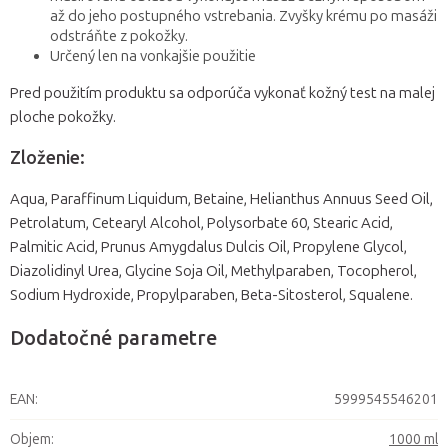
až do jeho postupného vstrebania. Zvyšky krému po masáži
odstráňte z pokožky.
Určený len na vonkajšie použitie
Pred použitím produktu sa odporúča vykonať kožný test na malej
ploche pokožky.
Zloženie:
Aqua, Paraffinum Liquidum, Betaine, Helianthus Annuus Seed Oil,
Petrolatum, Cetearyl Alcohol, Polysorbate 60, Stearic Acid,
Palmitic Acid, Prunus Amygdalus Dulcis Oil, Propylene Glycol,
Diazolidinyl Urea, Glycine Soja Oil, Methylparaben, Tocopherol,
Sodium Hydroxide, Propylparaben, Beta-Sitosterol, Squalene.
Dodatočné parametre
EAN
:
5999545546201
Objem
:
1000 ml