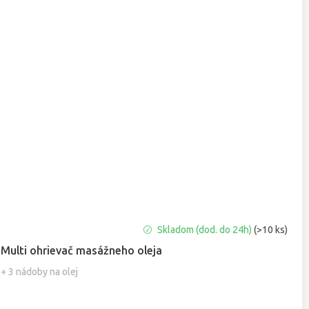
Priemerné
Skladom (dod. do 24h)
(>10 ks)
hodnotenie
Multi ohrievač masážneho oleja
produktu
je
+ 3 nádoby na olej
5,0
z