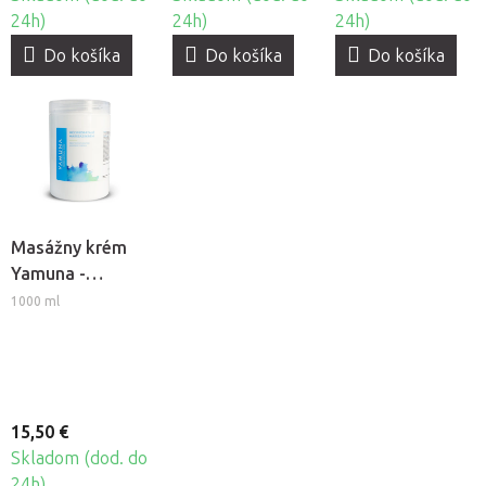
24h)
24h)
24h)
Do košíka
Do košíka
Do košíka
Masážny krém
Yamuna -
Hĺbkovo
1000 ml
hydratačný
15,50 €
Skladom (dod. do
24h)