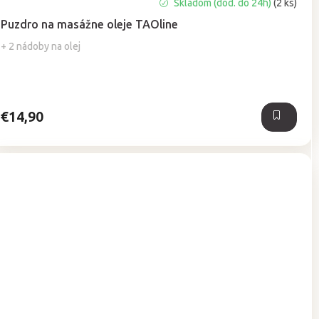
Priemerné
Skladom (dod. do 24h)
(2 ks)
hodnotenie
Puzdro na masážne oleje TAOline
produktu
je
+ 2 nádoby na olej
5,0
z
5
hviezdičiek.
€14,90