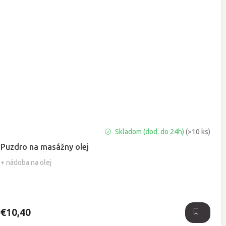
Priemerné
Skladom (dod. do 24h)
(>10 ks)
hodnotenie
Puzdro na masážny olej
produktu
je
+ nádoba na olej
5,0
z
5
hviezdičiek.
€10,40