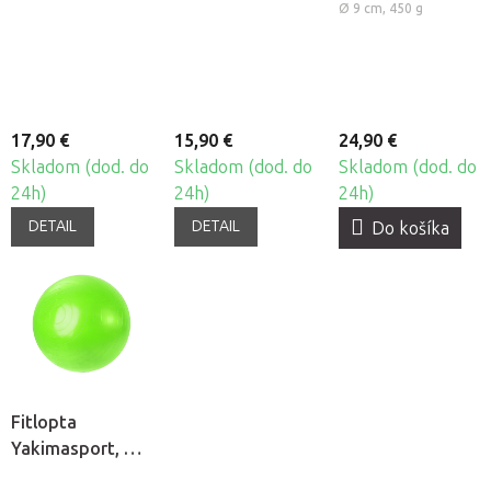
cm
cm
PILATES Toning
Ø 9 cm, 450 g
Ball, 2ks
17,90 €
15,90 €
24,90 €
Skladom (dod. do
Skladom (dod. do
Skladom (dod. do
24h)
24h)
24h)
DETAIL
DETAIL
Do košíka
Fitlopta
Yakimasport, Ø
75 cm