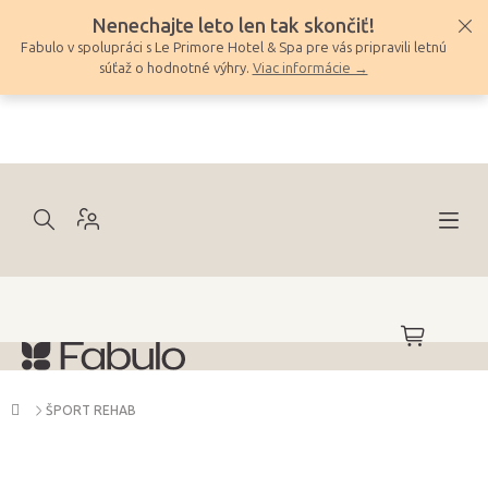
Prejsť
Nenechajte leto len tak skončiť!
na
Fabulo v spolupráci s Le Primore Hotel & Spa pre vás pripravili letnú
obsah
súťaž o hodnotné výhry.
Viac informácie →
NÁKUPNÝ
KOŠÍK
Domov
ŠPORT REHAB