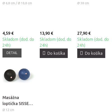
65 cm
Circle - magický
Ø 6,8 cm / Ø 10,8 cm
Ø 38 cm
kruh
4,59 €
13,90 €
27,90 €
Skladom (dod. do
Skladom (dod. do
Skladom (dod. do
24h)
24h)
24h)
DETAIL
Do košíka
Do košíka
Masážna
loptička SISSEL®
Myofascia Ball
Ø 12 cm