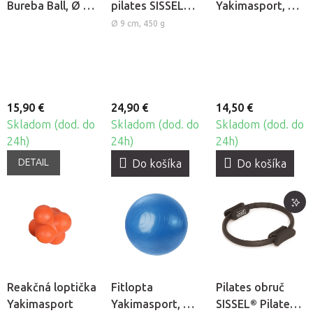
Bureba Ball, Ø 55
pilates SISSEL®
Yakimasport, Ø
cm
PILATES Toning
75 cm
Ø 9 cm, 450 g
Ball, 2ks
15,90 €
24,90 €
14,50 €
Skladom (dod. do
Skladom (dod. do
Skladom (dod. do
24h)
24h)
24h)
DETAIL
Do košíka
Do košíka
Reakčná loptička
Fitlopta
Pilates obruč
Yakimasport
Yakimasport, Ø
SISSEL® Pilates