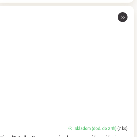
Priemerné
Skladom (dod. do 24h)
(7 ks)
hodnotenie