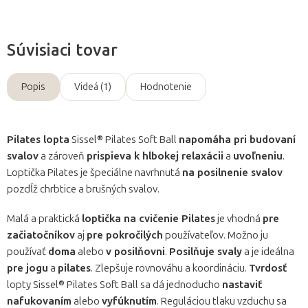
Súvisiaci tovar
Popis
Videá (1)
Hodnotenie
Pilates lopta
Sissel® Pilates Soft Ball
napomáha pri budovaní
svalov
a zároveň
prispieva k hlbokej relaxácii
a
uvoľneniu
.
Loptička Pilates je špeciálne navrhnutá
na posilnenie svalov
pozdĺž chrbtice a brušných svalov.
Malá a praktická
loptička na cvičenie Pilates
je vhodná
pre
začiatočníkov
aj
pre pokročilých
používateľov. Možno ju
používať
doma
alebo
v posilňovni
.
Posilňuje svaly
a je ideálna
pre jogu
a
pilates
. Zlepšuje rovnováhu a koordináciu.
Tvrdosť
lopty Sissel® Pilates Soft Ball sa dá jednoducho
nastaviť
nafukovaním
alebo
vyfúknutím
. Reguláciou tlaku vzduchu sa