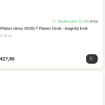
Priemerné
Skladom (dod. do 24h)
(9 ks)
hodnotenie
Pilates obruč SISSEL® Pilates Circle - magický kruh
produktu
je
Ø 38 cm
4,8
z
5
hviezdičiek.
€27,90