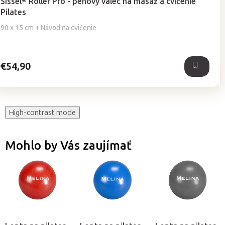
Sissel® Roller Pro - penový valec na masáž a cvičenie
produktu
Pilates
je
4,9
90 x 15 cm + Návod na cvičenie
z
5
hviezdičiek.
€54,90
High-contrast mode
Mohlo by Vás zaujímať