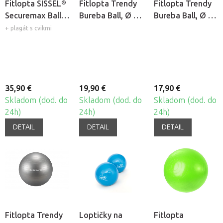
Fitlopta SISSEL®
Fitlopta Trendy
Fitlopta Trendy
Securemax Ball -
Bureba Ball, Ø 75
Bureba Ball, Ø 65
Ø 65 cm
cm
cm
+ plagát s cvikmi
35,90 €
19,90 €
17,90 €
Skladom (dod. do
Skladom (dod. do
Skladom (dod. do
24h)
24h)
24h)
DETAIL
DETAIL
DETAIL
Fitlopta Trendy
Loptičky na
Fitlopta