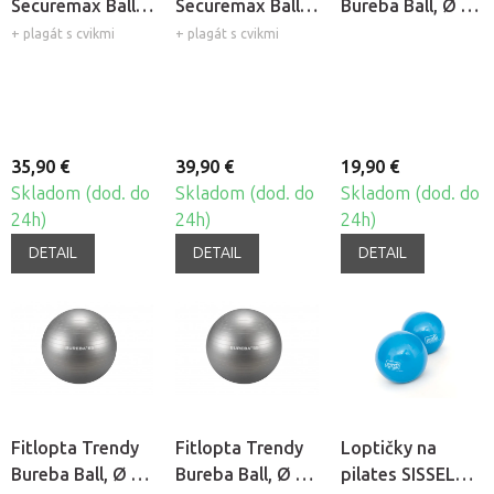
Securemax Ball -
Securemax Ball -
Bureba Ball, Ø 75
Ø 65 cm
Ø 75 cm
cm
+ plagát s cvikmi
+ plagát s cvikmi
35,90 €
39,90 €
19,90 €
Skladom (dod. do
Skladom (dod. do
Skladom (dod. do
24h)
24h)
24h)
DETAIL
DETAIL
DETAIL
Fitlopta Trendy
Fitlopta Trendy
Loptičky na
Bureba Ball, Ø 65
Bureba Ball, Ø 55
pilates SISSEL®