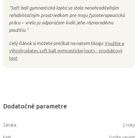
"Soft ball gymnastická lopta sa stala nenahraditeľným
rehabilitačným prostriedkom pre moju fyzioterapeutickú
prácu – vrelo ju odporúčam kvôli jeho rôznorodému
použitiu."
Celý článok si môžete prečítať na našom blogu:
Využitie a
výhody pilates soft ball gymnastickej lopty - produktový
test
Dodatočné parametre
Záruka
:
2 roky
EAN
:
Zvoľte variant