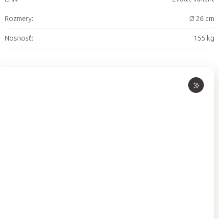
Rozmery
:
Ø 26 cm
Nosnosť
:
155 kg