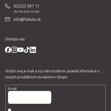
p
02/222 007 11
ä
t
info@fabulo.sk
i
e
Sledujte nás
Vložte svoj e-mail a my Vám budeme zasielať informácie o
nových produktoch na našom e-shope.
Email