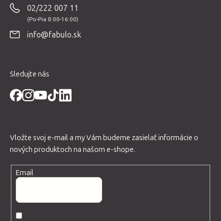
02/222 007 11
ä
t
info@fabulo.sk
i
e
Sledujte nás
Vložte svoj e-mail a my Vám budeme zasielať informácie o
nových produktoch na našom e-shope.
Email