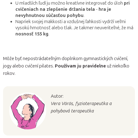
U mladších ľudí ju možno kreatívne integrovať do úloh
pri
cvičeniach na zlepšenie držania tela
-
hra je
nevyhnutnou súčasťou pohybu
.
Napriek svojej mäkkosti a vzdušnej ľahkosti vydrží veľmi
vysokú hmotnosť alebo tlak. Je takmer neuveriteľné, že má
nosnosť 155 kg
.
Môže byť nepostrádateľným doplnkom gymnastických cvičení,
jogy alebo cvičení pilates.
Používam ju pravidelne
už niekoľko
rokov.
Autor:
Vera Vörös, fyzioterapeutka a
pohybová terapeutka