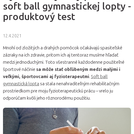
soft ball gymnastickej lopty -
produktový test
12.4.2021
Mnohí od zložitých a drahých pomôcok očakávajú spasiteľské
zázraky na ich zdravie, pritom ich aj tentoraz musíme hľadať
medzi jednoduchými. Toto všestranné každodenne použiteľné
športové náčinie
sa môže stať obľúbeným medzi malými i
veľkými, športovcami aj fyzioterapeutmi
.
Soft ball
gymnastická lopta
sa stala nenahraditeľným rehabilitačným
prostriedkom pre moju fyzioterapeutickú prácu – vrelo ju
odporúčam kvôli jeho rôznorodému použitiu.