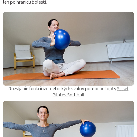
len po hranicu bolesti.
Rozvíjanie funkcií izometrických svalov pomocou lopty
Sissel
Pilates Soft ball