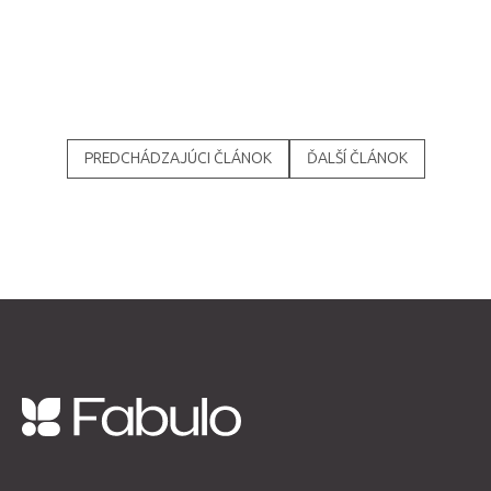
PREDCHÁDZAJÚCI ČLÁNOK
ĎALŠÍ ČLÁNOK
Z
á
p