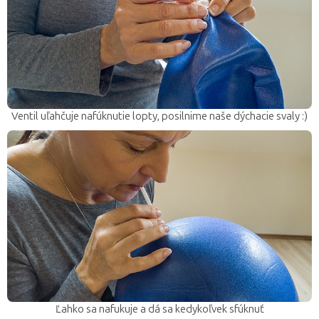
Ventil uľahčuje nafúknutie lopty, posilnime naše dýchacie svaly :)
Ľahko sa nafukuje a dá sa kedykoľvek sfúknuť