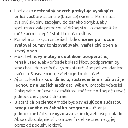
Lopta ako
nestabilný povrch poskytuje vynikajúcu
príležitosť
pre balančné (balance) cvičenia, ktoré nútia
svalovú skupinu zapojenú do daného pohybu, aby
spolupracovala pomocou súdržnej sily. To znamená, že
môže účinne zlepšiť stabilitu našich kĺbov.
Pomáha pri takých cvičeniach, kde
chceme pomocou
svalovej pumpy tonizovať svaly
,
lymfatický obeh a
krvný obeh
.
Môže byť
nevyhnutným doplnkom pooperačnej
rehabilitácie
, ak v prípade bolesti kĺbov podporením by
sme chceli dopomôcť k vykonaniu určitého pohybu daného
cvičenia. S asistenciou je všetko jednoduchšie!
Aj pri cvikoch na
koordináciu, sústredenie a zručnosti je
jednou z najlepších možností výberu
, pretože vďaka jej
ľahkej váhe, príľnavosti a mäkkosti môžeme od nej očakávať
jednoduché a pevné držanie.
U starších pacientov
môže byť
osviežujúcou súčasťou
predpísaného cvičebného programu
- už len jej
jednoduché hádzanie
vyvoláva smiech
, a zlepšuje náladu.
Ak sa odkotúľa, nie sú v ohrozenín krehké predmety, jej
odraz od podlahy je tichý.