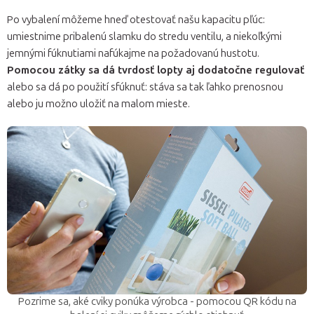
Po vybalení môžeme hneď otestovať našu kapacitu pľúc:
umiestnime pribalenú slamku do stredu ventilu, a niekoľkými
jemnými fúknutiami nafúkajme na požadovanú hustotu.
Pomocou zátky sa dá tvrdosť lopty aj dodatočne regulovať
alebo sa dá po použití sfúknuť: stáva sa tak ľahko prenosnou
alebo ju možno uložiť na malom mieste.
Pozrime sa, aké cviky ponúka výrobca - pomocou QR kódu na