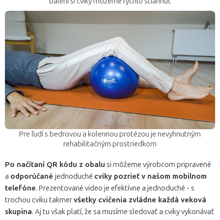
balení si cviky môžeme rýchlo stiahnuť
Pre ľudí s bedrovou a kolennou protézou je nevyhnutným
rehabilitačným prostriedkom
Po načítaní QR kódu z obalu
si môžeme výrobcom pripravené
a
odporúčané
jednoduché
cviky pozrieť v našom mobilnom
telefóne
. Prezentované video je efektívne a jednoduché - s
trochou cviku takmer
všetky cvičenia zvládne každá veková
skupina
. Aj tu však platí, že sa musíme sledovať a cviky vykonávať