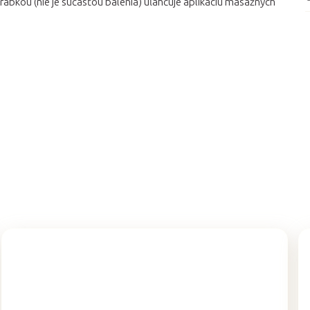
rabkou (nie je súčasťou balenia) uľahčuje aplikáciu masažnych