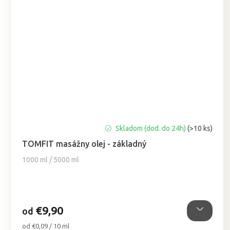
Priemerné
Skladom (dod. do 24h)
(>10 ks)
hodnotenie
TOMFIT masážny olej - základný
produktu
je
1000 ml / 5000 ml
5,0
z
5
hviezdičiek.
€9,90
od
Jednotková
od €0,09 / 10 ml