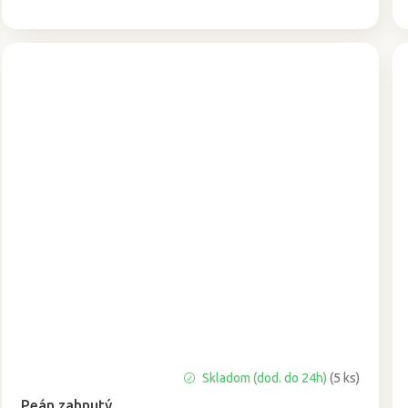
cena:
Priemerné
Skladom (dod. do 24h)
(5 ks)
hodnotenie
Peán zahnutý