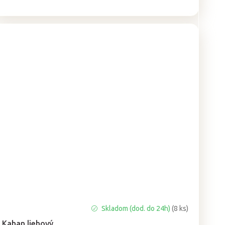
Priemerné
Skladom (dod. do 24h)
(8 ks)
hodnotenie
Kahan liehový