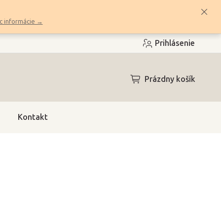
c informácie →
Prihlásenie
NÁKUPNÝ
Prázdny košík
KOŠÍK
Kontakt
4h)
(>10 ks)