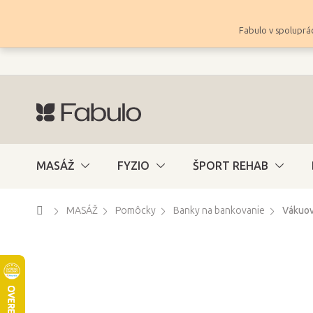
Prejsť
na
Fabulo v spoluprác
obsah
MASÁŽ
FYZIO
ŠPORT REHAB
Domov
MASÁŽ
Pomôcky
Banky na bankovanie
Vákuov