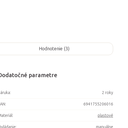
Hodnotenie (3)
Dodatočné parametre
áruka
:
2 roky
EAN
:
6941755206016
ateriál
:
plastové
vládanie
:
manuálne