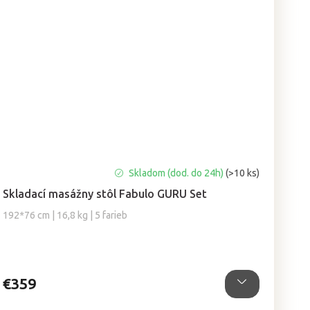
Priemerné
Skladom (dod. do 24h)
(>10 ks)
hodnotenie
Skladací masážny stôl Fabulo GURU Set
produktu
je
192*76 cm | 16,8 kg | 5 farieb
5,0
z
5
hviezdičiek.
€359