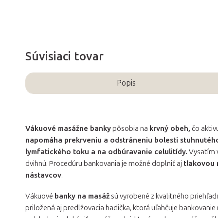
Súvisiaci tovar
Popis
Vákuové masážne banky
pôsobia na
krvný obeh,
čo aktiv
napomáha prekrveniu a odstráneniu bolesti stuhnutého
lymfatického toku a na odbúravanie celulitídy.
Vysatím v
dvihnú. Procedúru bankovania je možné doplniť aj
tlakovou
nástavcov
.
Vákuové
banky na masáž
sú vyrobené z kvalitného priehľa
priložená aj predlžovacia hadička, ktorá uľahčuje bankovanie