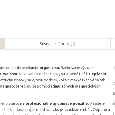
Súvisiace súbory (1)
uje proces
detoxikácie organizmu.
Bankovanie výrazne
 svalstva.
Vákuové masážne banky sú vhodné tiež k
zlepšeniu
zduchu z banky sa vytvorí podtlak, koža a mäkké tkanivá sa tak
Z
 magnetoterapiou
za pomoci
stimulačných magnetických
dného plastu
na profesionálne aj domáce použitie.
V sade je
M
 na horšie dostupných miestach, ako je napriklad chrbát. Odporúča
O