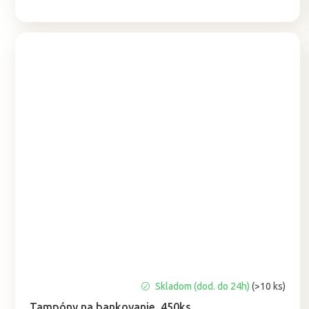
cena:
Priemerné
Skladom (dod. do 24h)
(>10 ks)
hodnotenie
Tampóny na bankovanie, 450ks