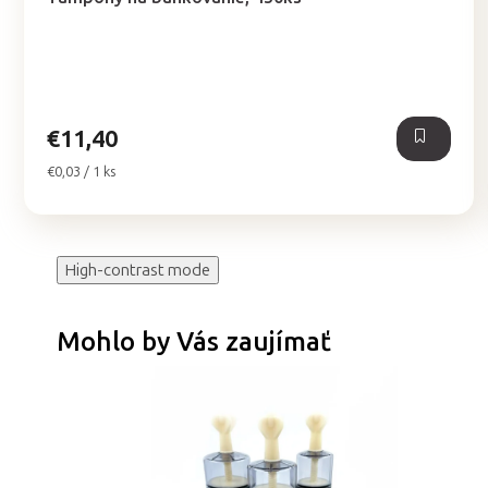
produktu
je
5,0
z
5
hviezdičiek.
€11,40
Jednotková
€0,03 / 1 ks
cena:
High-contrast mode
Mohlo by Vás zaujímať