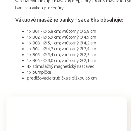
sa k baleniu dokúpiť masážny olej, ktorý spolu s masážnou šk
baniek a výkon procedúry.
Vákuové masážne banky - sada 6ks obsahuje:
1x B01 - Ø 6,8 cm; vnútorný Ø 5,8 cm
1x B02 - Ø 5,9 cm; vnútorný Ø 4,9 cm
1x B03 - Ø 5,1 cm; vnútorný Ø 4,2 cm
1x B04 - Ø 4,3 cm; vnútorný Ø 3,4 cm
1x B05 - Ø 3,4 cm; vnútorný Ø 2,5 cm
1x B06 - Ø 3,0 cm; vnútorný Ø 2,1 cm
4x stimulačný magnetický nástavec
1x pumpička
predlžovacia trubička s dĺžkou 65 cm