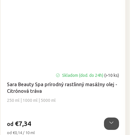
Priemerné
Skladom (dod. do 24h)
(>10 ks)
hodnotenie
Sara Beauty Spa prírodný rastlinný masážny olej -
produktu
Citrónová tráva
je
5,0
250 ml | 1000 ml | 5000 ml
z
5
hviezdičiek.
€7,34
od
Jednotková
od €0,14 / 10 ml