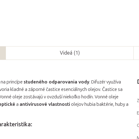
Videá (1)
 na princípe
studeného odparovania vody
. Difuzér využíva
voria kladné a záporné častice esenciálnych olejov. Častice sa
 Vonné oleje zostávajú v ovzduší niekoľko hodín. Vonné oleje
Z
eptické
a
antivírusové vlastnosti
olejov hubia baktérie, huby a
rakteristika:
M