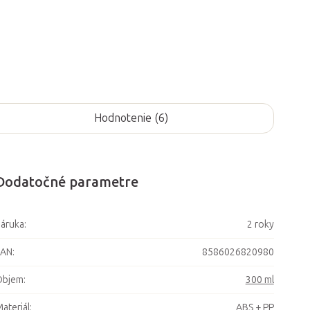
Hodnotenie (6)
Dodatočné parametre
áruka
:
2 roky
EAN
:
8586026820980
Objem
:
300 ml
ateriál
:
ABS + PP