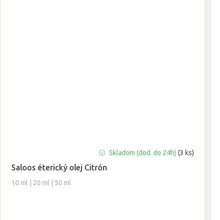
Priemerné
Skladom (dod. do 24h)
(3 ks)
hodnotenie
Saloos éterický olej Citrón
produktu
je
10 ml | 20 ml | 50 ml
5,0
z
5