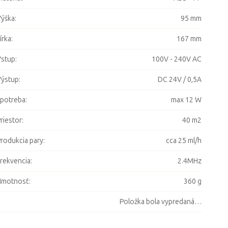
ýška
:
95 mm
írka
:
167 mm
Vstup
:
100V - 240V AC
Výstup
:
DC 24V / 0,5A
potreba
:
max 12 W
riestor
:
40 m2
rodukcia pary
:
cca 25 ml/h
rekvencia
:
2.4MHz
Hmotnosť
:
360 g
Položka bola vypredaná…