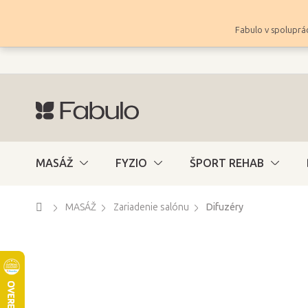
Prejsť
na
Fabulo v spoluprác
obsah
MASÁŽ
FYZIO
ŠPORT REHAB
Domov
MASÁŽ
Zariadenie salónu
Difuzéry