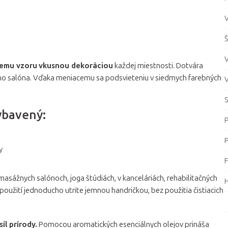
V
Š
kemu vzoru
vkusnou dekoráciou
každej miestnosti. Dotvára
 salóna. Vďaka meniacemu sa podsvieteniu v siedmych farebných
S
ybavený:
P
P
y
F
asážnych salónoch, joga štúdiách, v kanceláriách, rehabilitačných
 použití jednoducho utrite jemnou handričkou, bez použitia čistiacich
íl prírody.
Pomocou aromatických esenciálnych olejov prináša