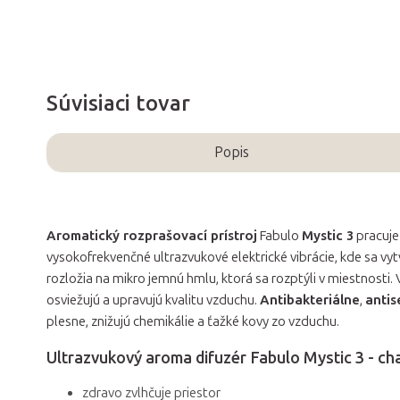
Súvisiaci tovar
Popis
Aromatický rozprašovací prístroj
Fabulo
Mystic 3
pracuje
vysokofrekvenčné ultrazvukové elektrické vibrácie, kde sa vyt
rozložia na mikro jemnú hmlu, ktorá sa rozptýli v miestnosti.
osviežujú a upravujú kvalitu vzduchu.
Antibakteriálne
,
antis
plesne, znižujú chemikálie a ťažké kovy zo vzduchu.
Ultrazvukový aroma difuzér Fabulo Mystic 3 - cha
zdravo zvlhčuje priestor