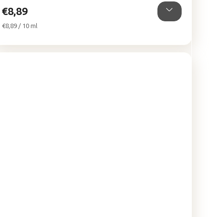
hviezdičiek.
€8,89
Jednotková
€8,89 / 10 ml
cena: