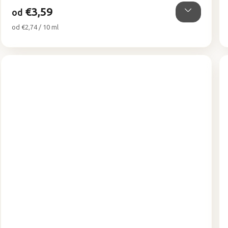
hviezdičiek.
€3,59
od
Jednotková
od €2,74 / 10 ml
cena: