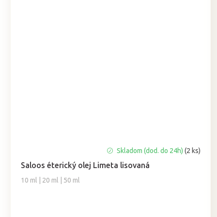
Priemerné
Skladom (dod. do 24h)
(2 ks)
hodnotenie
Saloos éterický olej Limeta lisovaná
produktu
je
10 ml | 20 ml | 50 ml
5,0
z
5