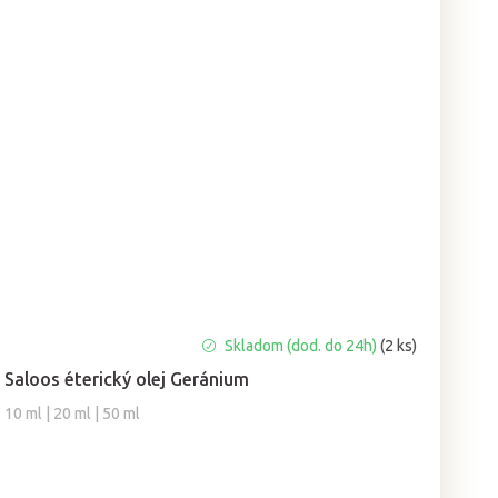
Priemerné
Skladom (dod. do 24h)
(2 ks)
hodnotenie
Saloos éterický olej Geránium
produktu
je
10 ml | 20 ml | 50 ml
5,0
z
5