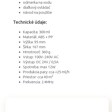
odmerka na vodu
diaľkový ovládač
návod na použitie
Technické údaje:
Kapacita: 300 ml
Materiál: ABS + PP
Výška: 95 mm
Šírka: 167 mm
Hmotnosť: 360 g
Vstup: 100V-240V AC
Výstup: DC 24V / 0,5A
Spotreba: max 12W
Produkcia pary: cca <25 ml/h
2
Priestor: cca 40 m
Frekvencia: 2.4MHz