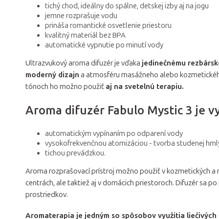
tichý chod, ideálny do spálne, detskej izby aj na jogu
jemne rozprašuje vodu
prináša romantické osvetlenie priestoru
kvalitný materiál bez BPA
automatické vypnutie po minutí vody
Ultrazvukový aroma difuzér je vďaka
jedinečnému rezbárs
moderný dizajn
a atmosféru masážneho alebo kozmetického
tónoch ho možno použiť
aj na svetelnú terapiu.
Aroma difuzér Fabulo Mystic 3 je v
automatickým vypínaním po odparení vody
vysokofrekvenčnou atomizáciou - tvorba studenej hml
tichou prevádzkou.
Aroma rozprašovací prístroj možno použiť v kozmetických a m
centrách, ale taktiež aj v domácich priestoroch. Difuzér sa po
prostriedkov.
Aromaterapia je jedným so spôsobov využitia liečivých s