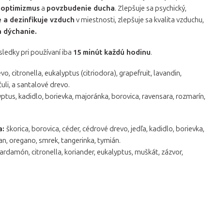
,
optimizmus
a
povzbudenie ducha
. Zlepšuje sa psychický,
e a dezinfikuje vzduch
v miestnosti, zlepšuje sa kvalita vzduchu,
a dýchanie.
sledky pri používaní iba
15 minút každú hodinu
.
, citronella, eukalyptus (citriodora), grapefruit, lavandin,
uli, a santalové drevo.
yptus, kadidlo, borievka, majoránka, borovica, ravensara, rozmarín,
a:
škorica, borovica, céder, cédrové drevo, jedľa, kadidlo, borievka,
n, oregano, smrek, tangerinka, tymián.
ardamón, citronella, koriander, eukalyptus, muškát, zázvor,