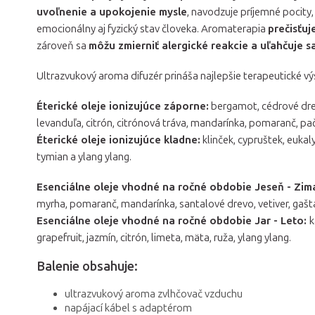
uvoľnenie a upokojenie mysle
, navodzuje príjemné pocity
emocionálny aj fyzický stav človeka. Aromaterapia
prečisťuj
zároveň sa
môžu zmierniť alergické reakcie a uľahčuje s
Ultrazvukový aroma difuzér prináša najlepšie terapeutické vý
Éterické oleje ionizujúce záporne:
bergamot, cédrové drevo
levanduľa, citrón, citrónová tráva, mandarínka, pomaranč, pač
Éterické oleje ionizujúce kladne:
klinček, cypruštek, eukal
tymian a ylang ylang.
Esenciálne oleje vhodné na ročné obdobie Jeseň - Zim
myrha, pomaranč, mandarínka, santalové drevo, vetiver, gašta
Esenciálne oleje vhodné na ročné obdobie Jar - Leto:
k
grapefruit, jazmín, citrón, limeta, mäta, ruža, ylang ylang.
Balenie obsahuje:
ultrazvukový aroma zvlhčovač vzduchu
napájací kábel s adaptérom