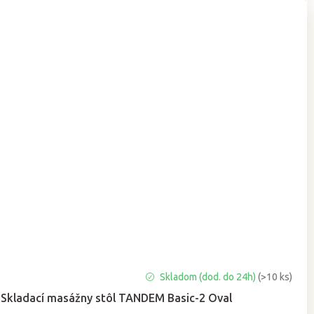
Priemerné
Skladom (dod. do 24h)
(>10 ks)
hodnotenie
Skladací masážny stôl TANDEM Basic-2 Oval
produktu