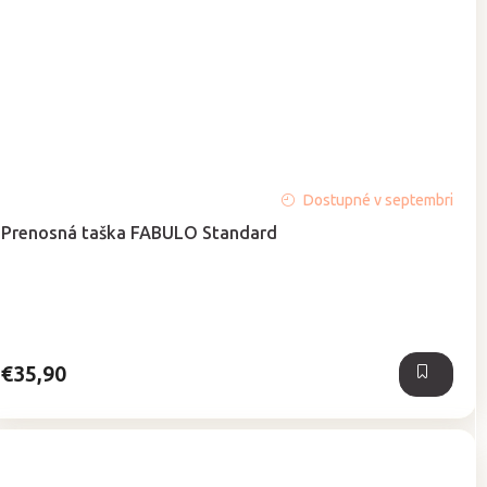
Priemerné
Dostupné v septembri
hodnotenie
Prenosná taška FABULO Standard
produktu
je
4,9
z
5
hviezdičiek.
€35,90