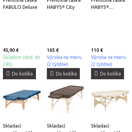
Prenosná taška
Prenosná taška
Prenosná taška
FABULO Deluxe
HABYS® City
HABYS®
Standard
45,90 €
165 €
110 €
Skladom (dod. do
Výroba na mieru
Výroba na mieru
24h)
(2 týždne)
(2 týždne)
Do košíka
Do košíka
Do košíka
Skladací
Skladací
Skladací