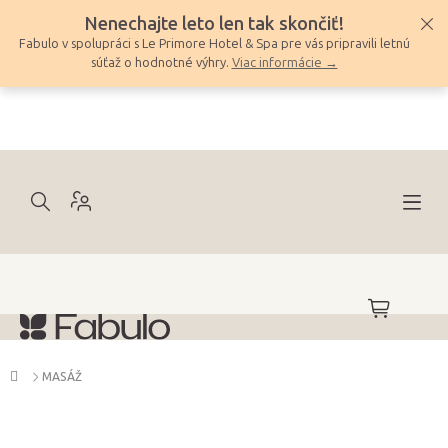
Prejsť
Nenechajte leto len tak skončiť!
na
Fabulo v spolupráci s Le Primore Hotel & Spa pre vás pripravili letnú
obsah
súťaž o hodnotné výhry.
Viac informácie →
NÁKUPNÝ
KOŠÍK
Domov
MASÁŽ