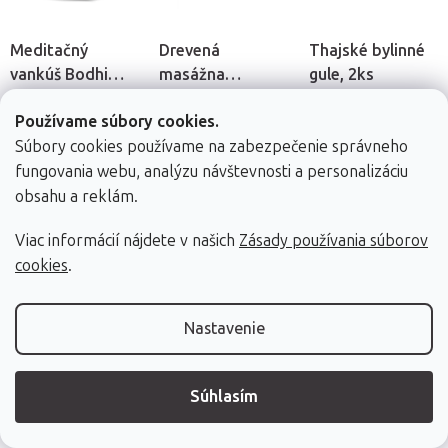
Meditačný
Drevená
Thajské bylinné
vankúš Bodhi
masážna
gule, 2ks
Zafu Eco
pomôcka Bodhi
20,5 x 38,5 cm | 5
11 x 5,5 cm
80 g | 150 g
Používame súbory cookies.
Gua Sha
farieb
Súbory cookies používame na zabezpečenie správneho
fungovania webu, analýzu návštevnosti a personalizáciu
obsahu a reklám.
34,90 €
5,90 €
10,40 €
Viac informácií nájdete v našich
Zásady používania súborov
Skladom (dod. do
Skladom (dod. do
Skladom (dod. do
cookies
.
24h)
24h)
24h)
DETAIL
DETAIL
Do košíka
Nastavenie
Súhlasím