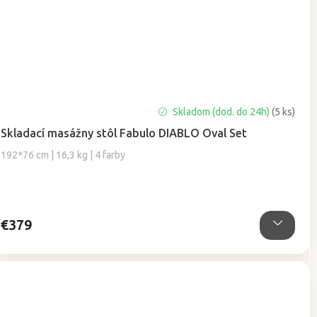
Priemerné
Skladom (dod. do 24h)
(5 ks)
hodnotenie
Skladací masážny stôl Fabulo DIABLO Oval Set
produktu
je
192*76 cm | 16,3 kg | 4 farby
5,0
z
5
hviezdičiek.
€379