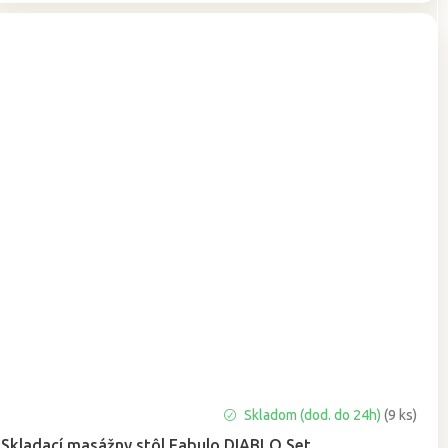
Priemerné
Skladom (dod. do 24h)
(9 ks)
hodnotenie
Skladací masážny stôl Fabulo DIABLO Set