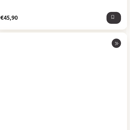
5
hviezdičiek.
€45,90