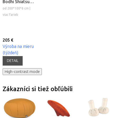
Bodhi Shiatsu
Futon (S-L) s
od 200*100*6 cm |
odnímateľným
viac farieb
poťahom
205 €
Výroba na mieru
(týždeň)
DETAIL
High-contrast mode
Zákazníci si tiež obľúbili