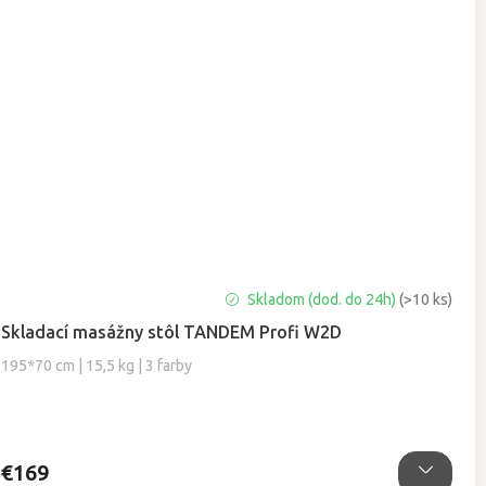
Priemerné
Skladom (dod. do 24h)
(>10 ks)
hodnotenie
Skladací masážny stôl TANDEM Profi W2D
produktu
je
195*70 cm | 15,5 kg | 3 farby
4,9
z
5
hviezdičiek.
€169