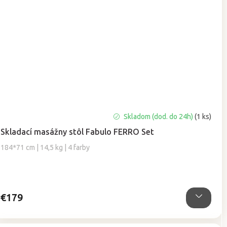
Priemerné
Skladom (dod. do 24h)
(1 ks)
hodnotenie
Skladací masážny stôl Fabulo FERRO Set
produktu
je
184*71 cm | 14,5 kg | 4 farby
5,0
z
5
hviezdičiek.
€179