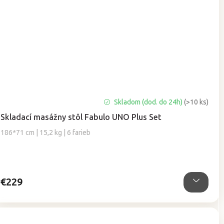
Priemerné
Skladom (dod. do 24h)
(>10 ks)
hodnotenie
Skladací masážny stôl Fabulo UNO Plus Set
produktu
je
186*71 cm | 15,2 kg | 6 farieb
4,9
z
5
hviezdičiek.
€229