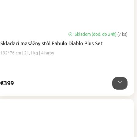
Priemerné
Skladom (dod. do 24h)
(7 ks)
hodnotenie
Skladací masážny stôl Fabulo Diablo Plus Set
produktu
je
192*76 cm | 21,1 kg | 4 farby
5,0
z
5
hviezdičiek.
€399