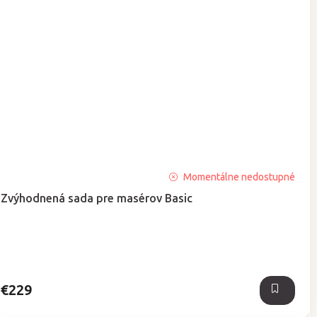
Priemerné
Momentálne nedostupné
hodnotenie
Zvýhodnená sada pre masérov Basic
produktu
je
5,0
z
5
hviezdičiek.
€229