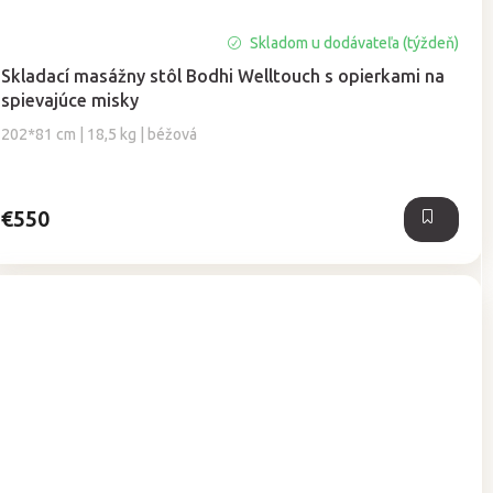
Skladom u dodávateľa (týždeň)
Skladací masážny stôl Bodhi Welltouch s opierkami na
spievajúce misky
202*81 cm | 18,5 kg | béžová
€550