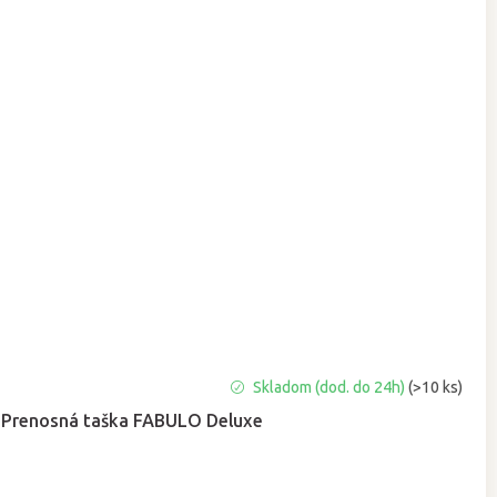
Priemerné
Skladom (dod. do 24h)
(>10 ks)
hodnotenie
Prenosná taška FABULO Deluxe
produktu
je
5,0
z