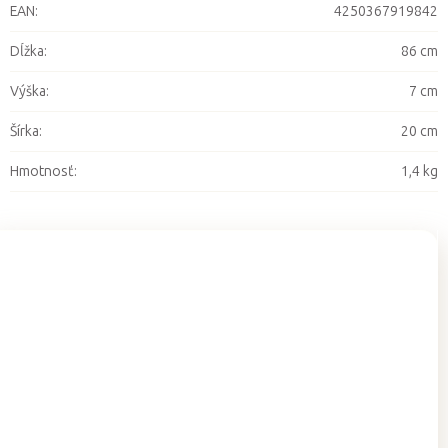
EAN
:
4250367919842
Dĺžka
:
86 cm
Výška
:
7 cm
Šírka
:
20 cm
Hmotnosť
:
1,4 kg