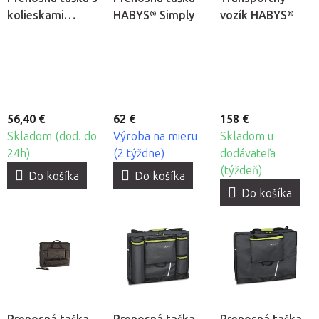
kolieskami
HABYS® Simply
vozík HABYS®
FABULO
Standard Wheels
56,40 €
62 €
158 €
Skladom (dod. do
Výroba na mieru
Skladom u
24h)
(2 týždne)
dodávateľa
(týždeň)
Do košíka
Do košíka
Do košíka