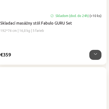
Priemerné
Skladom (dod. do 24h)
(>10 ks)
hodnotenie
Skladací masážny stôl Fabulo GURU Set
produktu
je
192*76 cm | 16,8 kg | 5 farieb
5,0
z
5
hviezdičiek.
€359