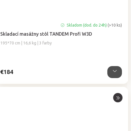
Priemerné
Skladom (dod. do 24h)
(>10 ks)
hodnotenie
Skladací masážny stôl TANDEM Profi W3D
produktu
je
195*70 cm | 16,6 kg | 3 farby
5,0
z
5
hviezdičiek.
€184