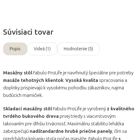
Súvisiaci tovar
Popis
Videá (1)
Hodnotenie (5)
Masážny stôl
Fabulo ProLife je navrhnutý špeciálne pre potreby
masáže tehotných klientok
.
Vysoká kvalita
spracovania a
doplnky prispievajú k vysokému pohodliu zákazníkov, najmä
budúcich mamičiek.
Skladací masážny stôl
Fabulo ProLife je vyrobený
z kvalitného
tvrdého bukového dreva
prvej triedy s viacvrstvovým
lakovaním pre dlhšiu trvácnosť. Maximálnu stabilitu lehátka
zabezpečujú
nadštandardne hrubé priečne panely
, čím sa
predchádza knísaniu stola počas masáže. Fabulo ProLife
s