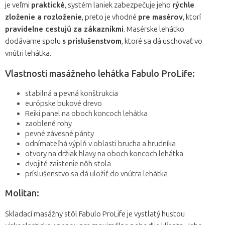
je veľmi
praktické
, systém laniek zabezpečuje jeho
rýchle
zloženie a rozloženie
, preto je vhodné
pre masérov
, ktorí
pravidelne cestujú za zákazníkmi
. Masérske lehátko
dodávame spolu
s príslušenstvom
, ktoré sa dá uschovať vo
vnútri lehátka.
Vlastnosti masážneho lehátka Fabulo ProLife:
stabilná a pevná konštrukcia
európske bukové drevo
Reiki panel na oboch koncoch lehátka
zaoblené rohy
pevné závesné pánty
odnímateľná výplň v oblasti brucha a hrudníka
otvory na držiak hlavy na oboch koncoch lehátka
dvojité zaistenie nôh stola
príslušenstvo sa dá uložiť do vnútra lehátka
Molitan:
Skladací masážny stôl Fabulo ProLife je vystlatý hustou