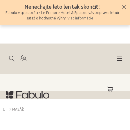
Prejsť
Nenechajte leto len tak skončiť!
na
Fabulo v spolupráci s Le Primore Hotel & Spa pre vás pripravili letnú
obsah
súťaž o hodnotné výhry.
Viac informácie →
NÁKUPNÝ
KOŠÍK
Domov
MASÁŽ