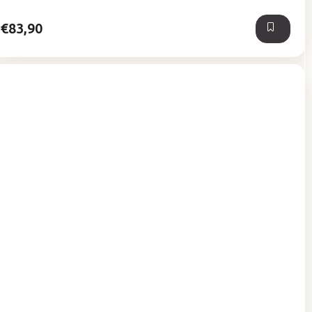
5
hviezdičiek.
€83,90