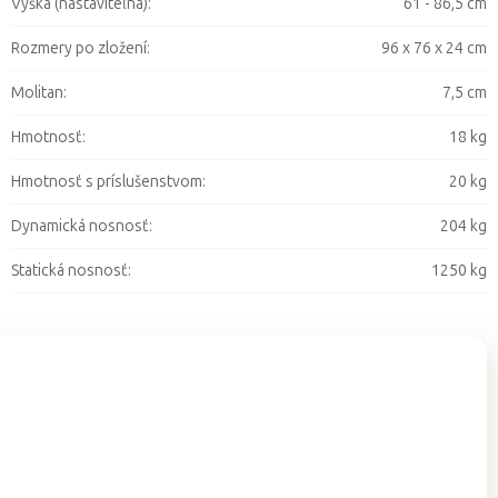
Výška (nastaviteľná)
:
61 - 86,5 cm
Rozmery po zložení
:
96 x 76 x 24 cm
Molitan
:
7,5 cm
Hmotnosť
:
18 kg
Hmotnosť s príslušenstvom
:
20 kg
Dynamická nosnosť
:
204 kg
Statická nosnosť
:
1250 kg