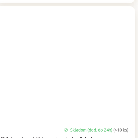
Priemerné
Skladom (dod. do 24h)
(>10 ks)
hodnotenie