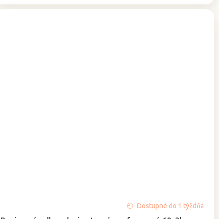
Priemerné
Dostupné do 1 týždňa
hodnotenie