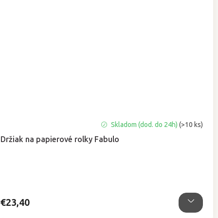
Priemerné
Skladom (dod. do 24h)
(>10 ks)
hodnotenie
Držiak na papierové rolky Fabulo
produktu
je
4,7
z
5
hviezdičiek.
€23,40