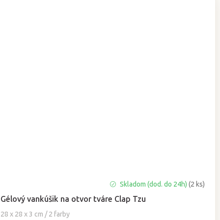
Priemerné
Skladom (dod. do 24h)
(2 ks)
hodnotenie
Gélový vankúšik na otvor tváre Clap Tzu
produktu
je
28 x 28 x 3 cm / 2 farby