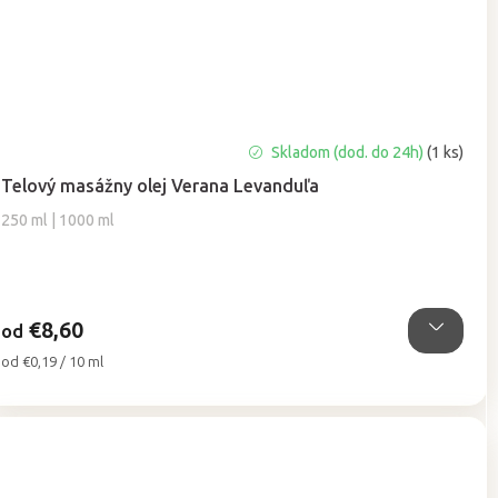
Priemerné
Skladom (dod. do 24h)
(1 ks)
hodnotenie
Telový masážny olej Verana Levanduľa
produktu
je
250 ml | 1000 ml
5,0
z
5
hviezdičiek.
€8,60
od
Jednotková
od €0,19 / 10 ml
cena: