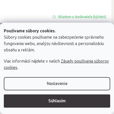
Skladom u dodávateľa (týždeň)
Sada podložiek pre tehotné ženy Bodhi Welltouch
Support
Používame súbory cookies.
Súbory cookies používame na zabezpečenie správneho
2 farby
fungovania webu, analýzu návštevnosti a personalizáciu
obsahu a reklám.
€219
Viac informácií nájdete v našich
Zásady používania súborov
cookies
.
High-contrast mode
Nastavenie
Mohlo by Vás zaujímať
Súhlasím