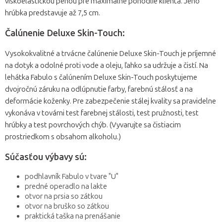
viskoelastickou penou pre maximálne pohodlie klienta. Jeho
hrúbka predstavuje až 7,5 cm.
Čalúnenie Deluxe Skin-Touch:
Vysokokvalitné a trvácne čalúnenie Deluxe Skin-Touch je príjemné
na dotyk a odolné proti vode a oleju, ľahko sa udržuje a čistí. Na
lehátka Fabulo s čalúnením Deluxe Skin-Touch poskytujeme
dvojročnú záruku na odlúpnutie farby, farebnú stálosť a na
deformácie koženky. Pre zabezpečenie stálej kvality sa pravidelne
vykonáva v továrni test farebnej stálosti, test pružnosti, test
hrúbky a test povrchových chýb. (Vyvarujte sa čistiacim
prostriedkom s obsahom alkoholu.)
Súčasťou výbavy sú:
podhlavník Fabulo v tvare "U"
predné operadlo na lakte
otvor na prsia so zátkou
otvor na bruško so zátkou
praktická taška na prenášanie