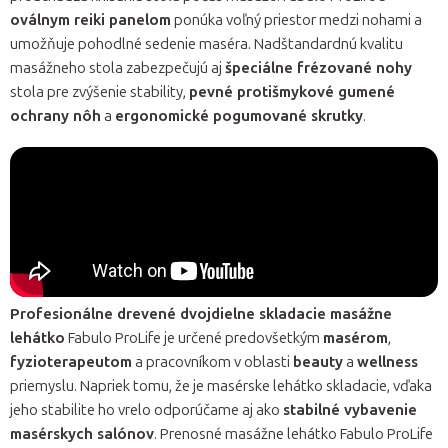
oválnym reiki panelom
ponúka voľný priestor medzi nohami a
umožňuje pohodlné sedenie maséra. Nadštandardnú kvalitu
masážneho stola zabezpečujú aj
špeciálne frézované nohy
stola pre zvýšenie stability,
pevné protišmykové gumené
ochrany nôh
a
ergonomické pogumované skrutky
.
Profesionálne drevené dvojdielne skladacie masážne
lehátko
Fabulo ProLife je určené predovšetkým
masérom
,
fyzioterapeutom
a pracovníkom v oblasti
beauty
a
wellness
priemyslu. Napriek tomu, že je masérske lehátko skladacie, vďaka
jeho stabilite ho vrelo odporúčame aj ako
stabilné vybavenie
masérskych salónov
. Prenosné masážne lehátko Fabulo ProLife