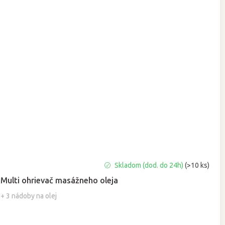
Priemerné
Skladom (dod. do 24h)
(>10 ks)
hodnotenie
Multi ohrievač masážneho oleja
produktu
je
+ 3 nádoby na olej
5,0
z