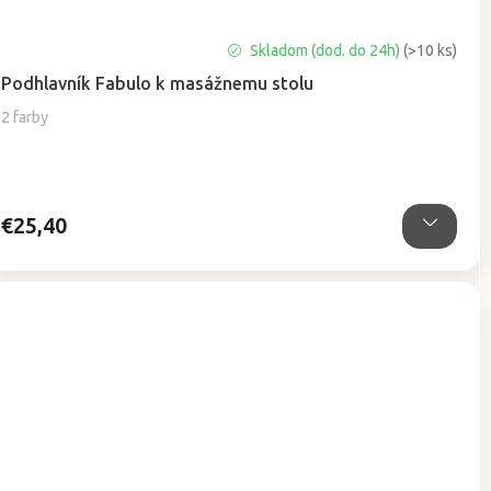
Priemerné
Skladom (dod. do 24h)
(>10 ks)
hodnotenie
Podhlavník Fabulo k masážnemu stolu
produktu
je
2 farby
5,0
z
5
hviezdičiek.
€25,40