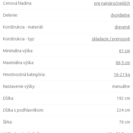
Cenová hladina
:
pre najnáročnejších
Delenie
:
dvojdielne
Konštrukcia - materiál
:
drevené
Konštrukcia - typ
:
skladacie / prenosné
Minimálna výška
:
61 cm
Maximálna výška
:
86,5 cm
Hmotnostná kategória
:
16-21 kg
Nastavenie výšky
:
manuálne
Dĺžka
:
192 cm
Dĺžka s podhlavníkom
:
224 cm
Šírka
:
76 cm