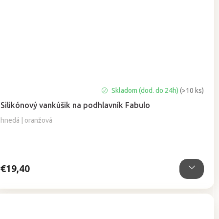
Priemerné
Skladom (dod. do 24h)
(>10 ks)
hodnotenie
Silikónový vankúšik na podhlavník Fabulo
produktu
je
hnedá | oranžová
5,0
z
5
hviezdičiek.
€19,40