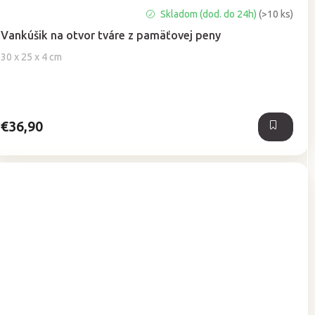
Priemerné
Skladom (dod. do 24h)
(>10 ks)
hodnotenie
Vankúšik na otvor tváre z pamäťovej peny
produktu
je
30 x 25 x 4 cm
5,0
z
5
hviezdičiek.
€36,90