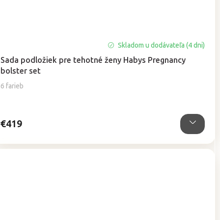
Priemerné
Skladom u dodávateľa (4 dni)
hodnotenie
Sada podložiek pre tehotné ženy Habys Pregnancy
produktu
bolster set
je
5,0
6 farieb
z
5
hviezdičiek.
€419