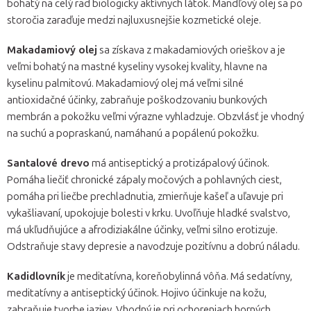
bohatý na celý rad biologicky aktívnych látok. Mandľový olej sa po
storočia zaraďuje medzi najluxusnejšie kozmetické oleje.
Makadamiový olej
sa získava z makadamiových orieškov a je
veľmi bohatý na mastné kyseliny vysokej kvality, hlavne na
kyselinu palmitovú. Makadamiový olej má veľmi silné
antioxidačné účinky, zabraňuje poškodzovaniu bunkových
membrán a pokožku veľmi výrazne vyhladzuje. Obzvlásť je vhodný
na suchú a popraskanú, namáhanú a popálenú pokožku.
Santalové drevo
má antiseptický a protizápalový účinok.
Pomáha liečiť chronické zápaly močových a pohlavných ciest,
pomáha pri liečbe prechladnutia, zmierňuje kašeľ a uľavuje pri
vykašliavaní, upokojuje bolesti v krku. Uvoľňuje hladké svalstvo,
má ukľudňujúce a afrodiziakálne účinky, veľmi silno erotizuje.
Odstraňuje stavy depresie a navodzuje pozitívnu a dobrú náladu.
Kadidlovník
je meditatívna, koreňobylinná vôňa. Má sedatívny,
meditatívny a antiseptický účinok. Hojivo účinkuje na kožu,
zabraňuje tvorbe jaziev. Vhodný je pri ochoreniach horných