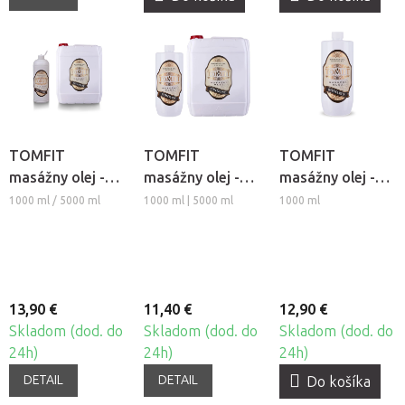
TOMFIT
TOMFIT
TOMFIT
masážny olej -
masážny olej -
masážny olej -
levanduľový
Pomaranč
Rozmarín
1000 ml / 5000 ml
1000 ml | 5000 ml
1000 ml
13,90 €
11,40 €
12,90 €
Skladom (dod. do
Skladom (dod. do
Skladom (dod. do
24h)
24h)
24h)
DETAIL
DETAIL
Do košíka