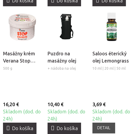
Do košíka
Do košíka
Do košíka
Masážny krém
Puzdro na
Saloos éterický
Verana Stop
masážny olej
olej Lemongrass
Celulitíde
500 g
+ nádoba na olej
10 ml | 20 ml | 50 ml
16,20 €
10,40 €
3,69 €
Skladom (dod. do
Skladom (dod. do
Skladom (dod. do
24h)
24h)
24h)
DETAIL
Do košíka
Do košíka