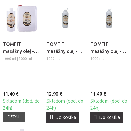
TOMFIT
TOMFIT
TOMFIT
masážny olej -
masážny olej -
masážny olej -
citrónový
Zelený čaj
borovicový
1000 ml | 5000 ml
1000 ml
1000 ml
11,40 €
12,90 €
11,40 €
Skladom (dod. do
Skladom (dod. do
Skladom (dod. do
24h)
24h)
24h)
DETAIL
Do košíka
Do košíka