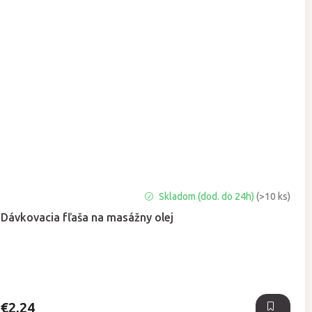
Priemerné
Skladom (dod. do 24h)
(>10 ks)
hodnotenie
Dávkovacia fľaša na masážny olej
produktu
je
5,0
z
5
hviezdičiek.
€2,24