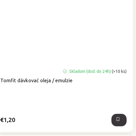
Priemerné
Skladom (dod. do 24h)
(>10 ks)
hodnotenie
Tomfit dávkovač oleja / emulzie
produktu
je
5,0
z
5
hviezdičiek.
€1,20