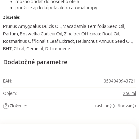
možno pridať do nosného oleja
použitie aj do kúpeľa alebo aromalampy
Zloženie:
Prunus Amygdalus Dulcis Oil, Macadamia Ternifolia Seed Oil,
Parfum, Boswellia Carterii Oil, Zingiber Officinale Root Oil,
Rosmarinus Officinalis Leaf Extract, Helianthus Annuus Seed Oil,
BHT, Citral, Geraniol, D-Limonene.
Dodatočné parametre
EAN
:
8594040943721
Objem
:
250 ml
?
Zloženie
:
rastlinný (rafinovaný)