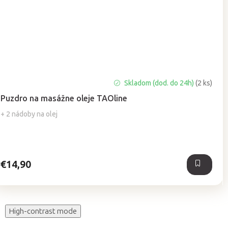
Priemerné
Skladom (dod. do 24h)
(2 ks)
hodnotenie
Puzdro na masážne oleje TAOline
produktu
je
+ 2 nádoby na olej
5,0
z
5
hviezdičiek.
€14,90
High-contrast mode