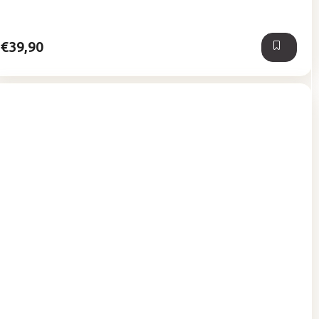
z
5
hviezdičiek.
€39,90