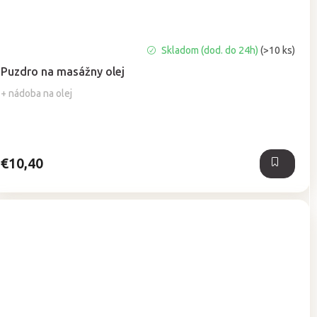
Priemerné
Skladom (dod. do 24h)
(>10 ks)
hodnotenie
Puzdro na masážny olej
produktu
je
+ nádoba na olej
5,0
z
5
hviezdičiek.
€10,40