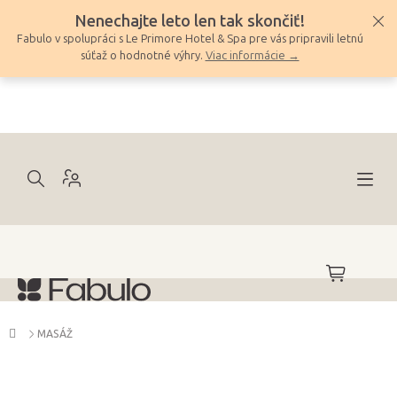
Prejsť
Nenechajte leto len tak skončiť!
na
Fabulo v spolupráci s Le Primore Hotel & Spa pre vás pripravili letnú
obsah
súťaž o hodnotné výhry.
Viac informácie →
NÁKUPNÝ
KOŠÍK
Domov
MASÁŽ