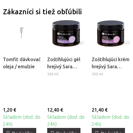
Zákazníci si tiež obľúbili
Tomfit dávkovač
Zoštíhlujúci gél
Zoštíhlujúci krém
oleja / emulzie
hrejivý Sara
hrejivý Sara
Beauty Spa -
Beauty Spa -
500 ml
500 ml
Thermo Škorica
Thermo Škorica
1,20 €
12,40 €
21,40 €
Skladom (dod. do
Skladom (dod. do
Skladom (dod. do
24h)
24h)
24h)