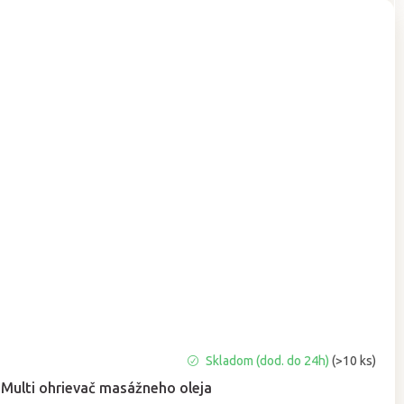
Priemerné
Skladom (dod. do 24h)
(>10 ks)
hodnotenie
Multi ohrievač masážneho oleja
produktu