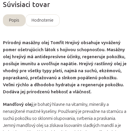
Súvisiaci tovar
Popis
Hodnotenie
Prírodný masážny olej Tomfit Hrejivý obsahuje vyvážený
pomer ošetrujúcich látok s hojivou schopnosťou. Masážny
olej hrejivý má antidepresívne účinky, regeneruje pokožku,
posiluje imunitu a uvoľňuje napätie. Hrejivý rastlinný olej je
vhodný pre všetky typy pleti, najmä na suchú, ekzémovú,
popraskanú, preťažovanú a slnkom popálenú pokožku.
Veľmi rýchlo a dlhodobo hydratuje a regeneruje pokožku.
Dodáva jej prirodzenú hebkosť a vláčnosť.
Mandľový olej
je bohatý hlavne na vitamíny, minerály a
nenasýtené mastné kyseliny. Používaný je prevažne na starnúcu a
suchú pokožku so sklonmi olupovania, svrbenia a praskania.
Jemný mandľový olej sa získava lisovaním sladkých mandlí a je