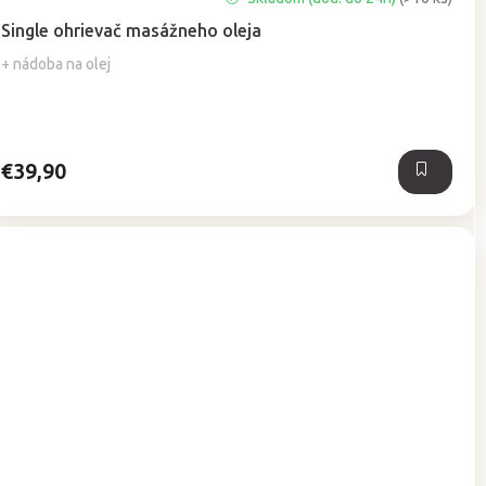
hodnotenie
Single ohrievač masážneho oleja
produktu
je
+ nádoba na olej
5,0
z
5
hviezdičiek.
€39,90