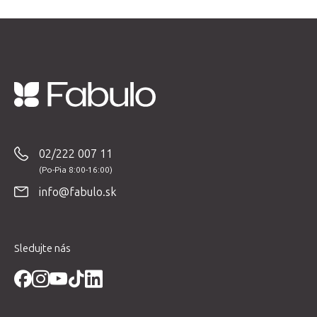
Z
á
p
02/222 007 11
ä
t
info@fabulo.sk
i
e
Sledujte nás