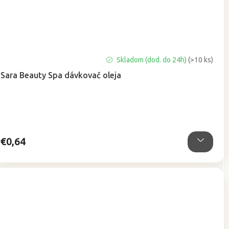
Priemerné
Skladom (dod. do 24h)
(>10 ks)
hodnotenie
Sara Beauty Spa dávkovač oleja
produktu
je
5,0
z
5
hviezdičiek.
€0,64