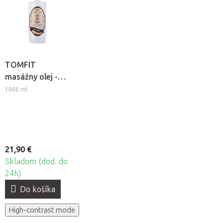
TOMFIT
masážny olej -
Jazmín
1000 ml
21,90 €
Skladom (dod. do
24h)
Do košíka
High-contrast mode