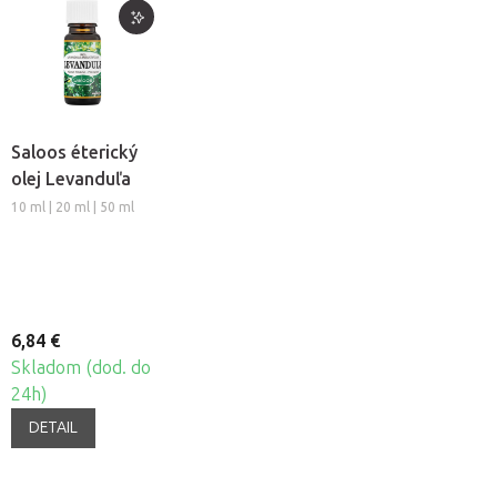
Saloos éterický
olej Levanduľa
10 ml | 20 ml | 50 ml
6,84 €
Skladom (dod. do
24h)
DETAIL