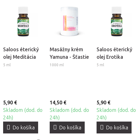
Saloos éterický
Masážny krém
Saloos éterický
olej Meditácia
Yamuna - Šťastie
olej Erotika
5 ml
1000 ml
5 ml
5,90 €
14,50 €
5,90 €
Skladom (dod. do
Skladom (dod. do
Skladom (dod. do
24h)
24h)
24h)
Do košíka
Do košíka
Do košíka