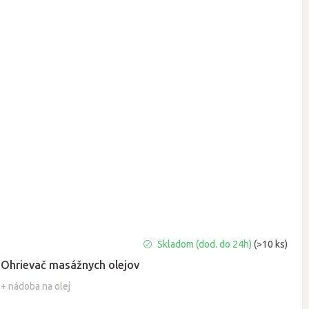
Priemerné
Skladom (dod. do 24h)
(>10 ks)
hodnotenie
Ohrievač masážnych olejov
produktu
je
+ nádoba na olej
5,0