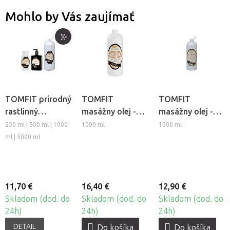
Mohlo by Vás zaujímať
TOMFIT prírodný
TOMFIT
TOMFIT
rastlinný
masážny olej -
masážny olej -
masážny olej -
škoricový
ružový
250 ml | 500 ml | 1000
1000 ml
1000 ml
mandľový
ml | 5000 ml
11,70 €
16,40 €
12,90 €
Skladom (dod. do
Skladom (dod. do
Skladom (dod. do
24h)
24h)
24h)
DETAIL
Do košíka
Do košíka