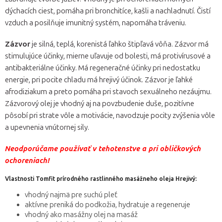
dýchacích ciest, pomáha pri bronchitíce, kašli a nachladnutí. Čistí
vzduch a posilňuje imunitný systém, napomáha tráveniu.
Zázvor
je silná, teplá, korenistá ľahko štipľavá vôňa. Zázvor má
stimulujúce účinky, mierne uľavuje od bolesti, má protivírusové a
antibakteriálne účinky. Má regeneračné účinky pri nedostatku
energie, pri pocite chladu má hrejivý účinok. Zázvor je ľahké
afrodiziakum a preto pomáha pri stavoch sexuálneho nezáujmu.
Zázvorový olej je vhodný aj na povzbudenie duše, pozitívne
pôsobí pri strate vôle a motivácie, navodzuje pocity zvýšenia vôle
a upevnenia vnútornej sily.
Neodporúčame používať v tehotenstve a pri obličkových
ochoreniach!
Vlastnosti Tomfit prírodného rastlinného masážneho oleja Hrejivý:
vhodný najmä pre suchú pleť
aktívne preniká do podkožia, hydratuje a regeneruje
vhodný ako masážny olej na masáž