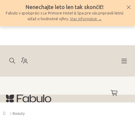
Prejsť
Nenechajte leto len tak skončiť!
na
Fabulo v spolupráci s Le Primore Hotel & Spa pre vás pripravili letnú
obsah
súťaž o hodnotné výhry.
Viac informácie →
NÁKUPNÝ
KOŠÍK
Domov
Beauty