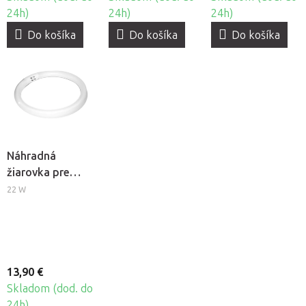
24h)
24h)
24h)
Do košíka
Do košíka
Do košíka
Náhradná
žiarovka pre
kozmetickú
22 W
lampu
BeautyOne S4
13,90 €
Skladom (dod. do
24h)