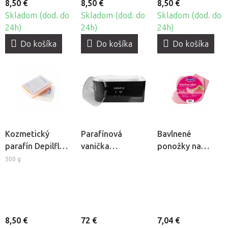
8,50 €
8,50 €
8,50 €
Skladom (dod. do
Skladom (dod. do
Skladom (dod. do
24h)
24h)
24h)
Do košíka
Do košíka
Do košíka
Kozmetický
Parafínová
Bavlnené
parafín Depilflax
vanička
ponožky na
- Pomaranč -
BeautyOne iWax
kozmetický
500 g
broskyňa
parafín, 2ks
8,50 €
72 €
7,04 €