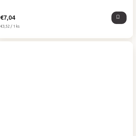
€7,04
Jednotková
€3,52 / 1 ks
cena: