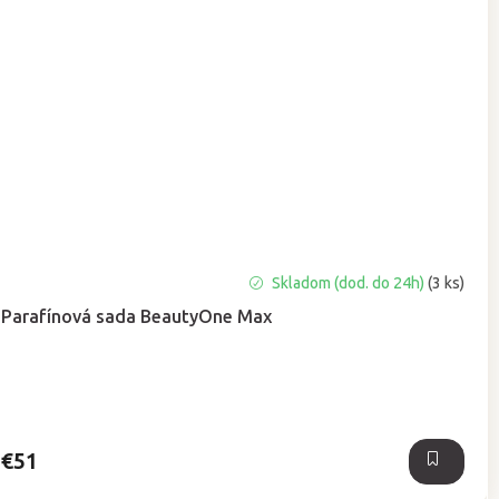
Priemerné
Skladom (dod. do 24h)
(3 ks)
hodnotenie
Parafínová sada BeautyOne Max
produktu
je
5,0
z
5
hviezdičiek.
€51