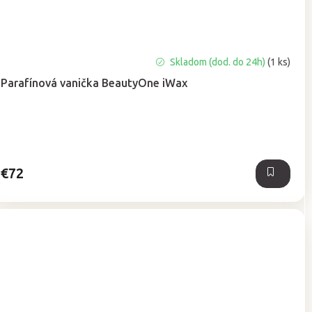
Priemerné
Skladom (dod. do 24h)
(1 ks)
hodnotenie
Parafínová vanička BeautyOne iWax
produktu
je
5,0
z
5
hviezdičiek.
€72