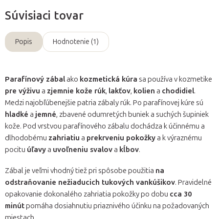
Súvisiaci tovar
Popis
Hodnotenie (1)
Parafínový zábal
ako
kozmetická kúra
sa používa v kozmetike
pre výživu
a
zjemnie kože rúk
,
lakťov
,
kolien
a
chodidiel
.
Medzi najobľúbenejšie patria zábaly rúk. Po parafínovej kúre sú
hladké
a
jemné
, zbavené odumretých buniek a suchých šupiniek
kože. Pod vrstvou parafínového zábalu dochádza k účinnému a
dlhodobému
zahriatiu
a
prekrveniu pokožky
a k výraznému
pocitu
úľavy
a
uvoľneniu svalov
a
kĺbov
.
Zábal je veľmi vhodný tiež pri spôsobe použitia
na
odstraňovanie nežiaducich tukových vankúšikov
. Pravidelné
opakovanie dokonalého zahriatia pokožky po dobu
cca 30
minút
pomáha dosiahnutiu priaznivého účinku na požadovaných
miestach.