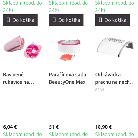
Skladom (dod. do
Skladom (dod. do
Skladom (dod. do
24h)
24h)
24h)
Do košíka
Do košíka
Do košíka
Bavlnené
Parafínová sada
Odsávačka
rukavice na
BeautyOne Max
prachu na nechty
kozmetický
Momo Basic 383
80 W
parafín
Beautyfor, 2ks
6,04 €
51 €
18,90 €
Skladom (dod. do
Skladom (dod. do
Skladom (dod. do