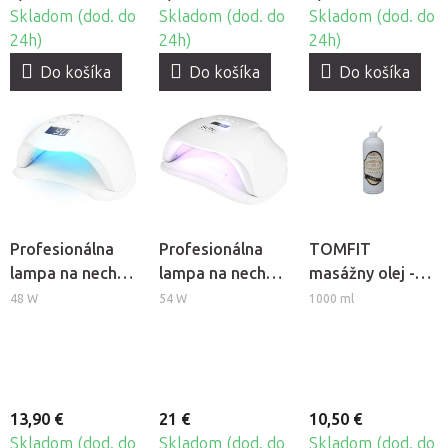
Skladom (dod. do
Skladom (dod. do
Skladom (dod. do
24h)
24h)
24h)
Do košíka
Do košíka
Do košíka
Profesionálna
Profesionálna
TOMFIT
lampa na nechty
lampa na nechty
masážny olej -
BeautyOne UV
BeautyOne UV
gáfrový
48 W
54 W
1000 ml
Dual LED Glow 5
LED SUN X
13,90 €
21 €
10,50 €
Skladom (dod. do
Skladom (dod. do
Skladom (dod. do