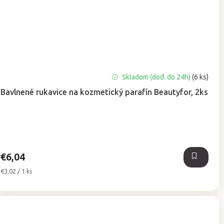
Priemerné
Skladom (dod. do 24h)
(6 ks)
hodnotenie
Bavlnené rukavice na kozmetický parafín Beautyfor, 2ks
produktu
je
4,0
z
5
hviezdičiek.
€6,04
Jednotková
€3,02 / 1 ks
cena: