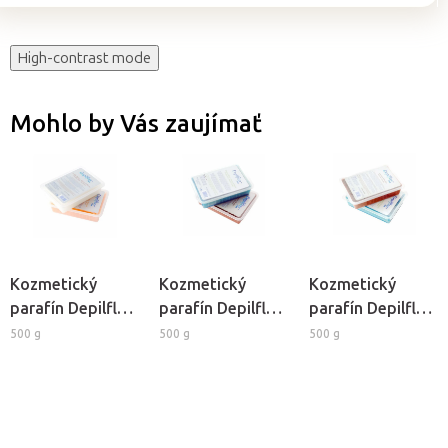
High-contrast mode
Mohlo by Vás zaujímať
Kozmetický
Kozmetický
Kozmetický
parafín Depilflax
parafín Depilflax
parafín Depilflax
- Bambucké
- Mäta
- Čokoláda
500 g
500 g
500 g
maslo