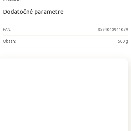
Dodatočné parametre
EAN
:
8594040941079
Obsah
:
500 g