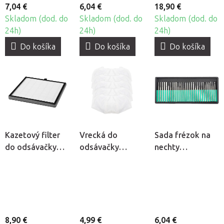
7,04 €
6,04 €
18,90 €
Skladom (dod. do
Skladom (dod. do
Skladom (dod. do
24h)
24h)
24h)
Do košíka
Do košíka
Do košíka
Kazetový filter
Vrecká do
Sada frézok na
do odsávačky
odsávačky
nechty
prachu Momo J-
prachu Wind 585,
BeautyOne DBD-
23
5ks
F, 30ks
8,90 €
4,99 €
6,04 €