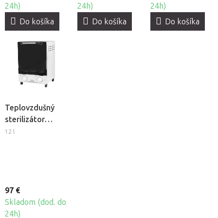
24h)
24h)
24h)
Do košíka
Do košíka
Do košíka
Teplovzdušný
sterilizátor
BeautyOne WX-
12 l
12C
97 €
Skladom (dod. do
24h)