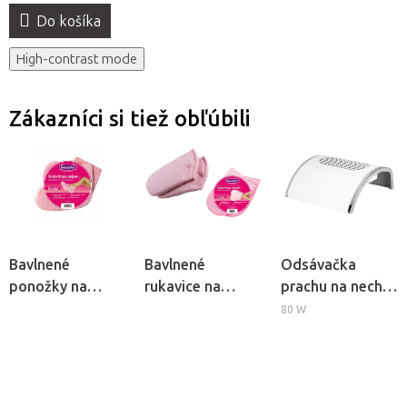
Do košíka
High-contrast mode
Zákazníci si tiež obľúbili
Bavlnené
Bavlnené
Odsávačka
ponožky na
rukavice na
prachu na nechty
kozmetický
kozmetický
Momo Basic 383
80 W
parafín, 2ks
parafín
Beautyfor, 2ks