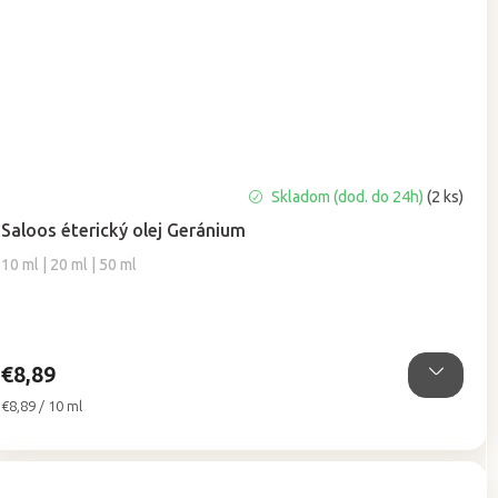
Priemerné
Skladom (dod. do 24h)
(2 ks)
hodnotenie
Saloos éterický olej Geránium
produktu
je
10 ml | 20 ml | 50 ml
5,0
z
5
hviezdičiek.
€8,89
Jednotková
€8,89 / 10 ml
cena: