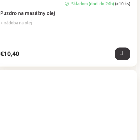
Priemerné
Skladom (dod. do 24h)
(>10 ks)
hodnotenie
Puzdro na masážny olej
produktu
je
+ nádoba na olej
5,0
z
5
hviezdičiek.
€10,40