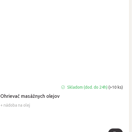
Priemerné
Skladom (dod. do 24h)
(>10 ks)
hodnotenie
Ohrievač masážnych olejov
produktu
je
+ nádoba na olej
5,0
z
5
hviezdičiek.