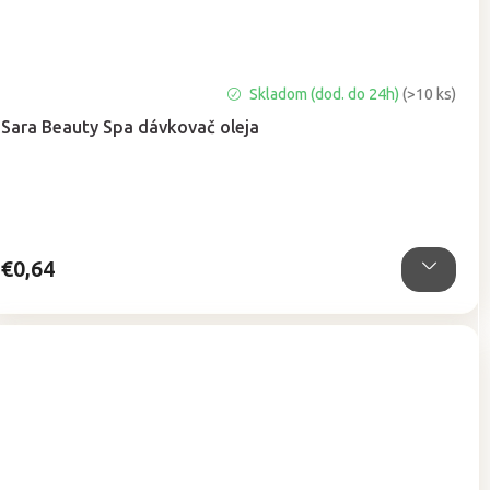
Priemerné
Skladom (dod. do 24h)
(>10 ks)
hodnotenie
Sara Beauty Spa dávkovač oleja
produktu
je
5,0
z
5
hviezdičiek.
€0,64