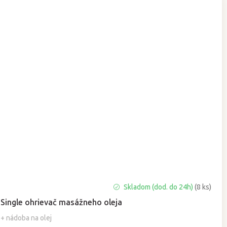
Priemerné
Skladom (dod. do 24h)
(8 ks)
hodnotenie
Single ohrievač masážneho oleja
produktu
je
+ nádoba na olej
5,0