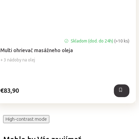
Priemerné
Skladom (dod. do 24h)
(>10 ks)
hodnotenie
Multi ohrievač masážneho oleja
produktu
je
+ 3 nádoby na olej
5,0
z
5
hviezdičiek.
€83,90
High-contrast mode