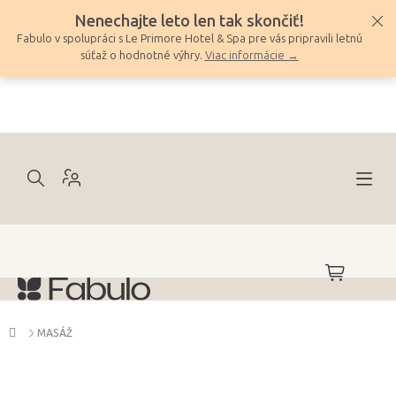
Prejsť
Nenechajte leto len tak skončiť!
na
Fabulo v spolupráci s Le Primore Hotel & Spa pre vás pripravili letnú
obsah
súťaž o hodnotné výhry.
Viac informácie →
NÁKUPNÝ
KOŠÍK
Domov
MASÁŽ