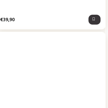
z
5
hviezdičiek.
€39,90