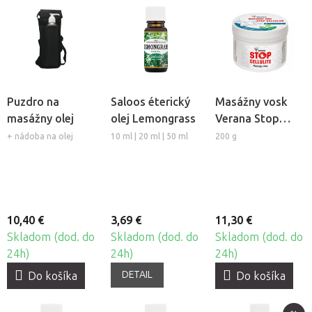
Puzdro na
Saloos éterický
Masážny vosk
masážny olej
olej Lemongrass
Verana Stop
Celulitíde
+ nádoba na olej
10 ml | 20 ml | 50 ml
200 g
10,40 €
3,69 €
11,30 €
Skladom (dod. do
Skladom (dod. do
Skladom (dod. do
24h)
24h)
24h)
DETAIL
Do košíka
Do košíka