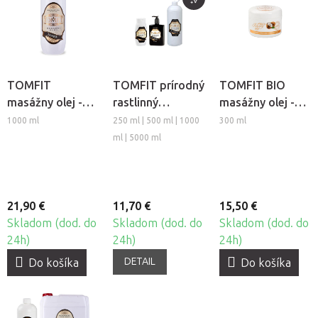
TOMFIT
TOMFIT prírodný
TOMFIT BIO
masážny olej -
rastlinný
masážny olej -
Jazmín
masážny olej -
kokosový
1000 ml
250 ml | 500 ml | 1000
300 ml
mandľový
ml | 5000 ml
21,90 €
11,70 €
15,50 €
Skladom (dod. do
Skladom (dod. do
Skladom (dod. do
24h)
24h)
24h)
DETAIL
Do košíka
Do košíka