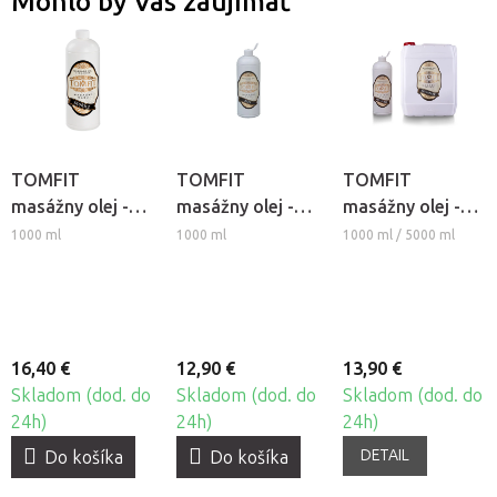
Mohlo by Vás zaujímať
TOMFIT
TOMFIT
TOMFIT
masážny olej -
masážny olej -
masážny olej -
škoricový
ružový
levanduľový
1000 ml
1000 ml
1000 ml / 5000 ml
16,40 €
12,90 €
13,90 €
Skladom (dod. do
Skladom (dod. do
Skladom (dod. do
24h)
24h)
24h)
DETAIL
Do košíka
Do košíka