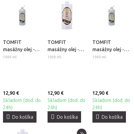
TOMFIT
TOMFIT
TOMFIT
masážny olej -
masážny olej -
masážny olej -
čokoládový
Rozmarín
Zelený čaj
1000 ml
1000 ml
1000 ml
12,90 €
12,90 €
12,90 €
Skladom (dod. do
Skladom (dod. do
Skladom (dod. do
24h)
24h)
24h)
Do košíka
Do košíka
Do košíka