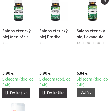
Saloos éterický
Saloos éterický
Saloos éterický
olej Meditácia
olej Erotika
olej Levanduľa
5 ml
5 ml
10 ml | 20 ml | 50 ml
5,90 €
5,90 €
6,84 €
Skladom (dod. do
Skladom (dod. do
Skladom (dod. do
24h)
24h)
24h)
DETAIL
Do košíka
Do košíka