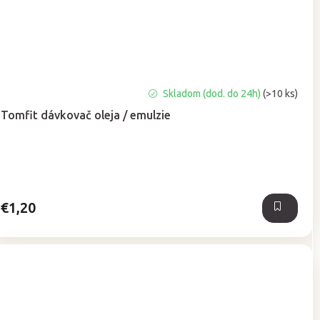
Priemerné
Skladom (dod. do 24h)
(>10 ks)
hodnotenie
Tomfit dávkovač oleja / emulzie
produktu
je
5,0
z
5
hviezdičiek.
€1,20