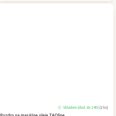
Priemerné
Skladom (dod. do 24h)
(2 ks)
hodnotenie
Puzdro na masážne oleje TAOline