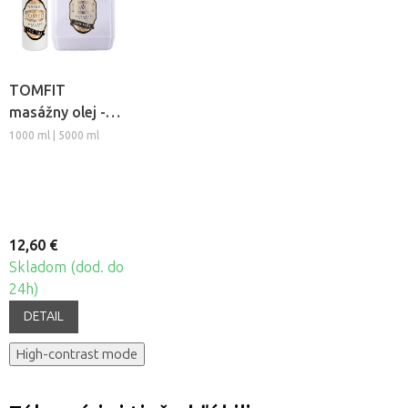
TOMFIT
masážny olej -
Aloe Vera
1000 ml | 5000 ml
12,60 €
Skladom (dod. do
24h)
DETAIL
High-contrast mode