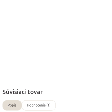
Môžeme doručiť do:
11.8.2026
Pridať do košíka
Masážny olej
Tomfit
so šalviovou silicou
je znovuobjaveným
pokladom prírody
v modernej dobe.
Detailné informácie
Opýtať sa
Súvisiaci tovar
Popis
Hodnotenie (1)