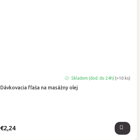
Priemerné
Skladom (dod. do 24h)
(>10 ks)
hodnotenie
Dávkovacia fľaša na masážny olej
produktu
je
5,0
z
5
hviezdičiek.
€2,24