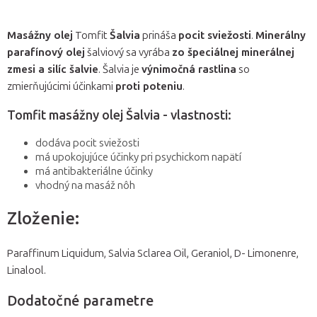
Masážny olej
Tomfit
Šalvia
prináša
pocit sviežosti
.
Minerálny
parafínový olej
šalviový sa vyrába
zo špeciálnej minerálnej
zmesi a silíc šalvie
. Šalvia je
výnimočná rastlina
so
zmierňujúcimi účinkami
proti poteniu
.
Tomfit masážny olej Šalvia - vlastnosti:
dodáva pocit sviežosti
má upokojujúce účinky pri psychickom napätí
má antibakteriálne účinky
vhodný na masáž nôh
Zloženie:
Paraffinum Liquidum, Salvia Sclarea Oil, Geraniol, D- Limonenre,
Linalool.
Dodatočné parametre