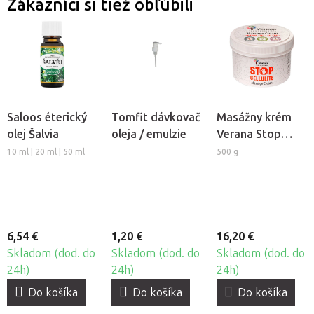
Zákazníci si tiež obľúbili
Saloos éterický
Tomfit dávkovač
Masážny krém
olej Šalvia
oleja / emulzie
Verana Stop
Celulitíde
10 ml | 20 ml | 50 ml
500 g
6,54 €
1,20 €
16,20 €
Skladom (dod. do
Skladom (dod. do
Skladom (dod. do
24h)
24h)
24h)
Do košíka
Do košíka
Do košíka