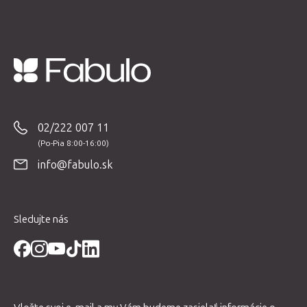
Z
á
p
02/222 007 11
ä
t
info@fabulo.sk
i
e
Sledujte nás