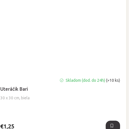
Priemerné
Skladom (dod. do 24h)
(>10 ks)
hodnotenie
Uteráčik Bari
produktu
je
30 x 30 cm, biela
5,0
z
5
hviezdičiek.
€1,25