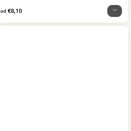
hviezdičiek.
€8,10
od