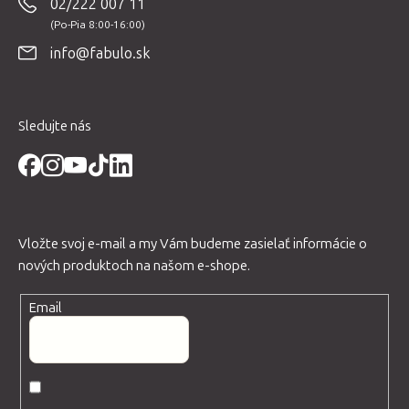
02/222 007 11
ä
t
info@fabulo.sk
i
e
Sledujte nás
Vložte svoj e-mail a my Vám budeme zasielať informácie o
nových produktoch na našom e-shope.
Email