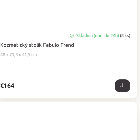
Priemerné
Skladom (dod. do 24h)
(8 ks)
hodnotenie
Kozmetický stolík Fabulo Trend
produktu
je
88 x 73,5 x 41,5 cm
5,0
z
5
hviezdičiek.
€164