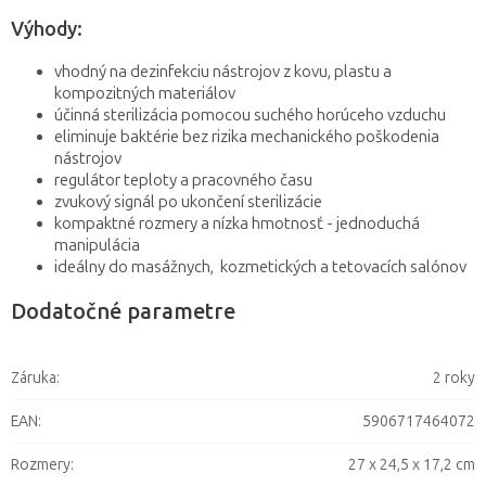
Výhody:
vhodný na dezinfekciu nástrojov z kovu, plastu a
kompozitných materiálov
účinná sterilizácia pomocou suchého horúceho vzduchu
eliminuje baktérie bez rizika mechanického poškodenia
nástrojov
regulátor teploty a pracovného času
zvukový signál po ukončení sterilizácie
kompaktné rozmery a nízka hmotnosť - jednoduchá
manipulácia
ideálny do masážnych, kozmetických a tetovacích salónov
Dodatočné parametre
Záruka
:
2 roky
EAN
:
5906717464072
Rozmery
:
27 x 24,5 x 17,2 cm