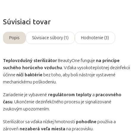
Súvisiaci tovar
Popis
Súvisiace súbory (1)
Hodnotenie (3)
Teplovzdušný sterilizátor
BeautyOne funguje
na princípe
suchého horúceho vzduchu
. Vďaka vysokoteplotnej dezinfekcii
účinne
ničí baktérie
bez toho, aby boli nástroje vystavené
mechanickému poškodeniu.
Zariadenie je vybavené
regulátorom teploty
a
pracovného
času
. Ukončenie dezinfekčného procesu je signalizované
zvukovým upozornením.
Sterilizátor sa vďaka nízkej hmotnosti
pohodlne
používa a
zároveň
nezaberá veľa miesta
na pracovisku.