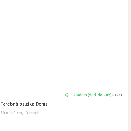
Priemerné
Skladom (dod. do 24h)
(8 ks)
hodnotenie
Farebná osuška Denis
produktu
je
70 x 140 cm, 13 farieb
5,0
z
5