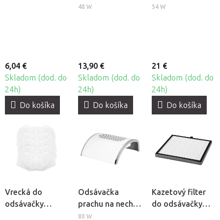
BeautyOne DBD-
BeautyOne UV
BeautyOne UV
48 W
54 W
F, 30ks
Dual LED Glow 5
LED SUN X
6,04 €
13,90 €
21 €
Skladom (dod. do
Skladom (dod. do
Skladom (dod. do
24h)
24h)
24h)
Do košíka
Do košíka
Do košíka
Vrecká do
Odsávačka
Kazetový filter
odsávačky
prachu na nechty
do odsávačky
prachu Wind 585,
Momo Basic 383
prachu Momo J-
80 W