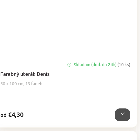
Priemerné
Skladom (dod. do 24h)
(10 ks)
hodnotenie
Farebný uterák Denis
produktu
je
50 x 100 cm, 13 farieb
5,0
z
5
hviezdičiek.
€4,30
od