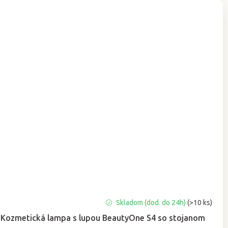
Priemerné
Skladom (dod. do 24h)
(>10 ks)
hodnotenie
Kozmetická lampa s lupou BeautyOne S4 so stojanom
produktu