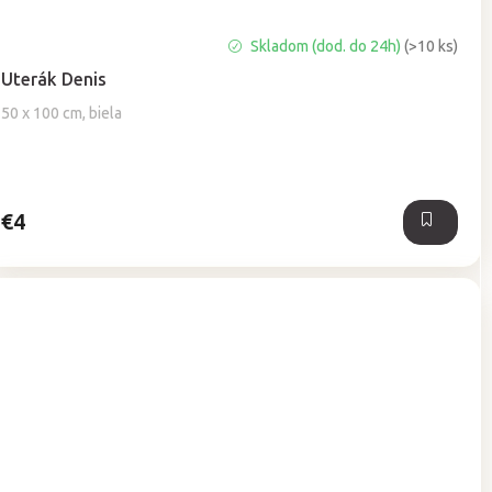
Priemerné
Skladom (dod. do 24h)
(>10 ks)
hodnotenie
Uterák Denis
produktu
je
50 x 100 cm, biela
5,0
z
5
hviezdičiek.
€4