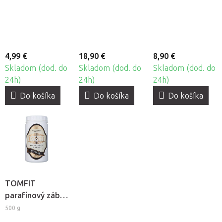
5ks
23
4,99 €
18,90 €
8,90 €
Skladom (dod. do
Skladom (dod. do
Skladom (dod. do
24h)
24h)
24h)
Do košíka
Do košíka
Do košíka
TOMFIT
parafínový zábal
- bylinný
500 g