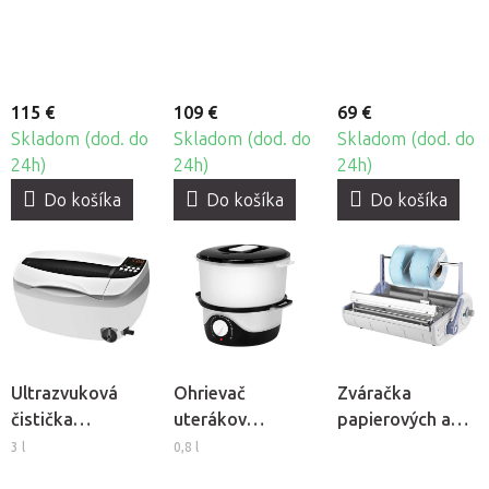
002
115 €
109 €
69 €
Skladom (dod. do
Skladom (dod. do
Skladom (dod. do
24h)
24h)
24h)
Do košíka
Do košíka
Do košíka
Ultrazvuková
Ohrievač
Zváračka
čistička
uterákov
papierových a
BeautyOne ACD-
Elegante E20
fóliových obalov
3 l
0,8 l
4830
Lafomed F-300A