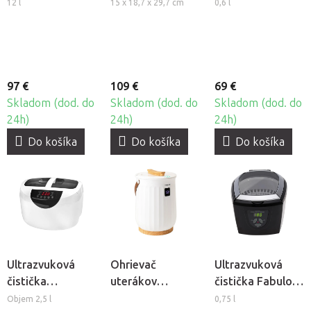
BeautyOne WX-
Beautyfor YM-
BeautyOne
12 l
15 x 18,7 x 29,7 cm
0,6 l
12C
9011
ACDS-100
97 €
109 €
69 €
Skladom (dod. do
Skladom (dod. do
Skladom (dod. do
24h)
24h)
24h)
Do košíka
Do košíka
Do košíka
Ultrazvuková
Ohrievač
Ultrazvuková
čistička
uterákov
čistička Fabulo
BeautyOne UC-
Elegante E18
CD-7810A
Objem 2,5 l
0,75 l