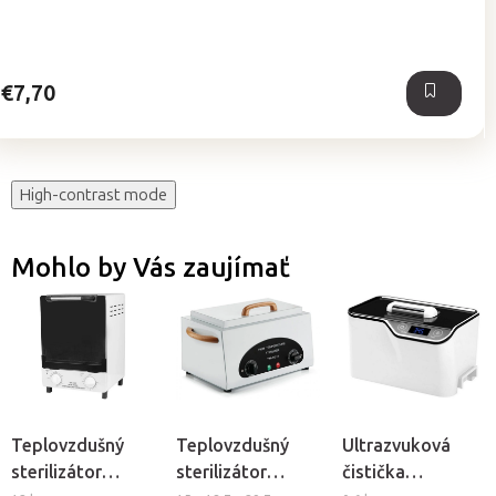
5,0
z
5
hviezdičiek.
€7,70
High-contrast mode
Mohlo by Vás zaujímať
Teplovzdušný
Teplovzdušný
Ultrazvuková
sterilizátor
sterilizátor
čistička