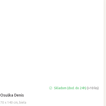
Priemerné
Skladom (dod. do 24h)
(>10 ks)
hodnotenie
Osuška Denis
produktu
je
70 x 140 cm, biela