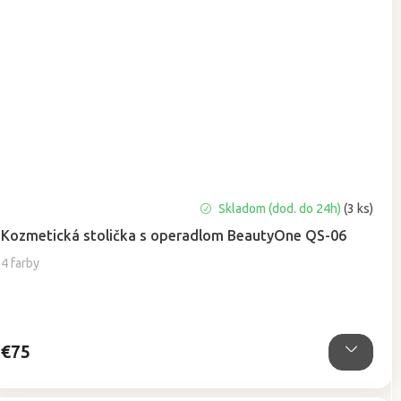
Priemerné
Skladom (dod. do 24h)
(3 ks)
hodnotenie
Kozmetická stolička s operadlom BeautyOne QS-06
produktu
je
4 farby
4,9
z
5
hviezdičiek.
€75