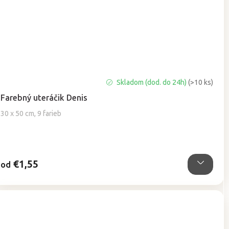
Priemerné
Skladom (dod. do 24h)
(>10 ks)
hodnotenie
Farebný uteráčik Denis
produktu
je
30 x 50 cm, 9 farieb
5,0
z
5
hviezdičiek.
€1,55
od