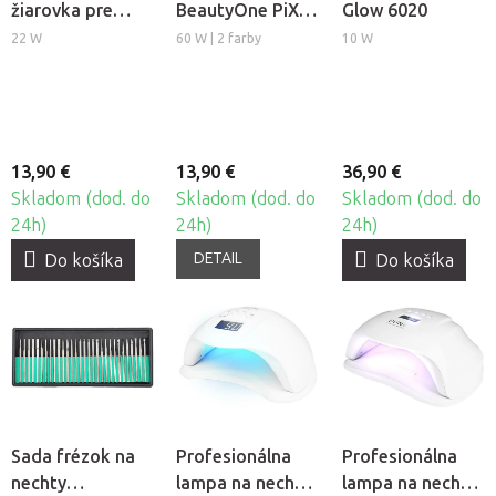
žiarovka pre
BeautyOne PiX
Glow 6020
kozmetickú
314
22 W
60 W | 2 farby
10 W
lampu
BeautyOne S4
13,90 €
13,90 €
36,90 €
Skladom (dod. do
Skladom (dod. do
Skladom (dod. do
24h)
24h)
24h)
DETAIL
Do košíka
Do košíka
Sada frézok na
Profesionálna
Profesionálna
nechty
lampa na nechty
lampa na nechty