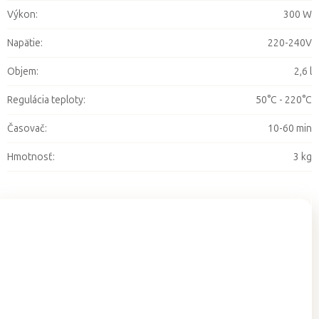
Výkon
:
300 W
Napätie
:
220-240V
Objem
:
2,6 l
Regulácia teploty
:
50°C - 220°C
Časovač
:
10-60 min
Hmotnosť
:
3 kg