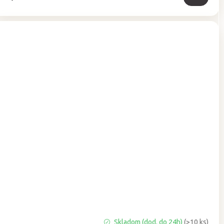
Priemerné
Skladom (dod. do 24h)
(>10 ks)