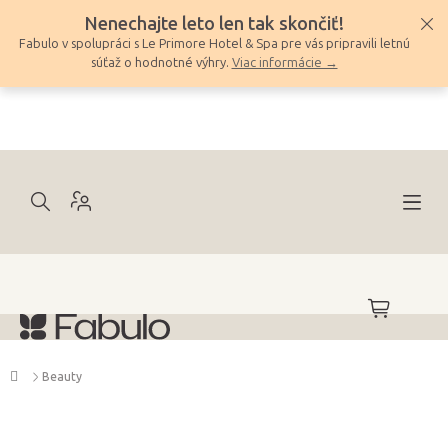
Prejsť
Nenechajte leto len tak skončiť!
na
Fabulo v spolupráci s Le Primore Hotel & Spa pre vás pripravili letnú
obsah
súťaž o hodnotné výhry.
Viac informácie →
NÁKUPNÝ
KOŠÍK
Domov
Beauty