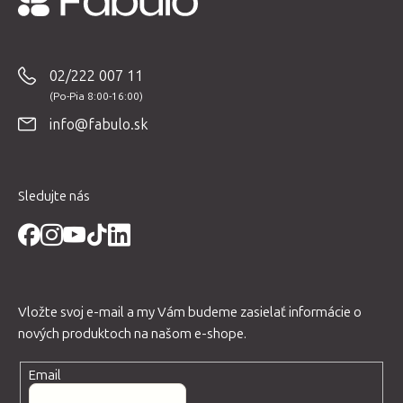
Z
á
p
02/222 007 11
ä
t
info@fabulo.sk
i
e
Sledujte nás
Vložte svoj e-mail a my Vám budeme zasielať informácie o
nových produktoch na našom e-shope.
Email