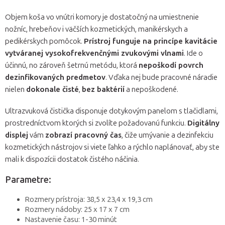
Objem koša vo vnútri komory je dostatočný na umiestnenie
nožníc, hrebeňov i väčších kozmetických, manikérskych a
pedikérskych pomôcok.
Prístroj funguje na princípe kavitácie
vytváranej vysokofrekvenčnými zvukovými vlnami
. Ide o
účinnú, no zároveň šetrnú metódu, ktorá
nepoškodí povrch
dezinfikovaných predmetov
. Vďaka nej bude pracovné náradie
nielen
dokonale čisté
,
bez baktérií
a nepoškodené.
Ultrazvuková čistička disponuje dotykovým panelom s tlačidlami,
prostredníctvom ktorých si zvolíte požadovanú funkciu.
Digitálny
displej
vám
zobrazí pracovný čas
, čiže umývanie a dezinfekciu
kozmetických nástrojov si viete ľahko a rýchlo naplánovať, aby ste
mali k dispozícii dostatok čistého náčinia.
Parametre:
Rozmery prístroja: 38,5 x 23,4 x 19,3 cm
Rozmery nádoby: 25 x 17 x 7 cm
Nastavenie času: 1-30 minút