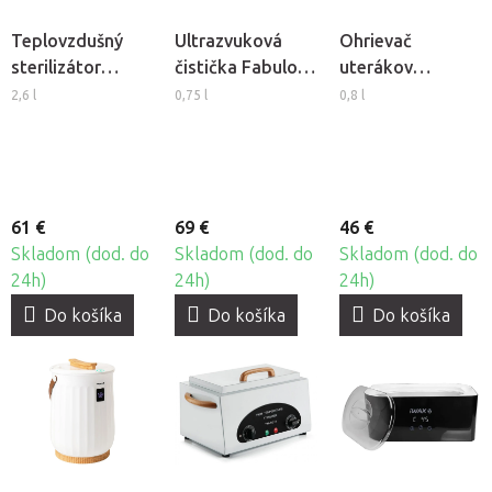
Teplovzdušný
Ultrazvuková
Ohrievač
sterilizátor
čistička Fabulo
uterákov
BeautyOne SM-
CD-7810A
Elegante E20
2,6 l
0,75 l
0,8 l
360A
61 €
69 €
46 €
Skladom (dod. do
Skladom (dod. do
Skladom (dod. do
24h)
24h)
24h)
Do košíka
Do košíka
Do košíka