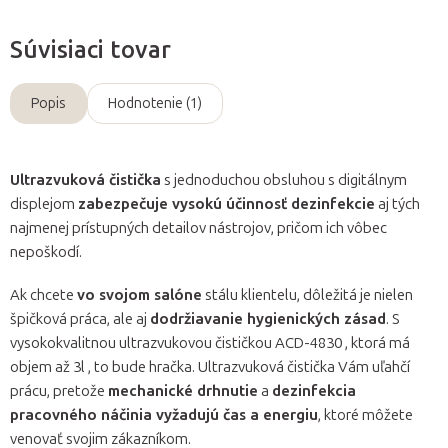
Súvisiaci tovar
Popis
Hodnotenie (1)
Ultrazvuková čistička
s jednoduchou obsluhou s digitálnym
displejom
zabezpečuje vysokú účinnosť dezinfekcie
aj tých
najmenej prístupných detailov nástrojov, pričom ich vôbec
nepoškodí.
Ak chcete
vo svojom salóne
stálu klientelu, dôležitá je nielen
špičková práca, ale aj
dodržiavanie hygienických zásad
. S
vysokokvalitnou ultrazvukovou čističkou ACD-4830 , ktorá má
objem až 3l , to bude hračka. Ultrazvuková čistička Vám uľahčí
prácu, pretože
mechanické drhnutie
a
dezinfekcia
pracovného náčinia vyžadujú čas a energiu
, ktoré môžete
venovať svojim zákazníkom.