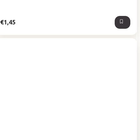
z
5
hviezdičiek.
€1,45