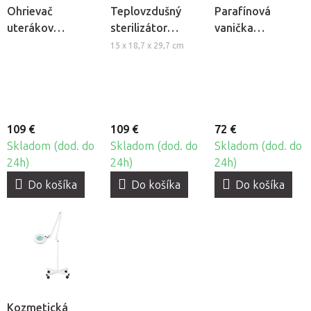
Ohrievač
Teplovzdušný
Parafínová
uterákov
sterilizátor
vanička
Elegante E18
Beautyfor YM-
BeautyOne iWax
15 x 18,7 x 29,7 cm
9011
109 €
109 €
72 €
Skladom (dod. do
Skladom (dod. do
Skladom (dod. do
24h)
24h)
24h)
Do košíka
Do košíka
Do košíka
Kozmetická