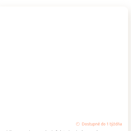
Priemerné
Dostupné do 1 týždňa
hodnotenie