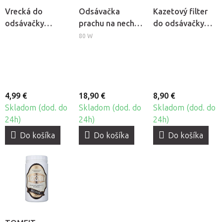
Vrecká do
Odsávačka
Kazetový filter
odsávačky
prachu na nechty
do odsávačky
prachu Wind 585,
Momo Basic 383
prachu Momo J-
80 W
5ks
23
4,99 €
18,90 €
8,90 €
Skladom (dod. do
Skladom (dod. do
Skladom (dod. do
24h)
24h)
24h)
Do košíka
Do košíka
Do košíka