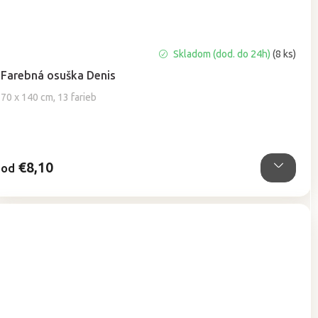
Priemerné
Skladom (dod. do 24h)
(8 ks)
hodnotenie
Farebná osuška Denis
produktu
je
70 x 140 cm, 13 farieb
5,0
z
5
hviezdičiek.
€8,10
od