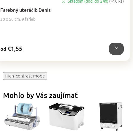
Priemerné
Skladom (dod. do 24h)
(>10 ks)
hodnotenie
Farebný uteráčik Denis
produktu
je
30 x 50 cm, 9 farieb
5,0
z
5
hviezdičiek.
€1,55
od
High-contrast mode
Mohlo by Vás zaujímať