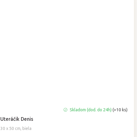
Priemerné
Skladom (dod. do 24h)
(>10 ks)
hodnotenie
Uteráčik Denis
produktu
je
30 x 50 cm, biela
5,0