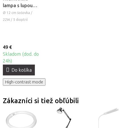
lampa s lupou
BeautyOne S4 so
Ø 12 cm šošovka /
stojanom
22W / 5 dioptrií
49 €
Skladom (dod. do
24h)
Do košíka
High-contrast mode
Zákazníci si tiež obľúbili