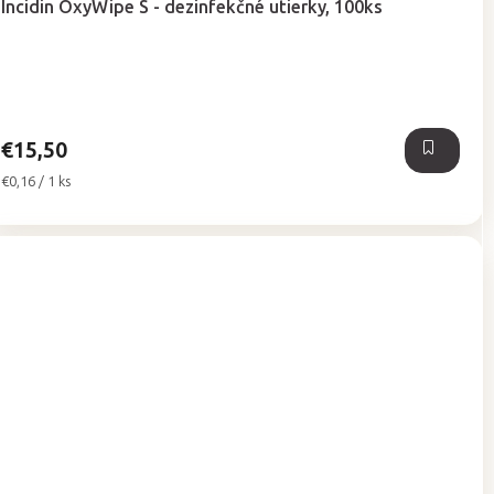
Incidin OxyWipe S - dezinfekčné utierky, 100ks
produktu
je
5,0
z
5
hviezdičiek.
€15,50
Jednotková
€0,16 / 1 ks
cena: