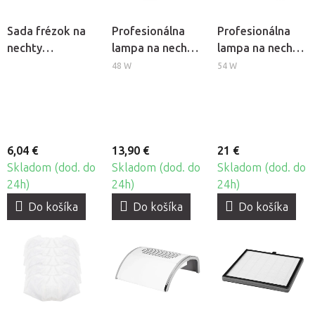
Sada frézok na
Profesionálna
Profesionálna
nechty
lampa na nechty
lampa na nechty
BeautyOne DBD-
BeautyOne UV
BeautyOne UV
48 W
54 W
F, 30ks
Dual LED Glow 5
LED SUN X
6,04 €
13,90 €
21 €
Skladom (dod. do
Skladom (dod. do
Skladom (dod. do
24h)
24h)
24h)
Do košíka
Do košíka
Do košíka