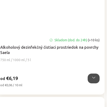
Priemerné
Skladom (dod. do 24h)
(>10 ks)
hodnotenie
Alkoholový dezinfekčný čistiaci prostriedok na povrchy
produktu
Saela
je
5,0
750 ml / 1000 ml / 5 l
z
5
hviezdičiek.
€6,19
od
Jednotková
od €0,06 / 10 ml
cena: