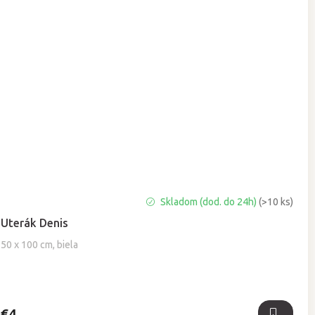
Priemerné
Skladom (dod. do 24h)
(>10 ks)
hodnotenie
Uterák Denis
produktu
je
50 x 100 cm, biela
5,0
z
5
hviezdičiek.
€4