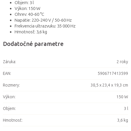
Objem: 3 l
Výkon: 150 W
Ohrev: 40-60 °C
Napätie: 220-240 V / 50-60 Hz
Frekvencia ultrazvuku: 35 000 Hz
Hmotnosť: 3,6 kg
Dodatočné parametre
Záruka
:
2 roky
EAN
:
5906717413599
Rozmery
:
38,5 x 23,4 x 19,3 cm
Výkon
:
150 W
Objem
:
3 l
Hmotnosť
:
3,6 kg