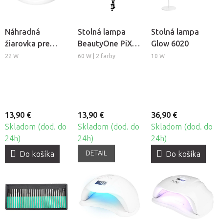
Náhradná
Stolná lampa
Stolná lampa
žiarovka pre
BeautyOne PiX
Glow 6020
kozmetickú
314
22 W
60 W | 2 farby
10 W
lampu
BeautyOne S4
13,90 €
13,90 €
36,90 €
Skladom (dod. do
Skladom (dod. do
Skladom (dod. do
24h)
24h)
24h)
DETAIL
Do košíka
Do košíka