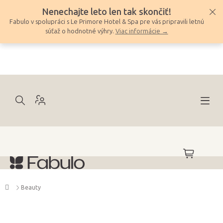
Prejsť
Nenechajte leto len tak skončiť!
na
Fabulo v spolupráci s Le Primore Hotel & Spa pre vás pripravili letnú
obsah
súťaž o hodnotné výhry.
Viac informácie →
NÁKUPNÝ
KOŠÍK
Domov
Beauty