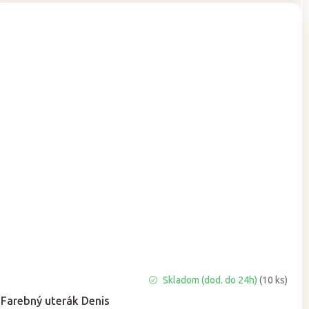
Priemerné
Skladom (dod. do 24h)
(10 ks)
hodnotenie
Farebný uterák Denis
produktu