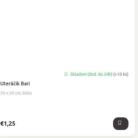
Priemerné
Skladom (dod. do 24h)
(>10 ks)
hodnotenie
Uteráčik Bari
produktu
je
30 x 30 cm, biela
5,0
z
5
hviezdičiek.
€1,25