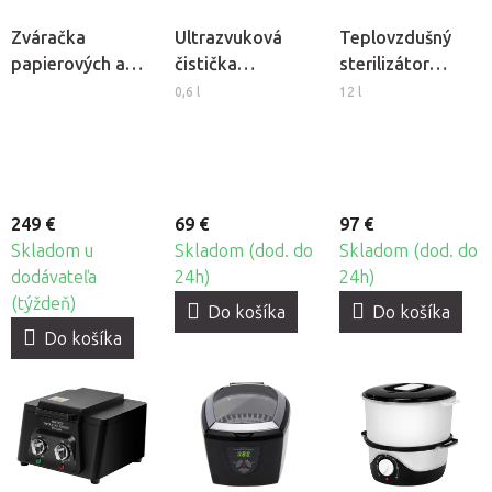
Zváračka
Ultrazvuková
Teplovzdušný
papierových a
čistička
sterilizátor
fóliových obalov
BeautyOne
BeautyOne WX-
0,6 l
12 l
Lafomed F-300A
ACDS-100
12C
249 €
69 €
97 €
Skladom u
Skladom (dod. do
Skladom (dod. do
dodávateľa
24h)
24h)
(týždeň)
Do košíka
Do košíka
Do košíka