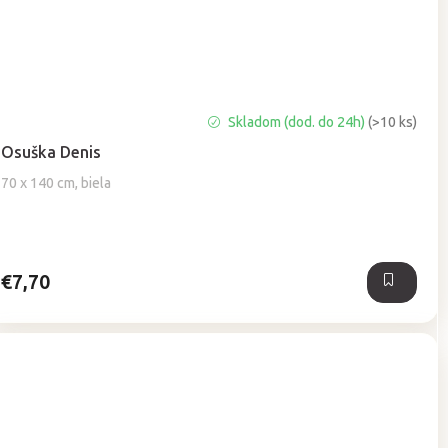
Priemerné
Skladom (dod. do 24h)
(>10 ks)
hodnotenie
Osuška Denis
produktu
je
70 x 140 cm, biela
5,0
z
5
hviezdičiek.
€7,70