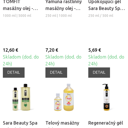
TOMFIT
Yamuna rastlinný
Upokojujúci gél
masážny olej -
masážny olej -
Sara Beauty Spa
Aloe Vera
Aloe Vera
- Aloe Vera
1000 ml | 5000 ml
250 ml | 1000 ml
250 ml / 500 ml
12,60 €
7,20 €
5,69 €
Skladom (dod. do
Skladom (dod. do
Skladom (dod. do
24h)
24h)
24h)
DETAIL
DETAIL
DETAIL
Sara Beauty Spa
Telový masážny
Regeneračný gél