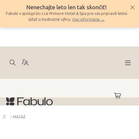
Prejsť
Nenechajte leto len tak skončiť!
na
Fabulo v spolupráci s Le Primore Hotel & Spa pre vás pripravili letnú
obsah
súťaž o hodnotné výhry.
Viac informácie →
NÁKUPNÝ
KOŠÍK
Domov
MASÁŽ