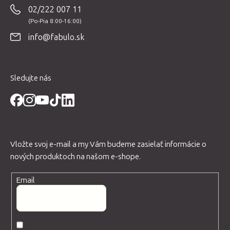
p
02/222 007 11
ä
t
info@fabulo.sk
i
e
Sledujte nás
Vložte svoj e-mail a my Vám budeme zasielať informácie o
nových produktoch na našom e-shope.
Email