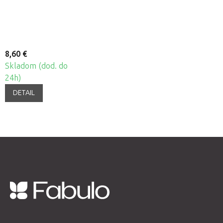
8,60 €
Skladom (dod. do
24h)
DETAIL
Z
á