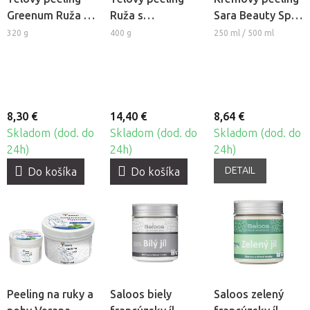
Greenum Ruža so
Ruža s
Sara Beauty Spa
soľou a aloe vera
himalájskou
- Scrub
320 g
400 g
250 ml / 500 ml
soľou
8,30 €
14,40 €
8,64 €
Skladom (dod. do
Skladom (dod. do
Skladom (dod. do
24h)
24h)
24h)
DETAIL
Do košíka
Do košíka
Peeling na ruky a
Saloos biely
Saloos zelený