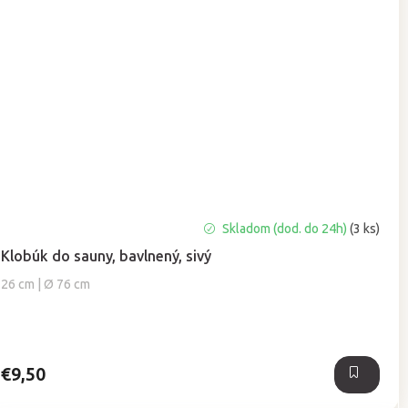
Priemerné
Skladom (dod. do 24h)
(3 ks)
hodnotenie
Klobúk do sauny, bavlnený, sivý
produktu
je
26 cm | Ø 76 cm
5,0
z
5
hviezdičiek.
€9,50