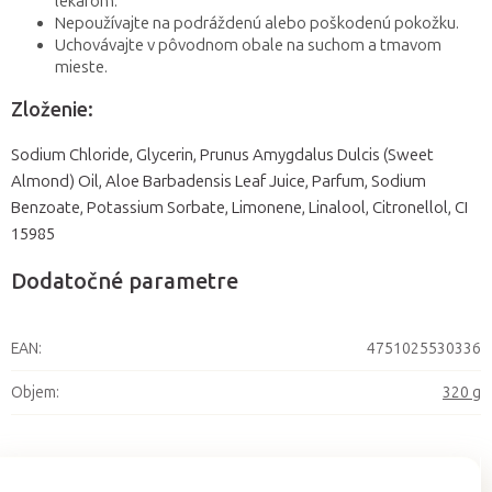
lekárom.
Nepoužívajte na podráždenú alebo poškodenú pokožku.
Uchovávajte v pôvodnom obale na suchom a tmavom
mieste.
Zloženie:
Sodium Chloride, Glycerin, Prunus Amygdalus Dulcis (Sweet
Almond) Oil, Aloe Barbadensis Leaf Juice, Parfum, Sodium
Benzoate, Potassium Sorbate, Limonene, Linalool, Citronellol, CI
15985
Dodatočné parametre
EAN
:
4751025530336
Objem
:
320 g