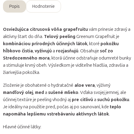
Popis
Hodnotenie
Osviežujúca citrusová vôňa grapefruitu
vám prinesie zdravý a
aktívny štart do dňa.
Telový peeling
Greenum Grapefruit je
kombináciou prírodných účinných látok
, ktoré
pokožku
hĺbkovo čistia
,
vyživujú
a
rozjasňujú
. Obsahuje
soľ zo
Stredozemného mora
, ktorá účinne odstraňuje odumreté bunky
a stimuluje krvný obeh. Výsledkom je viditeľne hladšia, zdravšia a
žiarivejšia pokožka.
Zloženie je obohatené o hydratačné
aloe vera
, výživný
mandľový olej
,
med
a
sušené mlieko
. Vďaka svojej jemnej, ale
účinnej textúre je peeling vhodný aj
pre citlivú
a
suchú pokožku
.
Je ideálny na použitie pred, počas aj po saunovaní, kde
teplo
napomáha lepšiemu vstrebávaniu aktívnych látok
.
Hlavné účinné látky: