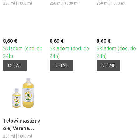
Kokos
Levanduľa
Ylang-Ylang
250 ml | 1000 ml
250 ml | 1000 ml
250 ml | 1000 ml
8,60 €
8,60 €
8,60 €
Skladom (dod. do
Skladom (dod. do
Skladom (dod. do
24h)
24h)
24h)
DETAIL
DETAIL
DETAIL
Telový masážny
olej Verana
Eukalyptus
250 ml | 1000 ml