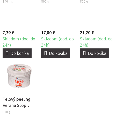
140 ml
800 g
800 g
7,39 €
17,80 €
21,20 €
Skladom (dod. do
Skladom (dod. do
Skladom (dod. do
24h)
24h)
24h)
Do košíka
Do košíka
Do košíka
Telový peeling
Verana Stop
Celulitíde
800 g