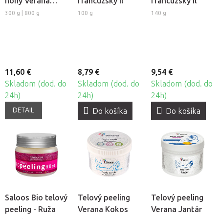
nohy Verana
francúzsky íl
francúzsky íl
Mäta
300 g | 800 g
100 g
140 g
11,60 €
8,79 €
9,54 €
Skladom (dod. do
Skladom (dod. do
Skladom (dod. do
24h)
24h)
24h)
DETAIL
Do košíka
Do košíka
Saloos Bio telový
Telový peeling
Telový peeling
peeling - Ruža
Verana Kokos
Verana Jantár