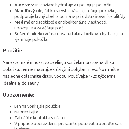
Aloe vera
intenzívne hydratuje a upokojuje pokožku
Mandľový olej
ľahko sa vstrebáva, zjemňuje pokožku,
podporuje krvný obeh a pomáha pri odstraňovaní celulitídy
Med
má antiseptické a antibakteriálne vlastnosti,
upokojuje a zvláčňuje pleť
Sušené mlieko
vďaka obsahu tuku a bielkovín hydratuje a
zjemňuje pokožku
Použitie:
Naneste malé množstvo peelingu končekmi prstov na vlhkú
pokožku. Jemne masírujte krúživými pohybmi niekoľko minút a
následne opláchnite čistou vodou. Používajte 1-2x týždenne.
Ideálne aj do sauny.
Upozornenie:
Len na vonkajšie použitie.
Neprehĺtajte.
Zabráňte kontaktu s očami.
V prípade podráždenia prestaňte používať a poraďte sa s