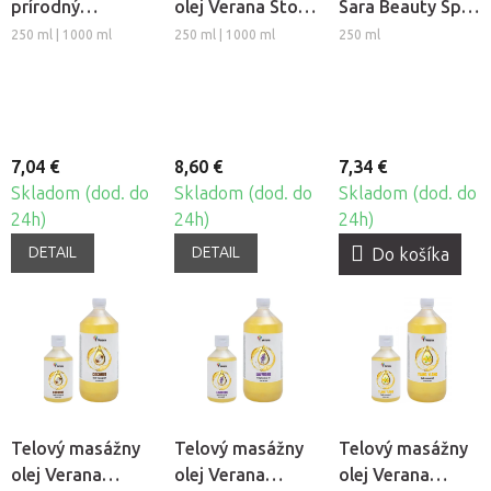
prírodný
olej Verana Stop
Sara Beauty Spa
rastlinný
Celulitíde
- Nechtík & Aloe
250 ml | 1000 ml
250 ml | 1000 ml
250 ml
masážny olej -
Aloe Vera
7,04 €
8,60 €
7,34 €
Skladom (dod. do
Skladom (dod. do
Skladom (dod. do
24h)
24h)
24h)
DETAIL
DETAIL
Do košíka
Telový masážny
Telový masážny
Telový masážny
olej Verana
olej Verana
olej Verana