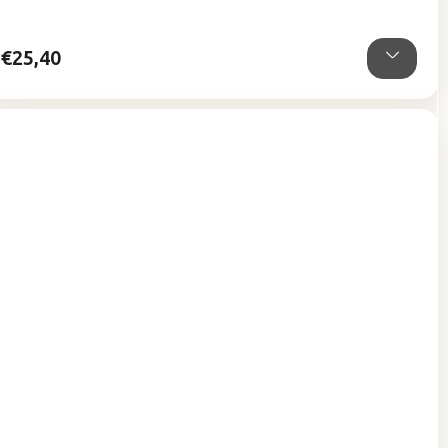
5
hviezdičiek.
€25,40