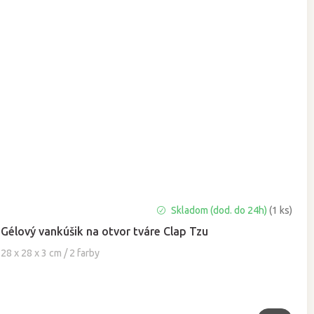
Priemerné
Skladom (dod. do 24h)
(1 ks)
hodnotenie
Gélový vankúšik na otvor tváre Clap Tzu
produktu
je
28 x 28 x 3 cm / 2 farby
4,9
z
5
hviezdičiek.