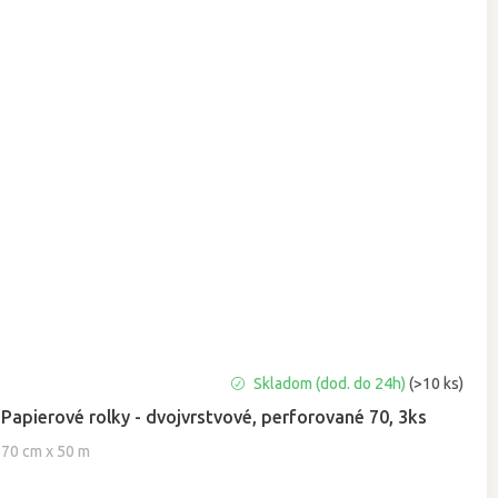
Priemerné
Skladom (dod. do 24h)
(>10 ks)
hodnotenie
Papierové rolky - dvojvrstvové, perforované 70, 3ks
produktu
je
70 cm x 50 m
5,0
z