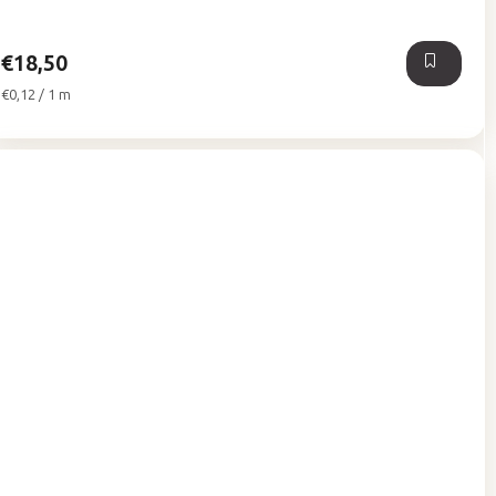
5
hviezdičiek.
€18,50
Jednotková
€0,12 / 1 m
cena: