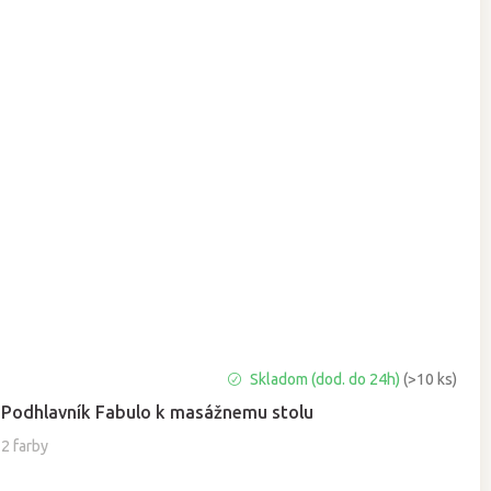
Priemerné
Skladom (dod. do 24h)
(>10 ks)
hodnotenie
Podhlavník Fabulo k masážnemu stolu
produktu
je
2 farby
5,0
z