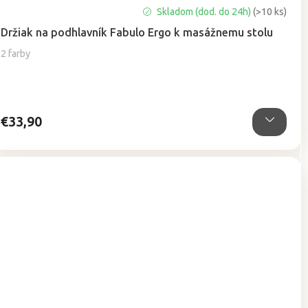
Priemerné
Skladom (dod. do 24h)
(>10 ks)
hodnotenie
Držiak na podhlavník Fabulo Ergo k masážnemu stolu
produktu
je
2 farby
5,0
z
5
hviezdičiek.
€33,90