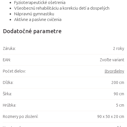
Fyzioterapeutické ošetrenia
Všeobecnú rehabilitáciu a korekciu detí a dospelých
Nápravnú gymnastiku
Aktívne a pasívne cvičenia
Dodatočné parametre
Záruka
:
2 roky
EAN
:
Zvoľte variant
Počet dielov
:
štvordielny
Dĺžka
:
200 cm
Šírka
:
90 cm
Hrúbka
:
5 cm
Rozmery po zložení
:
90 x 50 x 20 cm