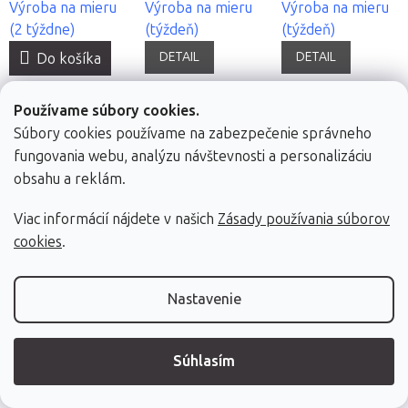
Výroba na mieru
Výroba na mieru
Výroba na mieru
(2 týždne)
(týždeň)
(týždeň)
DETAIL
DETAIL
Do košíka
Používame súbory cookies.
Súbory cookies používame na zabezpečenie správneho
fungovania webu, analýzu návštevnosti a personalizáciu
obsahu a reklám.
Viac informácií nájdete v našich
Zásady používania súborov
Matrac na masáž
Bodhi Shiatsu
cookies
.
Futon s
od 200*120 cm | 6
odnímateľným
farieb
Nastavenie
poťahom
Maharaja
Súhlasím
240 €
Výroba na mieru