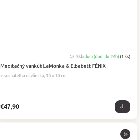
Priemerné
Skladom (dod. do 24h)
(1 ks)
hodnotenie
Meditačný vankúš LaMonka & Elbabett FÉNIX
produktu
je
+ snímateľná návliečka, 35 x 10 cm
5,0
z
5
hviezdičiek.
€47,90