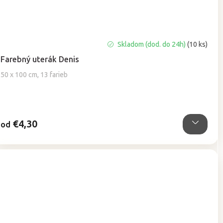
Priemerné
Skladom (dod. do 24h)
(10 ks)
hodnotenie
Farebný uterák Denis
produktu
je
50 x 100 cm, 13 farieb
5,0
z
5
hviezdičiek.
€4,30
od