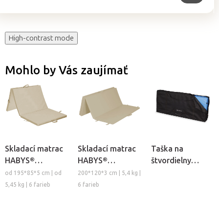
High-contrast mode
Mohlo by Vás zaujímať
Skladací matrac
Skladací matrac
Taška na
HABYS®
HABYS®
štvordielny
trojdielny
štvordielny
matrac HABYS®
od 195*85*5 cm | od
200*120*3 cm | 5,4 kg |
5,45 kg | 6 farieb
6 farieb