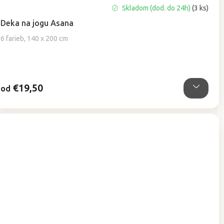
Priemerné
Skladom (dod. do 24h)
(3 ks)
hodnotenie
Deka na jogu Asana
produktu
je
6 farieb, 140 x 200 cm
5,0
z
5
hviezdičiek.
€19,50
od