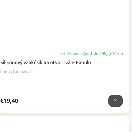
Priemerné
Skladom (dod. do 24h)
(>10 ks)
hodnotenie
Silikónový vankúšik na otvor tváre Fabulo
produktu
je
hnedá | oranžová
4,9
z
5
hviezdičiek.
€19,40