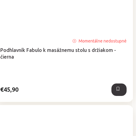
Priemerné
Momentálne nedostupné
hodnotenie
Podhlavník Fabulo k masážnemu stolu s držiakom -
produktu
čierna
je
5,0
z
5
hviezdičiek.
€45,90