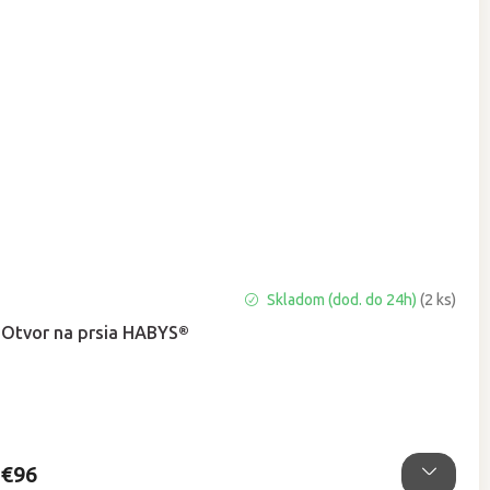
Priemerné
Skladom (dod. do 24h)
(2 ks)
hodnotenie
Otvor na prsia HABYS®
produktu
je
5,0
z
5
hviezdičiek.
€96