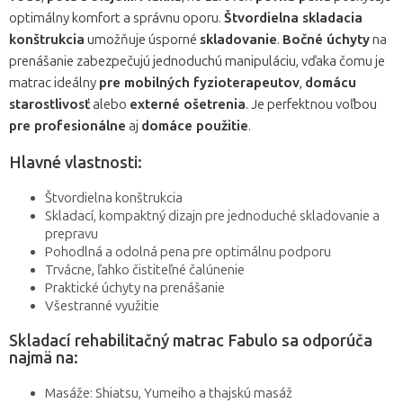
optimálny komfort a správnu oporu.
Štvordielna skladacia
konštrukcia
umožňuje úsporné
skladovanie
.
Bočné úchyty
na
prenášanie zabezpečujú jednoduchú manipuláciu, vďaka čomu je
matrac ideálny
pre mobilných fyzioterapeutov
,
domácu
starostlivosť
alebo
externé ošetrenia
. Je perfektnou voľbou
pre profesionálne
aj
domáce použitie
.
Hlavné vlastnosti:
Štvordielna konštrukcia
Skladací, kompaktný dizajn pre jednoduché skladovanie a
prepravu
Pohodlná a odolná pena pre optimálnu podporu
Trvácne, ľahko čistiteľné čalúnenie
Praktické úchyty na prenášanie
Všestranné využitie
Skladací rehabilitačný matrac Fabulo sa odporúča
najmä na:
Masáže: Shiatsu, Yumeiho a thajskú masáž