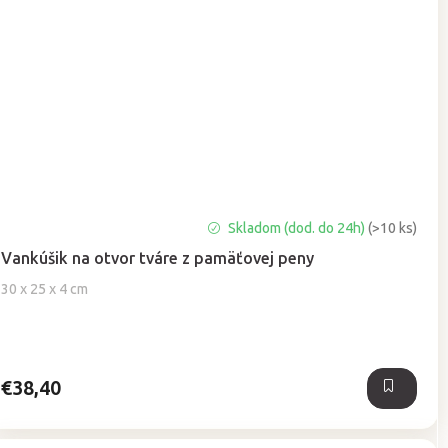
Priemerné
Skladom (dod. do 24h)
(>10 ks)
hodnotenie
Vankúšik na otvor tváre z pamäťovej peny
produktu
je
30 x 25 x 4 cm
5,0
z
5
hviezdičiek.
€38,40