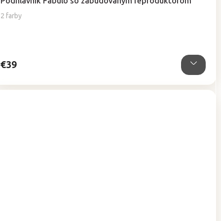
Podhlavník Fabulo so zabudovaným reproduktorom
2 farby
€39