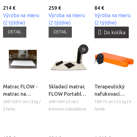
214 €
259 €
84 €
Výroba na mieru
Výroba na mieru
Výroba na mieru
(2 týždne)
(2 týždne)
(2 týždne)
DETAIL
DETAIL
Do košíka
Matrac FLOW -
Skladací matrac
Terapeutický
matrac na
FLOW Portable
nafukovací
thajskú masáž a
DUO Set na
matrac Nubis
200*120*3 cm / 8 kg /
200*100*2,5 cm /
190*75 cm | 5,3 kg | 9
Shiatsu
thajskú masáž a
Sport
2 farby
krémovo-čokoládová
farieb
Shiatsu