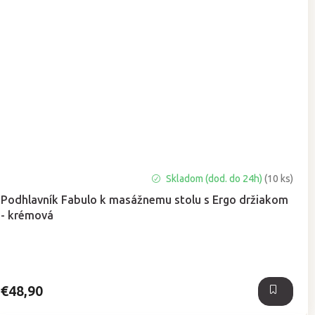
Priemerné
Skladom (dod. do 24h)
(10 ks)
hodnotenie
Podhlavník Fabulo k masážnemu stolu s Ergo držiakom
produktu
- krémová
je
5,0
z
5
hviezdičiek.
€48,90