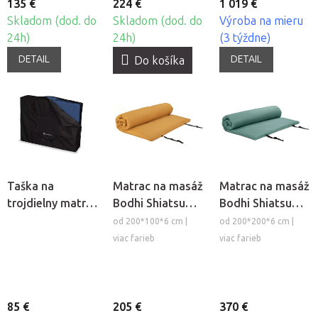
135 €
224 €
1 019 €
Skladom (dod. do
Skladom (dod. do
Výroba na mieru
24h)
24h)
(3 týždne)
DETAIL
DETAIL
Do košíka
Taška na
Matrac na masáž
Matrac na masáž
trojdielny matrac
Bodhi Shiatsu
Bodhi Shiatsu
HABYS®
Futon (S-L) s
Futon (XL-XXL) s
od 200*100*6 cm |
od 200*200*6 cm |
odnímateľným
odnímateľným
viac farieb
viac farieb
poťahom
poťahom
85 €
205 €
370 €