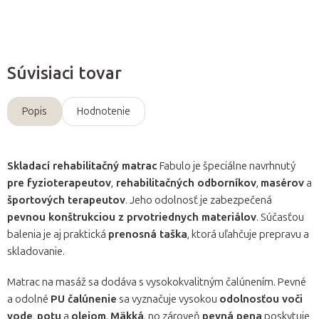
Súvisiaci tovar
Popis
Hodnotenie
Skladací rehabilitačný matrac
Fabulo je špeciálne navrhnutý
pre fyzioterapeutov
,
rehabilitačných odborníkov
,
masérov
a
športových terapeutov
. Jeho odolnosť je zabezpečená
pevnou konštrukciou z prvotriednych materiálov
. Súčasťou
balenia je aj praktická
prenosná taška
, ktorá uľahčuje prepravu a
skladovanie.
Matrac na masáž sa dodáva s vysokokvalitným čalúnením. Pevné
a odolné
PU čalúnenie
sa vyznačuje vysokou
odolnosťou voči
vode
,
potu
a
olejom
.
Mäkká
, no zároveň
pevná pena
poskytuje