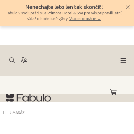
Prejsť
Nenechajte leto len tak skončiť!
na
Fabulo v spolupráci s Le Primore Hotel & Spa pre vás pripravili letnú
obsah
súťaž o hodnotné výhry.
Viac informácie →
NÁKUPNÝ
KOŠÍK
Domov
MASÁŽ