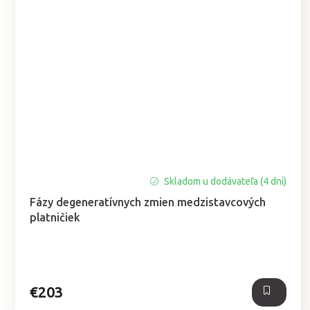
Priemerné
Skladom u dodávateľa (4 dni)
hodnotenie
Fázy degeneratívnych zmien medzistavcových
produktu
platničiek
je
5,0
z
5
hviezdičiek.
€203