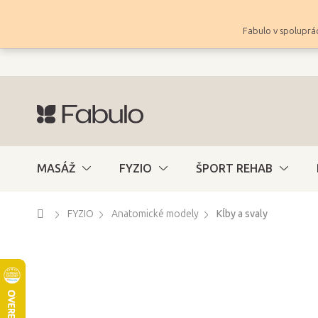
Prejsť
na
Fabulo v spoluprác
obsah
MASÁŽ
FYZIO
ŠPORT REHAB
Domov
FYZIO
Anatomické modely
Kĺby a svaly