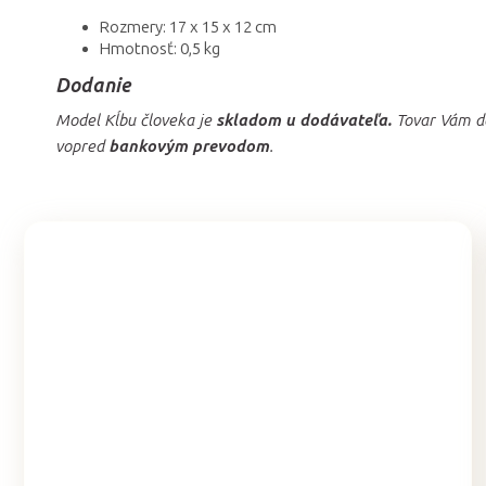
Rozmery: 17 x 15 x 12 cm
Hmotnosť: 0,5 kg
Dodanie
Model Kĺbu človeka je
skladom u dodávateľa.
Tovar Vám d
vopred
bankovým prevodom
.