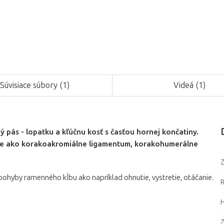
Súvisiace súbory (1)
Videá (1)
ás - lopatku a kľúčnu kosť s časťou hornej končatiny.
be ako korakoakromiálne ligamentum, korakohumerálne
Z
yby ramenného kĺbu ako napríklad ohnutie, vystretie, otáčanie.
Z