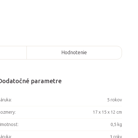
Hodnotenie
Dodatočné parametre
áruka
:
5 rokov
Rozmery
:
17 x 15 x 12 cm
Hmotnosť
:
0,5 kg
áruka
:
3 roky