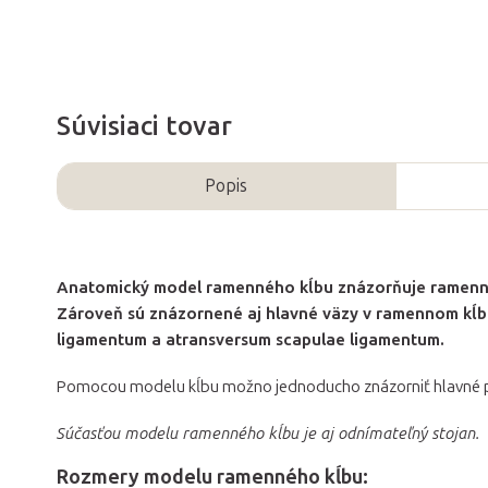
Súvisiaci tovar
Popis
Anatomický model ramenného kĺbu znázorňuje ramenný p
Zároveň sú znázornené aj hlavné väzy v ramennom kĺ
ligamentum a atransversum scapulae ligamentum.
Pomocou modelu kĺbu možno jednoducho znázorniť hlavné poh
Súčasťou modelu ramenného kĺbu je aj odnímateľný stojan.
Rozmery modelu ramenného kĺbu: