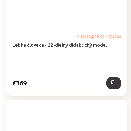
Priemerné
Dostupné do 1 týždňa
hodnotenie
Lebka človeka - 22-dielny didaktický model
produktu
je
5,0
z
5
hviezdičiek.
€369