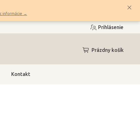
c informácie →
Prihlásenie
NÁKUPNÝ
Prázdny košík
KOŠÍK
Kontakt
a (4 dni)