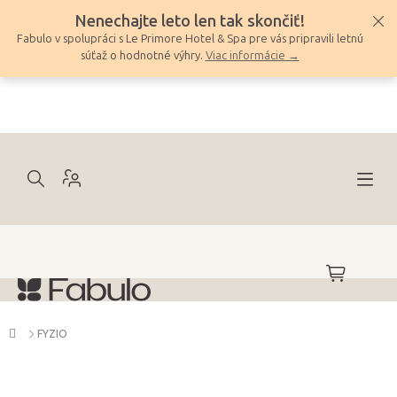
Prejsť
Nenechajte leto len tak skončiť!
na
Fabulo v spolupráci s Le Primore Hotel & Spa pre vás pripravili letnú
obsah
súťaž o hodnotné výhry.
Viac informácie →
NÁKUPNÝ
KOŠÍK
Domov
FYZIO