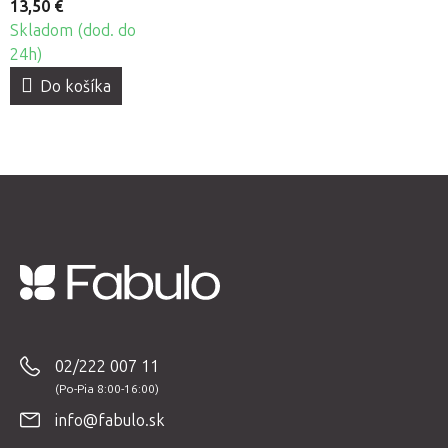
13,50 €
Skladom (dod. do
24h)
Do košíka
Z
á
p
02/222 007 11
ä
t
info@fabulo.sk
i