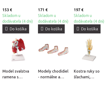
153 €
171 €
197 €
Skladom u
Skladom u
Skladom u
dodávateľa (4 dni)
dodávateľa (4 dni)
dodávateľa (4 dni)
Do košíka
Do košíka
Do košíka
Model svalstva
Modely chodidiel
Kostra ruky so
ramena s
- normálne a
šľachami,
hlbokými svalmi
abnormálne
nervami a
chodidlo
karpálnym
tunelom