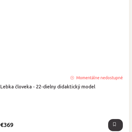
Priemerné
Momentálne nedostupné
hodnotenie
Lebka človeka - 22-dielny didaktický model
produktu
je
5,0
z
5
hviezdičiek.
€369