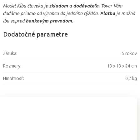
Model Kĺbu človeka je
skladom u dodávateľa.
Tovar Vám
dodáme priamo od výrobcu do jedného týždňa.
Platba
je možná
iba vopred
bankovým prevodom
.
Dodatočné parametre
Záruka
:
5 rokov
Rozmery
:
13 x 13 x 24 cm
Hmotnosť
:
0,7 kg