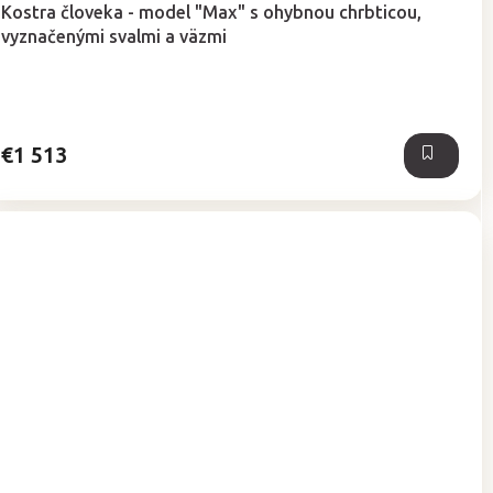
Kostra človeka - model "Max" s ohybnou chrbticou,
produktu
vyznačenými svalmi a väzmi
je
5,0
z
5
hviezdičiek.
€1 513