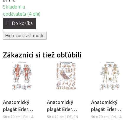
Skladom u
dodávateľa (4 dni)
Do košíka
High-contrast mode
Zákazníci si tiež obľúbili
Anatomický
Anatomický
Anatomický
plagát Erler
plagát Erler
plagát Erler
Zimmer - Svalová
Zimmer - Noha a
Zimmer - Kostra
50 x 70 cm | EN, LA
50 x 70 cm | DE, EN
50 x 70 cm | EN, LA
sústava človeka
členok
človeka