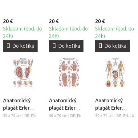
20 €
20 €
20 €
Skladom (dod. do
Skladom (dod. do
Skladom (dod. do
24h)
24h)
24h)
Do košíka
Do košíka
Do košíka
Anatomický
Anatomický
Anatomický
plagát Erler
plagát Erler
plagát Erler
Zimmer -
Zimmer -
Zimmer -
50 x 70 cm | DE, EN
50 x 70 cm | DE, EN
50 x 70 cm | DE, EN, LA
Aurikuloterapia
Reflexné zóny
Lymfatický
rúk a chodidiel
systém človeka