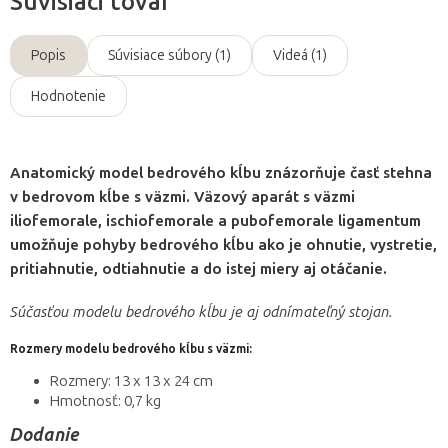
Súvisiaci tovar
Popis
Súvisiace súbory (1)
Videá (1)
Hodnotenie
Anatomický model bedrového kĺbu znázorňuje časť stehna
v bedrovom kĺbe s väzmi. Väzový aparát s väzmi
iliofemorale, ischiofemorale a pubofemorale ligamentum
umožňuje pohyby bedrového kĺbu ako je ohnutie, vystretie,
pritiahnutie, odtiahnutie a do istej miery aj otáčanie.
Súčasťou modelu bedrového kĺbu je aj odnímateľný stojan.
Rozmery modelu bedrového kĺbu s väzmi:
Rozmery: 13 x 13 x 24 cm
Hmotnosť: 0,7 kg
Dodanie