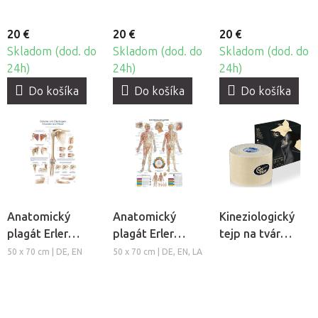
20 €
20 €
20 €
Skladom (dod. do
Skladom (dod. do
Skladom (dod. do
24h)
24h)
24h)
Do košíka
Do košíka
Do košíka
Anatomický
Anatomický
Kineziologický
plagát Erler
plagát Erler
tejp na tvár
Zimmer -
Zimmer -
CureTape®
50 x 70 cm | DE, EN
50 x 70 cm | DE, EN, LA
Rameno a lakeť
Akupunktúra
Beauty
tela