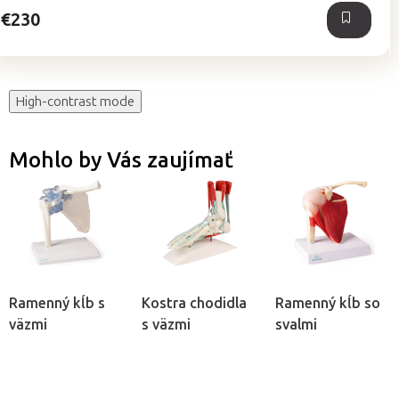
€230
High-contrast mode
Mohlo by Vás zaujímať
Ramenný kĺb s
Kostra chodidla
Ramenný kĺb so
väzmi
s väzmi
svalmi