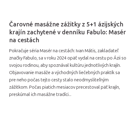
Čarovné masážne zážitky z 5+1 ázijských
krajín zachytené v denníku Fabulo: Masér
na cestách
Pokračuje séria Masér na cestách: Ivan Mátis, zakladateľ
značky Fabulo, sa v roku 2024 opäť vydal na cestu po Ázii so
svojou rodinou, aby spoznával kultúru jednotlivých krajín.
Objavovanie masáže a východných liečebných praktík sa
pre neho počas tejto cesty stalo neodmysliteľným
zážitkom. Počas piatich mesiacov precestoval päť krajín,
preskúmal ich masážne tradíci...