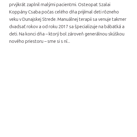
prvýkrát zaplnil malými pacientmi. Osteopat Szalai
Koppány Csaba počas celého dňa prijímal deti rôzneho
veku v Dunajskej Strede. Manuálnej terapii sa venuje takmer
dvadsať rokov a od roku 2017 sa špecializuje na bábätká a
deti. Na konci dňa – ktorý bol zároveň generálnou skúškou
nového priestoru – sme si s ní...