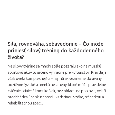
Sila, rovnováha, sebavedomie – Čo môže
priniesť silový tréning do každodenného
života?
Na silový tréning sa mnohí stále pozerajú ako na mužskú
športovú aktivitu určenú výhradne pre kulturistov. Pravda je
však oveľa komplexnejšia – najmä ak vezmeme do úvahy
pozitívne fyzické a mentálne zmeny, ktoré môže pravidelné
cvičenie priniesť komukoľvek, bez ohľadu na pohlavie, vek či
predchádzajúce skúsenosti. S Kristínou Szőke, trénerkou a
rehabilitačnou špec...