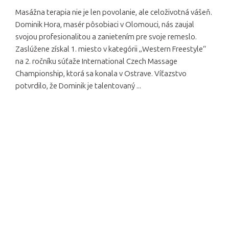
Masážna terapia nie je len povolanie, ale celoživotná vášeň.
Dominik Hora, masér pôsobiaci v Olomouci, nás zaujal
svojou profesionalitou a zanietením pre svoje remeslo.
Zaslúžene získal 1. miesto v kategórii „Western Freestyle“
na 2. ročníku súťaže International Czech Massage
Championship, ktorá sa konala v Ostrave. Víťazstvo
potvrdilo, že Dominik je talentovaný ...