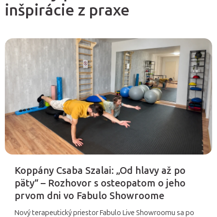
inšpirácie z praxe
V
ý
p
i
s
č
l
á
n
Koppány Csaba Szalai: „Od hlavy až po
k
päty“ – Rozhovor s osteopatom o jeho
o
prvom dni vo Fabulo Showroome
v
Nový terapeutický priestor Fabulo Live Showroomu sa po