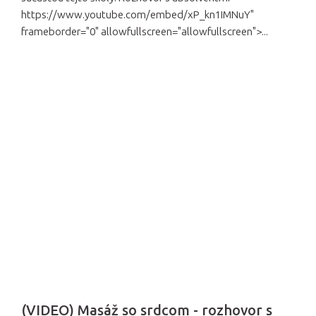
https://www.youtube.com/embed/xP_kn1IMNuY"
frameborder="0" allowfullscreen="allowfullscreen">...
(VIDEO) Masáž so srdcom - rozhovor s