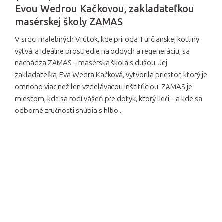
Evou Wedrou Kačkovou, zakladateľkou
masérskej školy ZAMAS
V srdci malebných Vrútok, kde príroda Turčianskej kotliny
vytvára ideálne prostredie na oddych a regeneráciu, sa
nachádza ZAMAS – masérska škola s dušou. Jej
zakladateľka, Eva Wedra Kačková, vytvorila priestor, ktorý je
omnoho viac než len vzdelávacou inštitúciou. ZAMAS je
miestom, kde sa rodí vášeň pre dotyk, ktorý lieči – a kde sa
odborné zručnosti snúbia s hlbo...