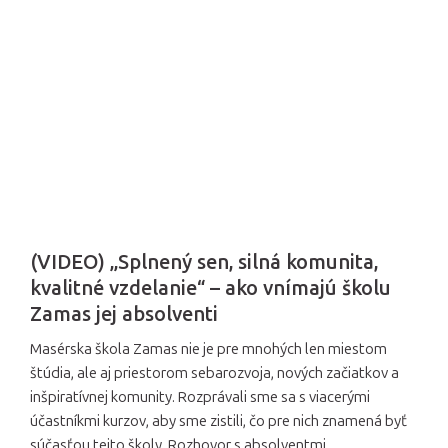
(VIDEO) „Splnený sen, silná komunita,
kvalitné vzdelanie“ – ako vnímajú školu
Zamas jej absolventi
Masérska škola Zamas nie je pre mnohých len miestom
štúdia, ale aj priestorom sebarozvoja, nových začiatkov a
inšpiratívnej komunity. Rozprávali sme sa s viacerými
účastníkmi kurzov, aby sme zistili, čo pre nich znamená byť
súčasťou tejto školy. Rozhovor s absolventmi