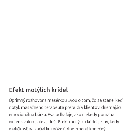
Efekt motýlích krídel
Úprimný rozhovor s masérkou Evou o tom, čo sa stane, keď
dotyk masážneho terapeuta prebudí v klientovi driemajúcu
emocionálnu búrku. Eva odhaľuje, ako niekedy pomáha
nielen svalom, ale aj duši. Efekt motýlích krídel je jav, kedy
maličkosť na začiatku môže úplne zmeniť konečný