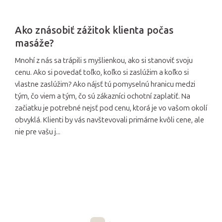
Ako znásobiť zážitok klienta počas
masáže?
Mnohí z nás sa trápili s myšlienkou, ako si stanoviť svoju
cenu. Ako si povedať toľko, koľko si zaslúžim a koľko si
vlastne zaslúžim? Ako nájsť tú pomyselnú hranicu medzi
tým, čo viem a tým, čo sú zákazníci ochotní zaplatiť. Na
začiatku je potrebné nejsť pod cenu, ktorá je vo vašom okolí
obvyklá. Klienti by vás navštevovali primárne kvôli cene, ale
nie pre vašu j...