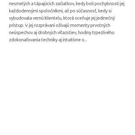
nesmelých a tápajúcich začiatkov, kedy boli pochybnosti jej
každodennými spoločníkmi, až po súčasnosť, kedy si
vybudovala vernú klientelu, ktorá oceňuje jej jedinečný
prístup. V jej rozprávaní ožívajú momenty prvotných
neúspechov aj drobných víťazstiev, hodiny trpezlivého
zdokonaľovania techniky aj intuitívne o...