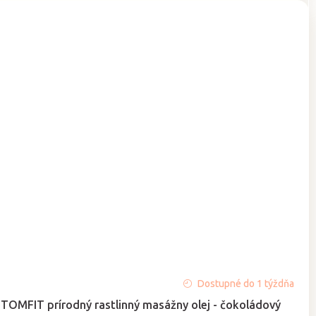
Priemerné
Dostupné do 1 týždňa
hodnotenie
TOMFIT prírodný rastlinný masážny olej - čokoládový
produktu