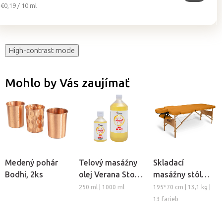
Jednotková
€0,19 / 10 ml
cena:
High-contrast mode
Mohlo by Vás zaujímať
Medený pohár
Telový masážny
Skladací
Bodhi, 2ks
olej Verana Stop
masážny stôl
Celulitíde
TANDEM Basic-2
250 ml | 1000 ml
195*70 cm | 13,1 kg |
13 farieb