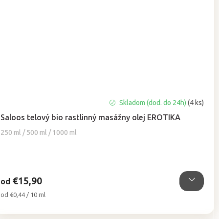
Priemerné
Skladom (dod. do 24h)
(4 ks)
hodnotenie
Saloos telový bio rastlinný masážny olej EROTIKA
produktu
je
250 ml / 500 ml / 1000 ml
5,0
z
5
hviezdičiek.
€15,90
od
Jednotková
od €0,44 / 10 ml
cena: