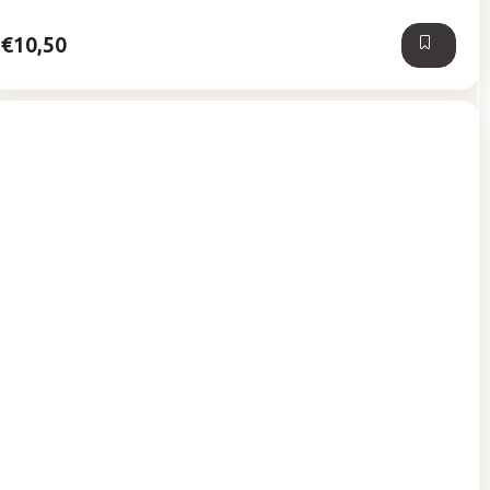
hviezdičiek.
€10,50