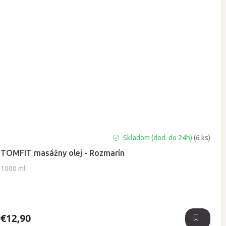
Priemerné
Skladom (dod. do 24h)
(6 ks)
hodnotenie
TOMFIT masážny olej - Rozmarín
produktu
je
1000 ml
5,0
z
5
hviezdičiek.
€12,90