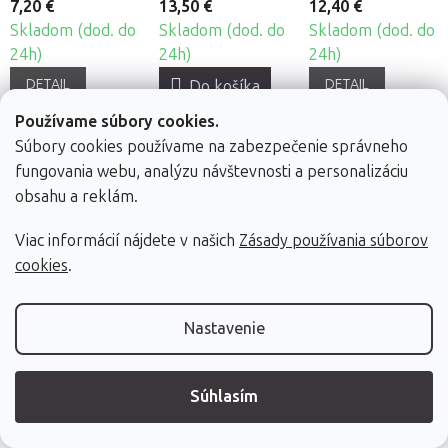
7,20 €
13,50 €
12,40 €
Skladom (dod. do
Skladom (dod. do
Skladom (dod. do
24h)
24h)
24h)
DETAIL
DETAIL
Do košíka
Používame súbory cookies.
Súbory cookies používame na zabezpečenie správneho
fungovania webu, analýzu návštevnosti a personalizáciu
obsahu a reklám.
Viac informácií nájdete v našich
Zásady používania súborov
Silikónové
cookies
.
masážne banky
Fabulo
4 farby
Nastavenie
Mushroom -
sada, 4ks
Súhlasím
18,50 €