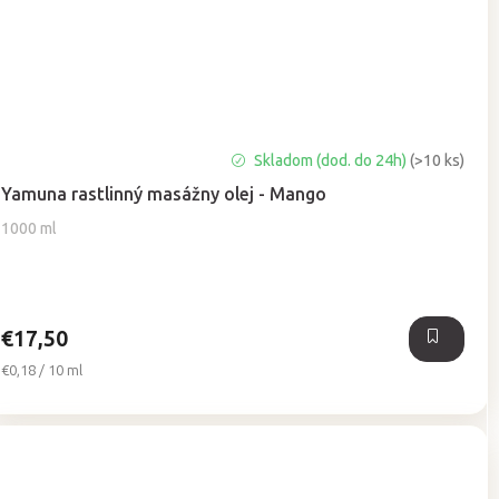
Priemerné
Skladom (dod. do 24h)
(>10 ks)
hodnotenie
Yamuna rastlinný masážny olej - Mango
produktu
je
1000 ml
5,0
z
5
hviezdičiek.
€17,50
Jednotková
€0,18 / 10 ml
cena: