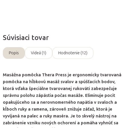
Opýtať sa
Súvisiaci tovar
Popis
Videá (1)
Hodnotenie (12)
Masážna pomôcka Thera Press je ergonomicky tvarovaná
pomôcka na hĺbkovú masáž svalov a spúšťacích bodov,
ktorá vďaka špeciálne tvarovanej rukoväti zabezpečuje
správnu polohu zápästia počas masáže. Eliminuje pocit
opakujúceho sa a nerovnomerného napätia v svaloch a
kĺboch ruky a ramena, zároveň znižuje záťaž, ktorá je
vyvíjaná na palec a ruky maséra. Je to skvelý nástroj na
zabránenie vzniku nových ochorení a pomáha vyhnúť sa