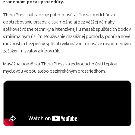
zraneniam počas procedúry.
Thera Press nahradzuje palec maséra, čím sa predchádza
opotrebovaniu prstov, a tak možno aj bez väčšej námahy
aplikovať rôzne techniky a intenzívnejšiu masáž spúšťacích bodov
s minimálnym úsilím. Používanie masážnej pomôcky ponúka nové
možnosti a bezpečný spôsob vykonávania masáže rovnomerným
zaťažením svalov a kĺbov rúk.
Masážna pomôcka Thera Press sa jednoducho čistí teplou
mydlovou vodou alebo dezinfekčným prostriedkom.