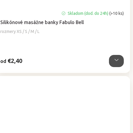
Priemerné
Skladom (dod. do 24h)
(>10 ks)
hodnotenie
Silikónové masážne banky Fabulo Bell
produktu
je
rozmery XS / S / M / L
5,0
z
5
hviezdičiek.
€2,40
od