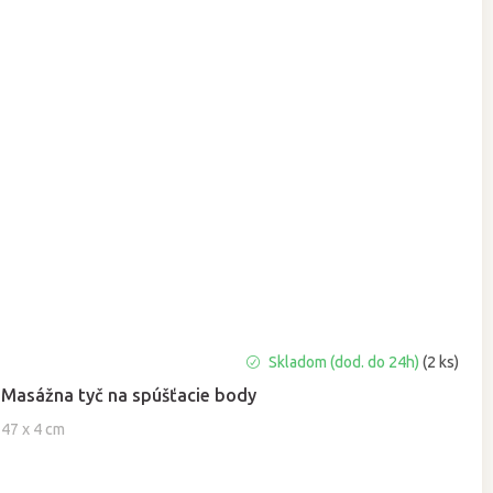
Priemerné
Skladom (dod. do 24h)
(2 ks)
hodnotenie
Masážna tyč na spúšťacie body
produktu
je
47 x 4 cm
5,0
z
5