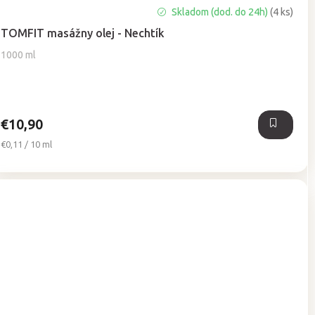
Priemerné
Skladom (dod. do 24h)
(4 ks)
hodnotenie
TOMFIT masážny olej - Nechtík
produktu
je
1000 ml
5,0
z
5
hviezdičiek.
€10,90
Jednotková
€0,11 / 10 ml
cena: