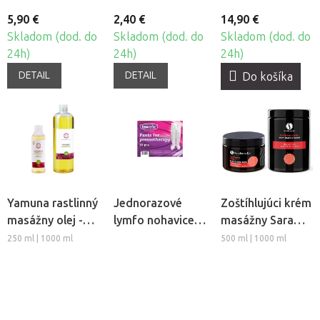
5,90 €
2,40 €
14,90 €
Skladom (dod. do
Skladom (dod. do
Skladom (dod. do
24h)
24h)
24h)
DETAIL
DETAIL
Do košíka
Yamuna rastlinný
Jednorazové
Zoštíhlujúci krém
masážny olej -
lymfo nohavice z
masážny Sara
Hrozno
netkanej textílie
Beauty Spa -
250 ml | 1000 ml
500 ml | 1000 ml
Beautyfor®, 10ks
Thermo Chili