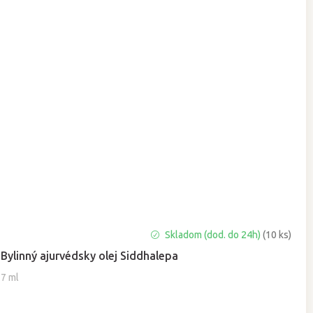
Priemerné
Skladom (dod. do 24h)
(10 ks)
hodnotenie
Bylinný ajurvédsky olej Siddhalepa
produktu
je
7 ml
5,0
z