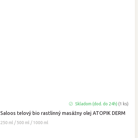
Priemerné
Skladom (dod. do 24h)
(1 ks)
hodnotenie
Saloos telový bio rastlinný masážny olej ATOPIK DERM
produktu
je
250 ml / 500 ml / 1000 ml
5,0
z