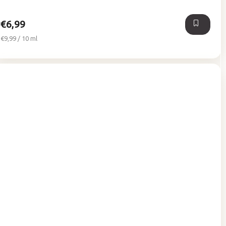
5
hviezdičiek.
€6,99
Jednotková
€9,99 / 10 ml
cena: