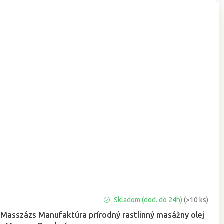
Priemerné
Skladom (dod. do 24h)
(>10 ks)
hodnotenie
Masszázs Manufaktúra prírodný rastlinný masážny olej
produktu