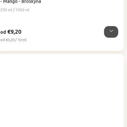
- Mango - Broskyňa
je
5,0
250 ml / 1000 ml
z
5
hviezdičiek.
€9,20
od
Jednotková
od €0,20 / 10 ml
cena: