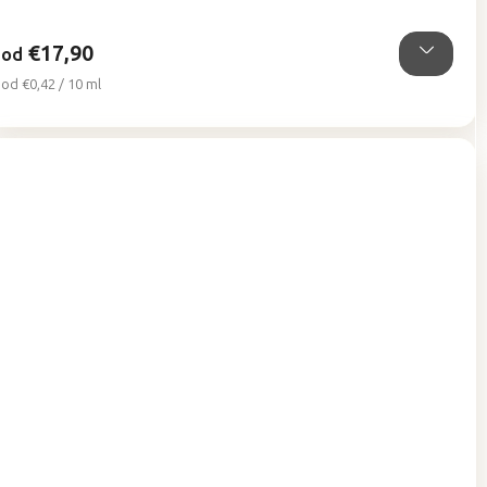
5
hviezdičiek.
€17,90
od
Jednotková
od €0,42 / 10 ml
cena: