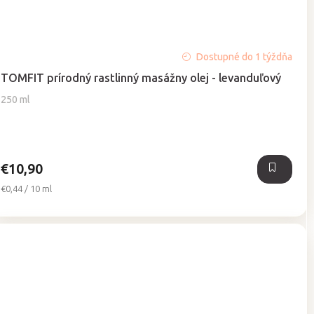
Priemerné
Dostupné do 1 týždňa
hodnotenie
TOMFIT prírodný rastlinný masážny olej - levanduľový
produktu
je
250 ml
5,0
z
5
hviezdičiek.
€10,90
Jednotková
€0,44 / 10 ml
cena: