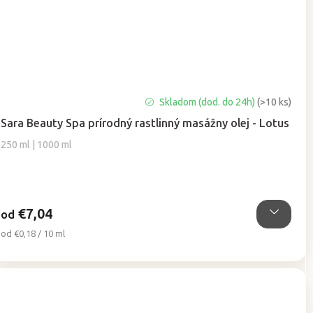
Priemerné
Skladom (dod. do 24h)
(>10 ks)
hodnotenie
Sara Beauty Spa prírodný rastlinný masážny olej - Lotus
produktu
je
250 ml | 1000 ml
5,0
z
5
hviezdičiek.
€7,04
od
Jednotková
od €0,18 / 10 ml
cena: