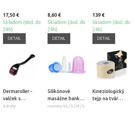
17,50 €
8,60 €
139 €
Skladom (dod. do
Skladom (dod. do
Skladom (dod. do
24h)
24h)
24h)
DETAIL
DETAIL
DETAIL
Dermaroller -
Silikónové
Kineziologický
valček s
masážne banky
tejp na tvár
mikroihlami
Fabulo Bell
CureTape®
4 druhy
rozmery XS / S / M / L
Beauty