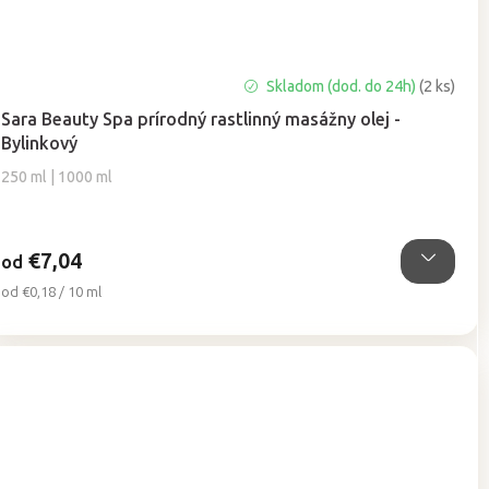
Priemerné
Skladom (dod. do 24h)
(2 ks)
hodnotenie
Sara Beauty Spa prírodný rastlinný masážny olej -
produktu
Bylinkový
je
5,0
250 ml | 1000 ml
z
5
hviezdičiek.
€7,04
od
Jednotková
od €0,18 / 10 ml
cena: