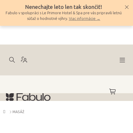
Prejsť
Nenechajte leto len tak skončiť!
na
Fabulo v spolupráci s Le Primore Hotel & Spa pre vás pripravili letnú
obsah
súťaž o hodnotné výhry.
Viac informácie →
NÁKUPNÝ
KOŠÍK
Domov
MASÁŽ