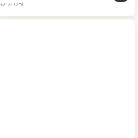
Jednotková
€0,13 / 10 ml
cena: