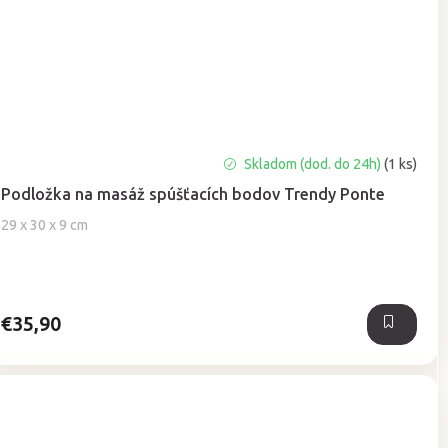
Priemerné
Skladom (dod. do 24h)
(1 ks)
hodnotenie
Podložka na masáž spúšťacích bodov Trendy Ponte
produktu
je
29 x 30 x 9 cm
5,0
z
5
hviezdičiek.
€35,90