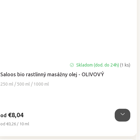
Priemerné
Skladom (dod. do 24h)
(1 ks)
hodnotenie
Saloos bio rastlinný masážny olej - OLIVOVÝ
produktu
je
250 ml / 500 ml / 1000 ml
5,0
z
5
hviezdičiek.
€8,04
od
Jednotková
od €0,26 / 10 ml
cena: