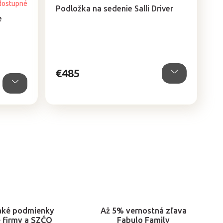
dostupné
Podložka na sedenie Salli Driver
e
€485
aké podmienky
Až 5% vernostná zľava
e firmy a SZČO
Fabulo Family