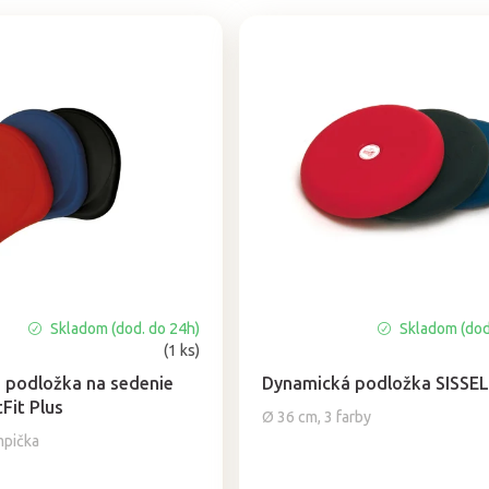
Skladom (dod. do 24h)
Skladom (dod
Priemerné
(1 ks)
hodnotenie
produktu
 podložka na sedenie
Dynamická podložka SISSEL®
je
Fit Plus
Ø 36 cm, 3 farby
4,9
mpička
z
5