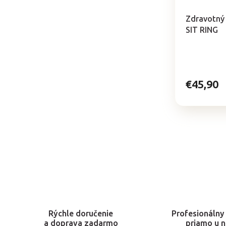
hodnotenie
produktu
Zdravotný 
je
SIT RING
5,0
z
5
hviezdičiek.
€45,90
Rýchle doručenie
Profesionálny 
a doprava zadarmo
priamo u n