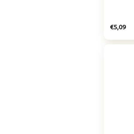
€5,09
Priemerné