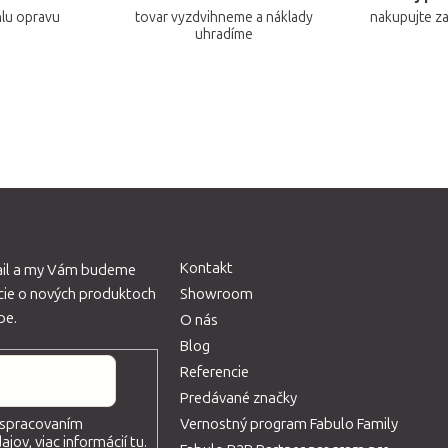
i
hlu opravu
tovar vyzdvihneme a náklady
nakupujte z
e
uhradíme
p
r
v
k
y
v
ý
p
i
Kontakt
ail a my Vám budeme
s
ácie o nových produktoch
Showroom
u
pe.
O nás
Blog
Referencie
Predávané značky
Vernostný program Fabulo Family
 spracovaním
jov, viac informácií
tu
.