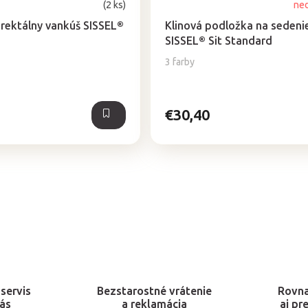
(2 ks)
ne
hodnotenie
produktu
rektálny vankúš SISSEL®
Klinová podložka na sedeni
je
SISSEL® Sit Standard
4,6
3 farby
z
5
hviezdičiek.
€30,40
O
v
l
á
d
a
c
servis
Bezstarostné vrátenie
Rovn
ás
a reklamácia
aj pr