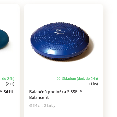
. do 24h)
Skladom (dod. do 24h)
Priemerné
(2 ks)
(1 ks)
hodnotenie
produktu
 Sitfit
Balančná podložka SISSEL®
je
Balancefit
5,0
Ø 34 cm, 2 farby
z
5