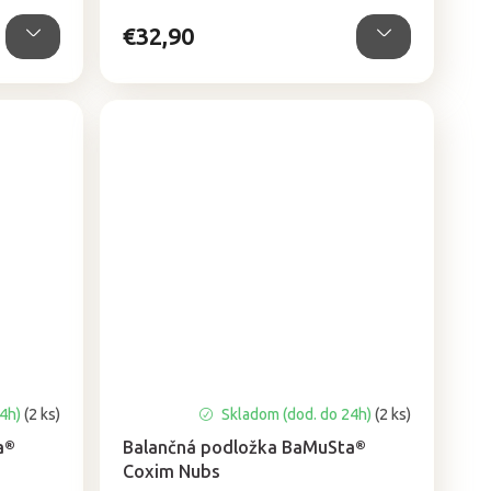
hviezdičiek.
€32,90
24h)
(2 ks)
Skladom (dod. do 24h)
(2 ks)
a®
Balančná podložka BaMuSta®
Coxim Nubs