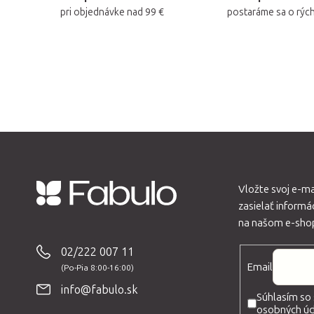
pri objednávke nad 99 €
postaráme sa o rýc
Vložte svoj e-m
zasielať inform
Z
na našom e-sho
á
p
02/222 007 11
Email
ä
t
info@fabulo.sk
Súhlasím so
i
osobných úda