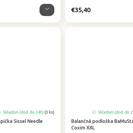
hviezdičiek.
€35,40
Skladom (dod. do 24h)
(3 ks)
Skladom (dod. do 
ička Sissel Needle
Balančná podložka BaMuSt
Coxim XXL