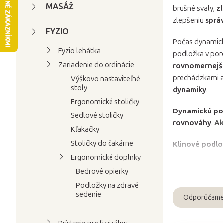
n
MASÁŽ
brušné svaly,
z
ý
zlepšeniu
sprá
p
FYZIO
Počas dynamick
a
Fyzio lehátka
podložka v por
n
Zariadenie do ordinácie
rovnomernejš
e
prechádzkami 
Výškovo nastaviteľné
l
stoly
dynamiky
.
Ergonomické stoličky
Dynamickú po
Sedlové stoličky
rovnováhy
.
Ak
Kľakačky
Stoličky do čakárne
Klinové podlo
Ergonomické doplnky
Bedrové opierky
Podložky na zdravé
sedenie
Odporúčam
R
a