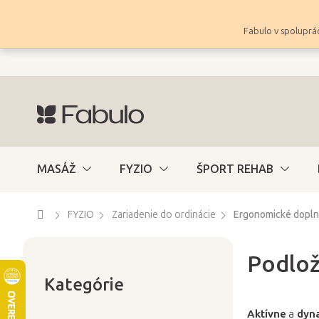
Prejsť
na
Fabulo v spoluprác
obsah
MASÁŽ
FYZIO
ŠPORT REHAB
Domov
FYZIO
Zariadenie do ordinácie
Ergonomické dopln
Podlož
Preskočiť
B
kategórie
Kategórie
o
č
Aktívne
a
dyna