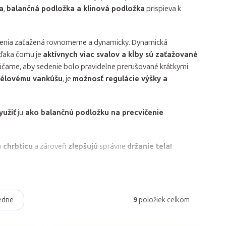
a
,
balančná podložka a klinová podložka
prispieva k
ženia zaťažená rovnomerne a dynamicky. Dynamická
vďaka čomu je
aktívnych viac svalov a kĺby sú zaťažované
účame, aby sedenie bolo pravidelne prerušované krátkymi
élovému vankúšu
, je
možnosť regulácie výšky a
yužiť
ju
ako balančnú podložku na precvičenie
 chrbticu
a zároveň
zlepšujú
správne
držanie tela!
edne
9
položiek celkom