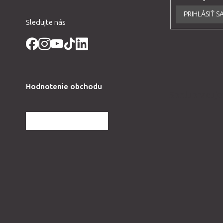
e
PRIHLÁSIŤ S
Sledujte nás
Hodnotenie obchodu
Spolupracuj
ĎALŠIE HODNOTENIA