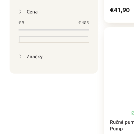
hviezdičiek.
€41,90
Cena
€
5
€
485
Značky
Ručná pump
Pump