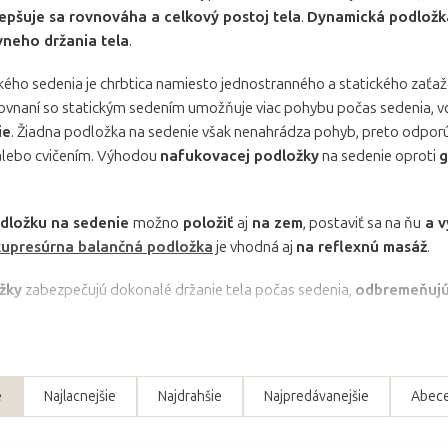
lepšuje sa rovnováha a celkový postoj tela
.
Dynamická podložk
vneho držania tela
.
ého sedenia je chrbtica namiesto jednostranného a statického zaťa
ovnaní so statickým sedením umožňuje viac pohybu počas sedenia, 
ie
. Žiadna podložka na sedenie však nenahrádza pohyb, preto odpor
alebo cvičením. Výhodou
nafukovacej podložky
na sedenie oproti
g
dložku na sedenie
možno
položiť
aj
na zem
, postaviť sa na ňu
a v
upresúrna balančná podložka
je vhodná aj
na reflexnú masáž
.
žky
zabezpečujú dokonalé držanie tela počas sedenia,
odbremeňujú
e
Najlacnejšie
Najdrahšie
Najpredávanejšie
Abec