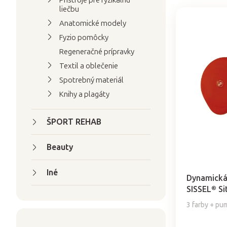
Prístroje pre fyzikálnu
d
liečbu
e
Anatomické modely
V
n
Fyzio pomôcky
ý
i
Regeneračné prípravky
p
e
Textil a oblečenie
i
p
Spotrebný materiál
s
r
Knihy a plagáty
p
o
r
d
ŠPORT REHAB
o
u
d
k
Beauty
u
t
Priemerné
k
o
hodnotenie
Iné
t
produktu
v
Dynamická
je
SISSEL® Sit
o
5,0
v
3 farby + pu
z
5