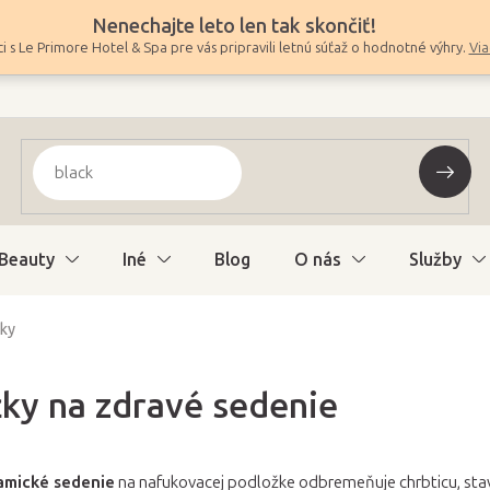
Nenechajte leto len tak skončiť!
i s Le Primore Hotel & Spa pre vás pripravili letnú súťaž o hodnotné výhry.
Via
Beauty
Iné
Blog
O nás
Služby
ky
ky na zdravé sedenie
mické sedenie
na nafukovacej podložke odbremeňuje chrbticu, stav