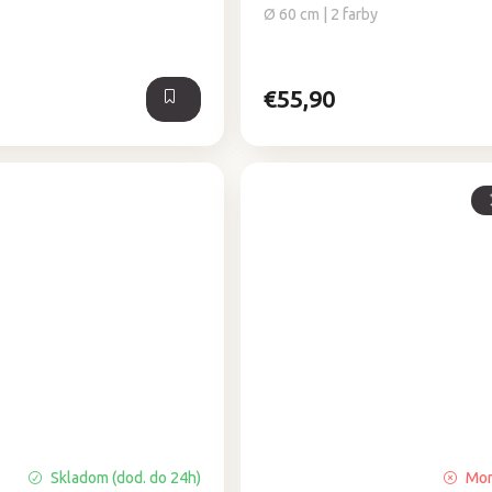
Ø 60 cm | 2 farby
€55,90
Skladom (dod. do 24h)
Mom
Priemerné