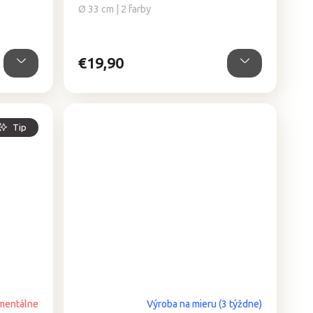
Ø 33 cm | 2 farby
€19,90
Tip
entálne
Výroba na mieru (3 týždne)