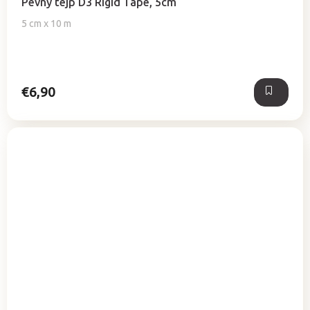
Pevný tejp D3 Rigid Tape, 5cm
5 cm x 10 m
€6,90