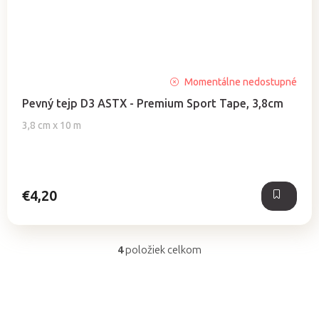
Momentálne nedostupné
Pevný tejp D3 ASTX - Premium Sport Tape, 3,8cm
3,8 cm x 10 m
€4,20
4
položiek celkom
O
v
l
á