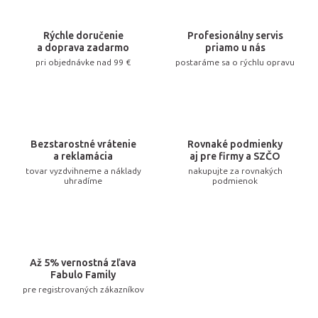
d
a
Rýchle doručenie
Profesionálny servis
c
a doprava zadarmo
priamo u nás
pri objednávke nad 99 €
postaráme sa o rýchlu opravu
i
e
p
r
v
Bezstarostné vrátenie
Rovnaké podmienky
k
a reklamácia
aj pre firmy a SZČO
tovar vyzdvihneme a náklady
nakupujte za rovnakých
y
uhradíme
podmienok
v
ý
p
i
Až 5% vernostná zľava
s
Fabulo Family
u
pre registrovaných zákazníkov