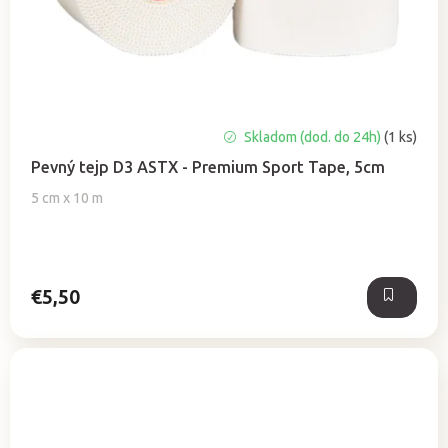
k
t
o
v
Skladom (dod. do 24h)
(1 ks)
Pevný tejp D3 ASTX - Premium Sport Tape, 5cm
5 cm x 10 m
€5,50