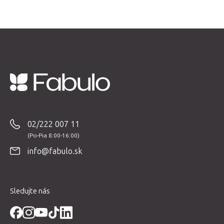
Z
á
p
02/222 007 11
ä
t
info@fabulo.sk
i
e
Sledujte nás