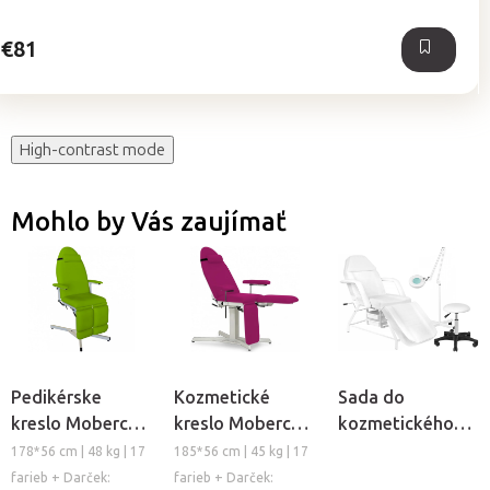
5
hviezdičiek.
€81
High-contrast mode
Mohlo by Vás zaujímať
Pedikérske
Kozmetické
Sada do
kreslo Mobercas
kreslo Mobercas
kozmetického
SF-1030-B-POD
SF-1030-B-E
salónu Cosmo
178*56 cm | 48 kg | 17
185*56 cm | 45 kg | 17
Classic S4
farieb + Darček:
farieb + Darček: