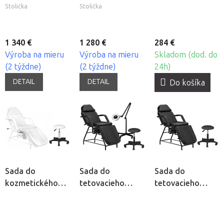
Stolička
Stolička
1 340 €
1 280 €
284 €
Výroba na mieru
Výroba na mieru
Skladom (dod. do
(2 týždne)
(2 týždne)
24h)
DETAIL
DETAIL
Do košíka
Sada do
Sada do
Sada do
kozmetického
tetovacieho
tetovacieho
salónu Cosmo
salónu Tattoo
salónu Tattoo
Classic
Classic S5
Classic