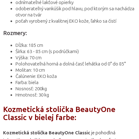
odnímateľné lakťové opierky
odoberateľný vankúšik pod hlavu, pod ktorým sa nachádza
otvor na tvár
poťah vyrobený z kvalitnej EKO kože, ľahko sa čistí
Rozmery:
Dĺžka: 185 cm
Šírka: 63 - 85 cm (s podrúčkami)
Výška: 70 cm
Polohovateľná horná a dolná časť lehátka od 0° do 85°
Molitan: 10 cm
Čalúnenie: EKO koža
Farba: biela
Nosnosť: 200kg
Hmotnosť: 30 kg
Kozmetická stolička BeautyOne
Classic v bielej farbe:
Kozmetická stolička BeautyOne Classic
je pohodlná