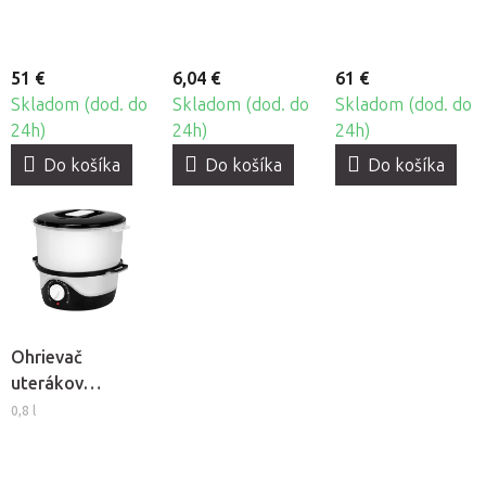
51 €
6,04 €
61 €
Skladom (dod. do
Skladom (dod. do
Skladom (dod. do
24h)
24h)
24h)
Do košíka
Do košíka
Do košíka
Ohrievač
uterákov
Elegante E20
0,8 l