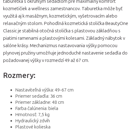
taburetka s okrúhlym sedadlom pre maximálny komfort
kozmetičiek a wellness zamestnancov. Taburetka môže byť
využitá aj k masážnym, kozmetickým, vyšetrovacím alebo
relaxačným stolom. Pohodlná kozmetická stolička BeautyOne
Classic je stabilná otočná stolička s plastovou základňou s
piatimi ramenami a plastovými kolesami. Základný nábytok v
salóne krásy. Mechanizmus nastavovania výšky pomocou
plynovej pružiny umožňuje jednoduché nastavenie sedadla do
požadovanej výšky v rozmedzí 49 až 67 cm.
Rozmery:
Nastaviteľná výška: 49-67 cm
Priemer sedadla: 36 cm
Priemer základne: 48 cm
Farba čalúnenia: biela
Hmotnosť: 7,5 kg
Hydraulický zdvih
Plastové kolieska