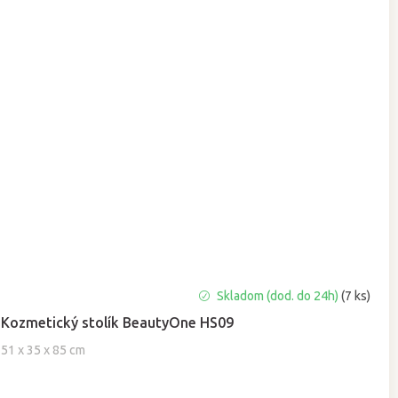
Priemerné
Skladom (dod. do 24h)
(7 ks)
hodnotenie
Kozmetický stolík BeautyOne HS09
produktu
je
51 x 35 x 85 cm
5,0
z