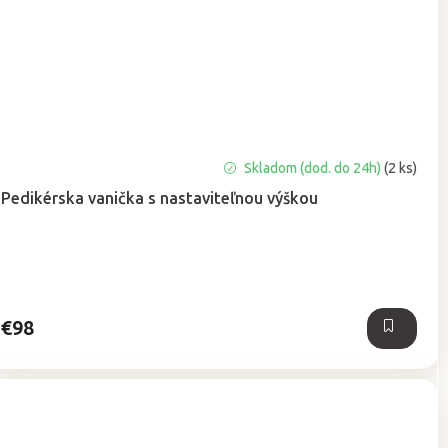
Priemerné
Skladom (dod. do 24h)
(2 ks)
hodnotenie
Pedikérska vanička s nastaviteľnou výškou
produktu
je
4,8
z
5
hviezdičiek.
€98