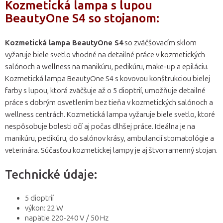
Kozmetická lampa s lupou
BeautyOne S4 so stojanom:
Kozmetická lampa BeautyOne S4
so zväčšovacím sklom
vyžaruje biele svetlo vhodné na detailné práce v kozmetických
salónoch a wellness na manikúru, pedikúru, make-up a epiláciu.
Kozmetická lampa BeautyOne S4 s kovovou konštrukciou bielej
farby s lupou, ktorá zväčšuje až o 5 dioptrií, umožňuje detailné
práce s dobrým osvetlením bez tieňa v kozmetických salónoch a
wellness centrách. Kozmetická lampa vyžaruje biele svetlo, ktoré
nespôsobuje bolesti očí aj počas dlhšej práce. Ideálna je na
manikúru, pedikúru, do salónov krásy, ambulancií stomatológie a
veterinára. Súčasťou kozmetickej lampy je aj štvorramenný stojan.
Technické údaje:
5 dioptrií
výkon: 22 W
napätie 220-240 V / 50 Hz