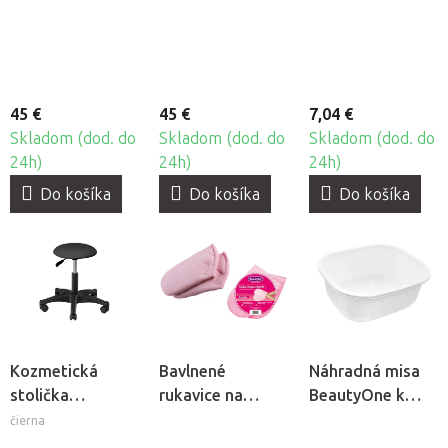
Classic
Classic Grey
parafín, 2ks
45 €
45 €
7,04 €
Skladom (dod. do
Skladom (dod. do
Skladom (dod. do
24h)
24h)
24h)
Do košíka
Do košíka
Do košíka
Kozmetická
Bavlnené
Náhradná misa
stolička
rukavice na
BeautyOne k
BeautyOne
kozmetický
pedikérskej
čierna
Classic Black
parafín
vaničke