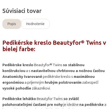
Súvisiaci tovar
Popis
Hodnotenie
Pedikérske kreslo Beautyfor® Twins v
bielej farbe:
Pedikérske kreslo
Beautyfor® Twins
so stabilnou
konštrukciou
a s
nastaviteľnou chrbtovou a nožnou časťou
.
Anatomicky tvarované
pedikérske kreslo s
maximálnou
ergonómiou
a príjemným
hrubým polstrovaním
zabezpečí
vysoké pohodlie
zákazníkovi.
Pedikérske lehátko
Beautyfor Twins
so zvlášť
polohovateľnými časťami pre nohy
je ideálne
na pedikérske
a