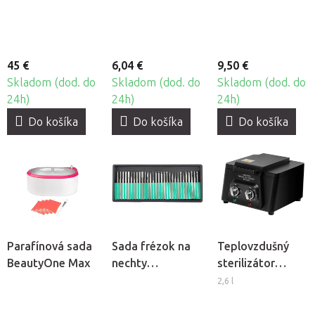
Beautyfor, 2ks
45 €
6,04 €
9,50 €
Skladom (dod. do
Skladom (dod. do
Skladom (dod. do
24h)
24h)
24h)
Do košíka
Do košíka
Do košíka
Parafínová sada
Sada frézok na
Teplovzdušný
BeautyOne Max
nechty
sterilizátor
BeautyOne DBD-
BeautyOne SM-
2,6 l
F, 30ks
360A