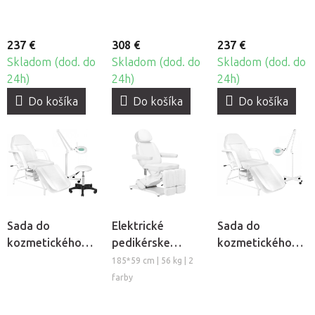
237 €
308 €
237 €
Skladom (dod. do
Skladom (dod. do
Skladom (dod. do
24h)
24h)
24h)
Do košíka
Do košíka
Do košíka
Sada do
Elektrické
Sada do
kozmetického
pedikérske
kozmetického
salónu Cosmo
kreslo
salónu Cosmo S4
185*59 cm | 56 kg | 2
Classic S5
BeautyOne Sillon
farby
Classic 2