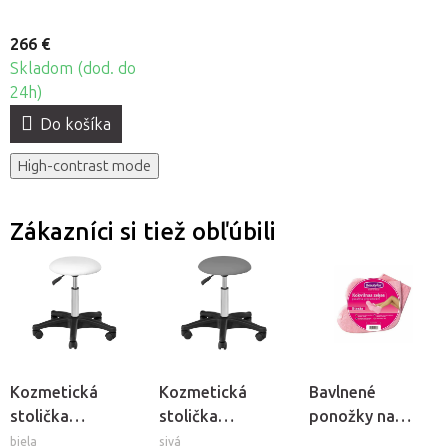
266 €
Skladom (dod. do
24h)
Do košíka
High-contrast mode
Zákazníci si tiež obľúbili
Kozmetická
Kozmetická
Bavlnené
stolička
stolička
ponožky na
BeautyOne
BeautyOne
kozmetický
biela
sivá