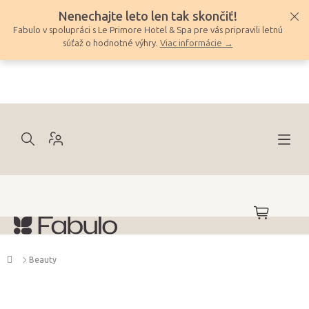
Prejsť
Nenechajte leto len tak skončiť!
na
Fabulo v spolupráci s Le Primore Hotel & Spa pre vás pripravili letnú
obsah
súťaž o hodnotné výhry.
Viac informácie →
NÁKUPNÝ
KOŠÍK
Domov
Beauty