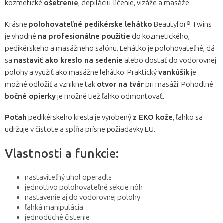
kozmetické
ošetrenie
, depiláciu, líčenie, vizáže a masáže.
Krásne
polohovateľné pedikérske lehátko
Beautyfor® Twins
je vhodné
na profesionálne použitie
do kozmetického,
pedikérskeho a masážneho salónu. Lehátko je polohovateľné, dá
sa
nastaviť ako kreslo na sedenie
alebo dostať do vodorovnej
polohy a využiť ako masážne lehátko. Praktický
vankúšik
je
možné odložiť a vznikne tak
otvor na tvár
pri masáži. Pohodlné
bočné opierky
je možné tiež ľahko odmontovať.
Poťah
pedikérskeho kresla je vyrobený
z EKO kože
, ľahko sa
udržuje v čistote a spĺňa prísne požiadavky EU.
Vlastnosti a funkcie:
nastaviteľný uhol operadla
jednotlivo polohovateľné sekcie nôh
nastavenie aj do vodorovnej polohy
ľahká manipulácia
jednoduché čistenie